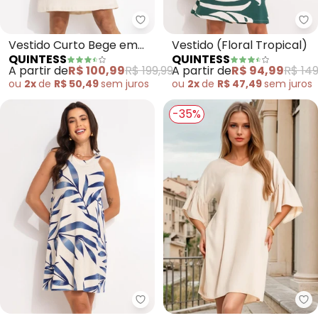
Quintess - Vestido Curto Beg
Qu
Vestido Curto Bege em
Vestido (Floral Tropical)
QUINTESS
QUINTESS
Gaze de Algodão com
A partir de
R$ 100,99
R$ 199,99
A partir de
R$ 94,99
R$ 149
Manga Ampla e Decote
ou
2x
de
R$ 50,49
sem
juros
ou
2x
de
R$ 47,49
sem
juros
Quadrado
-35%
Quintess - Vestido (Folhagem A
Qu