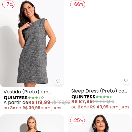
-7%
-66%
Qu
Quintess - Vestido (Preto) em
Sleep Dress (Preto) com
Vestido (Preto) em
QUINTESS
QUINTESS
Alças de Corrente
Malha Tweed
R$ 87,99
R$ 259,99
A partir de
R$ 119,99
R$ 129,99
ou
2x
de
R$ 43,99
sem
juros
ou
3x
de
R$ 39,99
sem
juros
-25%