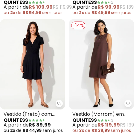
QUINTESS
QUINTESS
Verde) com Bolsos
Viscose Plana
A partir de
R$ 109,99
R$ 119,99
A partir de
R$ 99,99
R$ 139
ou
2x
de
R$ 54,99
sem
juros
ou
2x
de
R$ 49,99
sem
juros
-14%
Quintess - Vestido (Preto) co
Qu
Vestido (Preto) com
Vestido (Marrom) em
QUINTESS
QUINTESS
Decote Transpassado
Viscose Plana Sarjada
A partir de
R$ 89,99
A partir de
R$ 119,99
R$ 139
ou
2x
de
R$ 44,99
sem
juros
ou
3x
de
R$ 39,99
sem
juros