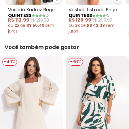
Quintess - Vestido Xadrez Bege 
Quint
Vestido Xadrez Bege
Vestido Listrado Bege
QUINTESS
QUINTESS
em Alfaiataria
em Alfaiataria
R$ 112,99
R$ 219,99
R$ 126,99
R$ 209,99
ou
2x
de
R$ 56,49
sem
ou
3x
de
R$ 42,33
sem
juros
juros
Você também pode gostar
-49%
-36%