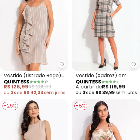
Quintess - Vestido (Listrado Beg
Qu
Vestido (Listrado Bege)
Vestido (Xadrez) em
QUINTESS
QUINTESS
em Alfaiataria
Ribana Canelada
R$ 126,99
R$ 209,99
A partir de
R$ 119,99
ou
3x
de
R$ 42,33
sem
juros
ou
3x
de
R$ 39,99
sem
juros
-26%
-8%