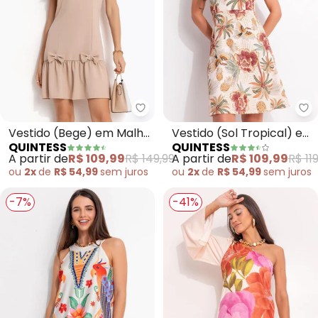
Quintess - Vestido (Bege) em Ma
Qu
Vestido (Bege) em Malha
Vestido (Sol Tropical) em
QUINTESS
QUINTESS
Twill
Malha Fria
A partir de
R$ 109,99
R$ 149,99
A partir de
R$ 109,99
R$ 11
ou
2x
de
R$ 54,99
sem
juros
ou
2x
de
R$ 54,99
sem
juros
-7%
-41%