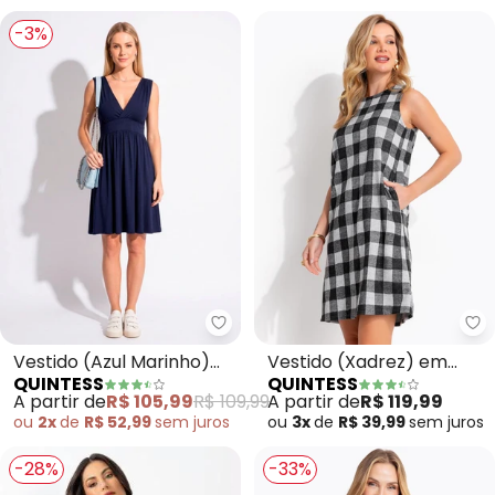
-3%
Quintess - Vestido (Azul Marin
Qu
Vestido (Azul Marinho)
Vestido (Xadrez) em
QUINTESS
QUINTESS
em Malha de Viscose
Malha Flanela
A partir de
R$ 105,99
R$ 109,99
A partir de
R$ 119,99
ou
2x
de
R$ 52,99
sem
juros
ou
3x
de
R$ 39,99
sem
juros
-28%
-33%