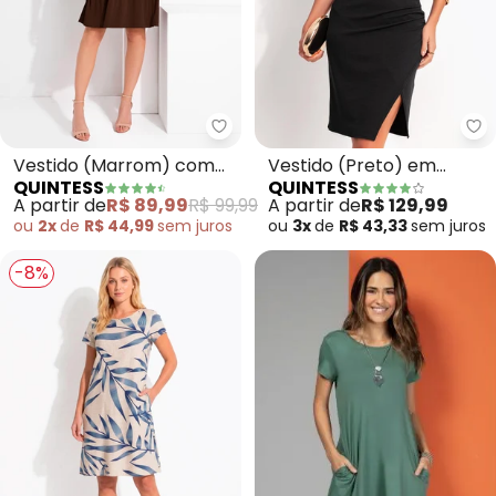
Quintess - Vestido (Marrom) 
Qu
Vestido (Marrom) com
Vestido (Preto) em
QUINTESS
QUINTESS
Camadas
Malha Texturizada
A partir de
R$ 89,99
R$ 99,99
A partir de
R$ 129,99
ou
2x
de
R$ 44,99
sem
juros
ou
3x
de
R$ 43,33
sem
juros
-8%