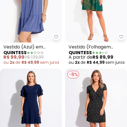
Quintess - Vestido (Azul) em Vi
Qu
Vestido (Azul) em
Vestido (Folhagem
QUINTESS
QUINTESS
Viscose Plana
Verde)
R$ 99,99
R$ 139,99
A partir de
R$ 89,99
ou
2x
de
R$ 49,99
sem
juros
ou
2x
de
R$ 44,99
sem
juros
-8%