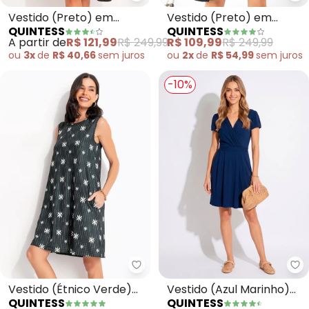
Quintess - Vestido (Preto) em C
Qu
Vestido (Preto) em
Vestido (Preto) em
QUINTESS
QUINTESS
Chiffon
Crepe Plano
A partir de
R$ 121,99
R$ 249,99
R$ 109,99
R$ 249,99
Maquinetado
ou
3x
de
R$ 40,66
sem
juros
ou
2x
de
R$ 54,99
sem
juros
-10%
Quintess - Vestido (Étnico Ver
Qu
Vestido (Étnico Verde)
Vestido (Azul Marinho)
QUINTESS
QUINTESS
em Malha Texturizada
com Decote