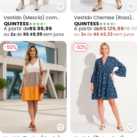
Quintess - Vestido (Mescla) co
Qu
Vestido (Mescla) com
Vestido Chemise (Rosa)
QUINTESS
QUINTESS
Bolsos e Mangas Curtas
em Tricoline
A partir de
R$ 99,99
A partir de
R$ 129,99
R$ 15
ou
2x
de
R$ 49,99
sem
juros
ou
3x
de
R$ 43,33
sem
juros
-50%
-52%
Quintess - Vestido Bicolor (Ve
Qu