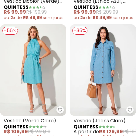
Vestido Bicolor (Verde)
Vestido (Étnico Azul)
QUINTESS
QUINTESS
em Malha
com Camadas
R$ 99,99
R$ 199,99
R$ 99,99
R$ 209,99
ou
2x
de
R$ 49,99
sem
juros
ou
2x
de
R$ 49,99
sem
juros
-56%
-35%
Quintess - Vestido (Verde Clar
Qu
Vestido (Verde Claro)
Vestido (Jeans Claro)
QUINTESS
QUINTESS
em Tecido Jacquard
com Bolsos
R$ 109,99
R$ 249,99
A partir de
R$ 129,99
R$ 19