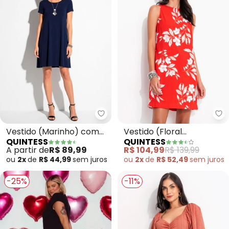
Quintess - Vestido (Marinho) c
Qu
Vestido (Marinho) com
Vestido (Floral
QUINTESS
QUINTESS
Bolsos e Mangas Curtas
Vermelho) em Viscose
A partir de
R$ 89,99
R$ 104,99
R$ 139,99
Plana
ou
2x
de
R$ 44,99
sem
juros
ou
2x
de
R$ 52,49
sem
juros
-25%
-11%