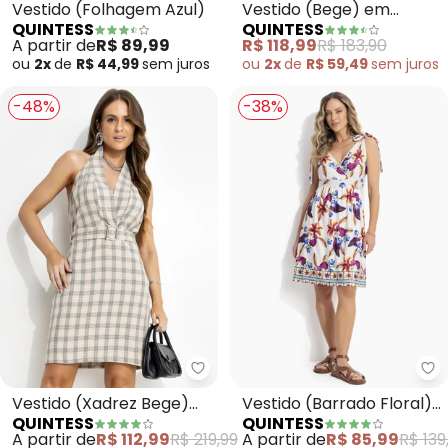
Vestido (Folhagem Azul)
Vestido (Bege) em
QUINTESS
QUINTESS
Viscose Plana Sarjada
A partir de
R$ 89,99
R$ 118,99
R$ 183,90
ou
2x
de
R$ 44,99
sem
juros
ou
2x
de
R$ 59,49
sem
juros
-48%
-38%
Quintess - Vestido (Xadrez Bege
Qu
Vestido (Xadrez Bege)
Vestido (Barrado Floral)
QUINTESS
QUINTESS
em Alfaiataria
em Malha Fria
A partir de
R$ 112,99
R$ 219,99
A partir de
R$ 85,99
R$ 139