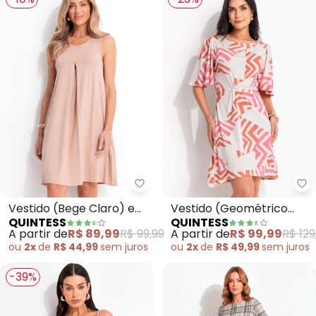
Quintess - Vestido (Bege Claro
Qu
Vestido (Bege Claro) em
Vestido (Geométrico
QUINTESS
QUINTESS
Malha de Viscose
Bicolor) em Malha de
A partir de
R$ 89,99
R$ 99,99
A partir de
R$ 99,99
R$ 129
Viscose
ou
2x
de
R$ 44,99
sem
juros
ou
2x
de
R$ 49,99
sem
juros
-39%