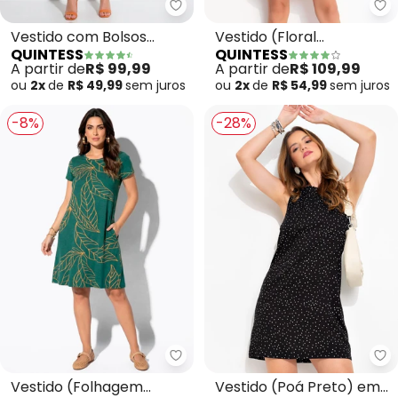
Quintess - Vestido com Bolsos
Qu
Vestido com Bolsos
Vestido (Floral
QUINTESS
QUINTESS
(Folhagem Verde)
Vermelho) em Malha de
A partir de
R$ 99,99
A partir de
R$ 109,99
Viscose
ou
2x
de
R$ 49,99
sem
juros
ou
2x
de
R$ 54,99
sem
juros
-8%
-28%
Quintess - Vestido (Folhagem 
Qu
Vestido (Folhagem
Vestido (Poá Preto) em