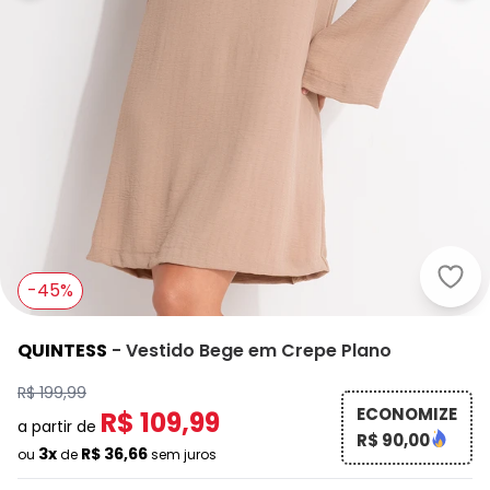
Quin
-45%
QUINTESS
-
Vestido Bege em Crepe Plano
R$ 199,99
ECONOMIZE
R$ 109,99
a partir de
R$ 90,00
3x
R$ 36,66
ou
de
sem juros