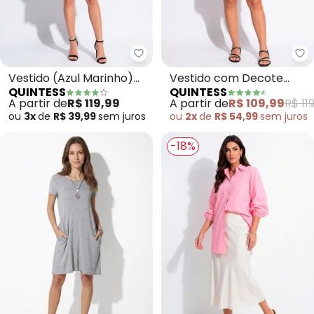
Quintess - Vestido (Azul Marin
Qu
Vestido (Azul Marinho)
Vestido com Decote
QUINTESS
QUINTESS
em Malha de Viscose
Transpassado (Floral
A partir de
R$ 119,99
A partir de
R$ 109,99
R$ 11
Preto)
ou
3x
de
R$ 39,99
sem
juros
ou
2x
de
R$ 54,99
sem
juros
-18%