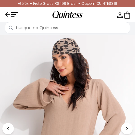
Até 5x + Frete Grátis R$ 199 Brasil - Cupom QUINTESS19