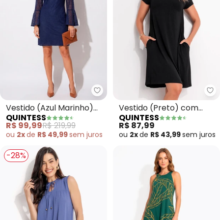
Quintess - Vestido (Azul Marin
Qu
Vestido (Azul Marinho)
Vestido (Preto) com
QUINTESS
QUINTESS
em Renda
Bolsos e Mangas Curtas
R$ 99,99
R$ 219,99
R$ 87,99
ou
2x
de
R$ 49,99
sem
juros
ou
2x
de
R$ 43,99
sem
juros
-28%