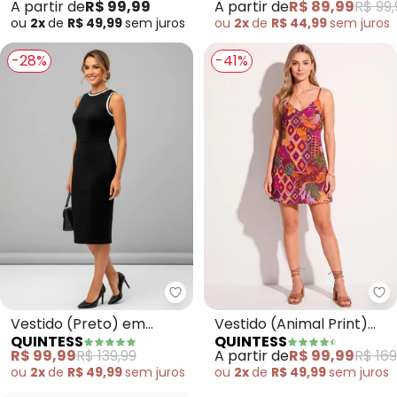
A partir de
R$ 99,99
A partir de
R$ 89,99
R$ 99,
Transpassado
ou
2x
de
R$ 49,99
sem
juros
ou
2x
de
R$ 44,99
sem
juros
-28%
-41%
Quintess - Vestido (Preto) em 
Qu
Vestido (Preto) em
Vestido (Animal Print)
QUINTESS
QUINTESS
Malha de Piquet
em Tecido Plano de
R$ 99,99
R$ 139,99
A partir de
R$ 99,99
R$ 169
Poliéste
ou
2x
de
R$ 49,99
sem
juros
ou
2x
de
R$ 49,99
sem
juros