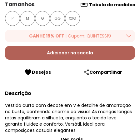
Tamanhos
Tabela de medidas
P
M
G
GG
XXG
GANHE 19% OFF
| Cupom: QUINTESS19
Ganhe 19% OFF Extra em qualquer valor, usando o cupom:
QUINTESS19. Válido para toda loja Quintess, até 07/08/2026.
Adicionar na sacola
Desejos
Compartilhar
Descrição
Vestido curto com decote em V e detalhe de amarração
no busto, conferindo charme ao visual. As mangas longas
retas equilibram a silhueta, enquanto o tecido leve
garante fluidez e conforto. Versátil, ideal para
composições casuais elegantes.
Quintess - Vestido Bege em Crepe Plano
...Ver mais