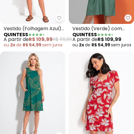
Qu
Quintess - Vestido (Folhagem A
Vestido (Verde) com
Vestido (Folhagem Azul)
QUINTESS
QUINTESS
Bolsos e Mangas Curtas
com Bolsos e Mangas
A partir de
R$ 109,99
A partir de
R$ 109,99
R$ 119,99
Curtas
ou
2x
de
R$ 54,99
sem
juros
ou
2x
de
R$ 54,99
sem
juros