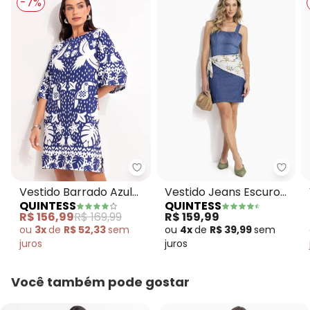
-7%
Quintess - Vestido Barrado Azul
Quint
Vestido Barrado Azul
Vestido Jeans Escuro
QUINTESS
QUINTESS
em Malha Fria
Tubinho com Abertura
R$ 156,99
R$ 169,99
R$ 159,99
Costas
ou
3x
de
R$ 52,33
sem
ou
4x
de
R$ 39,99
sem
juros
juros
Você também pode gostar