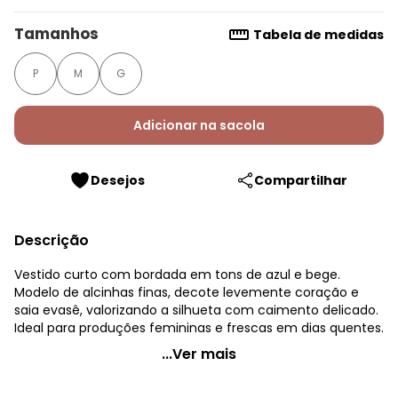
Tamanhos
Tabela de medidas
P
M
G
Adicionar na sacola
Desejos
Compartilhar
Descrição
Vestido curto com bordada em tons de azul e bege.
Modelo de alcinhas finas, decote levemente coração e
saia evasê, valorizando a silhueta com caimento delicado.
Ideal para produções femininas e frescas em dias quentes.
Quintess - Vestido Bordado MarinhoEm Algodão com
...Ver mais
Poliéster