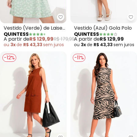
Quintess - Vestido (Verde) de 
Qu
Vestido (Verde) de Laise
Vestido (Azul) Gola Polo
QUINTESS
QUINTESS
Cintura Marcada
A partir de
R$ 129,99
R$ 179,99
A partir de
R$ 129,99
ou
3x
de
R$ 43,33
sem
juros
ou
3x
de
R$ 43,33
sem
juros
-12%
-11%