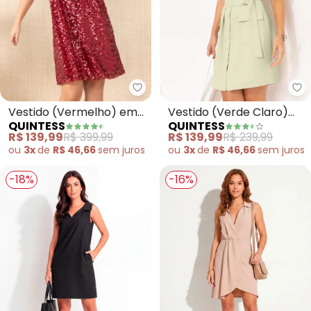
Quintess - Vestido (Vermelho)
Qu
Vestido (Vermelho) em
Vestido (Verde Claro)
QUINTESS
QUINTESS
Paetê
em Alfaiataria
R$ 139,99
R$ 399,99
R$ 139,99
R$ 239,99
ou
3x
de
R$ 46,66
sem
juros
ou
3x
de
R$ 46,66
sem
juros
-18%
-16%