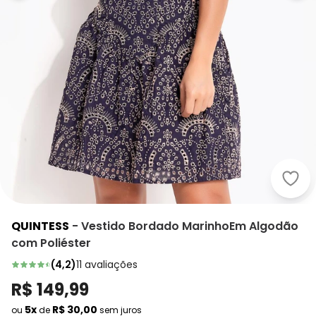
Quin
QUINTESS
-
Vestido Bordado MarinhoEm Algodão
com Poliéster
(
4,2
)
11
avaliações
R$ 149,99
5x
R$ 30,00
ou
de
sem juros