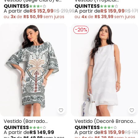
QUINTESS
QUINTESS
Alfaiataria
Bordado) em Malha Fria
A partir de
R$ 152,99
R$ 219,99
A partir de
R$ 159,99
R$ 17
ou
3x
de
R$ 50,99
sem
juros
ou
4x
de
R$ 39,99
sem
juros
-20%
Quintess - Vestido (Barrado Tr
Qu
Vestido (Barrado
Vestido (Decorê Branco)
QUINTESS
QUINTESS
Tropical Verde) em
em Crepe Plano
A partir de
R$ 149,99
A partir de
R$ 159,99
R$ 19
Malha Fria