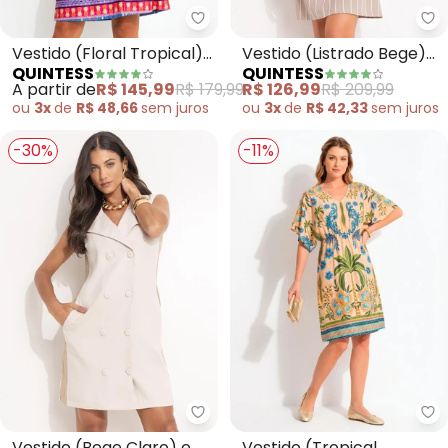
Quintess - Vestido (Floral Tropi
Qu
Vestido (Floral Tropical)
Vestido (Listrado Bege)
QUINTESS
QUINTESS
em Malha Fria
em Alfaiataria
A partir de
R$ 145,99
R$ 179,99
R$ 126,99
R$ 209,99
ou
3x
de
R$ 48,66
sem
juros
ou
3x
de
R$ 42,33
sem
juros
-30%
-11%
Quintess - Vestido (Bege Claro)
Qu
Vestido (Bege Claro) em
Vestido (Tropical