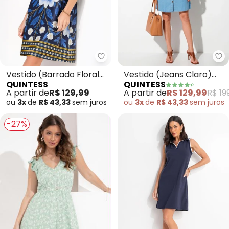
Quintess - Vestido (Barrado Flo
Qu
Vestido (Barrado Floral
Vestido (Jeans Claro)
QUINTESS
QUINTESS
Azul) em Malha Fria
com Bolsos
A partir de
R$ 129,99
A partir de
R$ 129,99
R$ 19
ou
3x
de
R$ 43,33
sem
juros
ou
3x
de
R$ 43,33
sem
juros
-27%