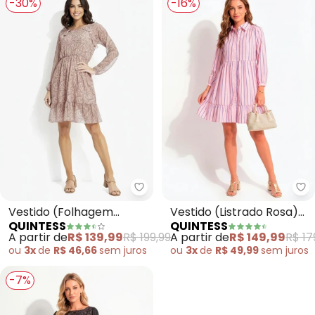
-30%
-16%
Quintess - Vestido (Folhagem 
Qu
Vestido (Folhagem
Vestido (Listrado Rosa)
QUINTESS
QUINTESS
Marrom) em Tule
em Poliéster
A partir de
R$ 139,99
R$ 199,99
A partir de
R$ 149,99
R$ 17
ou
3x
de
R$ 46,66
sem
juros
ou
3x
de
R$ 49,99
sem
juros
-7%