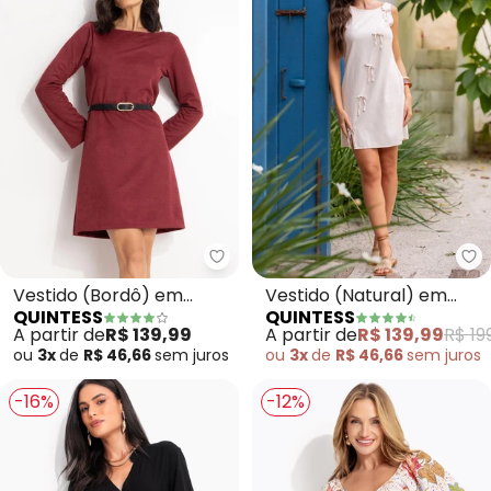
Quintess - Vestido (Bordô) em
Qu
Vestido (Bordô) em
Vestido (Natural) em
QUINTESS
QUINTESS
Malha Suede Encorpada
Linho
A partir de
R$ 139,99
A partir de
R$ 139,99
R$ 19
ou
3x
de
R$ 46,66
sem
juros
ou
3x
de
R$ 46,66
sem
juros
-16%
-12%