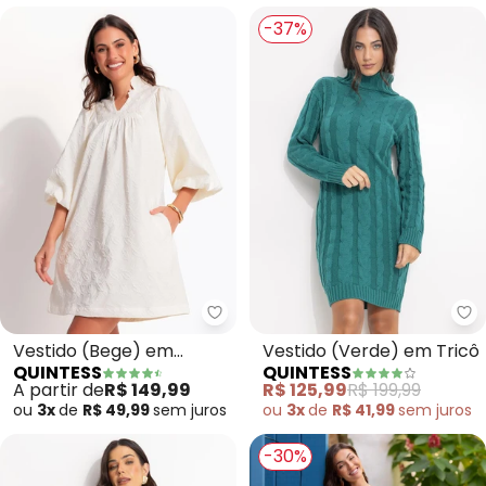
-37%
Quintess - Vestido (Bege) em J
Qu
Vestido (Bege) em
Vestido (Verde) em Tricô
QUINTESS
QUINTESS
Jacquard de Poliéster
A partir de
R$ 149,99
R$ 125,99
R$ 199,99
ou
3x
de
R$ 49,99
sem
juros
ou
3x
de
R$ 41,99
sem
juros
-30%