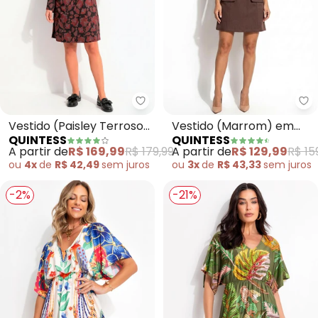
Quintess - Vestido (Paisley Ter
Qu
Vestido (Paisley Terroso)
Vestido (Marrom) em
QUINTESS
QUINTESS
em Malha Fria
Malha Suede
A partir de
R$ 169,99
R$ 179,99
A partir de
R$ 129,99
R$ 15
ou
4x
de
R$ 42,49
sem
juros
ou
3x
de
R$ 43,33
sem
juros
-2%
-21%