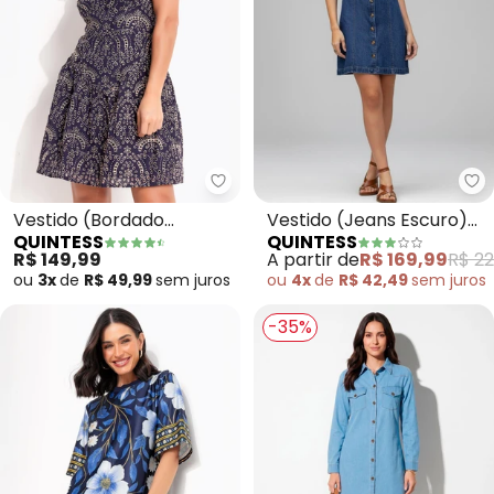
Quintess - Vestido (Bordado M
Qu
Vestido (Bordado
Vestido (Jeans Escuro)
QUINTESS
QUINTESS
Marinho)Em Algodão
em Jeans
R$ 149,99
A partir de
R$ 169,99
R$ 22
com Poliéster
ou
3x
de
R$ 49,99
sem
juros
ou
4x
de
R$ 42,49
sem
juros
-35%