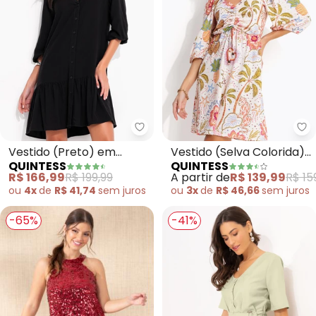
Quintess - Vestido (Preto) em 
Qu
Vestido (Preto) em
Vestido (Selva Colorida)
QUINTESS
QUINTESS
Viscose Plana
em Malha Texturizada
R$ 166,99
R$ 199,99
A partir de
R$ 139,99
R$ 15
ou
4x
de
R$ 41,74
sem
juros
ou
3x
de
R$ 46,66
sem
juros
-65%
-41%