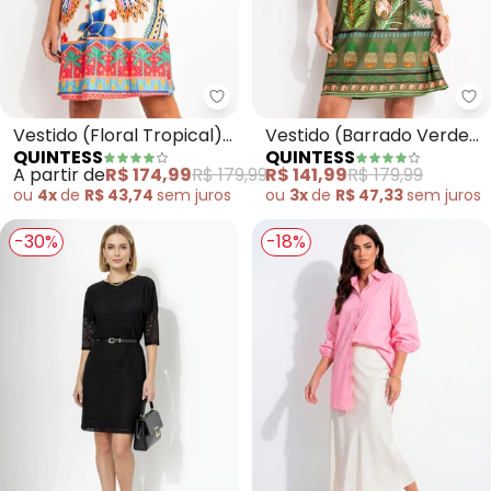
Quintess - Vestido (Floral Tropi
Qu
Vestido (Floral Tropical)
Vestido (Barrado Verde)
QUINTESS
QUINTESS
em Malha Fria
em Malha Fria
A partir de
R$ 174,99
R$ 179,99
R$ 141,99
R$ 179,99
ou
4x
de
R$ 43,74
sem
juros
ou
3x
de
R$ 47,33
sem
juros
-30%
-18%