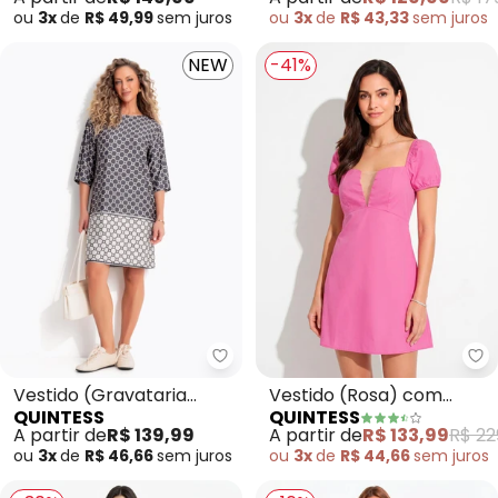
Poliéster
ou
3x
de
R$ 49,99
sem
juros
ou
3x
de
R$ 43,33
sem
juros
NEW
-41%
Quintess - Vestido (Gravataria
Qu
Vestido (Gravataria
Vestido (Rosa) com
QUINTESS
QUINTESS
Marrom) em Malha Fria
Mangas Bufantes em
A partir de
R$ 139,99
A partir de
R$ 133,99
R$ 22
Tricoline
ou
3x
de
R$ 46,66
sem
juros
ou
3x
de
R$ 44,66
sem
juros