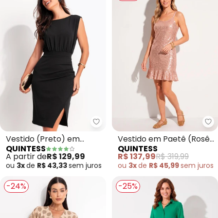
Quintess - Vestido (Preto) em 
Qu
Vestido (Preto) em
Vestido em Paetê (Rosê)
QUINTESS
QUINTESS
Malha Texturizada
com Babado na Barra
A partir de
R$ 129,99
R$ 137,99
R$ 319,99
ou
3x
de
R$ 43,33
sem
juros
ou
3x
de
R$ 45,99
sem
juros
-24%
-25%