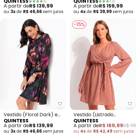
QUINTESS
QUINTESS
Malha Piquet
em Malha Texturizada
A partir de
R$ 139,99
A partir de
R$ 159,99
ou
3x
de
R$ 46,66
sem
juros
ou
4x
de
R$ 39,99
sem
juros
-15%
Quintess - Vestido (Floral Dark
Qu
Vestido (Floral Dark) em
Vestido (Listrado
QUINTESS
QUINTESS
Malha Texturizada
Marrom) em Tecido
A partir de
R$ 139,99
A partir de
R$ 169,99
R$ 19
Plano Maquinetado
ou
3x
de
R$ 46,66
sem
juros
ou
4x
de
R$ 42,49
sem
juros