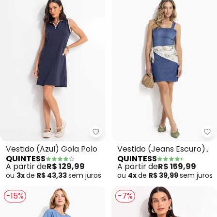
Quintess - Vestido (Azul) Gola P
Qu
Vestido (Azul) Gola Polo
Vestido (Jeans Escuro)
QUINTESS
QUINTESS
Tubinho com Abertura
A partir de
R$ 129,99
A partir de
R$ 159,99
Costas
ou
3x
de
R$ 43,33
sem
juros
ou
4x
de
R$ 39,99
sem
juros
-15%
-7%