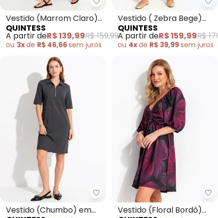
Quintess - Vestido (Marrom Cl
Qu
Vestido (Marrom Claro)
Vestido ( Zebra Bege)
QUINTESS
QUINTESS
em Nylon Suede
em Poliéster
A partir de
R$ 139,99
R$ 159,99
A partir de
R$ 159,99
R$ 17
ou
3x
de
R$ 46,66
sem
juros
ou
4x
de
R$ 39,99
sem
juros
Quintess - Vestido (Chumbo) e
Qu
Vestido (Chumbo) em
Vestido (Floral Bordô)