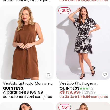
ou
3x
de
R$ 49,99
sem
juros
ou
4x
de
R$ 39,99
sem
juros
-36%
Quintess - Vestido Listrado Mar
Qu
Vestido Listrado Marrom
Vestido (Folhagem
QUINTESS
QUINTESS
em Tecido de Alfaiataria
Preta) em Crepe Plano
A partir de
R$ 169,99
R$ 139,99
R$ 219,99
ou
4x
de
R$ 42,49
sem
juros
ou
3x
de
R$ 46,66
sem
juros
-56%