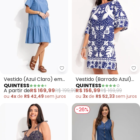
Quintess - Vestido (Azul Claro)
Qu
Vestido (Azul Claro) em
Vestido (Barrado Azul)
QUINTESS
QUINTESS
Jeans
em Malha Fria
A partir de
R$ 169,99
R$ 199,99
R$ 156,99
R$ 169,99
ou
4x
de
R$ 42,49
sem
juros
ou
3x
de
R$ 52,33
sem
juros
-26%