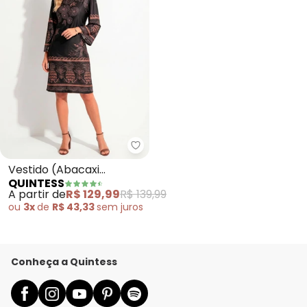
Quintess - Vestido (Abacaxi Tro
Vestido (Abacaxi
QUINTESS
Tropical) em Malha Fria
A partir de
R$ 129,99
R$ 139,99
ou
3x
de
R$ 43,33
sem
juros
Conheça a Quintess