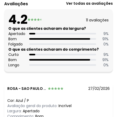
Código do produto: 3899253
Avaliações
Ver todas as avaliações
Modelagem: Solto
Comprimento: Curto
4.2
Decote frente: Coração
11
avaliações
Complemento: Alça
Tecido: Laise
O que as clientes acharam da largura?
Composição: 80% algodão 20% poliéster
Apertado
9
%
Bom
91
%
Folgado
0
%
O que as clientes acharam do comprimento?
Curto
9
%
Bom
91
%
Longo
0
%
ROSA
-
SAO PAULO - SP
27/02/2026
Cor:
Azul
/
P
Avaliação geral do produto:
Incrível
Largura:
Apertado
Comprimento:
Bom