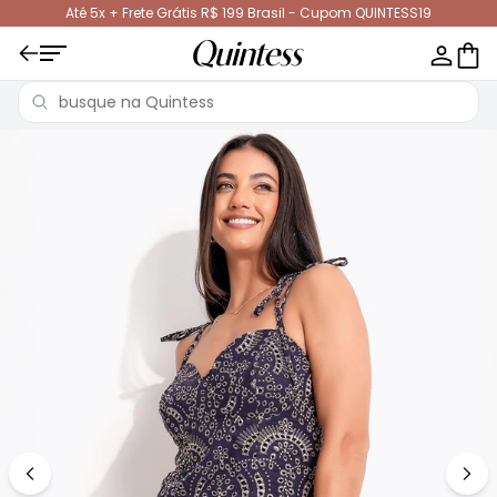
Até 5x + Frete Grátis R$ 199 Brasil - Cupom QUINTESS19