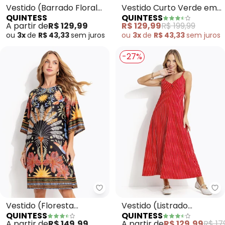
Vestido (Barrado Floral
Vestido Curto Verde em
QUINTESS
QUINTESS
Azul) em Malha Fria
Linho com Faixa e Bolsos
A partir de
R$ 129,99
R$ 129,99
R$ 199,99
Laterais
ou
3x
de
R$ 43,33
sem
juros
ou
3x
de
R$ 43,33
sem
juros
-27%
Quintess - Vestido (Floresta Co
Qu
Vestido (Floresta
Vestido (Listrado
QUINTESS
QUINTESS
Colorida) em Malha Fria
Vermelho) em Tecido de
A partir de
R$ 149,99
A partir de
R$ 129,99
R$ 17