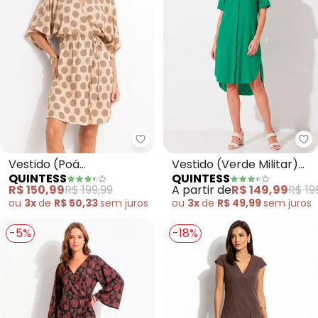
Quintess - Vestido (Poá Geomét
Qu
Vestido (Poá
Vestido (Verde Militar)
QUINTESS
QUINTESS
Geométrico) em Viscose
em Viscose Plana
R$ 150,99
R$ 199,99
A partir de
R$ 149,99
R$ 19
Plana
ou
3x
de
R$ 50,33
sem
juros
ou
3x
de
R$ 49,99
sem
juros
-5%
-18%