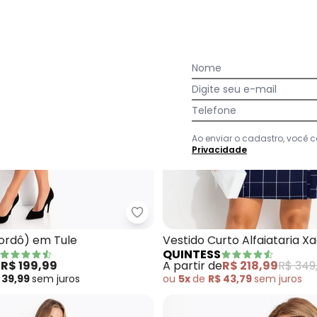
Nome
Digite seu e-mail
Telefone
Ao enviar o cadastro, você
Privacidade
ido Listrado Bordô em Tecido de Alfaiataria
Quintess - Vestido (Bordô) em T
Bordô) em Tule
Vestido Curto Alfaiataria X
QUINTESS
Azul com Manga Longa e Ci
e
R$ 199,99
A partir de
R$ 218,99
R$ 349
 39,99
sem
juros
ou
5x
de
R$ 43,79
sem
juros