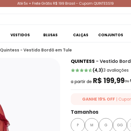
Até 5x + Frete Grátis R$ 199 Brasil - Cupom QUINTESS19
VESTIDOS
BLUSAS
CALÇAS
CONJUNTOS
Quintess - Vestido Bordô em Tule
QUINTESS
-
Vestido Bord
(
4,3
)
3
avaliações
R$ 199,99
ou
a partir de
GANHE 19% OFF
| Cupo
Ganhe 19% OFF Extra em qualqu
Tamanhos
cupom: QUINTESS19. Válido para
até 07/08/2026.
P
M
G
GG