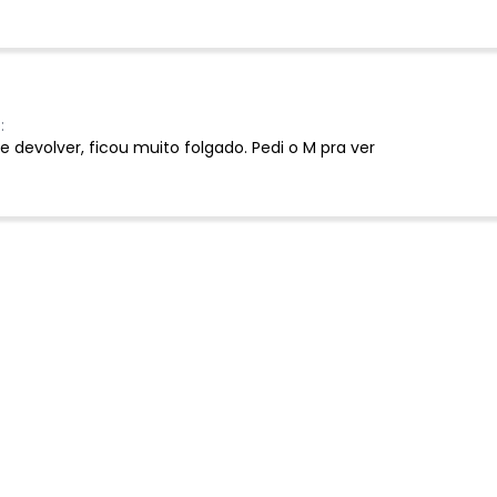
:
e devolver, ficou muito folgado. Pedi o M pra ver
Ver todas as avaliações
-37%