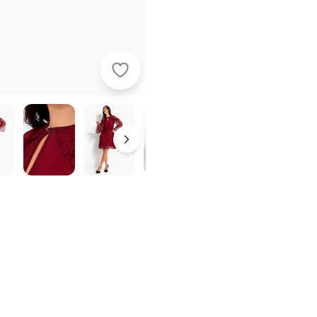
Quintess - Vestido Bordô em Tule