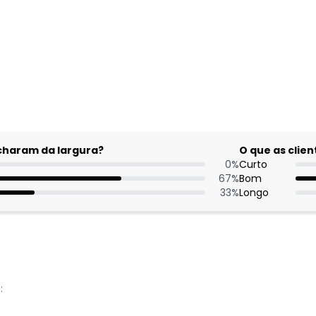
acharam da largura?
O que as cli
0
%
Curto
67
%
Bom
33
%
Longo
: