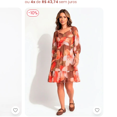
ou
4x
de
R$ 43,74
sem
juros
-10%
Linho
Quintess - Vestido Floral Marrom em Tecido Fluid
Quintess 