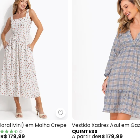
ido ( Floral Mini) em Malha Crepe
Quintess - Vestido ( Floral Mini
Floral Mini) em Malha Crepe
Vestido Xadrez Azul em Ga
QUINTESS
Algodão
e
R$ 179,99
A partir de
R$ 179,99