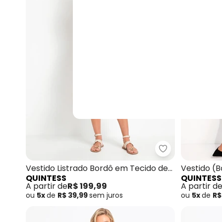
Quintess - Vest
Vestido Listrado Bordô em Tecido de
Vestido (
QUINTESS
QUINTESS
Alfaiataria
A partir de
R$ 199,99
A partir d
ou
5x
de
R$ 39,99
sem
juros
ou
5x
de
R$