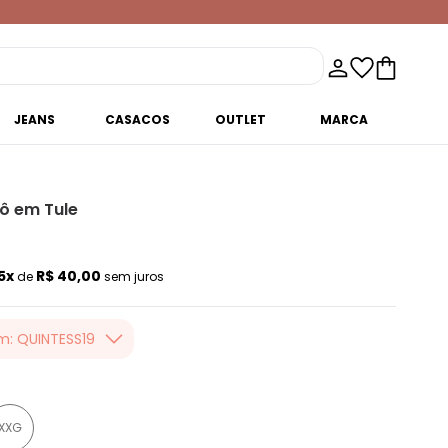
JEANS
CASACOS
OUTLET
MARCA
ô em Tule
5x
R$ 40,00
de
sem juros
m: QUINTESS19
er valor, usando o
 toda loja Quintess,
XXG