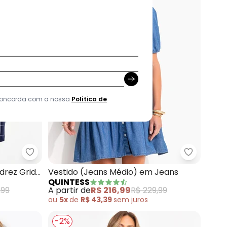
 concorda com a nossa
Política de
ule
Quintess - Vestido Curto Alfaiataria Xadrez Grid
Quintess 
adrez Grid
Vestido (Jeans Médio) em Jeans
QUINTESS
nto
,99
A partir de
R$ 216,99
R$ 229,99
ou
5x
de
R$ 43,39
sem
juros
-2%