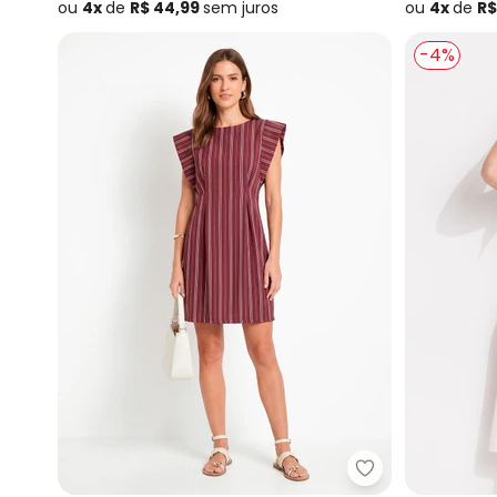
ou
4x
de
R$ 44,99
sem
juros
ou
4x
de
R$
-4%
Quintess - Vest