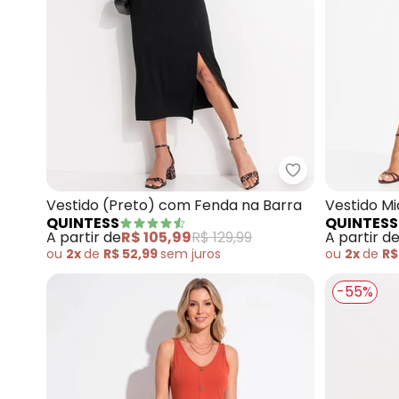
Quintess - Ves
Vestido (Preto) com Fenda na Barra
Vestido M
QUINTESS
QUINTESS
Mangas A
A partir de
R$ 105,99
R$ 129,99
A partir d
ou
2x
de
R$ 52,99
sem
juros
ou
2x
de
R$
-55%