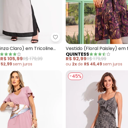
tido (Dourado) em Malha com Lurex
Quintess - Vestido (Cinza Claro)
inza Claro) em Tricoline
Vestido (Floral Paisley) em
QUINTESS
com Elastano
e
R$ 105,99
R$ 179,99
R$ 92,99
R$ 179,99
 52,99
sem
juros
ou
2x
de
R$ 46,49
sem
juros
-45%