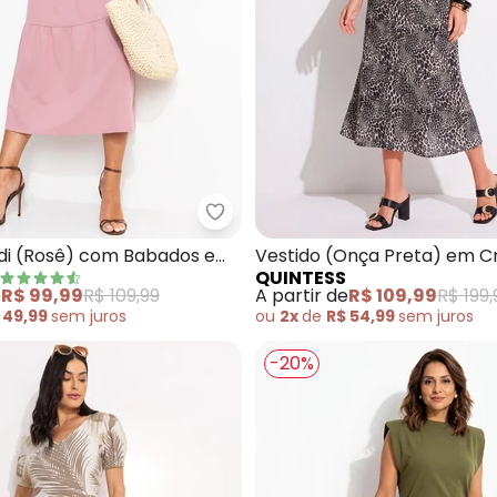
tido (Preto) com Fenda na Barra
Quintess - Vestido Midi (Rosê)
idi (Rosê) com Babados e
Vestido (Onça Preta) em C
QUINTESS
mplas
e
R$ 99,99
R$ 109,99
A partir de
R$ 109,99
R$ 199,
 49,99
sem
juros
ou
2x
de
R$ 54,99
sem
juros
-20%