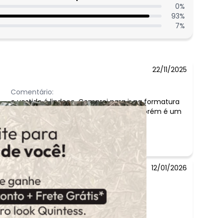
0
%
93
%
7
%
22/11/2025
Comentário:
o vestido é lindooo. Comprei para ir na formatura
do meu filho. Eu simplesmente amei. Porém é um
tecido frágil.
12/01/2026