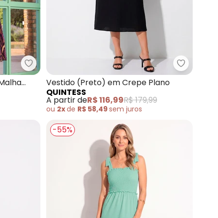
 em Tricoline Ecológica
Quintess - Vestido (Floral Paisley) em Malha com
Quintess 
 Malha
Vestido (Preto) em Crepe Plano
QUINTESS
A partir de
R$ 116,99
R$ 179,99
ou
2x
de
R$ 58,49
sem
juros
-55%