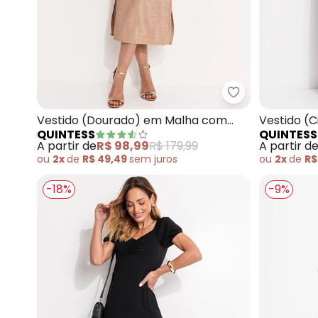
Quintess - Ves
Vestido (Dourado) em Malha com
Vestido (C
QUINTESS
QUINTESS
Lurex
Ecológica
A partir de
R$ 98,99
R$ 179,99
A partir d
ou
2x
de
R$ 49,49
sem
juros
ou
2x
de
R$
-18%
-9%