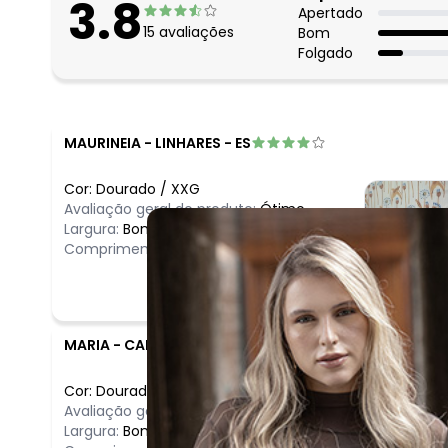
3.8
Apertado
15
avaliações
Bom
Folgado
MAURINEIA
-
LINHARES - ES
Cor:
Dourado
/
XXG
Avaliação geral do produto:
Ótimo
Largura:
Bom
Comprimento:
Bom
MARIA
-
CAMPINAS - SP
Cor:
Dourado
/
G
Comentário
Avaliação geral do produto:
Ótimo
maravilhoso 
Largura:
Bom