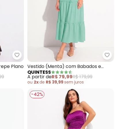
 com Babados e Mangas Amplas
Quintess - Vestido (Onça Preta) em Crepe Plano
Quintess 
repe Plano
Vestido (Menta) com Babados e
QUINTESS
Alças para Amarrar
99
A partir de
R$ 79,99
R$ 179,99
ou
2x
de
R$ 39,99
sem
juros
-42%