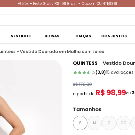
Até 5x + Frete Grátis R$ 199 Brasil - Cupom QUINTESS19
VESTIDOS
BLUSAS
CALÇAS
CONJUNTOS
uintess - Vestido Dourado em Malha com Lurex
QUINTESS
-
Vestido Dou
(
3,8
)
15
avaliações
R$ 179,99
R$ 98,99
3
ou
a partir de
Tamanhos
P
M
G
GG