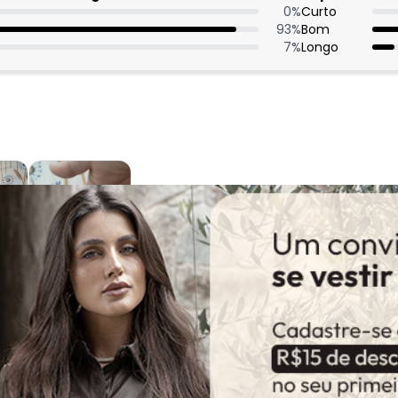
0
%
Curto
93
%
Bom
7
%
Longo
:
usei noite 1janeiro,leve brilho fiz sucesso com amigas.