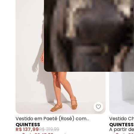
Quintess - Ves
Vestido em Paetê (Rosê) com
Vestido Ch
QUINTESS
QUINTESS
Babado na Barra
R$ 137,99
R$ 319,99
A partir d