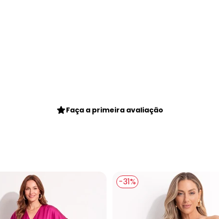
gum dia do mês, para o menor tamanho disponível.
Faça a primeira avaliação
-31%