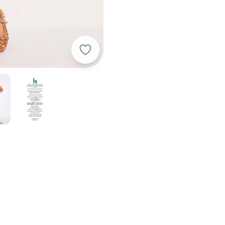
Quintess - Vestido em Paetê Rosê