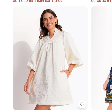
ou
3x
de
R$ 45,99
sem
juros
ou
3x
de
R$
Quintess - Ves