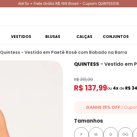
Até 5x + Frete Grátis R$ 199 Brasil - Cupom QUINTESS19
VESTIDOS
BLUSAS
CALÇAS
CONJUNTOS
Quintess - Vestido em Paetê Rosê com Babado na Barra
QUINTESS
-
Vestido em 
R$ 319,99
R$ 137,99
4x
R$ 3
ou
de
GANHE 19% OFF
| Cupo
Ganhe 19% OFF Extra em qualqu
Tamanhos
cupom: QUINTESS19. Válido para
até 07/08/2026.
P
M
G
GG