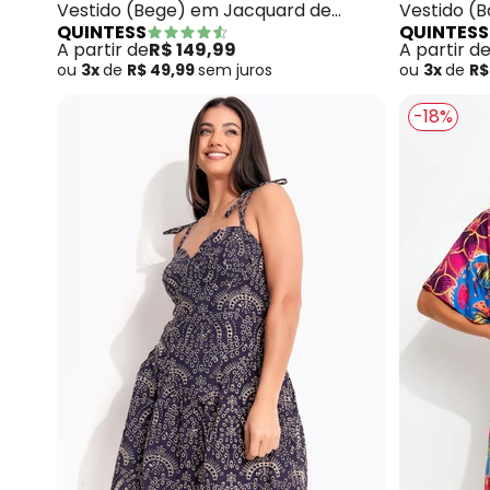
Vestido (Bege) em Jacquard de
Vestido (B
QUINTESS
QUINTESS
Poliéster
Malha Fria
A partir de
R$ 149,99
A partir d
ou
3x
de
R$ 49,99
sem
juros
ou
3x
de
R$
-18%