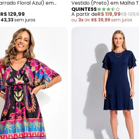
arrado Floral Azul) em
Vestido (Preto) em Malha 
QUINTESS
e
R$ 129,99
A partir de
R$ 119,99
R$ 129,
 43,33
sem
juros
ou
3x
de
R$ 39,99
sem
juros