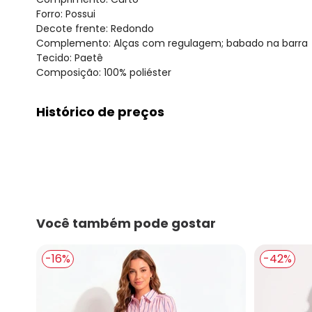
Forro: Possui
Decote frente: Redondo
Complemento: Alças com regulagem; babado na barra
Tecido: Paetê
Composição: 100% poliéster
Histórico de preços
O preço apresentado abaixo é o menor oferecido em al
agosto/2026
julho/2026
junho/2026
maio/2026
abril/2026
Você também pode gostar
março/2026
fevereiro/2026
-16%
-42%