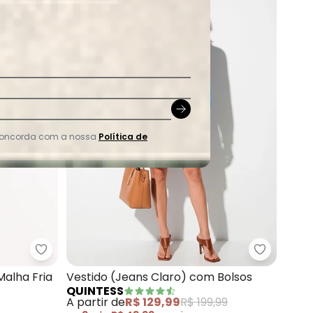
 concorda com a nossa
Política de
a) em Tricoline
Quintess - Vestido (Barrado Azul) em Malha Fria
Quintess 
Malha Fria
Vestido (Jeans Claro) com Bolsos
QUINTESS
A partir de
R$ 129,99
R$ 199,99