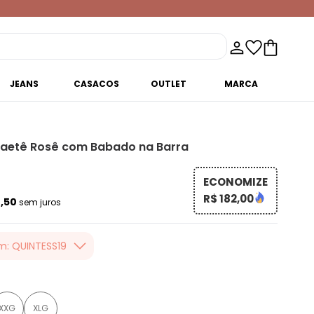
JEANS
CASACOS
OUTLET
MARCA
Paetê Rosê com Babado na Barra
ECONOMIZE
R$ 182,00
4,50
sem juros
m: QUINTESS19
er valor, usando o
 toda loja Quintess,
XXG
XLG