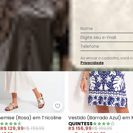
Nome
Digite seu e-mail
Telefone
Ao enviar o cadastro, você
Privacidade
tido em Paetê (Rosê) com Babado na Barra
Quintess - Vestido Chemise (Ros
emise (Rosa) em Tricoline
Vestido (Barrado Azul) em 
QUINTESS
e
R$ 129,99
R$ 159,99
R$ 156,99
R$ 169,99