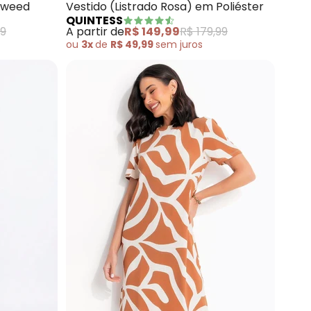
Tweed
Vestido (Listrado Rosa) em Poliéster
QUINTESS
99
A partir de
R$ 149,99
R$ 179,99
ou
3x
de
R$ 49,99
sem
juros