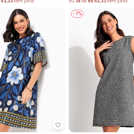
 43,33
sem
juros
ou
3x
de
R$ 52,33
sem
juros
-7%
tido (Bege) em Jacquard de Poliéster
Quintess - Vestido (Barrado Flor