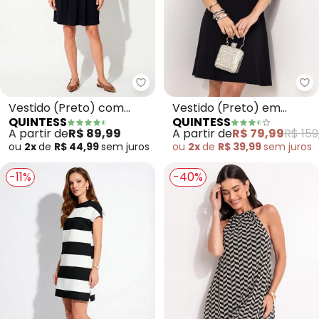
Quintess - Vestido (Preto) co
Qu
Vestido (Preto) com
Vestido (Preto) em
QUINTESS
QUINTESS
Decote Transpassado
Paetê e Malha de Viscose
A partir de
R$ 89,99
A partir de
R$ 79,99
R$ 159
ou
2x
de
R$ 44,99
sem
juros
ou
2x
de
R$ 39,99
sem
juros
-11%
-40%