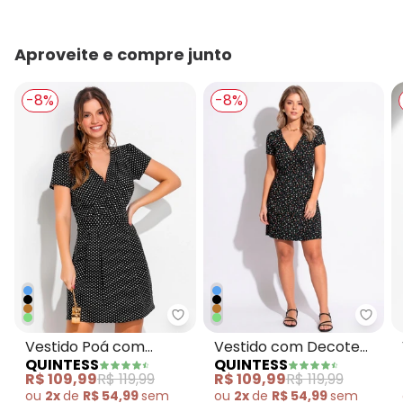
Aproveite e compre junto
-8%
-8%
Quintess - Vestido Poá com De
Quint
Vestido Poá com
Vestido com Decote
QUINTESS
QUINTESS
Decote Transpassado
Transpassado Floral
R$ 109,99
R$ 119,99
R$ 109,99
R$ 119,99
Preto
ou
2x
de
R$ 54,99
sem
ou
2x
de
R$ 54,99
sem