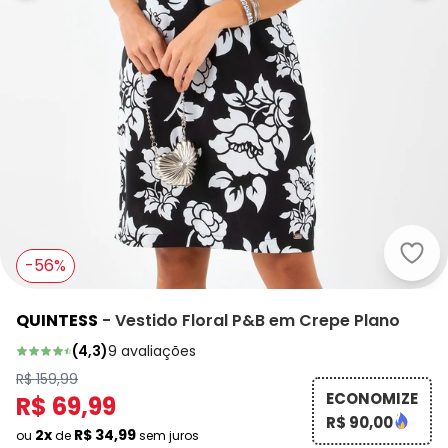
Quin
-56%
QUINTESS
-
Vestido Floral P&B em Crepe Plano
(
4,3
)
9
avaliações
R$ 159,99
ECONOMIZE
R$ 69,99
R$ 90,00
2x
R$ 34,99
ou
de
sem juros