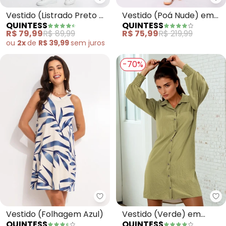
Quintess - Vestido (Listrado P
Qu
Vestido (Listrado Preto e
Vestido (Poá Nude) em
QUINTESS
QUINTESS
Branco) em Malhão de
Crepe Plano
R$ 79,99
R$ 89,99
R$ 75,99
R$ 219,99
Algodão
ou
2x
de
R$ 39,99
sem
juros
-70%
Quintess - Vestido (Folhagem A
Qu
Vestido (Folhagem Azul)
Vestido (Verde) em