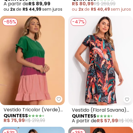
QUINTESS
QUINTESS
Crepe Plano com Punhos
A partir de
R$ 89,99
R$ 80,99
R$ 269,99
Largos
ou
2x
de
R$ 44,99
sem
juros
ou
2x
de
R$ 40,49
sem
juros
-65%
-47%
Quintess - Vestido Tricolor (Ve
Qu
Vestido Tricolor (Verde)
Vestido (Floral Savana)
QUINTESS
QUINTESS
Soltinho com Franzidos
com Bolsos e Mangas
R$ 75,99
R$ 219,99
A partir de
R$ 57,99
R$ 109
Curtas