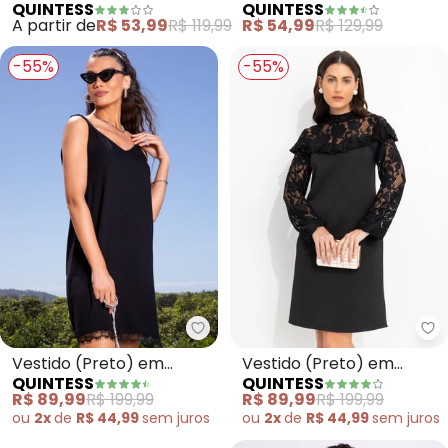
QUINTESS
QUINTESS
Malha Crepe
Malha de Viscose
A partir de
R$ 53,99
R$ 119,99
R$ 54,99
R$ 129,99
-55%
-55%
Quintess - Vestido (Preto) em V
Qu
Vestido (Preto) em
Vestido (Preto) em
QUINTESS
QUINTESS
Viscose Plana Sarjada
Malha Ponto Roma
R$ 89,99
R$ 199,99
R$ 89,99
R$ 199,99
Sarjado
ou
2x
de
R$ 44,99
sem
juros
ou
2x
de
R$ 44,99
sem
juros