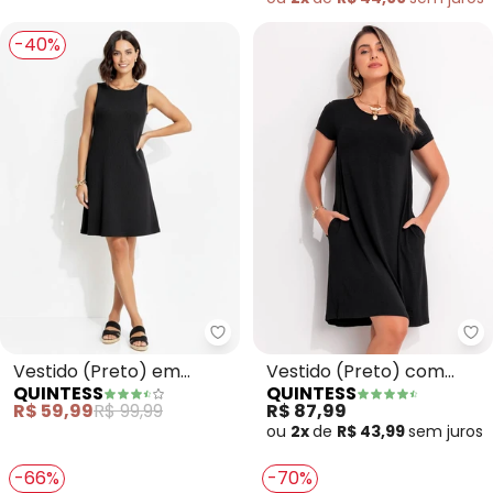
-40%
Quintess - Vestido (Preto) em 
Qu
Vestido (Preto) em
Vestido (Preto) com
QUINTESS
QUINTESS
Malha Anarruga
Bolsos e Mangas Curtas
R$ 59,99
R$ 99,99
R$ 87,99
ou
2x
de
R$ 43,99
sem
juros
-66%
-70%