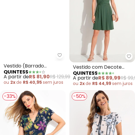
Quintess - Vestido (Barrado Tro
Qu
Vestido (Barrado
Vestido com Decote
QUINTESS
QUINTESS
Tropical) em Malha Fria
Transpassado (Verde
A partir de
R$ 81,90
R$ 129,99
A partir de
R$ 89,99
R$ 99,
Militar)
ou
2x
de
R$ 40,95
sem
juros
ou
2x
de
R$ 44,99
sem
juros
-33%
-50%