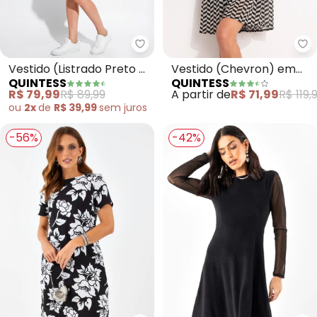
Quintess - Vestido (Listrado P
Qu
Vestido (Listrado Preto e
Vestido (Chevron) em
QUINTESS
QUINTESS
Branco) em Malhão de
Malha Plissada
R$ 79,99
R$ 89,99
A partir de
R$ 71,99
R$ 119,
Algodão
ou
2x
de
R$ 39,99
sem
juros
-56%
-42%