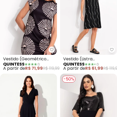
Quintess - Vestido (Geométrico
Qu
Vestido (Geométrico
Vestido (Listra
QUINTESS
QUINTESS
Bicolor) em Malha Fria
Renovada) em Malha de
A partir de
R$ 71,99
R$ 119,99
A partir de
R$ 61,99
R$ 119,
Viscose
-50%