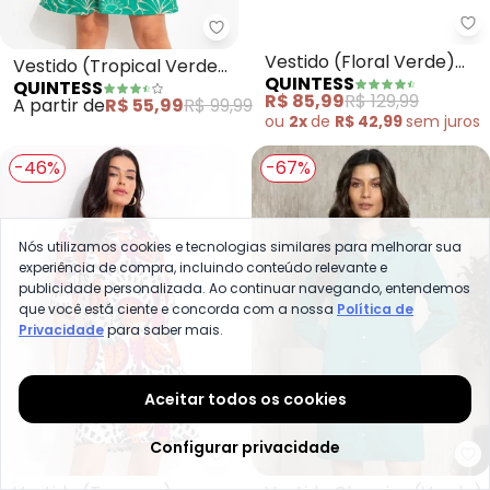
Quintess - Vestido (Tropical Ve
Qu
Vestido (Tropical Verde)
Vestido (Floral Verde)
QUINTESS
QUINTESS
em Malha Fria
Mangas Curtas com
A partir de
R$ 55,99
R$ 99,99
R$ 85,99
R$ 129,99
Babado
ou
2x
de
R$ 42,99
sem
juros
-46%
-67%
Nós utilizamos cookies e tecnologias similares para melhorar sua
experiência de compra, incluindo conteúdo relevante e
publicidade personalizada. Ao continuar navegando, entendemos
que você está ciente e concorda com a nossa
Política de
Privacidade
para saber mais.
Aceitar todos os cookies
Configurar privacidade
Qu
Quintess - Vestido (Tucanos) 