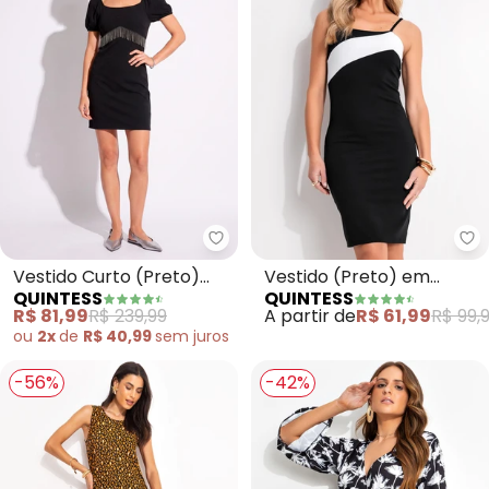
Quintess - Vestido Curto (Pret
Qu
Vestido Curto (Preto)
Vestido (Preto) em
QUINTESS
QUINTESS
com Franjas de Metal
Malha Crepe
R$ 81,99
R$ 239,99
A partir de
R$ 61,99
R$ 99,
ou
2x
de
R$ 40,99
sem
juros
-56%
-42%