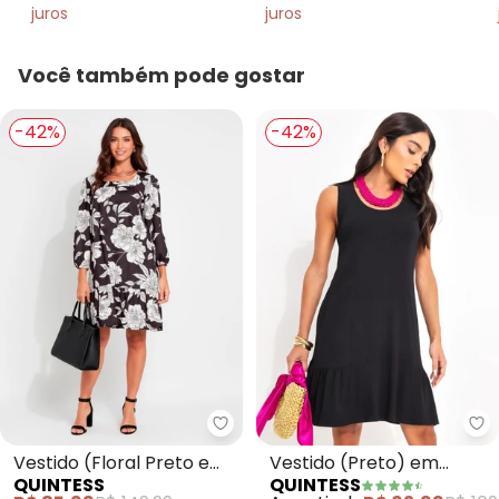
juros
juros
Você também pode gostar
-42%
-42%
Quintess - Vestido (Floral Pret
Qu
Vestido (Floral Preto e
Vestido (Preto) em
QUINTESS
QUINTESS
Branco) em Malha Fria
Malha de Viscose com