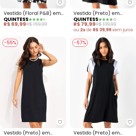
Quintess - Vestido (Floral P&B
Qu
Vestido (Floral P&B) em
Vestido (Preto) em
QUINTESS
QUINTESS
Crepe Plano
Veludo
R$ 69,99
R$ 159,99
R$ 79,99
R$ 139,99
ou
2x
de
R$ 39,99
sem
juros
-55%
-57%
Quintess - Vestido (Preto) em 
Qu
Vestido (Preto) em
Vestido (Preto) em