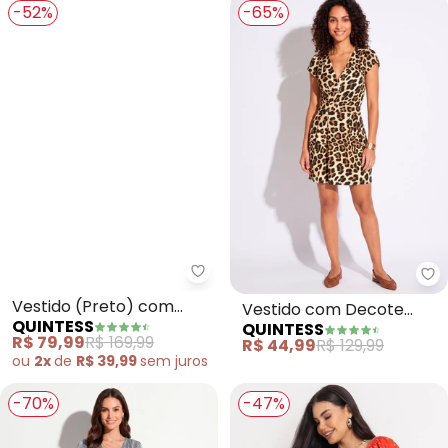
-52%
-65%
Quintess - Vestido (Preto) com
Qu
Vestido (Preto) com
Vestido com Decote
QUINTESS
QUINTESS
Gola Alta e
Transpassado (Onça)
R$ 79,99
R$ 169,99
R$ 44,99
R$ 129,99
Transparência
ou
2x
de
R$ 39,99
sem
juros
-70%
-47%