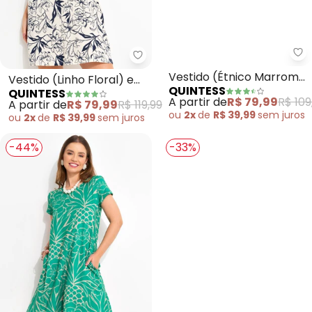
Quintess - Vestido (Linho Flora
Qu
Vestido (Linho Floral) em
Vestido (Étnico Marrom)
QUINTESS
QUINTESS
Malha de Viscose
em Malha Fria
A partir de
R$ 79,99
R$ 119,99
A partir de
R$ 79,99
R$ 109
ou
2x
de
R$ 39,99
sem
juros
ou
2x
de
R$ 39,99
sem
juros
-44%
-33%