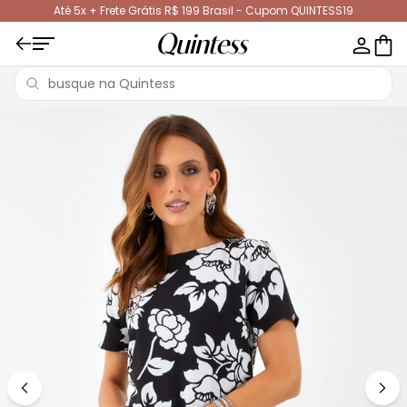
Até 5x + Frete Grátis R$ 199 Brasil - Cupom QUINTESS19