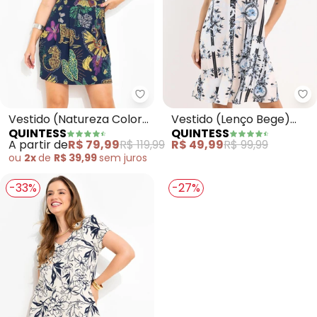
Quintess - Vestido (Natureza C
Qu
Vestido (Natureza Color)
Vestido (Lenço Bege)
QUINTESS
QUINTESS
em Malha de Viscose
com Bolsos e Mangas
A partir de
R$ 79,99
R$ 119,99
R$ 49,99
R$ 99,99
Curtas
ou
2x
de
R$ 39,99
sem
juros
-33%
-27%