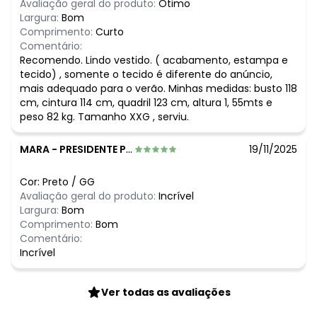
Avaliação geral do produto:
Ótimo
N/D*
fevereiro/2026
Largura:
Bom
Comprimento:
Curto
Comentário:
Recomendo. Lindo vestido. ( acabamento, estampa e
tecido) , somente o tecido é diferente do anúncio,
mais adequado para o verão. Minhas medidas: busto 118
cm, cintura 114 cm, quadril 123 cm, altura 1, 55mts e
peso 82 kg. Tamanho XXG , serviu.
MARA
-
PRESIDENTE PRUDENTE - SP
19/11/2025
Cor:
Preto
/
GG
Avaliação geral do produto:
Incrível
Largura:
Bom
Comprimento:
Bom
Comentário:
Incrível
Ver todas as avaliações