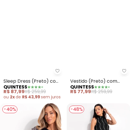
Quintess - Sleep Dress (Preto)
Qu
Sleep Dress (Preto) com
Vestido (Preto) com
QUINTESS
QUINTESS
Alças de Corrente
Vazado e Corrente no
R$ 87,99
R$ 259,99
R$ 77,99
R$ 259,99
Ombro
ou
2x
de
R$ 43,99
sem
juros
-40%
-48%