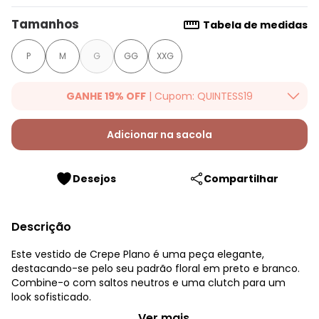
Tamanhos
Tabela de medidas
P
M
G
GG
XXG
GANHE 19% OFF
| Cupom: QUINTESS19
Ganhe 19% OFF Extra em qualquer valor, usando o cupom:
QUINTESS19. Válido para toda loja Quintess, até 07/08/2026.
Adicionar na sacola
Desejos
Compartilhar
Descrição
Este vestido de Crepe Plano é uma peça elegante,
destacando-se pelo seu padrão floral em preto e branco.
Combine-o com saltos neutros e uma clutch para um
look sofisticado.
Quintess - Vestido Floral P&B em Crepe Plano
...Ver mais