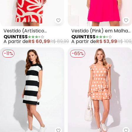
Quintess - Vestido (Artístico V
Qu
Vestido (Artístico
Vestido (Pink) em Malha
QUINTESS
QUINTESS
Vermelho)
de Viscose com Elastano
A partir de
R$ 60,99
R$ 89,99
A partir de
R$ 53,99
R$ 109
-11%
-65%