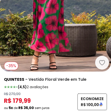
Quin
-35%
QUINTESS
-
Vestido Floral Verde em Tule
(
4,5
)
2
avaliações
R$ 279,99
ECONOMIZE
R$ 179,99
R$ 100,00
5x
R$ 36,00
ou
de
sem juros