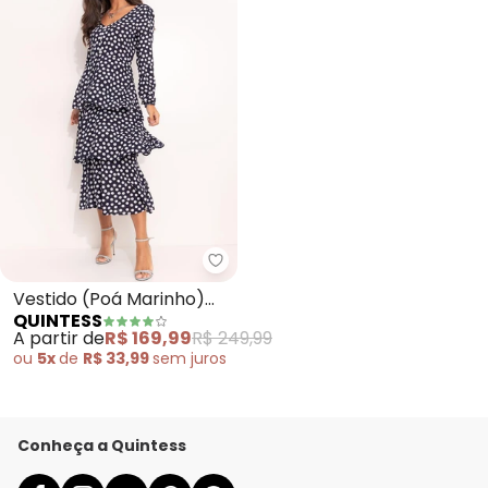
Quintess - Vestido (Poá Marinh
Vestido (Poá Marinho)
QUINTESS
em Viscose Plana
A partir de
R$ 169,99
R$ 249,99
ou
5x
de
R$ 33,99
sem
juros
Conheça a Quintess