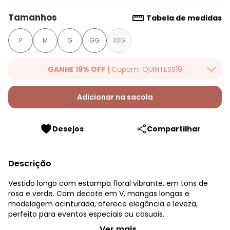
Tamanhos
Tabela de medidas
P
M
G
GG
XXG
GANHE 19% OFF
| Cupom: QUINTESS19
Ganhe 19% OFF Extra em qualquer valor, usando o cupom:
QUINTESS19. Válido para toda loja Quintess, até 07/08/2026.
Adicionar na sacola
Desejos
Compartilhar
Descrição
Vestido longo com estampa floral vibrante, em tons de
rosa e verde. Com decote em V, mangas longas e
modelagem acinturada, oferece elegância e leveza,
perfeito para eventos especiais ou casuais.
Quintess - Vestido Floral Verde em Tule
...Ver mais