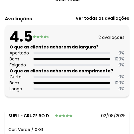
Código do produto: 3827895
Modelagem: Ampla
Avaliações
Ver todas as avaliações
Comprimento: Alongado
Material: Tule
4.5
Estação: Ano Inteiro
2
avaliações
Situação de Uso: Casual
Composição Material: 96% Poliéster, 4% Elastano
O que as clientes acharam da largura?
Apertado
0
%
Bom
100
%
Folgado
0
%
O que as clientes acharam do comprimento?
Curto
0
%
Bom
100
%
Longo
0
%
SUELI
-
CRUZEIRO DO OESTE - PR
02/08/2025
Cor:
Verde
/
XXG