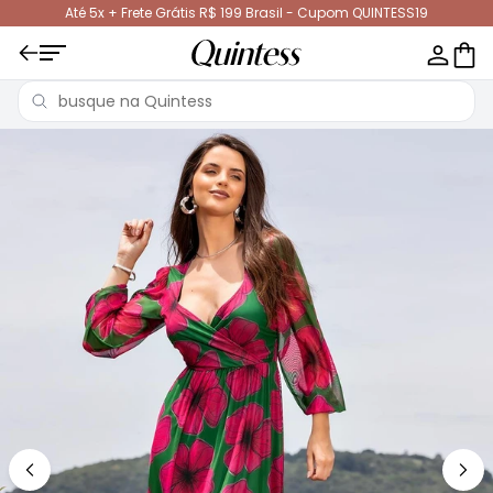
Até 5x + Frete Grátis R$ 199 Brasil - Cupom QUINTESS19