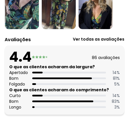
Decote frente: Transpassado
Decote costas: Redondo
Complemento: Detalhe para amarrar
Tecido: Malha
Composição: 96% viscose 4% elastano
Histórico de preços
Avaliações
Ver todas as avaliações
O preço apresentado abaixo é o menor oferecido em
algum dia do mês, para o menor tamanho disponível.
4.4
N/D*
agosto/2026
86
avaliações
N/D*
julho/2026
N/D*
O que as clientes acharam da largura?
junho/2026
N/D*
Apertado
14
%
maio/2026
N/D*
Bom
81
%
abril/2026
R$ 109,99
Folgado
5
%
março/2026
N/D*
O que as clientes acharam do comprimento?
fevereiro/2026
Curto
14
%
Bom
83
%
Longo
3
%