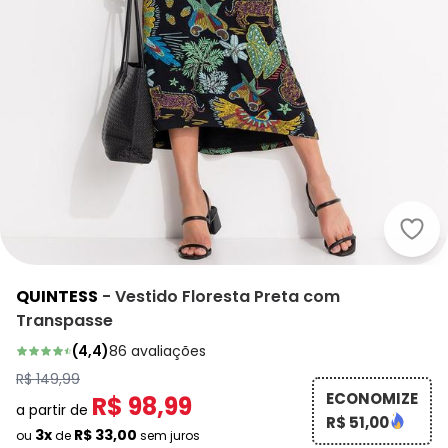
Quin
QUINTESS
-
Vestido Floresta Preta com
Transpasse
(
4,4
)
86
avaliações
R$ 149,99
ECONOMIZE
R$ 98,99
a partir de
R$ 51,00
3x
R$ 33,00
ou
de
sem juros