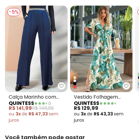
-5%
Quintess - Calça Marinho com N
Quint
Calça Marinho com
Vestido Folhagem
QUINTESS
QUINTESS
Nervuras Frontais
Bege em Malha Fria
R$ 141,99
R$ 149,99
R$ 129,99
ou
3x
de
R$ 47,33
sem
ou
3x
de
R$ 43,33
sem
juros
juros
Você também pode gostar