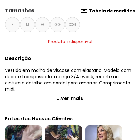
Tamanhos
Tabela de medidas
P
M
G
GG
XXG
Produto indisponível
Descrição
Vestido em malha de viscose com elastano. Modelo com
decote transpassado, manga 3/4 evasê, recorte na
cintura e detalhe em cordel para amarrar. Comprimento
midi.
Quintess - Vestido Floresta Preta com Transpasse
...Ver mais
Código do produto: 3622305
Modelagem: Solto
Fotos das Nossas Clientes
Comprimento da manga: 3/4
Modelo da manga: Evasê
Comprimento: Midi