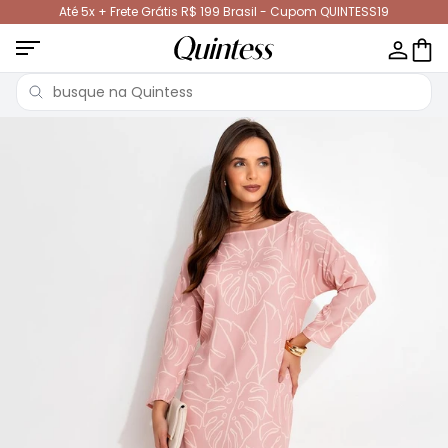
Até 5x + Frete Grátis R$ 199 Brasil - Cupom QUINTESS19