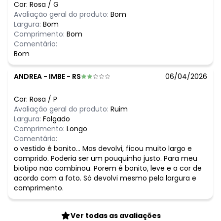
N/D*
março/2026
Cor:
Rosa
/
G
N/D*
fevereiro/2026
Avaliação geral do produto:
Bom
Largura:
Bom
Comprimento:
Bom
Comentário:
Bom
ANDREA
-
IMBE - RS
06/04/2026
Cor:
Rosa
/
P
Avaliação geral do produto:
Ruim
Largura:
Folgado
Comprimento:
Longo
Comentário:
o vestido é bonito... Mas devolvi, ficou muito largo e
comprido. Poderia ser um pouquinho justo. Para meu
biotipo não combinou. Porem é bonito, leve e a cor de
acordo com a foto. Só devolvi mesmo pela largura e
comprimento.
Ver todas as avaliações