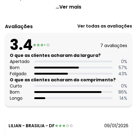
Quintess - Vestido Folhagem Rosa em Alfaiataria
...Ver mais
Sarjada
Código do produto: 3801730
Avaliações
Ver todas as avaliações
Modelagem: Solta
Decote frente: De um ombro só
3.4
Comprimento da manga: 7/8
7
avaliações
Comprimento: Longuete
Material: Tecido de Alfaiataria
O que as clientes acharam da largura?
Estação: Ano Inteiro
Apertado
0
%
Situação de Uso: Casual
Bom
57
%
Composição Material: 97% Poliéster, 3% Elastano
Folgado
43
%
O que as clientes acharam do comprimento?
Histórico de preços
Curto
0
%
Bom
86
%
O preço apresentado abaixo é o menor oferecido em
Longo
14
%
algum dia do mês, para o menor tamanho disponível.
N/D*
agosto/2026
R$ 118,99
julho/2026
N/D*
junho/2026
N/D*
maio/2026
LILIAN
-
BRASILIA - DF
09/01/2026
N/D*
abril/2026