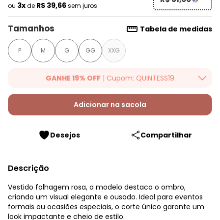
3x
R$ 39,66
ou
de
sem juros
Tamanhos
Tabela de medidas
P
M
G
GG
XXG
GANHE 19% OFF
| Cupom: QUINTESS19
Ganhe 19% OFF Extra em qualquer valor, usando o cupom:
QUINTESS19. Válido para toda loja Quintess, até 07/08/2026.
Adicionar na sacola
Desejos
Compartilhar
Descrição
Vestido folhagem rosa, o modelo destaca o ombro,
criando um visual elegante e ousado. Ideal para eventos
formais ou ocasiões especiais, o corte único garante um
look impactante e cheio de estilo.