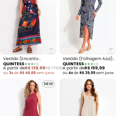
Quintess - Vestido (Encanto Tro
Qu
Vestido (Encanto
Vestido (Folhagem Azul)
QUINTESS
QUINTESS
Tropical) em Malha Fria
em Malha de Viscose
A partir de
R$ 139,99
R$ 179,99
A partir de
R$ 159,99
ou
3x
de
R$ 46,66
sem
juros
ou
4x
de
R$ 39,99
sem
juros
NEW