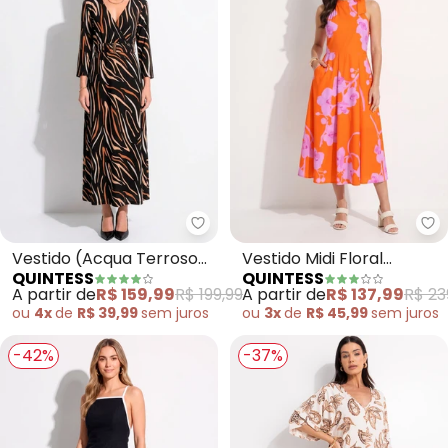
Quintess - Vestido (Acqua Terr
Qu
Vestido (Acqua Terroso)
Vestido Midi Floral
QUINTESS
QUINTESS
em Malha de Viscose
Orquídeas com Decote
A partir de
R$ 159,99
R$ 199,99
A partir de
R$ 137,99
R$ 23
Trapézio e Bolsos
ou
4x
de
R$ 39,99
sem
juros
ou
3x
de
R$ 45,99
sem
juros
-42%
-37%