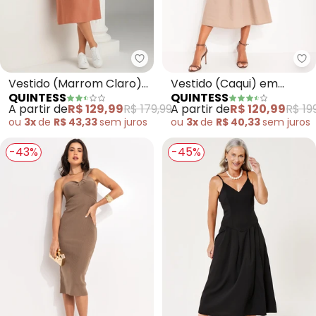
Quintess - Vestido (Marrom Cla
Qu
Vestido (Marrom Claro)
Vestido (Caqui) em
QUINTESS
QUINTESS
em Viscose com Linho
Tricoline
A partir de
R$ 129,99
R$ 179,99
A partir de
R$ 120,99
R$ 19
ou
3x
de
R$ 43,33
sem
juros
ou
3x
de
R$ 40,33
sem
juros
-43%
-45%