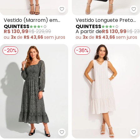
Quintess - Vestido (Marrom) em
Qu
Vestido (Marrom) em
Vestido Longuete Preto
QUINTESS
QUINTESS
Tricô.
em Crepe com Cintura
R$ 130,99
R$ 229,99
A partir de
R$ 130,99
R$ 23
Deslocada e Decote V
ou
3x
de
R$ 43,66
sem
juros
ou
3x
de
R$ 43,66
sem
juros
-20%
-36%
Quintess - Vestido 
Qu