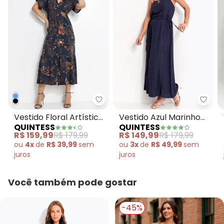
Quintess - Vestido Floral Artís
Quint
Vestido Floral Artístico
Vestido Azul Marinho
QUINTESS
QUINTESS
em Malha de Viscose
em Viscose Plano
R$ 159,99
R$ 179,99
R$ 149,99
R$ 179,99
ou
4x
de
R$ 39,99
sem
ou
3x
de
R$ 49,99
sem
juros
juros
Você também pode gostar
-45%