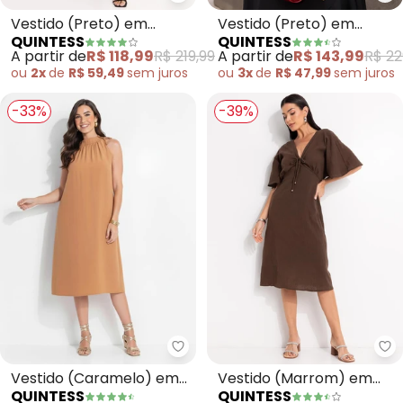
Quintess - Vestido (Preto) em 
Qu
Vestido (Preto) em
Vestido (Preto) em
QUINTESS
QUINTESS
Crepe Plano
Crepe Plano
A partir de
R$ 118,99
R$ 219,99
A partir de
R$ 143,99
R$ 22
ou
2x
de
R$ 59,49
sem
juros
ou
3x
de
R$ 47,99
sem
juros
-33%
-39%
Quintess - Vestido (Caramelo) e
Qu
Vestido (Caramelo) em
Vestido (Marrom) em
QUINTESS
QUINTESS
Tecido de Alfaiataria
Gaze de Algodão