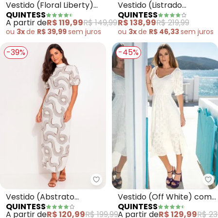
Vestido (Floral Liberty)
Vestido (Listrado
QUINTESS
QUINTESS
em Tecido de Poliéster
Colorido) em Cambraia
A partir de
R$ 119,99
R$ 149,99
R$ 138,99
R$ 219,99
ou
3x
de
R$ 39,99
sem
juros
ou
3x
de
R$ 46,33
sem
juros
-39%
-45%
Qu
Quintess - Vestido (Abstrato B
Vestido (Off White) com
Vestido (Abstrato
QUINTESS
QUINTESS
Babados
Bicolor) em Canelado
A partir de
R$ 129,99
R$ 23
A partir de
R$ 120,99
R$ 199,99