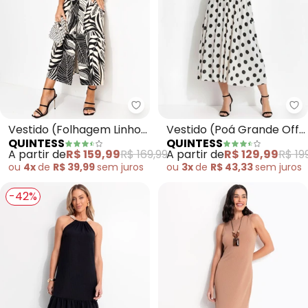
Quintess - Vestido (Folhagem L
Qu
Vestido (Folhagem Linho)
Vestido (Poá Grande Off
QUINTESS
QUINTESS
em Malha de Viscose
White) em Viscose Plana
A partir de
R$ 159,99
R$ 169,99
A partir de
R$ 129,99
R$ 19
ou
4x
de
R$ 39,99
sem
juros
ou
3x
de
R$ 43,33
sem
juros
-42%