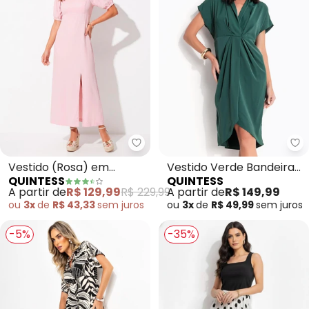
Quintess - Vestido (Rosa) em V
Qu
Vestido (Rosa) em
Vestido Verde Bandeira
QUINTESS
QUINTESS
Viscose Plana Sarjada
em Microfibra
A partir de
R$ 129,99
R$ 229,99
A partir de
R$ 149,99
ou
3x
de
R$ 43,33
sem
juros
ou
3x
de
R$ 49,99
sem
juros
-5%
-35%