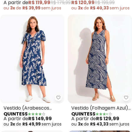
A partir de
R$ 119,99
R$ 179,99
R$ 120,99
R$ 199,99
Bordado
ou
3x
de
R$ 39,99
sem
juros
ou
3x
de
R$ 40,33
sem
juros
Quintess - Vestido (Arabescos 
Qu
Vestido (Arabescos
Vestido (Folhagem Azul)
QUINTESS
QUINTESS
Marinho) em Malha de
em Malha de Viscose
A partir de
R$ 149,99
A partir de
R$ 129,99
Viscose
ou
3x
de
R$ 49,99
sem
juros
ou
3x
de
R$ 43,33
sem
juros