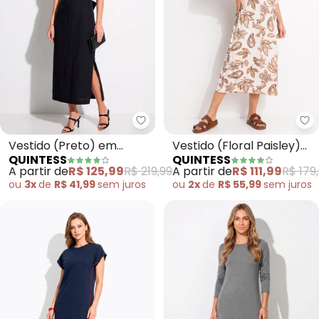
Quintess - Vestido (Preto) em T
Qu
Vestido (Preto) em
Vestido (Floral Paisley)
QUINTESS
QUINTESS
Tecido Alfaiataria de
em Malha de Viscose
A partir de
R$ 125,99
R$ 219,99
A partir de
R$ 111,99
R$ 179
Viscose
ou
3x
de
R$ 41,99
sem
juros
ou
2x
de
R$ 55,99
sem
juros