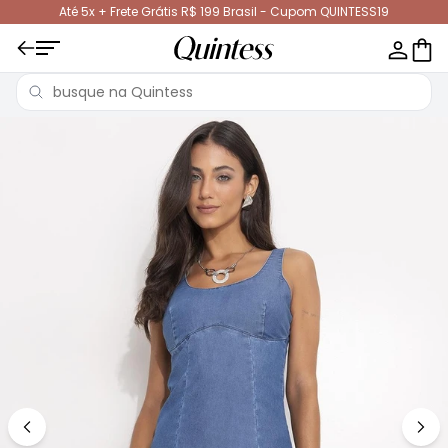
Até 5x + Frete Grátis R$ 199 Brasil - Cupom QUINTESS19