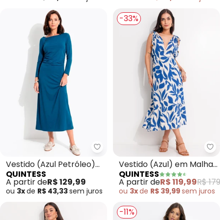
-33%
Quintess - Vestido (Azul Petról
Qu
Vestido (Azul Petróleo)
Vestido (Azul) em Malha
QUINTESS
QUINTESS
em Malha Viscolycra
de Viscose
A partir de
R$ 129,99
A partir de
R$ 119,99
R$ 179
ou
3x
de
R$ 43,33
sem
juros
ou
3x
de
R$ 39,99
sem
juros
-11%