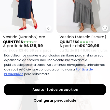
Quintess - Vestido (Marinho) 
Qu
Vestido (Marinho) em
Vestido (Mescla Escuro)
QUINTESS
QUINTESS
Moletom
em Malha de Viscose
A partir de
R$ 139,99
A partir de
R$ 139,99
ou
3x
de
R$ 46,66
sem
juros
ou
3x
de
R$ 46,66
sem
juros
Nós utilizamos cookies e tecnologias similares para melhorar sua
experiência de compra, incluindo conteúdo relevante e
-55%
publicidade personalizada. Ao continuar navegando, entendemos
que você está ciente e concorda com a nossa
Política de
Privacidade
para saber mais.
Aceitar todos os cookies
Configurar privacidade