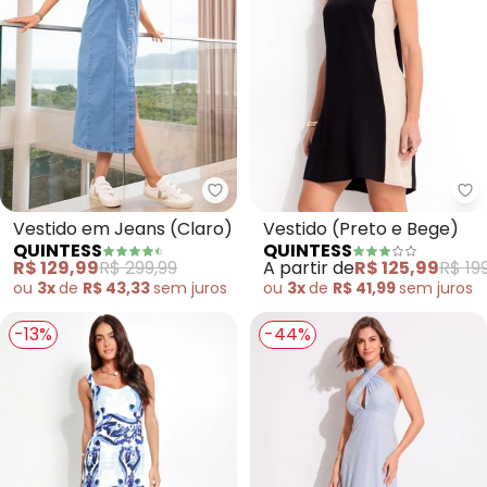
Quintess - Vestido em Jeans (C
Qu
Vestido em Jeans (Claro)
Vestido (Preto e Bege)
QUINTESS
QUINTESS
R$ 129,99
R$ 299,99
A partir de
R$ 125,99
R$ 19
ou
3x
de
R$ 43,33
sem
juros
ou
3x
de
R$ 41,99
sem
juros
-13%
-44%