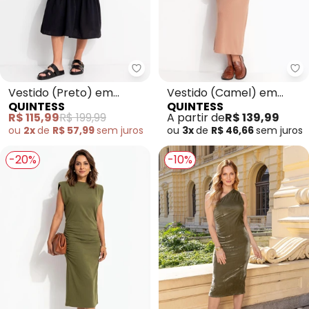
Quintess - Vestido (Preto) em 
Qu
Vestido (Preto) em
Vestido (Camel) em
QUINTESS
QUINTESS
Crepe Plano
Malha Texturizada
R$ 115,99
R$ 199,99
A partir de
R$ 139,99
ou
2x
de
R$ 57,99
sem
juros
ou
3x
de
R$ 46,66
sem
juros
-20%
-10%