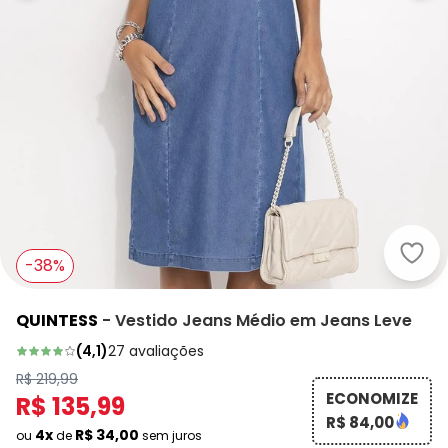
Quin
-38%
QUINTESS
-
Vestido Jeans Médio em Jeans Leve
(
4,1
)
27
avaliações
R$ 219,99
ECONOMIZE
R$ 135,99
R$ 84,00
4x
R$ 34,00
ou
de
sem juros