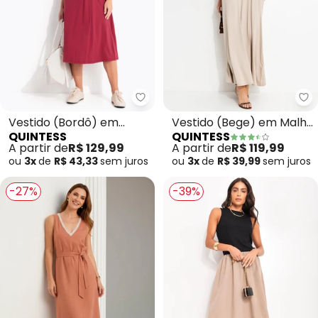
Quintess - Vestido (Bordô) em 
Qu
Vestido (Bordô) em
Vestido (Bege) em Malha
QUINTESS
QUINTESS
Malha de Algodão
de Viscose
A partir de
R$ 129,99
A partir de
R$ 119,99
ou
3x
de
R$ 43,33
sem
juros
ou
3x
de
R$ 39,99
sem
juros
-27%
-39%