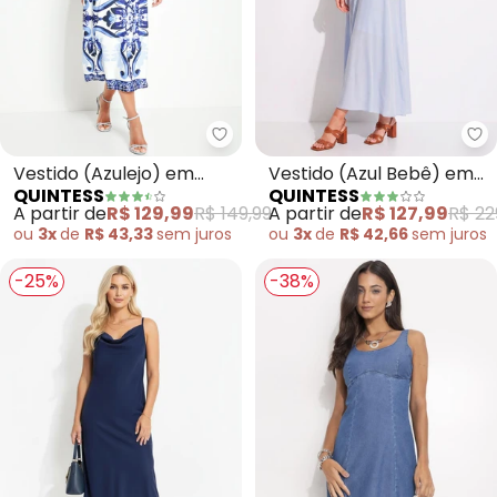
Quintess - Vestido (Azulejo) em
Qu
Vestido (Azulejo) em
Vestido (Azul Bebê) em
QUINTESS
QUINTESS
Malha Fria
Tecido Maquinetado
A partir de
R$ 129,99
R$ 149,99
A partir de
R$ 127,99
R$ 22
ou
3x
de
R$ 43,33
sem
juros
ou
3x
de
R$ 42,66
sem
juros
-25%
-38%