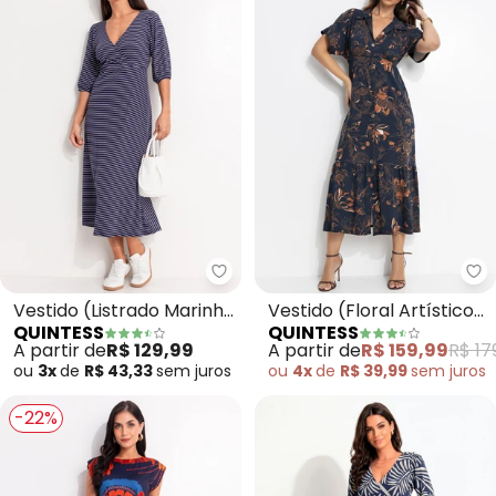
Quintess - Vestido (Listrado M
Qu
Vestido (Listrado Marinho
Vestido (Floral Artístico)
QUINTESS
QUINTESS
e Branco) em Canelado
em Malha de Viscose
A partir de
R$ 129,99
A partir de
R$ 159,99
R$ 17
ou
3x
de
R$ 43,33
sem
juros
ou
4x
de
R$ 39,99
sem
juros
-22%