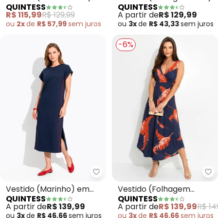
QUINTESS
QUINTESS
em Malha de Viscose
em Malha de Viscose
R$ 115,99
R$ 129,99
A partir de
R$ 129,99
ou
2x
de
R$ 57,99
sem
juros
ou
3x
de
R$ 43,33
sem
juros
-6%
Quintess - Vestido (Marinho) 
Qu
Vestido (Marinho) em
Vestido (Folhagem
QUINTESS
QUINTESS
Moletom
Marinho) em Malha de
A partir de
R$ 139,99
A partir de
R$ 139,99
R$ 14
Viscose
ou
3x
de
R$ 46,66
sem
juros
ou
3x
de
R$ 46,66
sem
juros