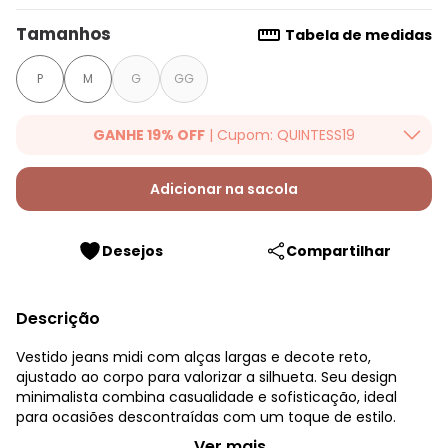
Tamanhos
Tabela de medidas
P
M
G
GG
GANHE 19% OFF
| Cupom: QUINTESS19
Ganhe 19% OFF Extra em qualquer valor, usando o cupom:
QUINTESS19. Válido para toda loja Quintess, até 07/08/2026.
Adicionar na sacola
Desejos
Compartilhar
Descrição
Vestido jeans midi com alças largas e decote reto,
ajustado ao corpo para valorizar a silhueta. Seu design
minimalista combina casualidade e sofisticação, ideal
para ocasiões descontraídas com um toque de estilo.
Quintess - Vestido Jeans Médio em Jeans Leve
...Ver mais