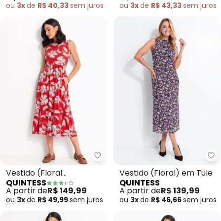
ou
3x
de
R$ 43,33
sem
juros
ou
3x
de
R$ 40,33
sem
juros
Quintess - Vestido (Floral Ver
Qu
Vestido (Floral
Vestido (Floral) em Tule
QUINTESS
QUINTESS
Vermelho) em Malha de
A partir de
R$ 149,99
A partir de
R$ 139,99
Viscose
ou
3x
de
R$ 49,99
sem
juros
ou
3x
de
R$ 46,66
sem
juros