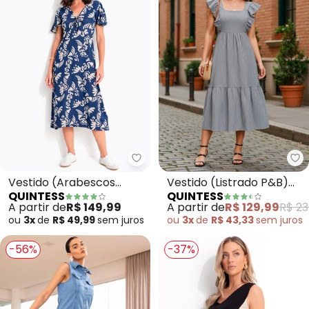
Quintess - Vestido (Arabescos 
Qu
Vestido (Arabescos
Vestido (Listrado P&B)
QUINTESS
QUINTESS
Marinho) em Malha de
em Tecido Plano de
A partir de
R$ 149,99
A partir de
R$ 129,99
R$ 23
Viscose
Poliéste
ou
3x
de
R$ 49,99
sem
juros
ou
3x
de
R$ 43,33
sem
juros
-56%
-37%