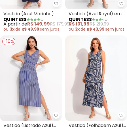
Quintess - Vestido (Azul Marinh
Qu
Vestido (Azul Marinho)
Vestido (Azul Royal) em
QUINTESS
QUINTESS
em Viscose Plano
Linho
A partir de
R$ 149,99
R$ 179,99
R$ 131,99
R$ 219,99
ou
3x
de
R$ 49,99
sem
juros
ou
3x
de
R$ 43,99
sem
juros
-10%
Quintess - Vestido (Listrado Az
Qu
Vestido (Listrado Azul)
Vestido (Folhagem Azul)