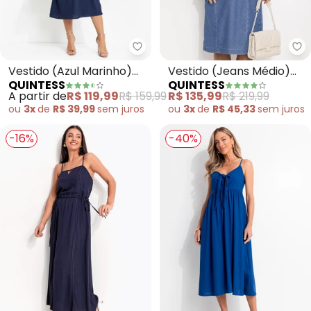
Quintess - Vestido (Azul Marin
Qu
Vestido (Azul Marinho)
Vestido (Jeans Médio)
QUINTESS
QUINTESS
em Crepe Plano
em Jeans Leve
A partir de
R$ 119,99
R$ 159,99
R$ 135,99
R$ 219,99
ou
3x
de
R$ 39,99
sem
juros
ou
3x
de
R$ 45,33
sem
juros
-16%
-40%