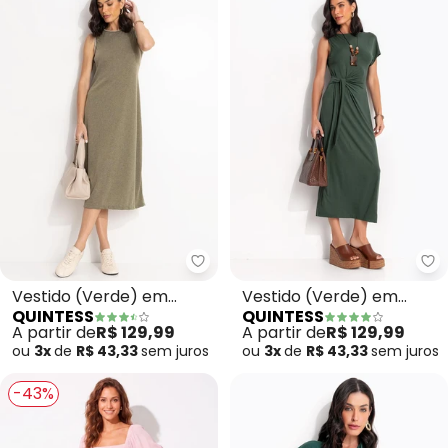
Quintess - Vestido (Verde) em
Qu
Vestido (Verde) em
Vestido (Verde) em
QUINTESS
QUINTESS
Malha Canelada
Malha de Viscose
A partir de
R$ 129,99
A partir de
R$ 129,99
ou
3x
de
R$ 43,33
sem
juros
ou
3x
de
R$ 43,33
sem
juros
-43%