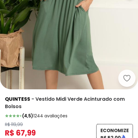
Quin
QUINTESS
-
Vestido Midi Verde Acinturado com
Bolsos
(
4,5
)
1244
avaliações
R$ 119,99
ECONOMIZE
R$ 67,99
R$ 52,00