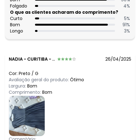
março/2026
R$ 89,99
Folgado
4
%
fevereiro/2026
O que as clientes acharam do comprimento?
Curto
5
%
Bom
91
%
Longo
3
%
NADIA
-
CURITIBA - PR
26/04/2025
Cor:
Preto
/
G
Avaliação geral do produto:
Ótimo
Largura:
Bom
Comprimento:
Bom
Comentário: