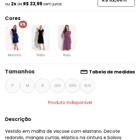
2x
R$ 33,99
ou
de
sem juros
Cores
8%
Marinho
Preto
Roxo
Tamanhos
Tabela de medidas
P
M
G
GG
XXG
XLG
Produto indisponível
Descrição
Vestido em malha de viscose com elastano. Decote
redondo, mangas curtas, elástico na cintura e bolsos.