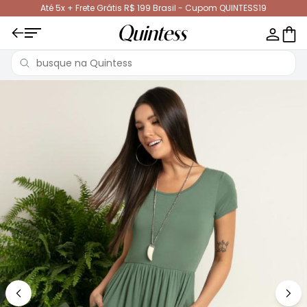
Até 5x + Frete Grátis R$ 199 Brasil - Cupom QUINTESS19