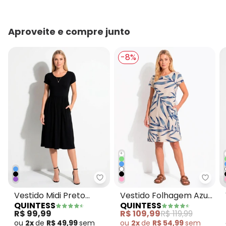
Aproveite e compre junto
-8%
+
Quintess - Vestido Midi Preto A
Quint
Vestido Midi Preto
Vestido Folhagem Azul
QUINTESS
QUINTESS
Acinturado com Bolsos
com Bolsos e Mangas
R$ 99,99
R$ 109,99
R$ 119,99
Curtas
ou
2x
de
R$ 49,99
sem
ou
2x
de
R$ 54,99
sem