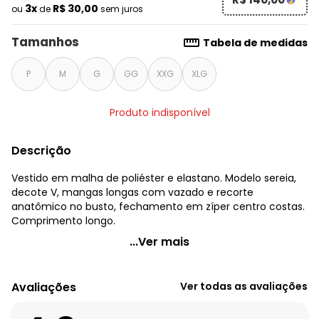
3x
R$ 30,00
ou
de
sem juros
Tamanhos
Tabela de medidas
P
M
G
GG
XXG
XLG
Produto indisponível
Descrição
Vestido em malha de poliéster e elastano. Modelo sereia,
decote V, mangas longas com vazado e recorte
anatômico no busto, fechamento em zíper centro costas.
Comprimento longo.
Quintess - Vestido Preto com Fendas nas Mangas
...Ver mais
Código do produto: 3602863
Modelagem: Justo
Avaliações
Ver todas as avaliações
Modelo: Sereia
Comprimento da manga: Longa