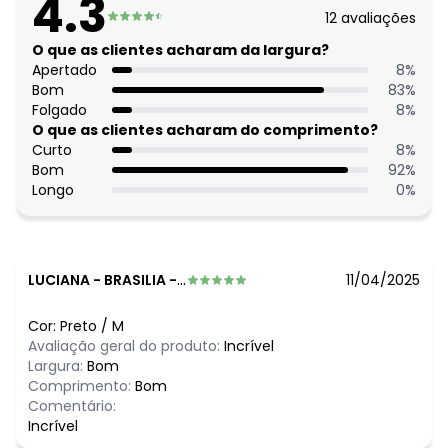
4.3
Comprimento: Longo
12
avaliações
Decote frente: V
Fechamento: Zíper
O que as clientes acharam da largura?
Tecido: Malha crepe
Apertado
8
%
Composição: Conforme imagem etiqueta
Bom
83
%
Folgado
8
%
Histórico de preços
O que as clientes acharam do comprimento?
Curto
8
%
O preço apresentado abaixo é o menor oferecido em
Bom
92
%
algum dia do mês, para o menor tamanho disponível.
Longo
0
%
N/D*
agosto/2026
N/D*
julho/2026
N/D*
junho/2026
N/D*
maio/2026
R$ 99,99
abril/2026
LUCIANA
-
BRASILIA - DF
11/04/2025
R$ 139,99
março/2026
N/D*
fevereiro/2026
Cor:
Preto
/
M
Avaliação geral do produto:
Incrível
Largura:
Bom
Comprimento:
Bom
Comentário:
Incrível