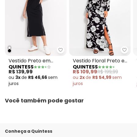
Quintess - Vestido Preto em M
Quint
Vestido Preto em
Vestido Floral Preto e
QUINTESS
QUINTESS
Moletom
Branco em Malha Fria
R$ 139,99
R$ 109,99
R$ 199,99
ou
3x
de
R$ 46,66
sem
ou
2x
de
R$ 54,99
sem
juros
juros
Você também pode gostar
Conheça a Quintess