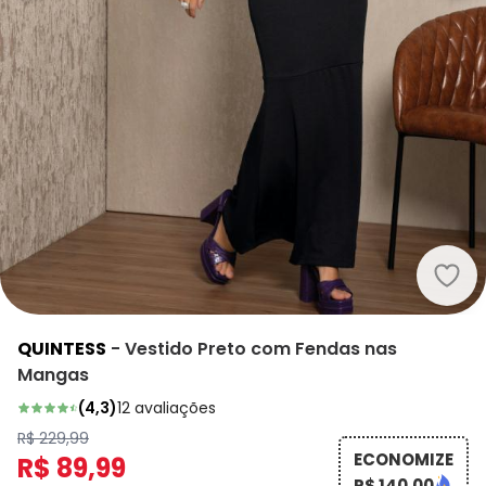
Quin
QUINTESS
-
Vestido Preto com Fendas nas
Mangas
(
4,3
)
12
avaliações
R$ 229,99
ECONOMIZE
R$ 89,99
R$ 140,00