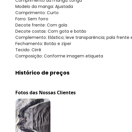
Comprimento da manga: Longa
Modelo da manga: Ajustada
Comprimento: Curto
Forro: Sem forro
Decote frente: Com gola
Decote costas: Com gota e botão
Complemento: Elástico; leve transparência; pala frente
Fechamento: Botão e zíper
Tecido: Cirrê
Composição: Conforme imagem etiqueta
Histórico de preços
O preço apresentado abaixo é o menor oferecido em al
agosto/2026
Fotos das Nossas Clientes
julho/2026
junho/2026
maio/2026
abril/2026
março/2026