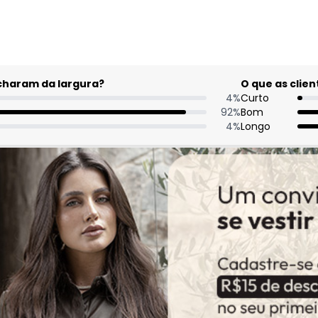
acharam da largura?
O que as cli
4
%
Curto
92
%
Bom
4
%
Longo