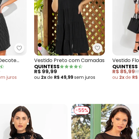
o em Malha de Viscose
Quintess - Vestido Poá com Decote Transpassa
Quintess - Vest
Decote
Vestido Preto com Camadas
Vestido Flo
QUINTESS
QUINTESS
Branco em
9
R$ 99,99
R$ 85,99
R
em
juros
ou
2x
de
R$ 49,99
sem
juros
ou
2x
de
R$
-55%