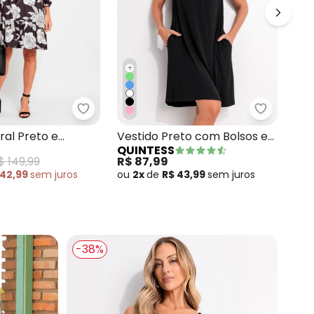
+
do
ido Preto com Camadas
Quintess - Vestido Floral Preto e Branco 
Quintess 
ral Preto e
Vestido Preto com Bolsos e
Ves
QUINTESS
QU
 Malha Fria
Mangas Curtas
$ 149,99
R$ 87,99
R$ 
 42,99
sem
juros
ou
2x
de
R$ 43,99
sem
juros
ou
-38%