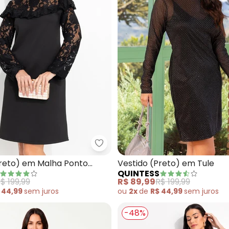
tido (Preto) em Malha Plissada
Quintess - Vestido (Preto) em 
Preto) em Malha Ponto
Vestido (Preto) em Tule
QUINTESS
ado
$ 199,99
R$ 89,99
R$ 199,99
 44,99
sem
juros
ou
2x
de
R$ 44,99
sem
juros
-48%