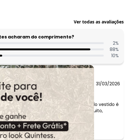
R$ 102,99
Ver todas as avaliações
entes acharam do comprimento?
2
%
88
%
10
%
31/03/2026
Comentário:
tecido macio e molda seu corpo, o corte do vestido é
pra quem tem quadril largo, mas gostei muito,
recomendo a compra