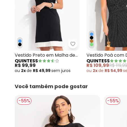
Quintess - Vestido Pret
Vestido Preto em Malha de
Vestido Poá com 
QUINTESS
QUINTESS
Viscose
Transpassado
R$ 99,99
R$ 109,99
R$ 119,9
ou
2x
de
R$ 49,99
sem
juros
ou
2x
de
R$ 54,99
s
Você também pode gostar
-55%
-55%