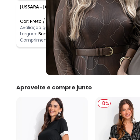
JUSSARA
-
JOAO PESSOA - PB
Cor:
Preto
/
P
Comentário
Avaliação geral do produto:
Ótimo
lindo vestid
Largura:
Bom
Comprimento:
Bom
Aproveite e compre junto
-8%