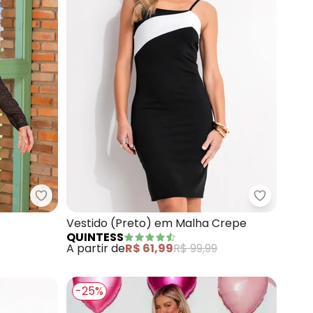
Malha Ponto Roma Sarjado
Quintess - Vestido (Preto) em Tule
Quintess 
Vestido (Preto) em Malha Crepe
QUINTESS
A partir de
R$ 61,99
R$ 99,99
-25%