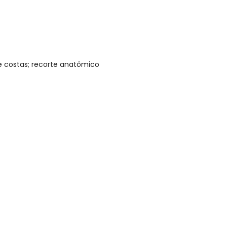
 e costas; recorte anatômico
gum dia do mês, para o menor tamanho disponível.