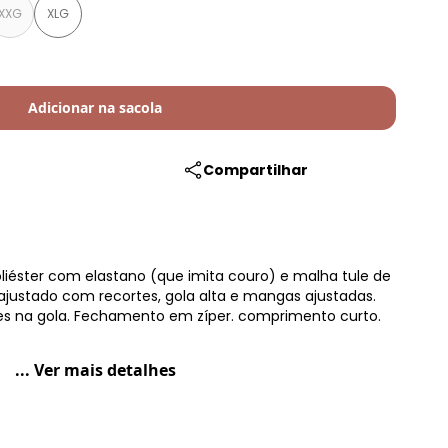
XXG
XLG
Adicionar na sacola
Compartilhar
liéster com elastano (que imita couro) e malha tule de
ajustado com recortes, gola alta e mangas ajustadas.
s na gola. Fechamento em zíper. comprimento curto.
... Ver mais detalhes