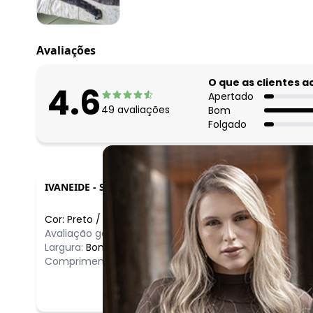
fevereiro/2026
Avaliações
O que as clientes 
4.6
Apertado
49
avaliações
Bom
Folgado
IVANEIDE
-
SAO PAULO - SP
Cor:
Preto
/
GG
Avaliação geral do produto:
Bom
Largura:
Bom
Comprimento:
Bom