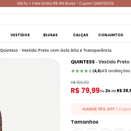
Até 5x + Frete Grátis R$ 199 Brasil - Cupom QUINTESS19
VESTIDOS
BLUSAS
CALÇAS
CONJUNTOS
Quintess - Vestido Preto com Gola Alta e Transparência
QUINTESS
-
Vestido Preto
(
4,6
)
49
avaliações
R$ 159,99
R$ 79,99
2x
R$ 39,
ou
de
GANHE 19% OFF
| Cupo
Ganhe 19% OFF Extra em qualqu
Tamanhos
cupom: QUINTESS19. Válido para
até 07/08/2026.