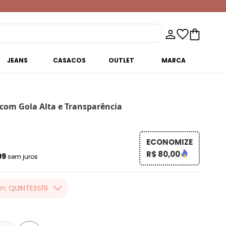
JEANS
CASACOS
OUTLET
MARCA
 com Gola Alta e Transparência
ECONOMIZE
R$ 80,00
99
sem juros
m: QUINTESS19
er valor, usando o
 toda loja Quintess,