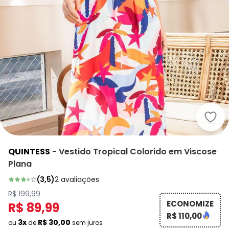
Quin
QUINTESS
-
Vestido Tropical Colorido em Viscose
Plana
(
3,5
)
2
avaliações
R$ 199,99
ECONOMIZE
R$ 89,99
R$ 110,00
3x
R$ 30,00
ou
de
sem juros