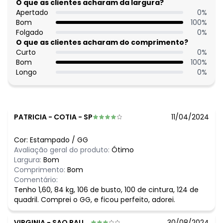
Material: Viscose Plana
O que as clientes acharam da largura?
Estação: Ano Inteiro
Apertado
0
%
Situação de Uso: Casual
Bom
100
%
Composição Material: 100% Viscose
Folgado
0
%
O que as clientes acharam do comprimento?
Histórico de preços
Curto
0
%
Bom
100
%
O preço apresentado abaixo é o menor oferecido em
Longo
0
%
algum dia do mês, para o menor tamanho disponível.
N/D*
agosto/2026
N/D*
julho/2026
N/D*
junho/2026
N/D*
maio/2026
PATRICIA
-
COTIA - SP
11/04/2024
N/D*
abril/2026
N/D*
março/2026
Cor:
Estampado
/
GG
N/D*
fevereiro/2026
Avaliação geral do produto:
Ótimo
Largura:
Bom
Comprimento:
Bom
Comentário:
Tenho 1,60, 84 kg, 106 de busto, 100 de cintura, 124 de
quadril. Comprei o GG, e ficou perfeito, adorei.
VIRGINIA
-
SAO PAULO - SP
30/08/2024