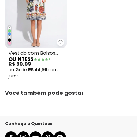
+
Quintess - Vestido com Bolsos F
Vestido com Bolsos
QUINTESS
Floral Étnico
R$ 89,99
ou
2x
de
R$ 44,99
sem
juros
Você também pode gostar
Conheça a Quintess