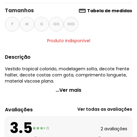
Tamanhos
Tabela de medidas
P
M
G
GG
XXG
Produto indisponível
Descrição
Vestido tropical colorido, modelagem solta, decote frente
halter, decote costas com gota, comprimento longuete,
material viscose plana.
Quintess - Vestido Tropical Colorido em Viscose Plana
...Ver mais
Código do produto: 3685196
Modelagem: Solta
Avaliações
Ver todas as avaliações
Decote frente: Halter
Decote costas: Com gota
3.5
Complemento: Detalhe para amarrar;
2
avaliações
Comprimento: Longuete