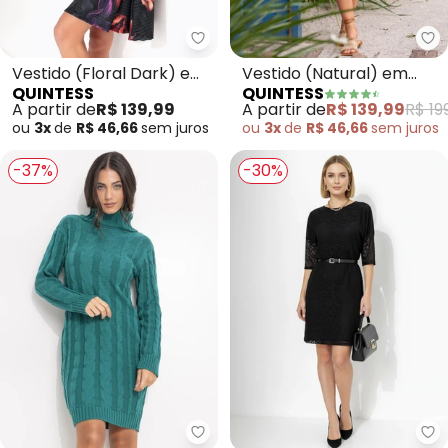
Quintess - Vestido (Floral Dark
Qu
Vestido (Floral Dark) em
Vestido (Natural) em
QUINTESS
QUINTESS
Malha Texturizada
Linho
A partir de
R$ 139,99
A partir de
R$ 139,99
R$ 19
ou
3x
de
R$ 46,66
sem
juros
ou
3x
de
R$ 46,66
sem
juros
-37%
-30%
Quintess - Vestido (Verde) em 
Qu