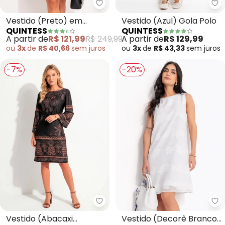
Quintess - Vestido (Preto) em C
Qu
Vestido (Preto) em
Vestido (Azul) Gola Polo
QUINTESS
QUINTESS
Chiffon
A partir de
R$ 121,99
R$ 249,99
A partir de
R$ 129,99
ou
3x
de
R$ 40,66
sem
juros
ou
3x
de
R$ 43,33
sem
juros
-7%
-20%
Quintess - Vestido (Abacaxi Tro
Qu
Vestido (Abacaxi
Vestido (Decorê Branco)