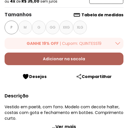
4x
R$ 35,00
ou
de
sem juros
Tamanhos
Tabela de medidas
P
M
G
GG
XXG
XLG
GANHE 19% OFF
| Cupom: QUINTESS19
Ganhe 19% OFF Extra em qualquer valor, usando o cupom:
QUINTESS19. Válido para toda loja Quintess, até 07/08/2026.
Adicionar na sacola
Desejos
Compartilhar
Descrição
Vestido em paetê, com forro. Modelo com decote halter,
costas com gota e fechamento em botões. Comprimento
curto.
Quintess - Vestido Vermelho em Paetê
...Ver mais