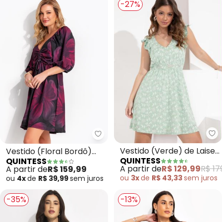
-27%
Qu
Quintess - Vestido (Floral Bord
Vestido (Verde) de Laise
Vestido (Floral Bordô)
QUINTESS
QUINTESS
Cintura Marcada
em Malha Texturizada
A partir de
R$ 129,99
R$ 17
A partir de
R$ 159,99
ou
3x
de
R$ 43,33
sem
juros
ou
4x
de
R$ 39,99
sem
juros
-35%
-13%