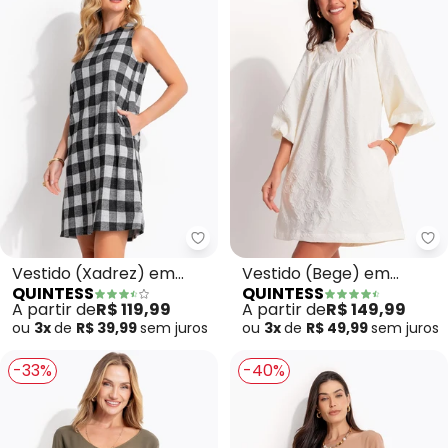
Quintess - Vestido (Xadrez) em
Qu
Vestido (Xadrez) em
Vestido (Bege) em
QUINTESS
QUINTESS
Malha Flanela
Jacquard de Poliéster
A partir de
R$ 119,99
A partir de
R$ 149,99
ou
3x
de
R$ 39,99
sem
juros
ou
3x
de
R$ 49,99
sem
juros
-33%
-40%