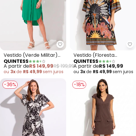
Quintess - Vestido (Verde Milit
Qu
Vestido (Verde Militar)
Vestido (Floresta
QUINTESS
QUINTESS
em Viscose Plana
Colorida) em Malha Fria
A partir de
R$ 149,99
R$ 199,99
A partir de
R$ 149,99
ou
3x
de
R$ 49,99
sem
juros
ou
3x
de
R$ 49,99
sem
juros
-36%
-18%