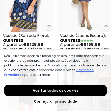
Quintess - Vestido (Barrado Flo
Qu
Vestido (Barrado Floral
Vestido (Jeans Escuro)
QUINTESS
QUINTESS
Azul) em Malha Fria
Tubinho com Abertura
A partir de
R$ 129,99
A partir de
R$ 159,99
Costas
ou
3x
de
R$ 43,33
sem
juros
ou
4x
de
R$ 39,99
sem
juros
Nós utilizamos cookies e tecnologias similares para melhorar sua
-70%
experiência de compra, incluindo conteúdo relevante e
publicidade personalizada. Ao continuar navegando, entendemos
que você está ciente e concorda com a nossa
Política de
Privacidade
para saber mais.
Aceitar todos os cookies
Configurar privacidade