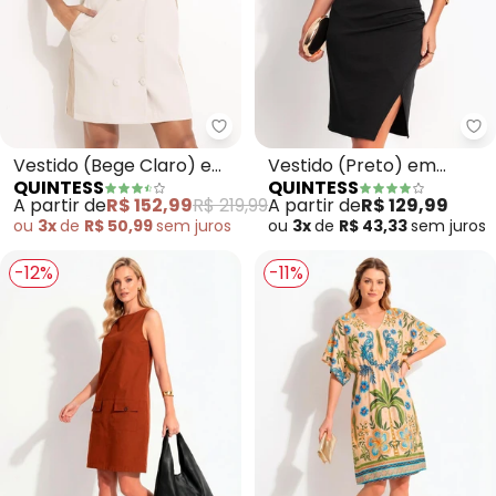
Quintess - Vestido (Bege Claro)
Qu
Vestido (Bege Claro) em
Vestido (Preto) em
QUINTESS
QUINTESS
Alfaiataria
Malha Texturizada
A partir de
R$ 152,99
R$ 219,99
A partir de
R$ 129,99
ou
3x
de
R$ 50,99
sem
juros
ou
3x
de
R$ 43,33
sem
juros
-12%
-11%