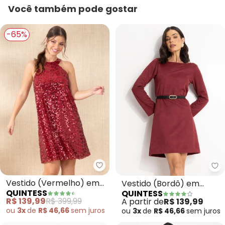
Você também pode gostar
-65%
Quintess - Vestido (Vermelho)
Qu
Vestido (Vermelho) em
Vestido (Bordô) em
QUINTESS
QUINTESS
Paetê
Malha Suede Encorpada
R$ 139,99
R$ 399,99
A partir de
R$ 139,99
ou
3x
de
R$ 46,66
sem
juros
ou
3x
de
R$ 46,66
sem
juros