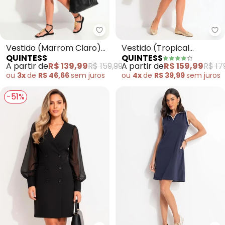
Quintess - Vestido (Marrom Cl
Qu
Vestido (Marrom Claro)
Vestido (Tropical
QUINTESS
QUINTESS
em Nylon Suede
Bordado) em Malha Fria
A partir de
R$ 139,99
R$ 159,99
A partir de
R$ 159,99
R$ 17
ou
3x
de
R$ 46,66
sem
juros
ou
4x
de
R$ 39,99
sem
juros
-51%