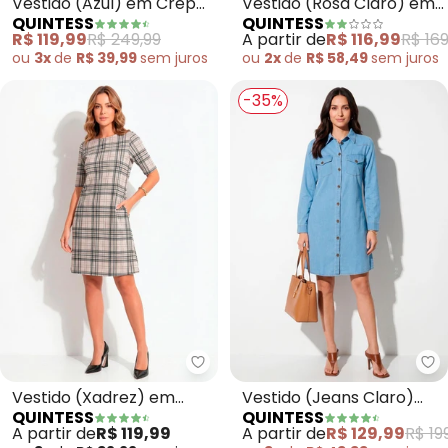
Vestido (Azul) em Crepe
Vestido (Rosa Claro) em
QUINTESS
QUINTESS
Plano
Crepe Plano Acetinado
R$ 119,99
R$ 249,99
A partir de
R$ 116,99
R$ 169
ou
3x
de
R$ 39,99
sem
juros
ou
2x
de
R$ 58,49
sem
juros
-35%
Quintess - Vestido (Xadrez) e
Qu
Vestido (Xadrez) em
Vestido (Jeans Claro)
QUINTESS
QUINTESS
Ribana Canelada
com Bolsos
A partir de
R$ 119,99
A partir de
R$ 129,99
R$ 19