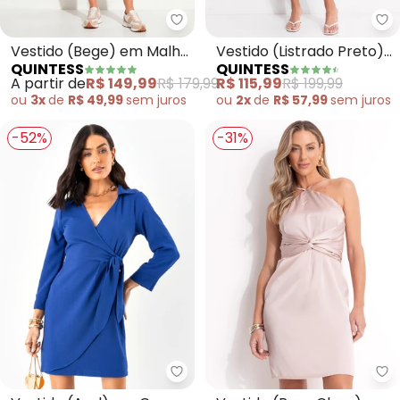
Quintess - Vestido (Bege) em Ma
Qu
Vestido (Bege) em Malha
Vestido (Listrado Preto)
QUINTESS
QUINTESS
Twill
em Poliéster com
A partir de
R$ 149,99
R$ 179,99
R$ 115,99
R$ 199,99
Elastano
ou
3x
de
R$ 49,99
sem
juros
ou
2x
de
R$ 57,99
sem
juros
-52%
-31%
Quintess - Vestido (Azul) em C
Qu