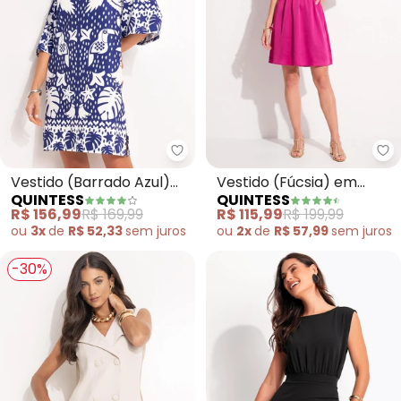
Quintess - Vestido (Barrado Azu
Qu
Vestido (Barrado Azul)
Vestido (Fúcsia) em
QUINTESS
QUINTESS
em Malha Fria
Crepe Plano Acetinado
R$ 156,99
R$ 169,99
R$ 115,99
R$ 199,99
ou
3x
de
R$ 52,33
sem
juros
ou
2x
de
R$ 57,99
sem
juros
-30%