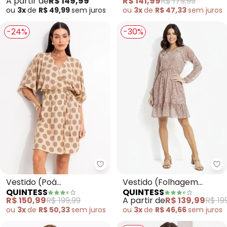
A partir de
R$ 149,99
R$ 141,99
R$ 179,99
Malha Fria
ou
3x
de
R$ 49,99
sem
juros
ou
3x
de
R$ 47,33
sem
juros
-24%
-30%
Quintess - Vestido (Poá Geomét
Qu
Vestido (Poá
Vestido (Folhagem
QUINTESS
QUINTESS
Geométrico) em Viscose
Marrom) em Tule
R$ 150,99
R$ 199,99
A partir de
R$ 139,99
R$ 19
Plana
ou
3x
de
R$ 50,33
sem
juros
ou
3x
de
R$ 46,66
sem
juros