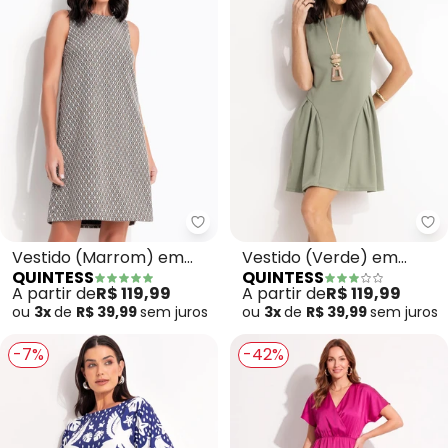
Quintess - Vestido (Marrom) e
Qu
Vestido (Marrom) em
Vestido (Verde) em
QUINTESS
QUINTESS
Malha Jacquard
Malha Crepe
A partir de
R$ 119,99
A partir de
R$ 119,99
ou
3x
de
R$ 39,99
sem
juros
ou
3x
de
R$ 39,99
sem
juros
-7%
-42%