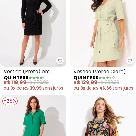
Quintess - Vestido (Preto) em 
Qu
Vestido (Preto) em
Vestido (Verde Claro)
QUINTESS
QUINTESS
Bengaline com Bolsos
em Alfaiataria
R$ 119,99
R$ 279,99
R$ 139,99
R$ 239,99
ou
3x
de
R$ 39,99
sem
juros
ou
3x
de
R$ 46,66
sem
juros
-25%