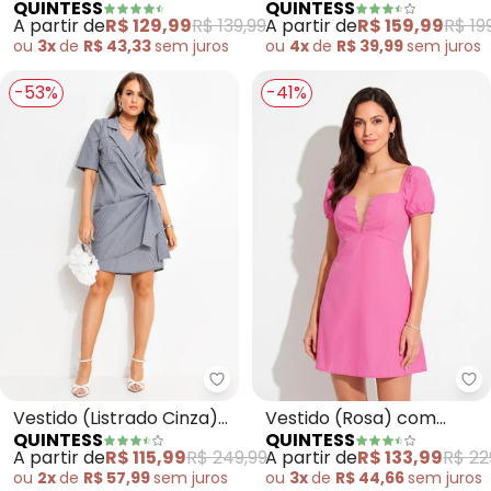
QUINTESS
QUINTESS
Tropical) em Malha Fria
em Crepe Plano
A partir de
R$ 129,99
R$ 139,99
A partir de
R$ 159,99
R$ 19
ou
3x
de
R$ 43,33
sem
juros
ou
4x
de
R$ 39,99
sem
juros
-53%
-41%
Quintess - Vestido (Listrado Cin
Qu
Vestido (Listrado Cinza)
Vestido (Rosa) com
QUINTESS
QUINTESS
em Plano de Alfaiataria
Mangas Bufantes em
A partir de
R$ 115,99
R$ 249,99
A partir de
R$ 133,99
R$ 22
Tricoline
ou
2x
de
R$ 57,99
sem
juros
ou
3x
de
R$ 44,66
sem
juros