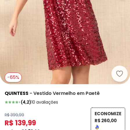
Quin
-65%
QUINTESS
-
Vestido Vermelho em Paetê
(
4,2
)
10
avaliações
ECONOMIZE
R$ 399,99
R$ 260,00
R$ 139,99