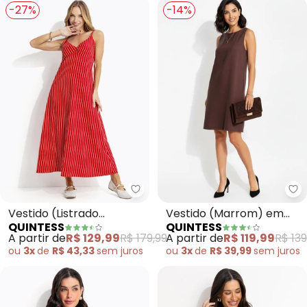
-27%
-14%
Quintess - Vestido (Listrado Ve
Qu
Vestido (Listrado
Vestido (Marrom) em
QUINTESS
QUINTESS
Vermelho) em Tecido de
Viscose Plana Sarjada
A partir de
R$ 129,99
R$ 179,99
A partir de
R$ 119,99
R$ 139
Poliéster
ou
3x
de
R$ 43,33
sem
juros
ou
3x
de
R$ 39,99
sem
juros