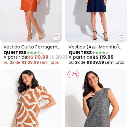
Quintess - Vestido Curto Ferr
Qu
Vestido Curto Ferrugem
Vestido (Azul Marinho)
QUINTESS
QUINTESS
em Suede e Pu com
em Malha de Viscose
A partir de
R$ 119,99
R$ 219,99
A partir de
R$ 119,99
Modelagem Soltinha
ou
3x
de
R$ 39,99
sem
juros
ou
3x
de
R$ 39,99
sem
juros
-7%