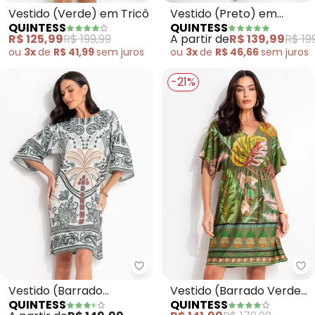
Vestido (Verde) em Tricô
Vestido (Preto) em
QUINTESS
QUINTESS
Renda
R$ 125,99
R$ 199,99
A partir de
R$ 139,99
R$ 19
ou
3x
de
R$ 41,99
sem
juros
ou
3x
de
R$ 46,66
sem
juros
-21%
Quintess - Vestido (Barrado Tr
Qu
Vestido (Barrado
Vestido (Barrado Verde)
QUINTESS
QUINTESS
Tropical Verde) em
em Malha Fria