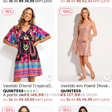
ou
3x
de
R$ 39,99
sem
juros
ou
3x
de
R$ 43,33
sem
juros
-18%
-56%
Quintess - Vestido (Floral Tropi
Qu
Vestido (Floral Tropical)
Vestido em Paetê (Rosê)
QUINTESS
QUINTESS
em Malha Fria
com Babado na Barra
A partir de
R$ 145,99
R$ 179,99
R$ 137,99
R$ 319,99
ou
3x
de
R$ 48,66
sem
juros
ou
3x
de
R$ 45,99
sem
juros
-50%
-18%