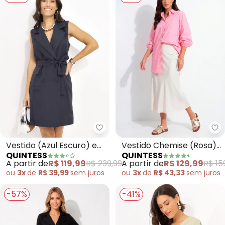
Quintess - Vestido (Azul Escuro)
Qu
Vestido (Azul Escuro) em
Vestido Chemise (Rosa)
QUINTESS
QUINTESS
Alfaiataria
em Tricoline
A partir de
R$ 119,99
R$ 239,99
A partir de
R$ 129,99
R$ 15
ou
3x
de
R$ 39,99
sem
juros
ou
3x
de
R$ 43,33
sem
juros
-57%
-41%