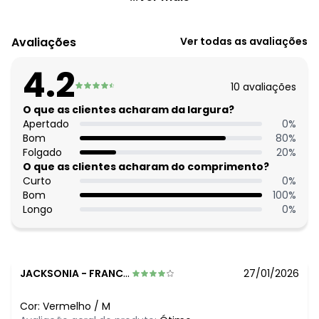
Código do produto: 3598894
Modelagem: Solto
Avaliações
Ver todas as avaliações
Comprimento: Curto
Decote frente: Halter
4.2
Decote costas: Com gota e botão
10
avaliações
Tecido: Paetê
Composição: Conforme imagem etiqueta
O que as clientes acharam da largura?
Apertado
0
%
Histórico de preços
Bom
80
%
Folgado
20
%
O preço apresentado abaixo é o menor oferecido em
O que as clientes acharam do comprimento?
algum dia do mês, para o menor tamanho disponível.
Curto
0
%
N/D*
agosto/2026
Bom
100
%
R$ 119,99
julho/2026
Longo
0
%
N/D*
junho/2026
N/D*
maio/2026
N/D*
abril/2026
R$ 119,99
março/2026
N/D*
fevereiro/2026
JACKSONIA
-
FRANCISCO MORATO - SP
27/01/2026
Cor:
Vermelho
/
M