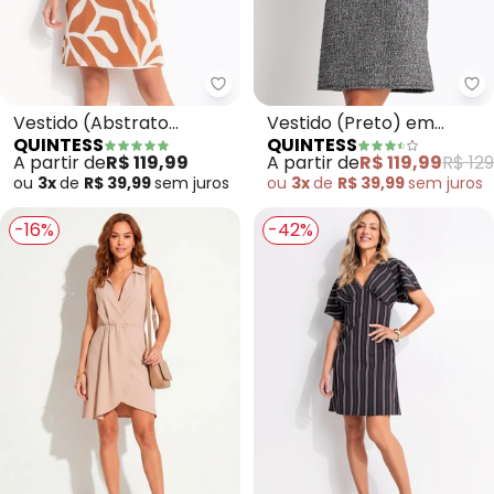
Quintess - Vestido (Abstrato 
Qu
Vestido (Abstrato
Vestido (Preto) em
QUINTESS
QUINTESS
Caramelo) em Malha de
Malha Tweed
A partir de
R$ 119,99
A partir de
R$ 119,99
R$ 129
Viscose
ou
3x
de
R$ 39,99
sem
juros
ou
3x
de
R$ 39,99
sem
juros
-16%
-42%