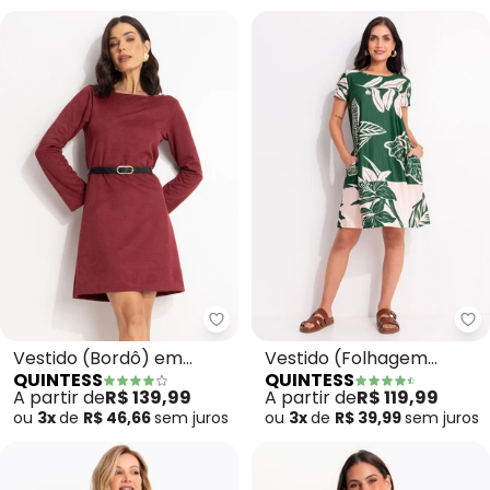
Quintess - Vestido (Bordô) em
Qu
Vestido (Bordô) em
Vestido (Folhagem
QUINTESS
QUINTESS
Malha Suede Encorpada
Verde) em Malha
A partir de
R$ 139,99
A partir de
R$ 119,99
Texturizada
ou
3x
de
R$ 46,66
sem
juros
ou
3x
de
R$ 39,99
sem
juros