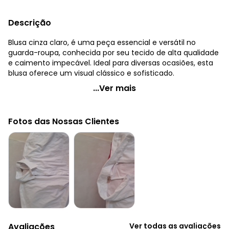
Descrição
Blusa cinza claro, é uma peça essencial e versátil no
guarda-roupa, conhecida por seu tecido de alta qualidade
e caimento impecável. Ideal para diversas ocasiões, esta
blusa oferece um visual clássico e sofisticado.
Quintess - Blusa Cinza Claro em Tricoline
...Ver mais
Código do produto: 3736461
Comprimento da manga: Curta
Fotos das Nossas Clientes
Modelo da manga: Ampla
Decote frente: Com gola
Tecido: Tricoline 123g 100% algodão tela
Histórico de preços
O preço apresentado abaixo é o menor oferecido em
algum dia do mês, para o menor tamanho disponível.
N/D*
agosto/2026
N/D*
julho/2026
R$ 79,99
junho/2026
Avaliações
Ver todas as avaliações