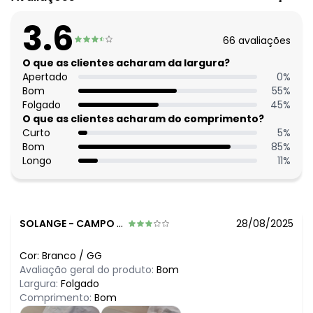
R$ 89,99
maio/2026
R$ 79,99
abril/2026
3.6
R$ 99,99
março/2026
66
avaliações
N/D*
fevereiro/2026
O que as clientes acharam da largura?
Apertado
0
%
Bom
55
%
Folgado
45
%
O que as clientes acharam do comprimento?
Curto
5
%
Bom
85
%
Longo
11
%
SOLANGE
-
CAMPO GRANDE - MS
28/08/2025
Cor:
Branco
/
GG
Avaliação geral do produto:
Bom
Largura:
Folgado
Comprimento:
Bom