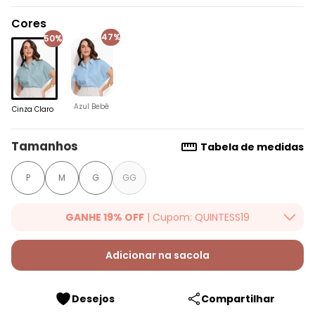
Cores
47%
50%
Azul Bebê
Cinza Claro
Tamanhos
Tabela de medidas
P
M
G
GG
GANHE 19% OFF
| Cupom: QUINTESS19
Ganhe 19% OFF Extra em qualquer valor, usando o cupom:
QUINTESS19. Válido para toda loja Quintess, até 07/08/2026.
Adicionar na sacola
Desejos
Compartilhar