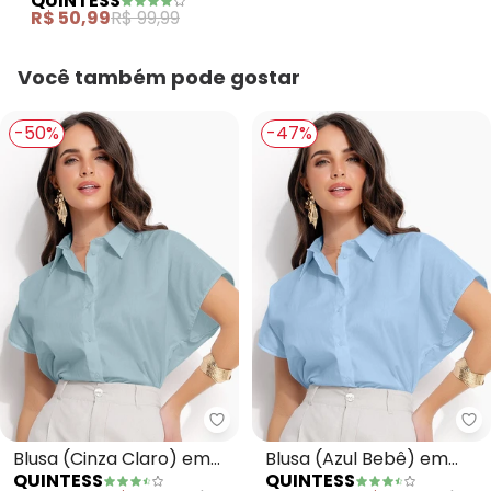
QUINTESS
de Algodão
R$ 50,99
R$ 99,99
Você também pode gostar
-50%
-47%
Quintess - Blusa (Cinza Claro) e
Qu
Blusa (Cinza Claro) em
Blusa (Azul Bebê) em
QUINTESS
QUINTESS
Tricoline
Tricoline