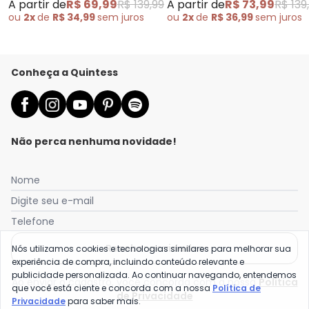
A partir de
R$ 69,99
R$ 139,99
A partir de
R$ 73,99
R$ 139
ou
2x
de
R$ 34,99
sem
juros
ou
2x
de
R$ 36,99
sem
juros
Conheça a Quintess
Não perca nenhuma novidade!
Nome
Digite seu e-mail
Telefone
Receber novidades
Nós utilizamos cookies e tecnologias similares para melhorar sua
experiência de compra, incluindo conteúdo relevante e
publicidade personalizada. Ao continuar navegando, entendemos
Ao enviar o cadastro, você concorda com a nossa
Política
que você está ciente e concorda com a nossa
Política de
de Privacidade
Privacidade
para saber mais.