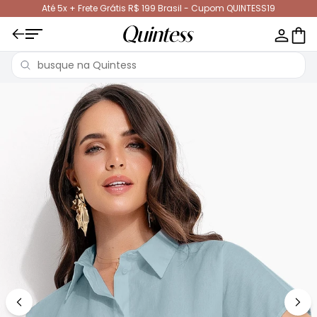
Até 5x + Frete Grátis R$ 199 Brasil - Cupom QUINTESS19