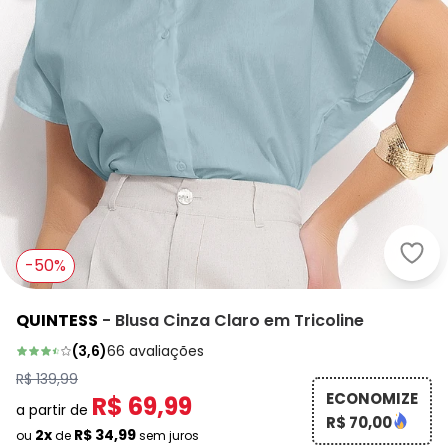
Quin
-50%
QUINTESS
-
Blusa Cinza Claro em Tricoline
(
3,6
)
66
avaliações
R$ 139,99
ECONOMIZE
R$ 69,99
a partir de
R$ 70,00
2x
R$ 34,99
ou
de
sem juros