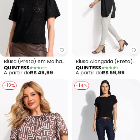
Quintess - Blusa (Preta) em Mal
Qu
Blusa (Preta) em Malha
Blusa Alongada (Preta)
QUINTESS
QUINTESS
Laise
com Barra
A partir de
R$ 49,99
A partir de
R$ 59,99
Arrendondada
-12%
-14%