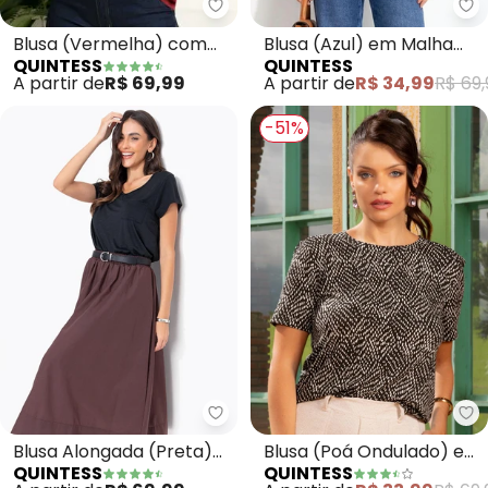
Quintess - Blusa (Vermelha) co
Qu
Blusa (Vermelha) com
Blusa (Azul) em Malha
QUINTESS
QUINTESS
Decote V e Bolso Frontal
Fria
A partir de
R$ 69,99
A partir de
R$ 34,99
R$ 69,
-51%
Quintess - Blusa Alongada (Pr
Qu
Blusa Alongada (Preta)
Blusa (Poá Ondulado) em
QUINTESS
QUINTESS
com Decote V
Malha de Viscose