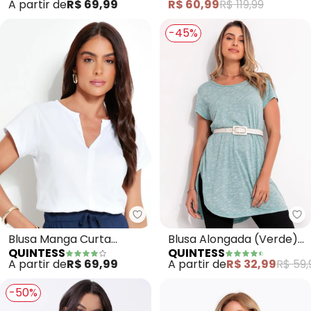
A partir de
R$ 69,99
R$ 60,99
R$ 119,99
-45%
Quintess - Blusa Manga Curta (
Qu
Blusa Manga Curta
Blusa Alongada (Verde)
QUINTESS
QUINTESS
(Branca)
com Barra
A partir de
R$ 69,99
A partir de
R$ 32,99
R$ 59,
Arrendondada
-50%