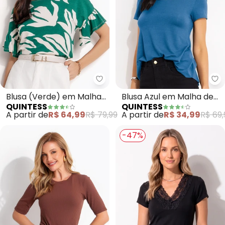
Quintess - Blusa (Verde) em Ma
Qu
Blusa (Verde) em Malha
Blusa Azul em Malha de
QUINTESS
QUINTESS
de Viscose
Viscose
A partir de
R$ 64,99
R$ 79,99
A partir de
R$ 34,99
R$ 69,
-47%