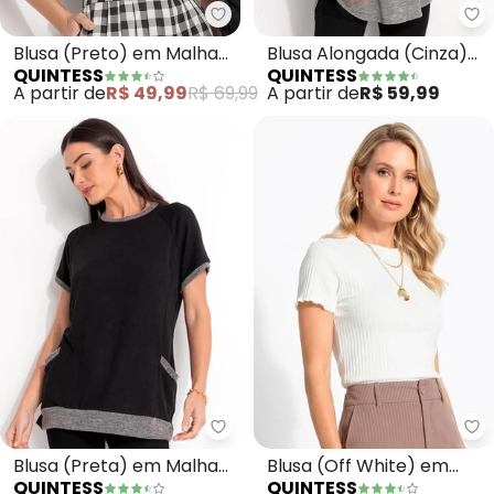
Quintess - Blusa (Preto) em Ma
Qu
Blusa (Preto) em Malha
Blusa Alongada (Cinza)
QUINTESS
QUINTESS
de Viscose
com Barra
A partir de
R$ 49,99
R$ 69,99
A partir de
R$ 59,99
Arrendondada
Quintess - Blusa (Preta) em Mal
Qu
Blusa (Preta) em Malha
Blusa (Off White) em
QUINTESS
QUINTESS
Tricô
Malha Canelada