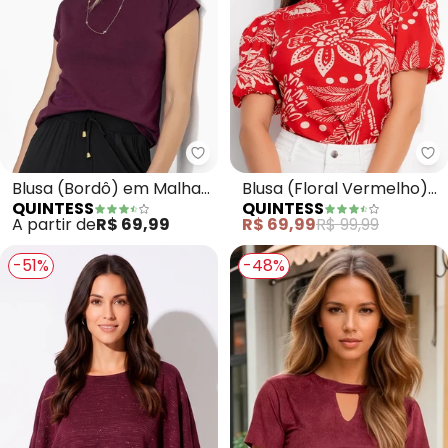
Quintess - Blusa (Bordô) em Ma
Qu
Blusa (Bordô) em Malha
Blusa (Floral Vermelho)
QUINTESS
QUINTESS
de Viscose
em Malha de Viscose
A partir de
R$ 69,99
R$ 69,99
R$ 99,99
-51%
-48%