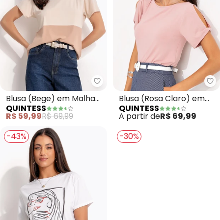
Quintess - Blusa (Bege) em Mal
Qu
Blusa (Bege) em Malha
Blusa (Rosa Claro) em
QUINTESS
QUINTESS
de Viscose
Malha de Viscose
R$ 59,99
R$ 69,99
A partir de
R$ 69,99
-43%
-30%