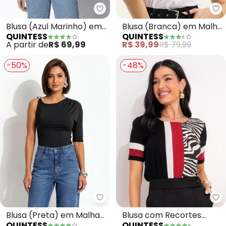
Quintess - Blusa (Azul Marinho
Qu
Blusa (Azul Marinho) em
Blusa (Branca) em Malha
QUINTESS
QUINTESS
Malha de Algodão
de Algodão
A partir de
R$ 69,99
R$ 39,99
R$ 79,99
-50%
-48%
Quintess - Blusa (Preta) em Mal
Qu
Blusa (Preta) em Malha
Blusa com Recortes
QUINTESS
QUINTESS