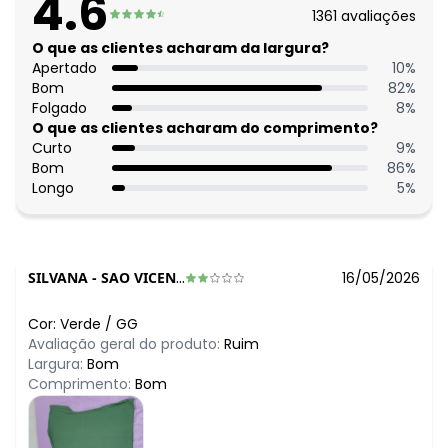
4.6
1361
avaliações
O que as clientes acharam da largura?
Apertado
10
%
Bom
82
%
Folgado
8
%
O que as clientes acharam do comprimento?
Curto
9
%
Bom
86
%
Longo
5
%
SILVANA
-
SAO VICENTE - SP
16/05/2026
Cor:
Verde
/
GG
Avaliação geral do produto:
Ruim
Largura:
Bom
Comprimento:
Bom