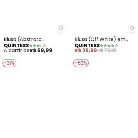
Quintess - Blusa (Abstrato Car
Qu
Blusa (Abstrato
Blusa (Off White) em
QUINTESS
QUINTESS
Caramelo) em Malha de
Malha de Algodão
A partir de
R$ 69,99
R$ 39,99
R$ 79,99
Viscose
Penteado
-31%
-53%