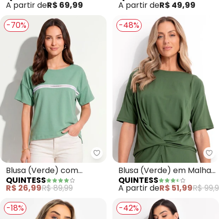
A partir de
R$ 69,99
A partir de
R$ 49,99
-70%
-48%
Quintess - Blusa (Verde) com 
Qu
Blusa (Verde) com
Blusa (Verde) em Malha
QUINTESS
QUINTESS
Passamanaria
de Viscose
R$ 26,99
R$ 89,99
A partir de
R$ 51,99
R$ 99,
-18%
-42%