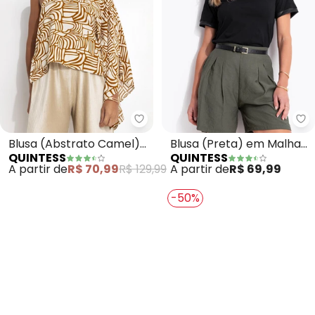
Quintess - Blusa (Abstrato Cam
Qu
Blusa (Abstrato Camel)
Blusa (Preta) em Malha
QUINTESS
QUINTESS
em Viscose Plana
de Algodão
A partir de
R$ 70,99
R$ 129,99
A partir de
R$ 69,99
-50%