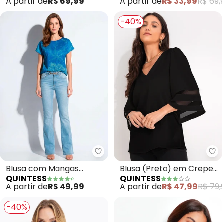
A partir de
R$ 69,99
A partir de
R$ 33,99
R$ 69,
-40%
Quintess - Blusa com Mangas C
Qu
Blusa com Mangas
Blusa (Preta) em Crepe
QUINTESS
QUINTESS
Curtas (Oceano Azul)
Plano
A partir de
R$ 49,99
A partir de
R$ 47,99
R$ 79,
-40%