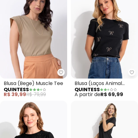
Quintess - Blusa (Bege) Muscle
Qu
Blusa (Bege) Muscle Tee
Blusa (Laços Animal
QUINTESS
QUINTESS
Print) em Malha de
R$ 39,99
R$ 79,99
A partir de
R$ 69,99
Algodão