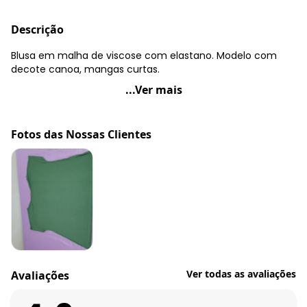
Descrição
Blusa em malha de viscose com elastano. Modelo com
decote canoa, mangas curtas.
Quintess - Blusa com Mangas Curtas Bordô
...Ver mais
Código do produto: 3368306
Modelagem: Solto
Fotos das Nossas Clientes
Comprimento da manga: Curta
Decote frente: Canoa
Tecido: Malha
Composição: Conforme imagem etiqueta
Ver todas as avaliações
Avaliações