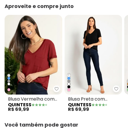
Aproveite e compre junto
+
+
Quintess - Blusa Vermelha com 
Quint
Blusa Vermelha com
Blusa Preta com
QUINTESS
QUINTESS
Decote V e Bolso
Decote V e Bolso
R$ 69,99
R$ 69,99
Frontal
Frontal
Você também pode gostar