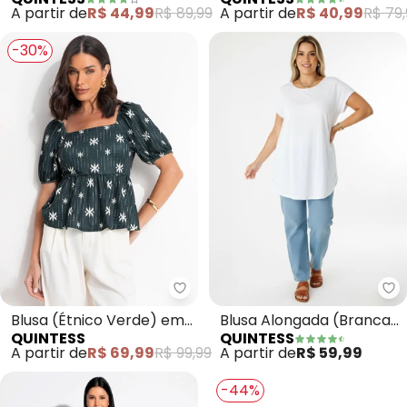
Fria
(Preto Zebra) Mangas
A partir de
R$ 44,99
R$ 89,99
A partir de
R$ 40,99
R$ 79,
Curtas
-30%
Quintess - Blusa (Étnico Verde
Qu
Blusa (Étnico Verde) em
Blusa Alongada (Branca)
QUINTESS
QUINTESS
Malha Texturizada
com Barra Arredondada
A partir de
R$ 69,99
R$ 99,99
A partir de
R$ 59,99
-44%