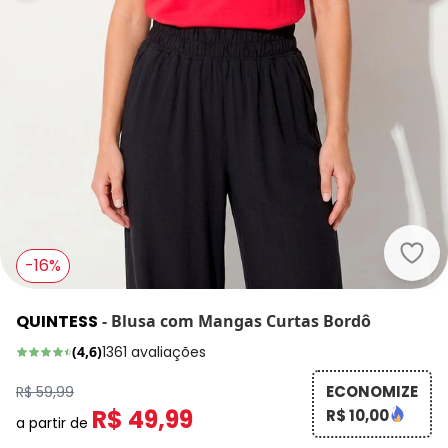
Quin
-16%
QUINTESS
-
Blusa com Mangas Curtas Bordô
(
4,6
)
1361
avaliações
ECONOMIZE
R$ 59,99
R$ 49,99
R$ 10,00
a partir de