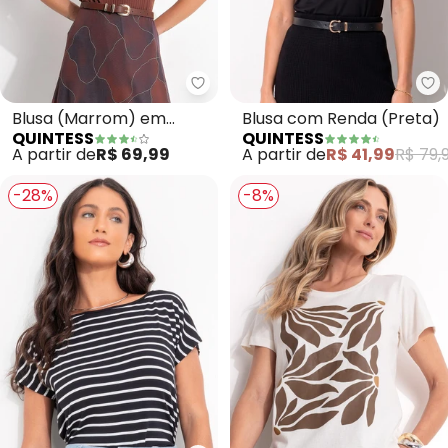
Quintess - Blusa (Marrom) em 
Qu
Blusa (Marrom) em
Blusa com Renda (Preta)
QUINTESS
QUINTESS
Malha Canelada
A partir de
R$ 69,99
A partir de
R$ 41,99
R$ 79,
-28%
-8%