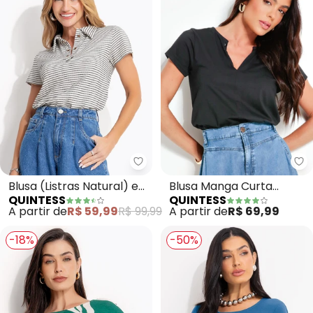
Quintess - Blusa (Listras Natura
Qu
Blusa (Listras Natural) em
Blusa Manga Curta
QUINTESS
QUINTESS
Malha
(Preta)
A partir de
R$ 59,99
R$ 99,99
A partir de
R$ 69,99
-18%
-50%