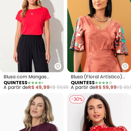
Quintess - Blusa com Mangas C
Qu
Blusa com Mangas
Blusa (Floral Artístico)
QUINTESS
QUINTESS
Curtas (Bordô)
em Malha Fria
A partir de
R$ 49,99
R$ 59,99
A partir de
R$ 59,99
R$ 99,
-30%