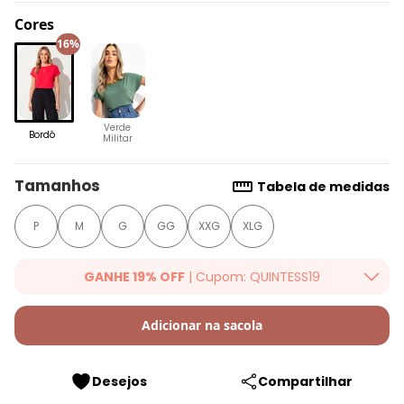
Cores
16%
Verde
Bordô
Militar
Tamanhos
Tabela de medidas
P
M
G
GG
XXG
XLG
GANHE 19% OFF
| Cupom: QUINTESS19
Ganhe 19% OFF Extra em qualquer valor, usando o cupom:
QUINTESS19. Válido para toda loja Quintess, até 07/08/2026.
Adicionar na sacola
Desejos
Compartilhar