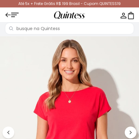
Até 5x + Frete Grátis R$ 199 Brasil - Cupom QUINTESS19