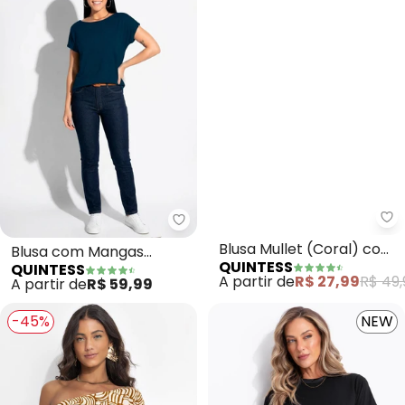
Qu
Quintess - Blusa com Mangas C
Blusa Mullet (Coral) com
Blusa com Mangas
QUINTESS
QUINTESS
Fendas
Curtas (Marinho)
A partir de
R$ 27,99
R$ 49,
A partir de
R$ 59,99
-45%
NEW