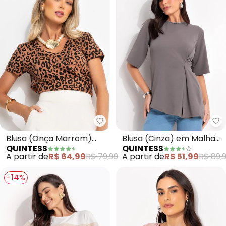
Quintess - Blusa (Onça Marrom
Qu
Blusa (Onça Marrom)
Blusa (Cinza) em Malha
QUINTESS
QUINTESS
com Decote V e Bolso
Crepe
A partir de
R$ 64,99
R$ 79,99
A partir de
R$ 51,99
R$ 89,
-14%