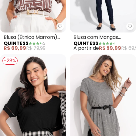
Qu
Quintess - Blusa (Étnico Marro
Blusa com Mangas
Blusa (Étnico Marrom)
QUINTESS
QUINTESS
Curtas (Preta)
em Malha Fria
A partir de
R$ 59,99
R$ 69,
R$ 69,99
R$ 79,99
-28%