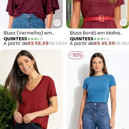
Quintess - Blusa (Vermelha) e
Qu
Blusa (Vermelha) em
Blusa Bordô em Malha
QUINTESS
QUINTESS
Malha com Lurex
Suede com Recorte no
A partir de
R$ 58,69
R$ 119,99
A partir de
R$ 45,99
R$ 89,
Decote
-50%