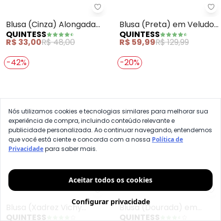
Quintess - Blusa (Cinza) Along
Qu
Blusa (Cinza) Alongada
Blusa (Preta) em Veludo
QUINTESS
QUINTESS
com Manga Tulipa
Cotelê
R$ 33,00
R$ 48,00
R$ 59,99
R$ 129,99
-42%
-20%
Nós utilizamos cookies e tecnologias similares para melhorar sua
experiência de compra, incluindo conteúdo relevante e
publicidade personalizada. Ao continuar navegando, entendemos
que você está ciente e concorda com a nossa
Política de
Privacidade
para saber mais.
Aceitar todos os cookies
Quintess - Blusa (Xadrez Vichy
Qu
Configurar privacidade
Blusa (Xadrez Vichy
Blusa (Dourada) em