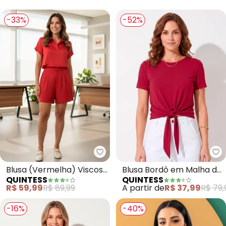
-33%
-52%
Quintess - Blusa (Vermelha) Vi
Qu
Blusa (Vermelha) Viscose
Blusa Bordô em Malha de
QUINTESS
QUINTESS
Plana
Viscose com Nó Frontal e
R$ 59,99
R$ 89,99
A partir de
R$ 37,99
R$ 79,
Manga Curta
-16%
-40%