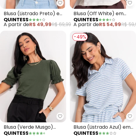
Quintess - Blusa (Listrado Pret
Qu
Blusa (Listrado Preto) em
Blusa (Off White) em
QUINTESS
QUINTESS
Meia Malha Listrada
Malha de Algodão
A partir de
R$ 49,99
R$ 69,99
A partir de
R$ 54,99
R$ 59,
-49%
Quintess - Blusa (Verde Musgo)
Qu
Blusa (Verde Musgo)
Blusa (Listrado Azul) em
QUINTESS
QUINTESS
com Elástico nas Mangas
Moletinho Eco Listrado