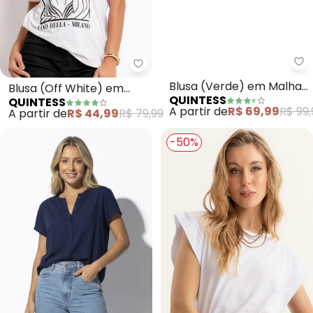
Quintess - Blusa (Off White) e
Qu
Blusa (Off White) em
Blusa (Verde) em Malha
QUINTESS
QUINTESS
Malha de Algodão
Tricô Texturizada
A partir de
R$ 44,99
R$ 79,99
A partir de
R$ 69,99
R$ 99,
Penteado
-50%