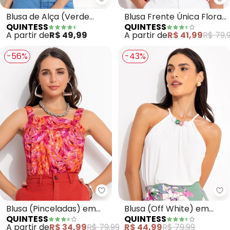
Quintess - Blusa de Alça (Verde 
Qu
Blusa de Alça (Verde
Blusa Frente Única Floral
QUINTESS
QUINTESS
Militar)
em Malha Texturizada
A partir de
R$ 49,99
A partir de
R$ 41,99
R$ 79,
com Amarração
-56%
-43%
Quintess - Blusa (Pinceladas) e
Qu
Blusa (Pinceladas) em
Blusa (Off White) em
QUINTESS
QUINTESS
Malha Fria
Malha de Viscose
A partir de
R$ 34,99
R$ 79,99
R$ 44,99
R$ 79,99