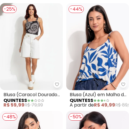
-25%
-44%
Quintess - Blusa (Caracol Dour
Qu
Blusa (Caracol Dourado)
Blusa (Azul) em Malha de
QUINTESS
QUINTESS
em Malha Fria
Viscose
R$ 59,99
R$ 79,99
A partir de
R$ 49,99
R$ 89,
-48%
-50%