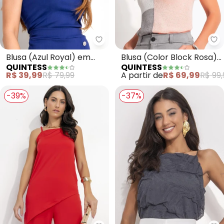
Quintess - Blusa (Azul Royal) e
Qu
Blusa (Azul Royal) em
Blusa (Color Block Rosa)
QUINTESS
QUINTESS
Bengaline
em Tricot
R$ 39,99
R$ 79,99
A partir de
R$ 69,99
R$ 99,
-39%
-37%