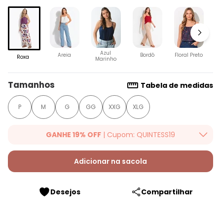
F
Azul
Areia
Bordô
Floral Preto
Roxa
Marinho
Tamanhos
Tabela de medidas
P
M
G
GG
XXG
XLG
GANHE 19% OFF
| Cupom: QUINTESS19
Ganhe 19% OFF Extra em qualquer valor, usando o cupom:
QUINTESS19. Válido para toda loja Quintess, até 07/08/2026.
Adicionar na sacola
Desejos
Compartilhar