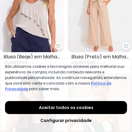
Quintess - Blusa (Bege) em Mal
Qu
Blusa (Bege) em Malha
Blusa (Preto) em Malha
QUINTESS
QUINTESS
Texturizada
Crepe
Nós utilizamos cookies e tecnologias similares para melhorar sua
R$ 30,99
R$ 79,99
A partir de
R$ 34,99
R$ 59,
experiência de compra, incluindo conteúdo relevante e
publicidade personalizada. Ao continuar navegando, entendemos
-50%
-52%
que você está ciente e concorda com a nossa
Política de
Privacidade
para saber mais.
Aceitar todos os cookies
Configurar privacidade