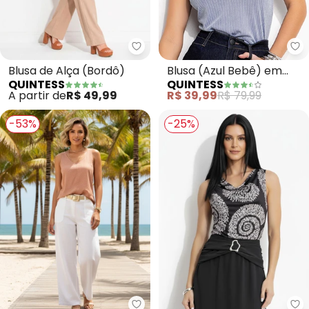
Quintess - Blusa de Alça (Bordô
Qu
Blusa de Alça (Bordô)
Blusa (Azul Bebê) em
QUINTESS
QUINTESS
Malha Plissada
A partir de
R$ 49,99
R$ 39,99
R$ 79,99
-53%
-25%