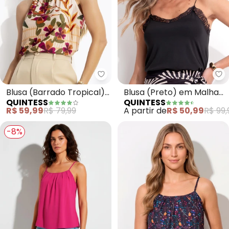
Quintess - Blusa (Barrado Tropi
Qu
Blusa (Barrado Tropical)
Blusa (Preto) em Malha
QUINTESS
QUINTESS
em Malha Fria
Fria
R$ 59,99
R$ 79,99
A partir de
R$ 50,99
R$ 99,
-8%