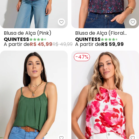
Quintess - Blusa de Alça (Pink)
Qu
Blusa de Alça (Pink)
Blusa de Alça (Floral
QUINTESS
QUINTESS
Preto)
A partir de
R$ 45,99
R$ 49,99
A partir de
R$ 59,99
-47%