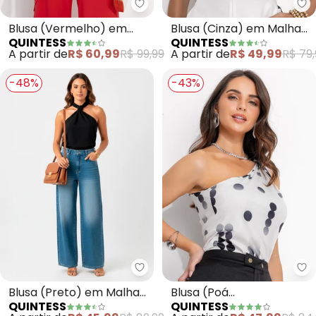
Quintess - Blusa (Vermelho) em
Qu
Blusa (Vermelho) em
Blusa (Cinza) em Malha
QUINTESS
QUINTESS
Malha Fria
Jacquard
A partir de
R$ 60,99
R$ 99,99
A partir de
R$ 49,99
R$ 79,
-48%
-43%
Quintess - Blusa (Preto) em Ma
Qu
Blusa (Preto) em Malha
Blusa (Poá
QUINTESS
QUINTESS
Crepe
Desconstruído) em