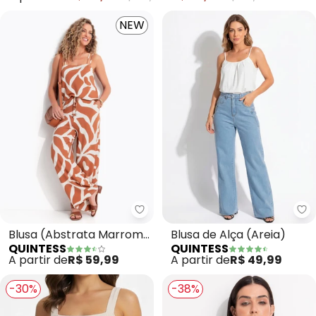
NEW
Quintess - Blusa (Abstrata Ma
Qu
Blusa (Abstrata Marrom)
Blusa de Alça (Areia)
QUINTESS
QUINTESS
em Malha de Viscose
A partir de
R$ 59,99
A partir de
R$ 49,99
-30%
-38%