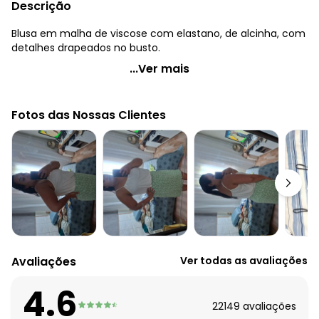
Descrição
Blusa em malha de viscose com elastano, de alcinha, com
detalhes drapeados no busto.
Quintess - Blusa de Alça Roxa
...Ver mais
Código do produto: 3308167
Modelagem: Solto
Fotos das Nossas Clientes
Decote frente: Reto
Complemento: Alça; pregas
Tecido: Malha
Composição: 96% viscose 4% elastano
Avaliações
Ver todas as avaliações
4.6
22149
avaliações