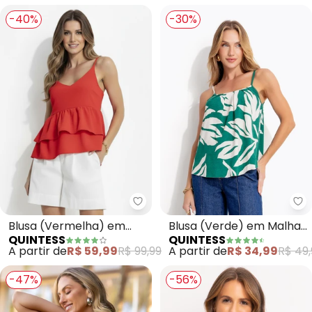
-40%
-30%
Quintess - Blusa (Vermelha) e
Qu
Blusa (Vermelha) em
Blusa (Verde) em Malha
QUINTESS
QUINTESS
Crepe Plano
de Viscose
A partir de
R$ 59,99
R$ 99,99
A partir de
R$ 34,99
R$ 49,
-47%
-56%