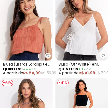
Quintess - Blusa (Listras Laran
Qu
Blusa (Listras Laranja) em
Blusa (Off White) em
QUINTESS
QUINTESS
Malha de Viscose
Malha Texturizada
A partir de
R$ 54,99
R$ 59,99
A partir de
R$ 41,99
R$ 79,
-61%
-41%