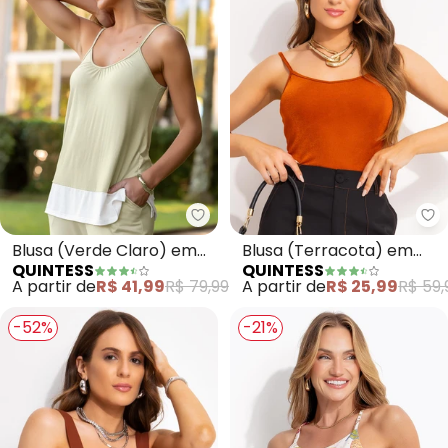
Quintess - Blusa (Verde Claro)
Qu
Blusa (Verde Claro) em
Blusa (Terracota) em
QUINTESS
QUINTESS
Malha de Viscose
Malha
A partir de
R$ 41,99
R$ 79,99
A partir de
R$ 25,99
R$ 59,
-52%
-21%