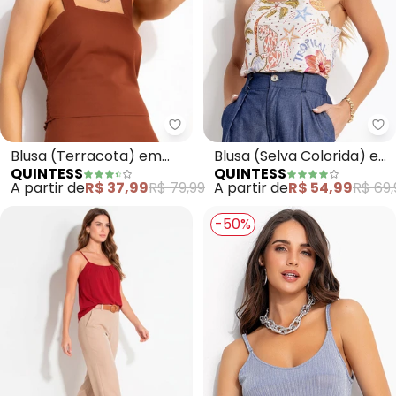
Quintess - Blusa (Terracota) em
Qu
Blusa (Terracota) em
Blusa (Selva Colorida) em
QUINTESS
QUINTESS
Sarja
Malha Texturizada
A partir de
R$ 37,99
R$ 79,99
A partir de
R$ 54,99
R$ 69,
-50%