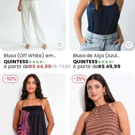
Quintess - Blusa (Off White) e
Qu
Blusa (Off White) em
Blusa de Alça (Azul
QUINTESS
QUINTESS
Viscose com Elastano
Marinho)
A partir de
R$ 44,99
R$ 79,99
A partir de
R$ 49,99
-50%
-25%