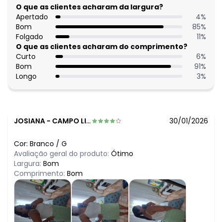
O que as clientes acharam da largura?
Apertado
4
%
Bom
85
%
Folgado
11
%
O que as clientes acharam do comprimento?
Curto
6
%
Bom
91
%
Longo
3
%
JOSIANA
-
CAMPO LIMPO PAULISTA - SP
30/01/2026
Cor:
Branco
/
G
Avaliação geral do produto:
Ótimo
Largura:
Bom
Comprimento:
Bom