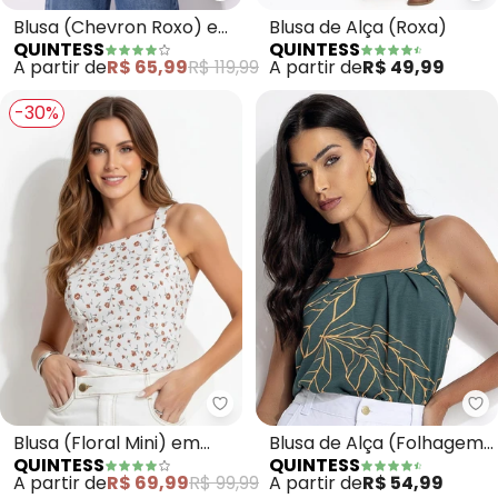
Blusa (Chevron Roxo) em
Blusa de Alça (Roxa)
QUINTESS
QUINTESS
Crepe Plano
A partir de
R$ 65,99
R$ 119,99
A partir de
R$ 49,99
-30%
Quintess - Blusa (Floral Mini) 
Qu
Blusa (Floral Mini) em
Blusa de Alça (Folhagem
QUINTESS
QUINTESS
Malha Crepe
Verde)
A partir de
R$ 69,99
R$ 99,99
A partir de
R$ 54,99