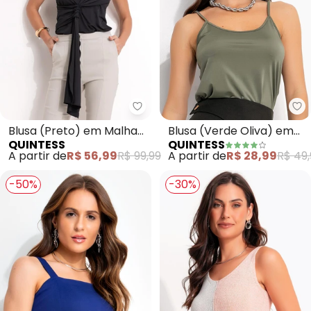
Quintess - Blusa (Preto) em Mal
Qu
Blusa (Preto) em Malha
Blusa (Verde Oliva) em
QUINTESS
QUINTESS
Fria
Malha Fria
A partir de
R$ 56,99
R$ 99,99
A partir de
R$ 28,99
R$ 49,
-50%
-30%