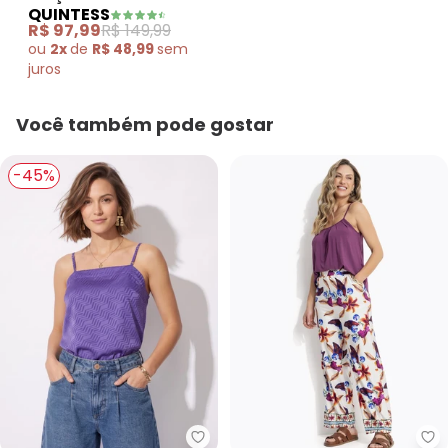
QUINTESS
em Malha Fria
R$ 97,99
R$ 149,99
ou
2x
de
R$ 48,99
sem
juros
Você também pode gostar
-45%
Quintess - Blusa (Chevron Rox
Qu