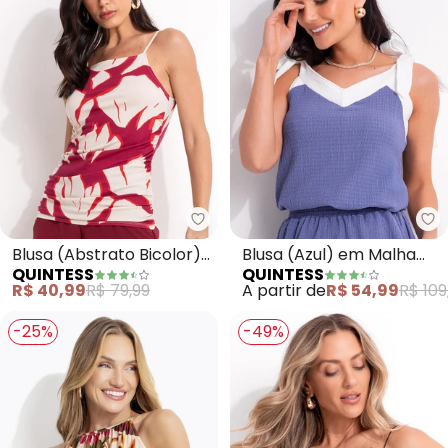
Quintess - Blusa (Abstrato Bico
Qu
Blusa (Abstrato Bicolor)
Blusa (Azul) em Malha
QUINTESS
QUINTESS
em Malha de Viscose
Texturizada
R$ 40,99
R$ 79,99
A partir de
R$ 54,99
R$ 109
-25%
-49%