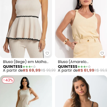
Quintess - Blusa (Bege) em Ma
Qu
Blusa (Bege) em Malha
Blusa (Amarelo
QUINTESS
QUINTESS
Anarruga
Manteiga) em Malha
A partir de
R$ 69,99
R$ 99,99
A partir de
R$ 61,99
R$ 99,
Suede
-43%