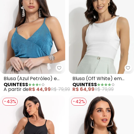
Quintess - Blusa (Azul Petróleo
Qu
Blusa (Azul Petróleo) em
Blusa (Off White) em
QUINTESS
QUINTESS
Malha Flow
Malha Crepe
A partir de
R$ 44,99
R$ 79,99
R$ 64,99
R$ 79,99
-43%
-42%