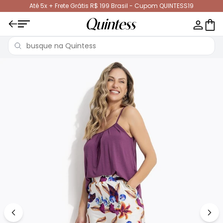
Até 5x + Frete Grátis R$ 199 Brasil - Cupom QUINTESS19