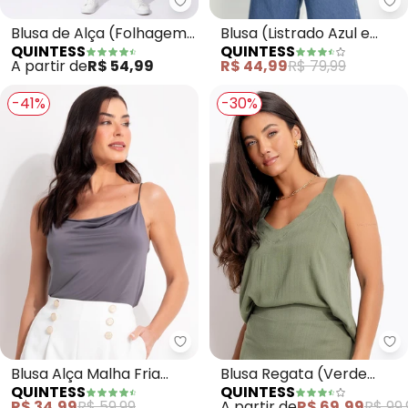
Quintess - Blusa de Alça (Folha
Qu
Blusa de Alça (Folhagem
Blusa (Listrado Azul e
QUINTESS
QUINTESS
Azul)
Branco) em Canelado
A partir de
R$ 54,99
R$ 44,99
R$ 79,99
-41%
-30%
Quintess - Blusa Alça Malha Fr
Qu
Blusa Alça Malha Fria
Blusa Regata (Verde
QUINTESS
QUINTESS
Cinza com Decote
Oliva) em Viscose Plana
R$ 34,99
R$ 59,99
A partir de
R$ 69,99
R$ 99,