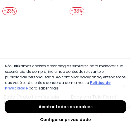
R$ 109,99
R$ 219,99
A partir de
R$ 129,99
R$ 179,99
ou
2x
de
R$ 54,99
sem
juros
ou
3x
de
R$ 43,33
sem
juros
-23%
-38%
Nós utilizamos cookies e tecnologias similares para melhorar sua
experiência de compra, incluindo conteúdo relevante e
publicidade personalizada. Ao continuar navegando, entendemos
que você está ciente e concorda com a nossa
Política de
Privacidade
para saber mais.
Quintess - Body (Preto) em Vel
Qu
Body (Preto) em Veludo
Body em Tule Floral
Aceitar todos os cookies
QUINTESS
QUINTESS
Transpassado com
R$ 99,99
R$ 129,99
A partir de
R$ 97,99
R$ 159
Configurar privacidade
Manga Longa e Forro
ou
2x
de
R$ 49,99
sem
juros
ou
2x
de
R$ 48,99
sem
juros