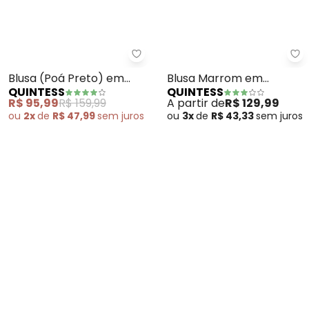
Quintess - Blusa (Poá Preto) em
Qu
Blusa (Poá Preto) em
Blusa Marrom em
QUINTESS
QUINTESS
Viscose Plana
Viscose com Poliéster
R$ 95,99
R$ 159,99
A partir de
R$ 129,99
ou
2x
de
R$ 47,99
sem
juros
ou
3x
de
R$ 43,33
sem
juros