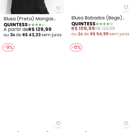
Quintess - Blusa (Preta) Mang
Qu
Blusa (Preta) Mangas
Blusa Babados (Bege)
QUINTESS
QUINTESS
Longas com
em Chiffon
A partir de
R$ 129,99
R$ 109,99
R$ 129,99
Transparência
ou
3x
de
R$ 43,33
sem
juros
ou
2x
de
R$ 54,99
sem
juros
-9%
-6%
Quintess - Blusa (Animal Print)
Qu