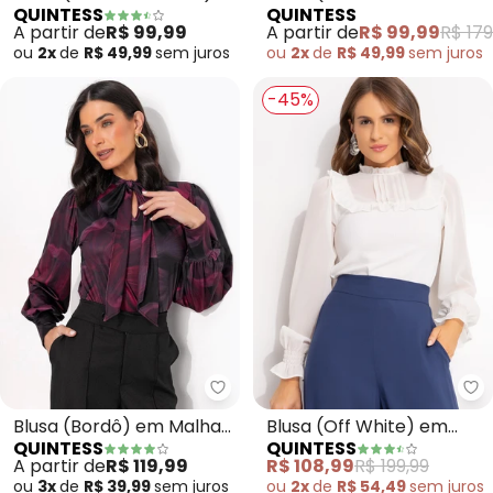
QUINTESS
QUINTESS
em Malha de Viscose
Desconstruído) em
A partir de
R$ 99,99
A partir de
R$ 99,99
R$ 179
Chiffon
ou
2x
de
R$ 49,99
sem
juros
ou
2x
de
R$ 49,99
sem
juros
-45%
Quintess - Blusa (Bordô) em Mal
Qu
Blusa (Bordô) em Malha
Blusa (Off White) em
QUINTESS
QUINTESS
Fria
Chiffon
A partir de
R$ 119,99
R$ 108,99
R$ 199,99
ou
3x
de
R$ 39,99
sem
juros
ou
2x
de
R$ 54,49
sem
juros