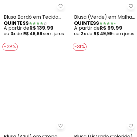
Quintess - Blusa Bordô em Teci
Qu
Blusa Bordô em Tecido
Blusa (Verde) em Malha
QUINTESS
QUINTESS
Acetinado
Tricô
A partir de
R$ 139,99
A partir de
R$ 99,99
ou
3x
de
R$ 46,66
sem
juros
ou
2x
de
R$ 49,99
sem
juros
-28%
-31%