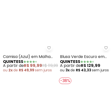
Quintess - Camisa (Azul) em M
Qu
Camisa (Azul) em Malha
Blusa Verde Escuro em
QUINTESS
QUINTESS
Canelada
Tecido de Alfaiataria
A partir de
R$ 99,99
R$ 119,99
A partir de
R$ 129,99
ou
2x
de
R$ 49,99
sem
juros
ou
3x
de
R$ 43,33
sem
juros
-38%