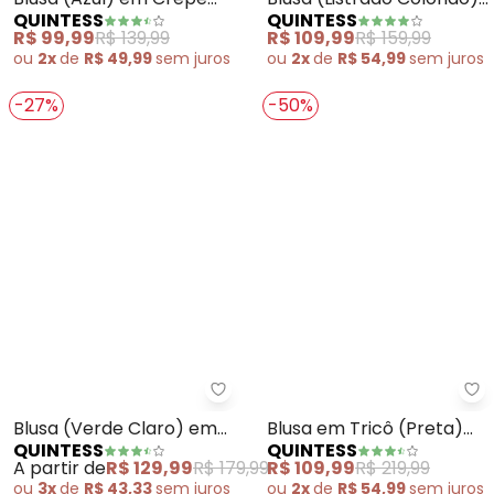
Quintess - Blusa (Azul) em Cre
Qu
Blusa (Azul) em Crepe
Blusa (Listrado Colorido)
QUINTESS
QUINTESS
Plano
em Viscose Plana
R$ 99,99
R$ 139,99
R$ 109,99
R$ 159,99
ou
2x
de
R$ 49,99
sem
juros
ou
2x
de
R$ 54,99
sem
juros
-27%
-50%
Qu
Quintess - Blusa (Verde Claro)
Blusa em Tricô (Preta)
Blusa (Verde Claro) em
QUINTESS
QUINTESS
com Punhos Largos
Crepe Plano