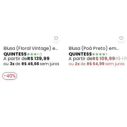
Quintess - Blusa (Floral Vintage
Qu
Blusa (Floral Vintage) em
Blusa (Poá Preto) em
QUINTESS
QUINTESS
Tule
Viscose Plana
A partir de
R$ 139,99
A partir de
R$ 109,99
R$ 17
ou
3x
de
R$ 46,66
sem
juros
ou
2x
de
R$ 54,99
sem
juros
-40%