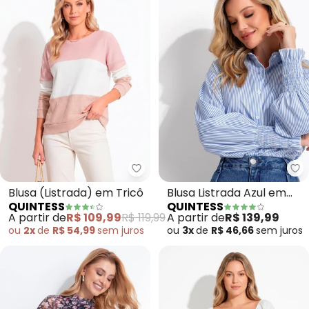
Quintess - Blusa (Listrada) em T
Qu
Blusa (Listrada) em Tricô
Blusa Listrada Azul em
QUINTESS
QUINTESS
Tecido Plano
A partir de
R$ 109,99
R$ 119,99
A partir de
R$ 139,99
ou
2x
de
R$ 54,99
sem
juros
ou
3x
de
R$ 46,66
sem
juros