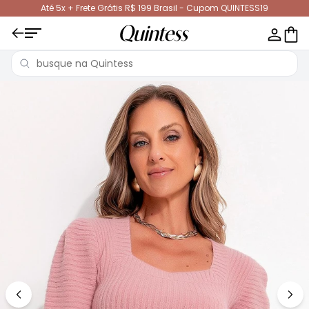
Até 5x + Frete Grátis R$ 199 Brasil - Cupom QUINTESS19