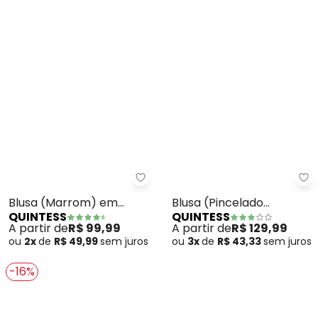
Quintess - Blusa (Marrom) em 
Qu
Blusa (Marrom) em
Blusa (Pincelado
QUINTESS
QUINTESS
Malha Canelada
Abstrato) em Malha
A partir de
R$ 99,99
A partir de
R$ 129,99
Plissada
ou
2x
de
R$ 49,99
sem
juros
ou
3x
de
R$ 43,33
sem
juros
-16%