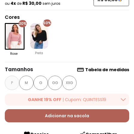
4x
R$ 30,00
ou
de
sem juros
Cores
50%
20%
Preta
Rose
Tamanhos
Tabela de medidas
P
M
G
GG
XXG
GANHE 19% OFF
| Cupom: QUINTESS19
Ganhe 19% OFF Extra em qualquer valor, usando o cupom:
QUINTESS19. Válido para toda loja Quintess, até 07/08/2026.
Adicionar na sacola