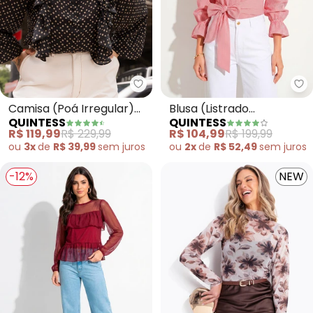
Quintess - Camisa (Poá Irregul
Qu
Camisa (Poá Irregular)
Blusa (Listrado
QUINTESS
QUINTESS
em Crepe Plano
Vermelho) em Tricoline
R$ 119,99
R$ 229,99
R$ 104,99
R$ 199,99
ou
3x
de
R$ 39,99
sem
juros
ou
2x
de
R$ 52,49
sem
juros
-12%
NEW