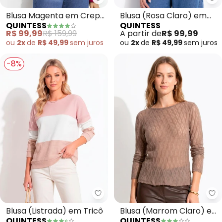
Quintess - Blusa Magenta em C
Qu
Blusa Magenta em Crepe
Blusa (Rosa Claro) em
QUINTESS
QUINTESS
com Manga Flare e Faixa
Tule
R$ 99,99
R$ 159,99
A partir de
R$ 99,99
para Amarração
ou
2x
de
R$ 49,99
sem
juros
ou
2x
de
R$ 49,99
sem
juros
-8%
Quintess - Blusa (Listrada) em T
Qu
Blusa (Listrada) em Tricô
Blusa (Marrom Claro) em
QUINTESS
QUINTESS