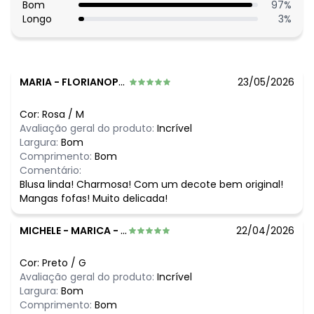
Bom
97
%
N/D*
julho/2026
Longo
3
%
N/D*
junho/2026
R$ 109,99
maio/2026
N/D*
abril/2026
R$ 109,99
março/2026
R$ 134,99
fevereiro/2026
MARIA
-
FLORIANOPOLIS - SC
23/05/2026
Cor:
Rosa
/
M
Avaliação geral do produto:
Incrível
Largura:
Bom
Comprimento:
Bom
Comentário:
Blusa linda! Charmosa! Com um decote bem original!
Mangas fofas! Muito delicada!
MICHELE
-
MARICA - RJ
22/04/2026
Cor:
Preto
/
G
Avaliação geral do produto:
Incrível
Largura:
Bom
Comprimento:
Bom