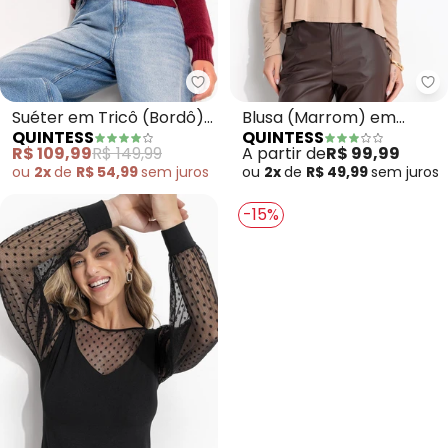
Quintess - Suéter em Tricô (Bo
Qu
Suéter em Tricô (Bordô)
Blusa (Marrom) em
QUINTESS
QUINTESS
Decote V
Malha Zayan
R$ 109,99
R$ 149,99
A partir de
R$ 99,99
ou
2x
de
R$ 54,99
sem
juros
ou
2x
de
R$ 49,99
sem
juros
-15%