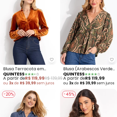
Quintess - Blusa Terracota em 
Qu
Blusa Terracota em
Blusa (Arabescos Verde)
QUINTESS
QUINTESS
Veludo
em Malha Fria
A partir de
R$ 119,99
R$ 139,99
A partir de
R$ 119,99
ou
3x
de
R$ 39,99
sem
juros
ou
3x
de
R$ 39,99
sem
juros
-20%
-45%