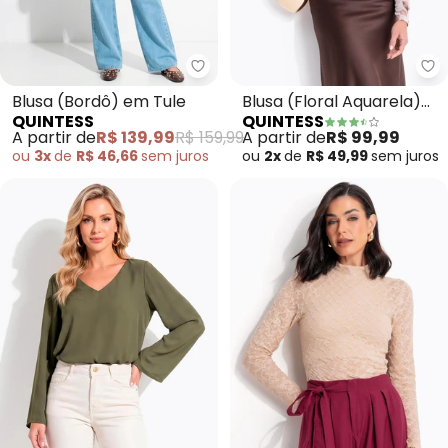
Quintess - Blusa (Bordô) em Tul
Qu
Blusa (Bordô) em Tule
Blusa (Floral Aquarela)
QUINTESS
QUINTESS
em Tule
A partir de
R$ 139,99
R$ 159,99
A partir de
R$ 99,99
ou
3x
de
R$ 46,66
sem
juros
ou
2x
de
R$ 49,99
sem
juros