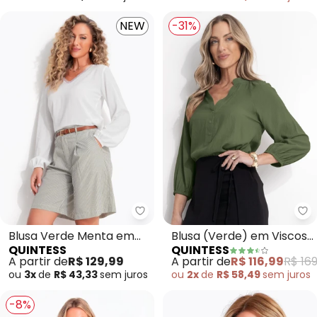
NEW
-31%
Quintess - Blusa Verde Menta e
Qu
Blusa Verde Menta em
Blusa (Verde) em Viscose
QUINTESS
QUINTESS
Viscose Plana
Plana
A partir de
R$ 129,99
A partir de
R$ 116,99
R$ 169
ou
3x
de
R$ 43,33
sem
juros
ou
2x
de
R$ 58,49
sem
juros
-8%