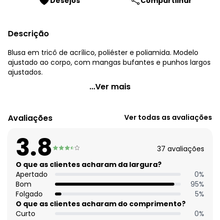
Desejos
Compartilhar
Descrição
Blusa em tricô de acrílico, poliéster e poliamida. Modelo
ajustado ao corpo, com mangas bufantes e punhos largos
ajustados.
Quintess - Blusa em Tricô Rose com Punhos Largos
...Ver mais
Código do produto: 3625544
Modelagem: Justo
Avaliações
Ver todas as avaliações
Comprimento da manga: Longa
Modelo da manga: Bufante
3.8
Decote frente: Quadrado
37
avaliações
Tecido: Tricô
Composição: 49% acrílico 29% poliéster 22% poliamida
O que as clientes acharam da largura?
Apertado
0
%
Histórico de preços
Bom
95
%
Folgado
5
%
O preço apresentado abaixo é o menor oferecido em
O que as clientes acharam do comprimento?
algum dia do mês, para o menor tamanho disponível.
Curto
0
%
R$ 129,99
agosto/2026