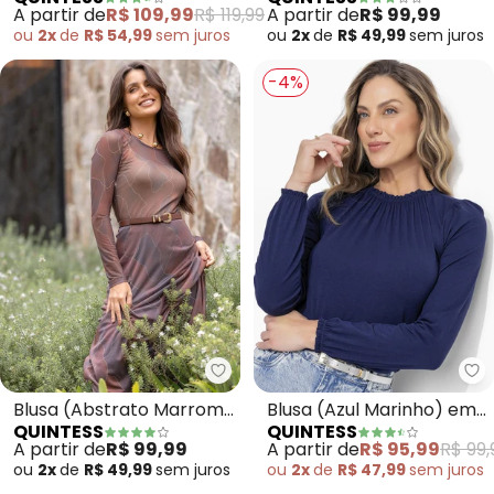
Malha Texturizada
A partir de
R$ 109,99
R$ 119,99
A partir de
R$ 99,99
ou
2x
de
R$ 54,99
sem
juros
ou
2x
de
R$ 49,99
sem
juros
-4%
Quintess - Blusa (Abstrato Mar
Qu
Blusa (Abstrato Marrom)
Blusa (Azul Marinho) em
QUINTESS
QUINTESS
em Tule
Malha de Viscose
A partir de
R$ 99,99
A partir de
R$ 95,99
R$ 99,
ou
2x
de
R$ 49,99
sem
juros
ou
2x
de
R$ 47,99
sem
juros