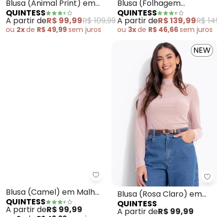
Blusa (Animal Print) em
Blusa (Folhagem
QUINTESS
QUINTESS
Tule com Elastano
Marrom) em Tule
A partir de
R$ 99,99
R$ 109,99
A partir de
R$ 139,99
R$ 14
ou
2x
de
R$ 49,99
sem
juros
ou
3x
de
R$ 46,66
sem
juros
NEW
Quintess - Blusa (Camel) em Ma
Qu
Blusa (Camel) em Malha
Blusa (Rosa Claro) em
QUINTESS
QUINTESS
Texturizada
Tule
A partir de
R$ 99,99
A partir de
R$ 99,99