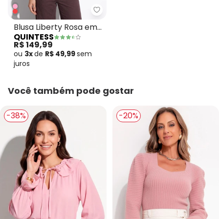
Quintess - Blusa Liberty Rosa 
Blusa Liberty Rosa em
QUINTESS
Crepe Plano
R$ 149,99
ou
3x
de
R$ 49,99
sem
juros
Você também pode gostar
-38%
-20%