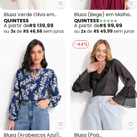
Quintess - Blusa Verde Oliva e
Qu
Blusa Verde Oliva em
Blusa (Bege) em Malha
QUINTESS
QUINTESS
Crepe Plano
Devorê
A partir de
R$ 139,99
A partir de
R$ 99,99
ou
3x
de
R$ 46,66
sem
juros
ou
2x
de
R$ 49,99
sem
juros
-44%
Quintess - Blusa (Arabescos Az
Qu
Blusa (Arabescos Azul)
Blusa (Poá