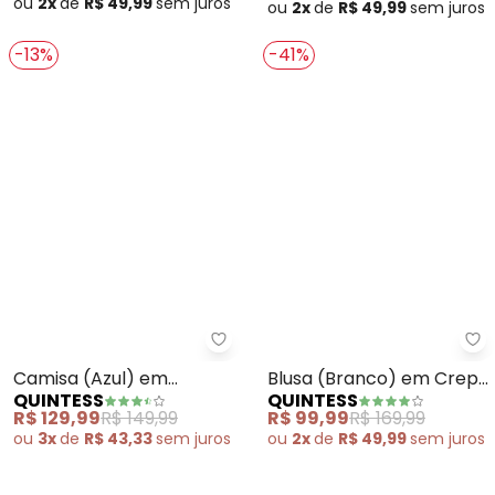
ou
2x
de
R$ 49,99
sem
juros
ou
2x
de
R$ 49,99
sem
juros
-13%
-41%
Quintess - Camisa (Azul) em Vis
Qu
Camisa (Azul) em
Blusa (Branco) em Crepe
QUINTESS
QUINTESS
Viscose Voil
Plano
R$ 129,99
R$ 149,99
R$ 99,99
R$ 169,99
ou
3x
de
R$ 43,33
sem
juros
ou
2x
de
R$ 49,99
sem
juros