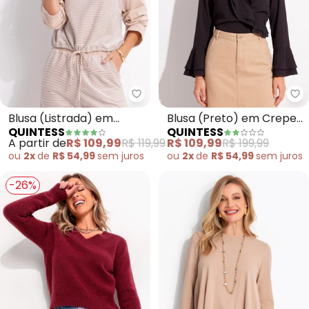
Quintess - Blusa (Listrada) em 
Qu
Blusa (Listrada) em
Blusa (Preto) em Crepe
QUINTESS
QUINTESS
Malha Texturizada
Plano
A partir de
R$ 109,99
R$ 119,99
R$ 109,99
R$ 199,99
ou
2x
de
R$ 54,99
sem
juros
ou
2x
de
R$ 54,99
sem
juros
-26%