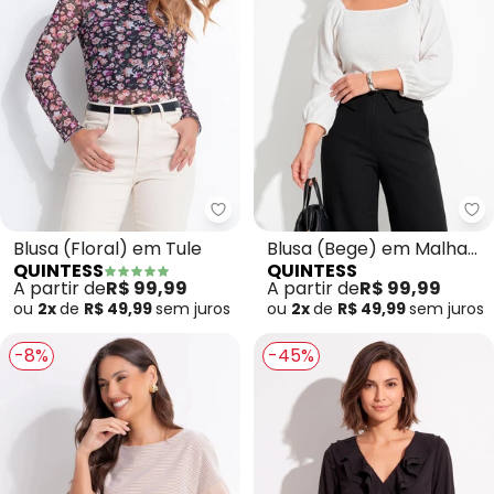
Quintess - Blusa (Floral) em Tul
Qu
Blusa (Floral) em Tule
Blusa (Bege) em Malha
QUINTESS
QUINTESS
Texturizada
A partir de
R$ 99,99
A partir de
R$ 99,99
ou
2x
de
R$ 49,99
sem
juros
ou
2x
de
R$ 49,99
sem
juros
-8%
-45%