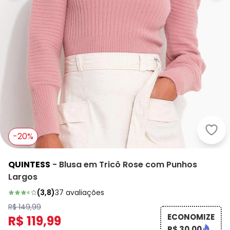
Quin
-20%
QUINTESS
-
Blusa em Tricô Rose com Punhos
Largos
(
3,8
)
37
avaliações
R$ 149,99
ECONOMIZE
R$ 119,99
R$ 30,00