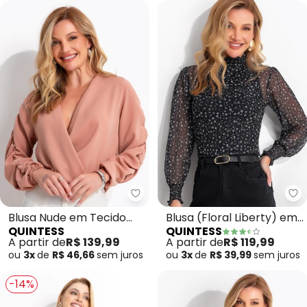
Quintess - Blusa Nude em Tecid
Qu
Blusa Nude em Tecido
Blusa (Floral Liberty) em
QUINTESS
QUINTESS
Crepe Plano
Tule
A partir de
R$ 139,99
A partir de
R$ 119,99
ou
3x
de
R$ 46,66
sem
juros
ou
3x
de
R$ 39,99
sem
juros
-14%