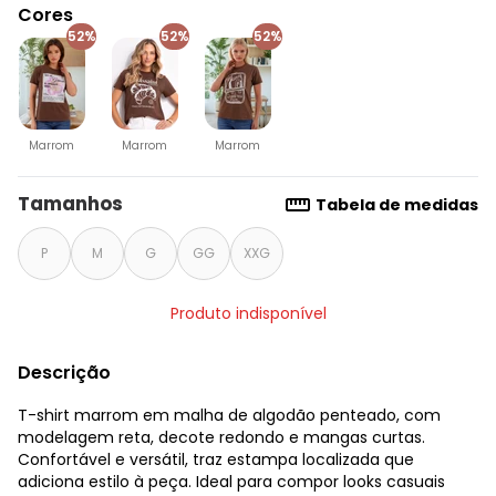
Cores
52%
52%
52%
Marrom
Marrom
Marrom
Tamanhos
Tabela de medidas
P
M
G
GG
XXG
Produto indisponível
Descrição
T-shirt marrom em malha de algodão penteado, com
modelagem reta, decote redondo e mangas curtas.
Confortável e versátil, traz estampa localizada que
adiciona estilo à peça. Ideal para compor looks casuais