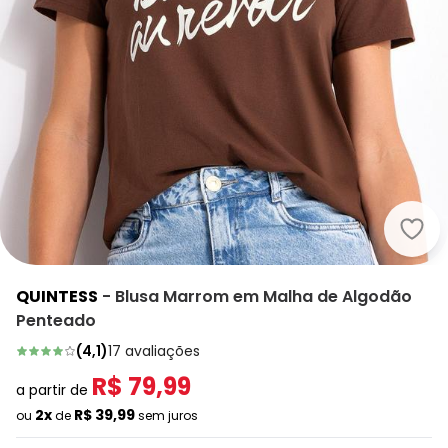
Quin
QUINTESS
-
Blusa Marrom em Malha de Algodão
Penteado
(
4,1
)
17
avaliações
R$ 79,99
a partir de
2x
R$ 39,99
ou
de
sem juros