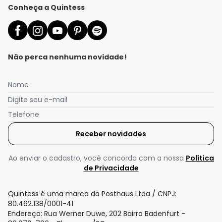
Conheça a Quintess
Não perca nenhuma novidade!
Nome
Digite seu e-mail
Telefone
Receber novidades
Nós utilizamos cookies e tecnologias similares para melhorar sua
experiência de compra, incluindo conteúdo relevante e
publicidade personalizada. Ao continuar navegando, entendemos
Ao enviar o cadastro, você concorda com a nossa
Política
que você está ciente e concorda com a nossa
Política de
de Privacidade
Privacidade
para saber mais.
Quintess é uma marca da Posthaus Ltda / CNPJ:
Aceitar todos os cookies
80.462.138/0001-41
Endereço: Rua Werner Duwe, 202 Bairro Badenfurt -