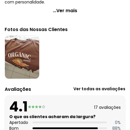
com personalidade.
Quintess - Blusa Marrom em Malha de Algodão
...Ver mais
Penteado
Código do produto: 3816258
Fotos das Nossas Clientes
Modelagem: Solta
Decote frente: Redondo
Comprimento da manga: Curta
Complemento: Estampa localizada;
Comprimento: Tradicional
Material: Malha de Algodão Penteado
Estação: Ano Inteiro
Situação de Uso: Casual
Composição Material: 100% Algodão
Avaliações
Ver todas as avaliações
4.1
17
avaliações
O que as clientes acharam da largura?
Apertado
0
%
Bom
88
%