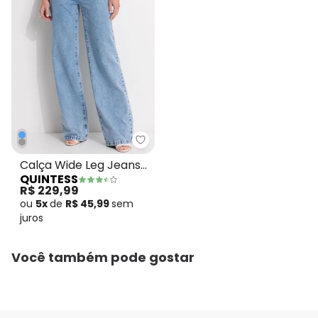
Quintess - Calça Wide Leg Jean
Calça Wide Leg Jeans
QUINTESS
Claro em Jeans
R$ 229,99
ou
5x
de
R$ 45,99
sem
juros
Você também pode gostar