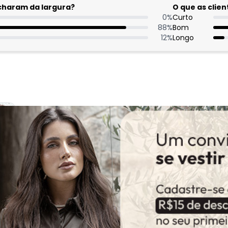
acharam da largura?
O que as cli
0
%
Curto
88
%
Bom
12
%
Longo
:
 muito linda.