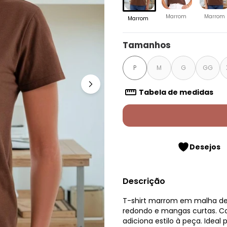
Marrom
Marrom
Marrom
Tamanhos
P
M
G
GG
Tabela de medidas
Desejos
Descrição
T-shirt marrom em malha d
redondo e mangas curtas. Con
adiciona estilo à peça. Idea