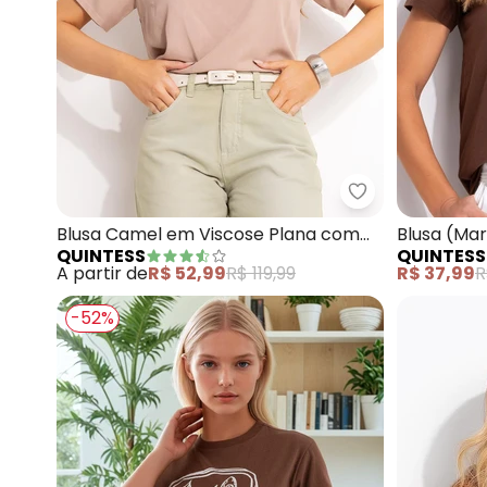
Quintess - Blu
Blusa Camel em Viscose Plana com
Blusa (Ma
QUINTESS
QUINTESS
Decote V e Detalhe de Nó
Penteado
A partir de
R$ 52,99
R$ 119,99
R$ 37,99
R
-52%