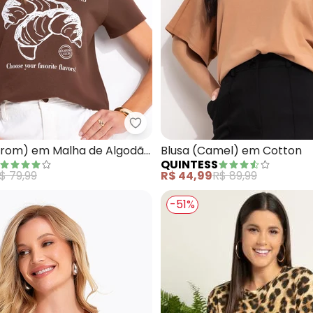
sa Camel em Viscose Plana com Decote V e Detalhe de N
Quintess - Blusa (Marrom) em 
rrom) em Malha de Algodão
Blusa (Camel) em Cotton
QUINTESS
$ 79,99
R$ 44,99
R$ 89,99
-51%