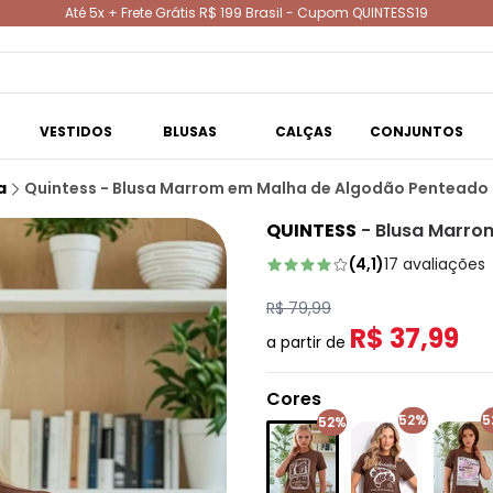
Até 5x + Frete Grátis R$ 199 Brasil - Cupom QUINTESS19
VESTIDOS
BLUSAS
CALÇAS
CONJUNTOS
a
Quintess - Blusa Marrom em Malha de Algodão Penteado
QUINTESS
-
Blusa Marro
(
4,1
)
17
avaliações
R$ 79,99
R$ 37,99
a partir de
Cores
52%
5
52%