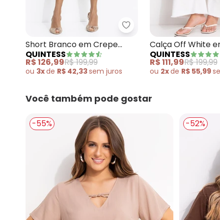
Quintess - Short Branc
Short Branco em Crepe
Calça Off White 
QUINTESS
QUINTESS
Plano
R$ 126,99
R$ 199,99
R$ 111,99
R$ 199,99
ou
3x
de
R$ 42,33
sem
juros
ou
2x
de
R$ 55,99
s
Você também pode gostar
-55%
-52%