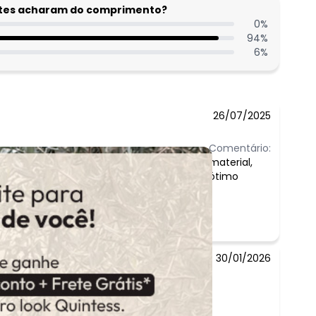
entes acharam do comprimento?
0
%
94
%
6
%
26/07/2025
Comentário:
material,
ótimo
30/01/2026