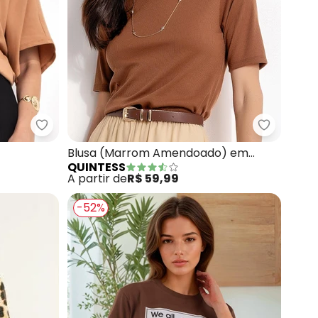
ó
Malha de Algodão Penteado
Quintess - Blusa (Camel) em Cotton
Quintess
Blusa (Marrom Amendoado) em
QUINTESS
Malha Canelada
A partir de
R$ 59,99
-52%