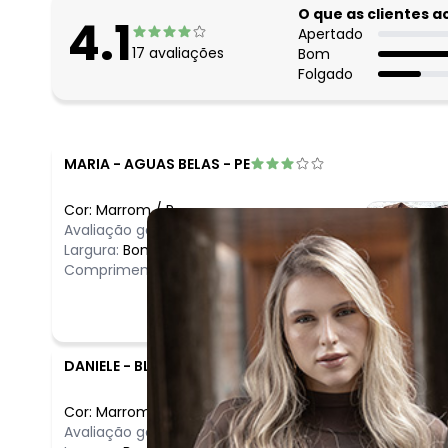
O que as clientes 
4.1
Apertado
17
avaliações
Bom
Folgado
MARIA
-
AGUAS BELAS - PE
Cor:
Marrom
/
P
Avaliação geral do produto:
Bom
Largura:
Bom
Comprimento:
Bom
DANIELE
-
BLUMENAU - SC
Cor:
Marrom
/
M
Comentário
Avaliação geral do produto:
Incrível
Essa blusa é