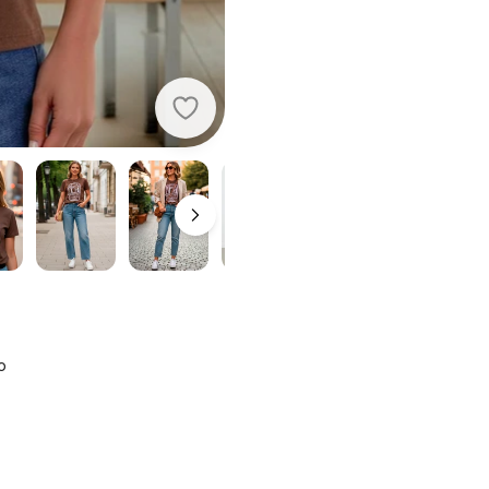
Quintess - Blusa Marrom em Malha
o