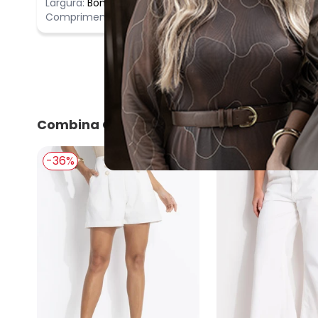
Largura:
Bom
Comprimento:
Bom
Combina Com
-36%
-44%