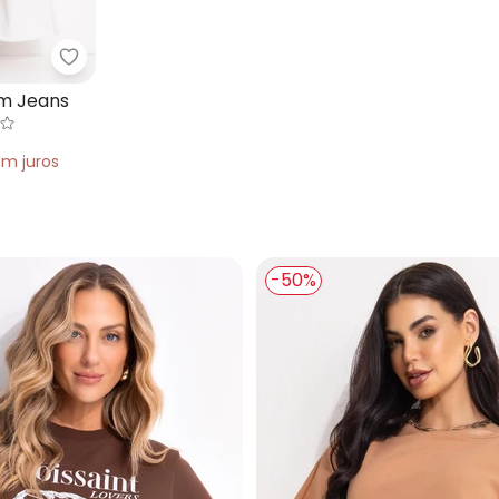
o em Crepe Plano
Quintess - Calça Off White em Jeans
em Jeans
em
juros
-50%