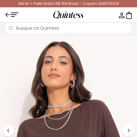
Até 5x + Frete Grátis R$ 199 Brasil - Cupom QUINTESS19