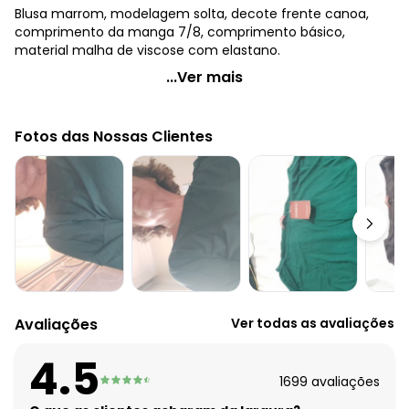
Blusa marrom, modelagem solta, decote frente canoa,
comprimento da manga 7/8, comprimento básico,
material malha de viscose com elastano.
Quintess - Blusa Marrom em Malha de Viscose
...Ver mais
Código do produto: 3822030
Decote frente: Canoa
Fotos das Nossas Clientes
Tecido: Malha de viscose com elastano 190g 96% viscose,
4% elastano meia malha
Composição: 96% viscose e 4% elastano
Avaliações
Ver todas as avaliações
4.5
1699
avaliações