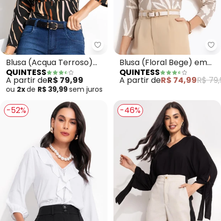
Quintess - Blusa (Acqua Terros
Qu
Blusa (Acqua Terroso)
Blusa (Floral Bege) em
QUINTESS
QUINTESS
em Malha de Viscose
Malha de Viscose
A partir de
R$ 79,99
A partir de
R$ 74,99
R$ 79,
ou
2x
de
R$ 39,99
sem
juros
-52%
-46%