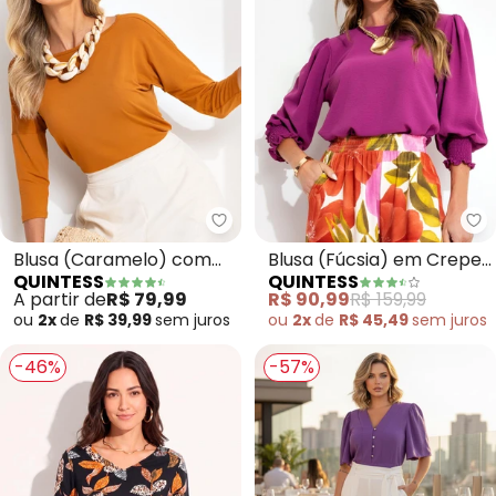
Quintess - Blusa (Caramelo) c
Qu
Blusa (Caramelo) com
Blusa (Fúcsia) em Crepe
QUINTESS
QUINTESS
Mangas 3/4
Plano
A partir de
R$ 79,99
R$ 90,99
R$ 159,99
ou
2x
de
R$ 39,99
sem
juros
ou
2x
de
R$ 45,49
sem
juros
-46%
-57%