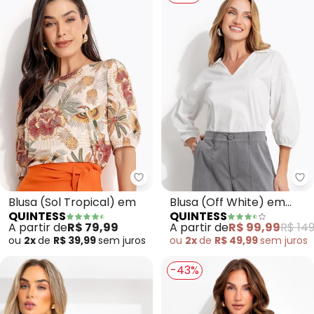
Quintess - Blusa (Sol Tropical) 
Qu
Blusa (Sol Tropical) em
Blusa (Off White) em
QUINTESS
QUINTESS
Tricoline
A partir de
R$ 79,99
A partir de
R$ 99,99
R$ 149
ou
2x
de
R$ 39,99
sem
juros
ou
2x
de
R$ 49,99
sem
juros
-43%