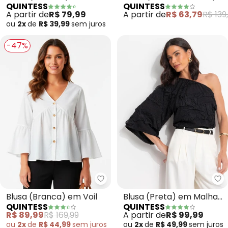
QUINTESS
QUINTESS
Malha de Viscose
em Malha
A partir de
R$ 79,99
A partir de
R$ 63,79
R$ 139
ou
2x
de
R$ 39,99
sem
juros
-47%
Quintess - Blusa (Branca) em Vo
Qu
Blusa (Branca) em Voil
Blusa (Preta) em Malha
QUINTESS
QUINTESS
Buble
R$ 89,99
R$ 169,99
A partir de
R$ 99,99
ou
2x
de
R$ 44,99
sem
juros
ou
2x
de
R$ 49,99
sem
juros