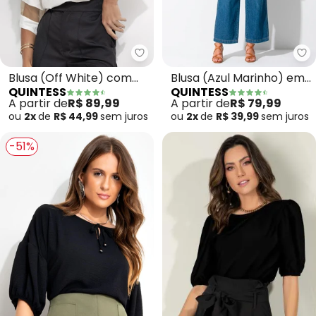
Quintess - Blusa (Off White) c
Qu
Blusa (Off White) com
Blusa (Azul Marinho) em
QUINTESS
QUINTESS
Detalhes em Tule nas
Malha de Viscose
A partir de
R$ 89,99
A partir de
R$ 79,99
Mangas
ou
2x
de
R$ 44,99
sem
juros
ou
2x
de
R$ 39,99
sem
juros
-51%