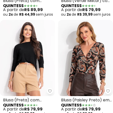
Blusa (Preta) com
Blusa (Verde Militar) com
QUINTESS
QUINTESS
Detalhes em Tule nas
Mangas 3/4
A partir de
R$ 89,99
A partir de
R$ 79,99
Mangas
ou
2x
de
R$ 44,99
sem
juros
ou
2x
de
R$ 39,99
sem
juros
Quintess - Blusa (Preta) com 
Qu
Blusa (Preta) com
Blusa (Paisley Preto) em
QUINTESS
QUINTESS
Mangas 3/4
Malha de Viscose
A partir de
R$ 79,99
A partir de
R$ 79,99