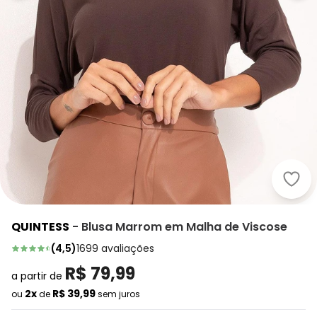
Quin
QUINTESS
-
Blusa Marrom em Malha de Viscose
(
4,5
)
1699
avaliações
R$ 79,99
a partir de
2x
R$ 39,99
ou
de
sem juros