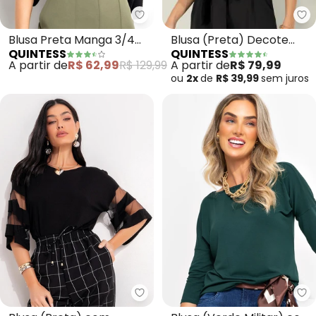
Qu
Quintess - Blusa Preta Manga 
Blusa (Preta) Decote
Blusa Preta Manga 3/4
QUINTESS
QUINTESS
Canoa com Mangas
Balonê em Tecido Air
A partir de
R$ 79,99
A partir de
R$ 62,99
R$ 129,99
Bufantes
Flow com Amarração
ou
2x
de
R$ 39,99
sem
juros
Quintess - Blusa (Preta) com D
Qu