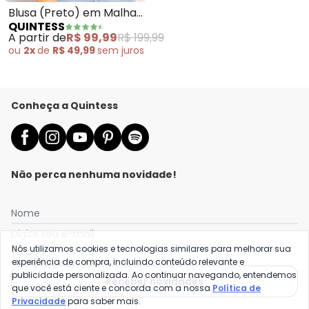
Blusa (Preto) em Malha
QUINTESS
Matelassê
A partir de
R$ 99,99
R$ 199,99
ou
2x
de
R$ 49,99
sem
juros
Conheça a Quintess
Não perca nenhuma novidade!
Nome
Digite seu e-mail
Nós utilizamos cookies e tecnologias similares para melhorar sua
Telefone
experiência de compra, incluindo conteúdo relevante e
publicidade personalizada. Ao continuar navegando, entendemos
Receber novidades
que você está ciente e concorda com a nossa
Política de
Privacidade
para saber mais.