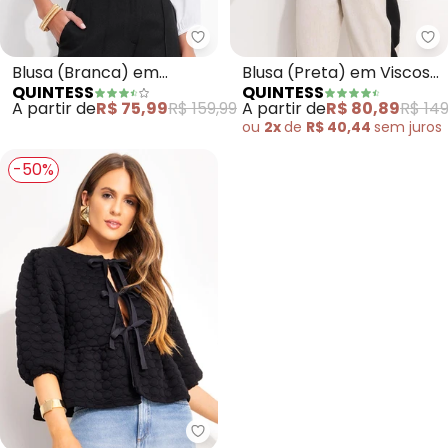
Quintess - Blusa (Branca) em V
Qu
Blusa (Branca) em
Blusa (Preta) em Viscose
QUINTESS
QUINTESS
Viscose Plana
Plana
A partir de
R$ 75,99
R$ 159,99
A partir de
R$ 80,89
R$ 149
ou
2x
de
R$ 40,44
sem
juros
-50%
Quintess - Blusa (Preto) em Ma