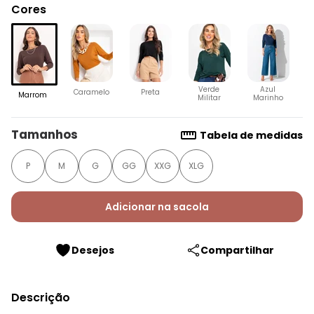
Cores
Verde
Azul
Caramelo
Preta
Marrom
Militar
Marinho
Tamanhos
Tabela de medidas
P
M
G
GG
XXG
XLG
Adicionar na sacola
Desejos
Compartilhar
Descrição