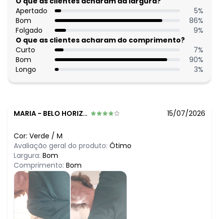
O que as clientes acharam da largura?
Apertado
5
%
Bom
86
%
Folgado
9
%
O que as clientes acharam do comprimento?
Curto
7
%
Bom
90
%
Longo
3
%
MARIA
-
BELO HORIZONTE - MG
15/07/2026
Cor:
Verde
/
M
Avaliação geral do produto:
Ótimo
Largura:
Bom
Comprimento:
Bom