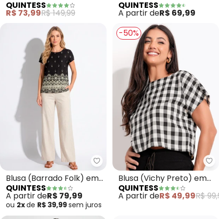
QUINTESS
QUINTESS
Amarração
Bordado em Ramos
R$ 73,99
R$ 149,99
A partir de
R$ 69,99
-50%
Quintess - Blusa (Barrado Folk)
Qu
Blusa (Barrado Folk) em
Blusa (Vichy Preto) em
QUINTESS
QUINTESS
Malha Fria
Tecido Plano de Poliéster
A partir de
R$ 79,99
A partir de
R$ 49,99
R$ 99,
ou
2x
de
R$ 39,99
sem
juros