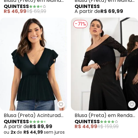
Blusa (Preto) em Malha
Blusa (Preta) em Malha
QUINTESS
QUINTESS
de Algodão Penteado
Fria
R$ 46,99
R$ 69,99
A partir de
R$ 69,99
-71%
Quintess - Blusa (Preta) Acint
Qu
Blusa (Preta) Acinturada
Blusa (Preta) em Renda
QUINTESS
QUINTESS
com Babados
Ombro a Ombro
A partir de
R$ 89,99
R$ 44,99
R$ 159,99
ou
2x
de
R$ 44,99
sem
juros