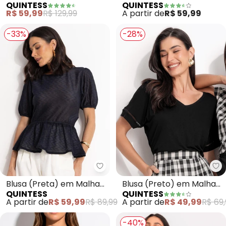
QUINTESS
QUINTESS
Cotelê
Malha de Viscose
R$ 59,99
R$ 129,99
A partir de
R$ 59,99
-33%
-28%
Quintess - Blusa (Preta) em Ma
Qu
Blusa (Preta) em Malha
Blusa (Preto) em Malha
QUINTESS
QUINTESS
Texturizada
de Viscose
A partir de
R$ 59,99
R$ 89,99
A partir de
R$ 49,99
R$ 69,
-40%