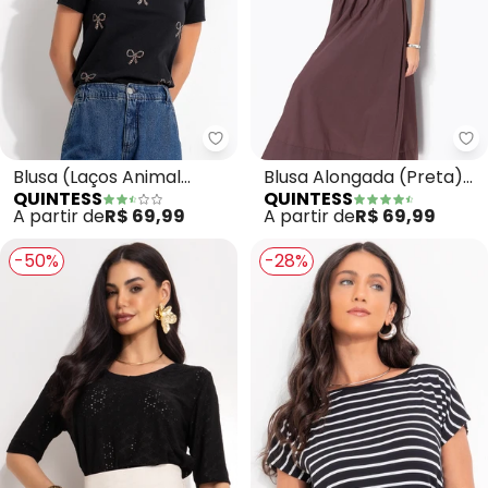
Quintess - Blusa (Laços Animal
Qu
Blusa (Laços Animal
Blusa Alongada (Preta)
QUINTESS
QUINTESS
Print) em Malha de
com Decote V
A partir de
R$ 69,99
A partir de
R$ 69,99
Algodão
-50%
-28%