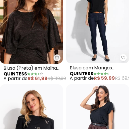
Qu
Quintess - Blusa (Preta) em Ma
Blusa com Mangas
Blusa (Preta) em Malha
QUINTESS
QUINTESS
Curtas (Preta)
com Lurex
A partir de
R$ 59,99
R$ 69,
A partir de
R$ 61,99
R$ 119,99