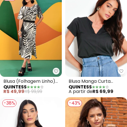
Quintess - Blusa (Folhagem Lin
Qu
Blusa (Folhagem Linho)
Blusa Manga Curta
QUINTESS
QUINTESS
em Malha de Viscose
(Preta)
R$ 49,99
R$ 99,99
A partir de
R$ 69,99
-38%
-43%