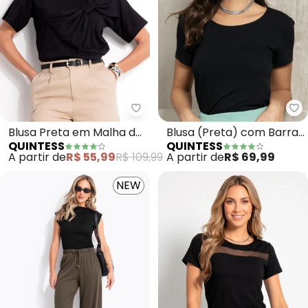
Quintess - Blusa Preta em Mal
Qu
Blusa Preta em Malha de
Blusa (Preta) com Barra
QUINTESS
QUINTESS
Algodão Penteado com
Mullet
A partir de
R$ 55,99
R$ 109,99
A partir de
R$ 69,99
Detalhe de Nó no Ombro
NEW