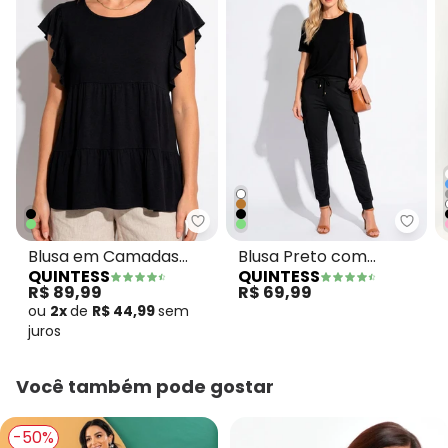
Quintess - Blusa em Camadas 
Quint
Blusa em Camadas
Blusa Preto com
QUINTESS
QUINTESS
Preta com Mangas
Mangas Curtas
R$ 89,99
R$ 69,99
Curtas
ou
2x
de
R$ 44,99
sem
juros
Você também pode gostar
-50%