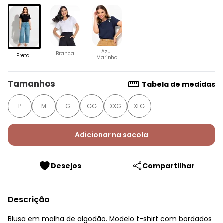
Azul
Branca
Preta
Marinho
Tamanhos
Tabela de medidas
P
M
G
GG
XXG
XLG
Adicionar na sacola
Desejos
Compartilhar
Descrição
Blusa em malha de algodão. Modelo t-shirt com bordados