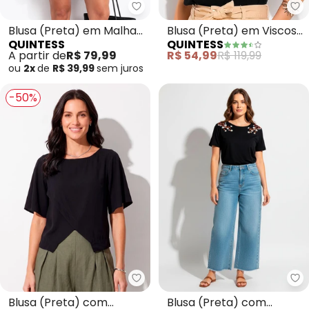
Quintess - Blusa (Preta) em Ma
Qu
Blusa (Preta) em Malha
Blusa (Preta) em Viscose
QUINTESS
QUINTESS
Scuba
Plana Sarjada
A partir de
R$ 79,99
R$ 54,99
R$ 119,99
ou
2x
de
R$ 39,99
sem
juros
-50%
Quintess - Blusa (Preta) com 
Qu
Blusa (Preta) com
Blusa (Preta) com