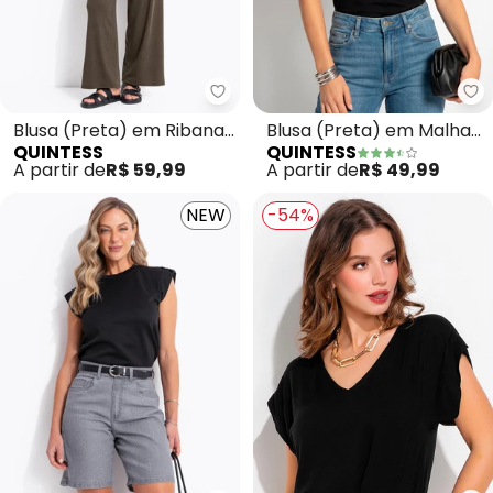
Quintess - Blusa (Preta) em Ri
Qu
Blusa (Preta) em Ribana
Blusa (Preta) em Malha
QUINTESS
QUINTESS
Canelada
de Viscose
A partir de
R$ 59,99
A partir de
R$ 49,99
NEW
-54%