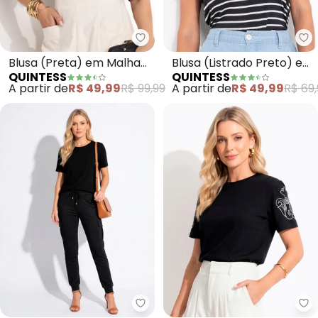
Quintess - Blusa (Preta) em Mal
Qu
Blusa (Preta) em Malha
Blusa (Listrado Preto) em
QUINTESS
QUINTESS
Laise
Meia Malha Listrada
A partir de
R$ 49,99
R$ 99,99
A partir de
R$ 49,99
R$ 69,
Quintess - Blusa (Preto) com M
Qu