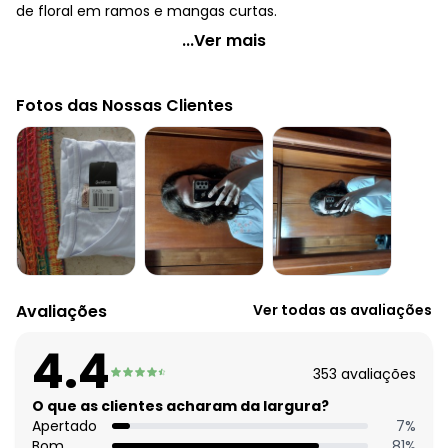
de floral em ramos e mangas curtas.
Quintess - Blusa Preta com Bordado em Ramos
...Ver mais
Código do produto: 3486055
Comprimento da manga: Curta
Fotos das Nossas Clientes
Decote frente: Redondo
Complemento: Bordado
Tecido: Meia malha
Composição: Conforme imagem etiqueta
Avaliações
Ver todas as avaliações
4.4
353
avaliações
O que as clientes acharam da largura?
Apertado
7
%
Bom
81
%