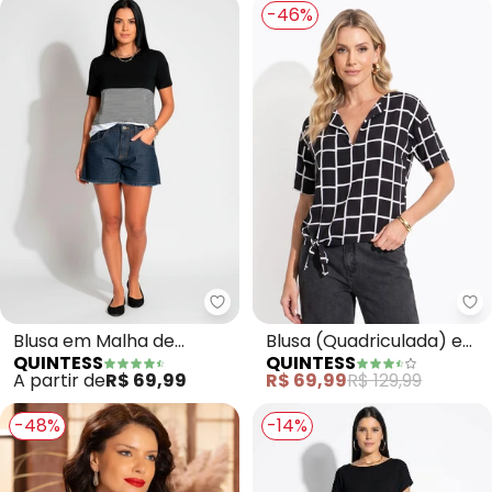
-46%
Quintess - Blusa em Malha de Vi
Qu
Blusa em Malha de
Blusa (Quadriculada) em
QUINTESS
QUINTESS
Viscose (Listras Preta)
Viscose Plana
A partir de
R$ 69,99
R$ 69,99
R$ 129,99
-48%
-14%