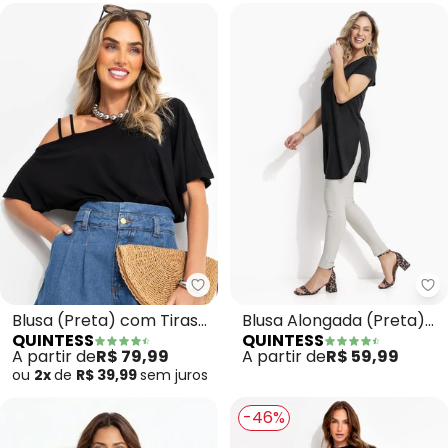
Quintess - Blusa (Preta) com T
Qu
Blusa (Preta) com Tiras
Blusa Alongada (Preta)
QUINTESS
QUINTESS
no Ombro
com Barra
A partir de
R$ 79,99
A partir de
R$ 59,99
Arrendondada
ou
2x
de
R$ 39,99
sem
juros
-46%