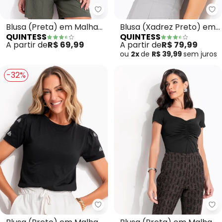
Quintess - Blusa (Preta) em Ma
Qu
Blusa (Preta) em Malha
Blusa (Xadrez Preto) em
QUINTESS
QUINTESS
de Algodão
Malha Estruturada
A partir de
R$ 69,99
A partir de
R$ 79,99
ou
2x
de
R$ 39,99
sem
juros
-32%
Quintess - Blusa (Preto) em M
Qu