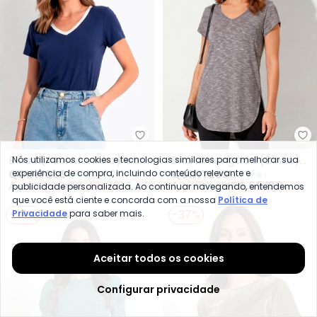
Quintess - Blusa (Azul Marinho
Qu
Blusa (Azul Marinho) em
Blusa Alongada (Cinza)
Nós utilizamos cookies e tecnologias similares para melhorar sua
QUINTESS
QUINTESS
experiência de compra, incluindo conteúdo relevante e
Malha de Viscose
com Decote V
A partir de
R$ 49,99
R$ 79,99
A partir de
R$ 69,99
publicidade personalizada. Ao continuar navegando, entendemos
que você está ciente e concorda com a nossa
Política de
-30%
-37%
Privacidade
para saber mais.
Aceitar todos os cookies
Configurar privacidade