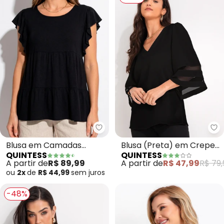
Quintess - Blusa em Camadas 
Qu
Blusa em Camadas
Blusa (Preta) em Crepe
QUINTESS
QUINTESS
(Preta) com Mangas
Plano
A partir de
R$ 89,99
A partir de
R$ 47,99
R$ 79,
Curtas
ou
2x
de
R$ 44,99
sem
juros
-48%