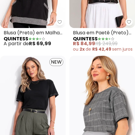
Quintess - Blusa (Preta) em Mal
Qu
Blusa (Preta) em Malha
Blusa em Paetê (Preto)
QUINTESS
QUINTESS
Tricô
Soltinha
A partir de
R$ 69,99
R$ 84,99
R$ 249,99
ou
2x
de
R$ 42,49
sem
juros
NEW