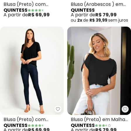
Blusa (Preto) com
Blusa (Arabescos ) em
QUINTESS
QUINTESS
Mangas Curtas
Malha de Algodão
A partir de
R$ 69,99
A partir de
R$ 79,99
ou
2x
de
R$ 39,99
sem
juros
Quintess - Blusa (Preta) com De
Qu
Blusa (Preta) com
Blusa (Preta) em Malha
QUINTESS
QUINTESS
Decote V e Bolso Frontal
de Viscolycra
A partir de
R$ 69,99
A partir de
R$ 79,99