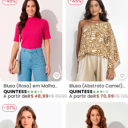
-45%
-45%
Quintess - Blusa (Rosa) em Ma
Qu
Blusa (Rosa) em Malha
Blusa (Abstrato Camel)
QUINTESS
QUINTESS
Jacquard
em Viscose Plana
A partir de
R$ 48,99
R$ 89,99
A partir de
R$ 70,99
R$ 129
-37%