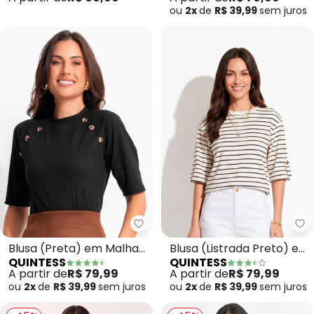
ou
2x
de
R$ 39,99
sem
juros
Quintess - Blusa (Preta) em Ma
Qu
Blusa (Preta) em Malha
Blusa (Listrada Preto) em
QUINTESS
QUINTESS
Canelada
Moletinho
A partir de
R$ 79,99
A partir de
R$ 79,99
ou
2x
de
R$ 39,99
sem
juros
ou
2x
de
R$ 39,99
sem
juros