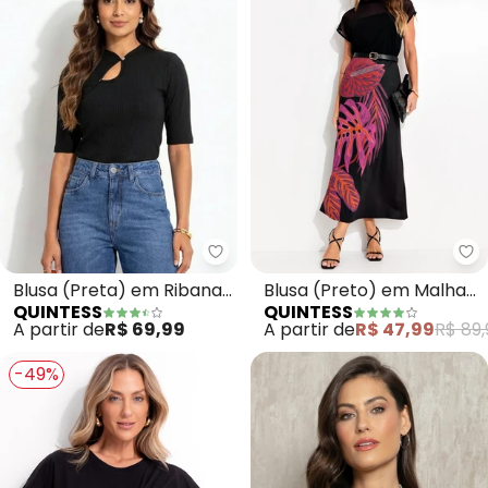
Quintess - Blusa (Preta) em Ri
Qu
Blusa (Preta) em Ribana
Blusa (Preto) em Malha
QUINTESS
QUINTESS
Canelada
Crepe
A partir de
R$ 69,99
A partir de
R$ 47,99
R$ 89,
-49%