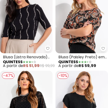
Quintess - Blusa (Listra Renov
Qu
Blusa (Listra Renovada)
Blusa (Paisley Preto) em
QUINTESS
QUINTESS
em Malha de Viscose
Malha de Viscose
A partir de
R$ 51,99
R$ 99,99
A partir de
R$ 59,99
-47%
-10%