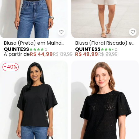
Quintess - Blusa (Preta) em Mal
Qu
Blusa (Preta) em Malha
Blusa (Floral Riscado) em
QUINTESS
QUINTESS
Fria
Crepe Plano
A partir de
R$ 44,99
R$ 89,99
R$ 49,99
R$ 99,99
-40%