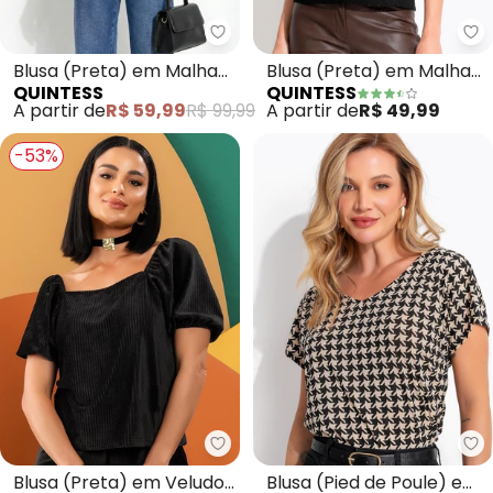
Quintess - Blusa (Preta) em Ma
Qu
Blusa (Preta) em Malha
Blusa (Preta) em Malha
QUINTESS
QUINTESS
Crepe
Laise
A partir de
R$ 59,99
R$ 99,99
A partir de
R$ 49,99
-53%
Quintess - Blusa (Preta) em Ve
Qu
Blusa (Preta) em Veludo
Blusa (Pied de Poule) em