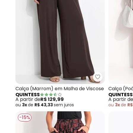
Quintess - Cal
Calça (Marrom) em Malha de Viscose
Calça (Po
QUINTESS
QUINTESS
Maquinet
A partir de
R$ 129,99
A partir d
ou
3x
de
R$ 43,33
sem
juros
ou
3x
de
R$
-15%