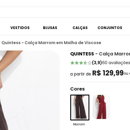
VESTIDOS
BLUSAS
CALÇAS
CONJUNTOS
Quintess - Calça Marrom em Malha de Viscose
QUINTESS
-
Calça Marro
(
3,9
)
60
avaliaçõe
R$ 129,99
ou
a partir de
Cores
Marrom