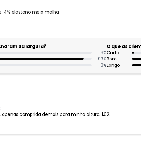
se, 4% elastano meia malha
acharam da largura?
O que as cli
3
%
Curto
93
%
Bom
3
%
Longo
:
, apenas comprida demais para minha altura, 1,62.