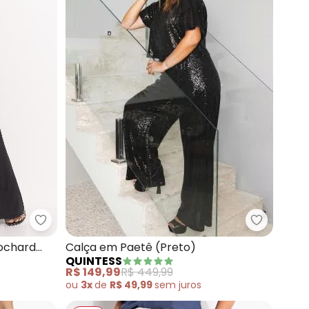
Quintess - Calça Pantalona (Preta) Clochard com
Quintess 
) em Malha Canelada
lochard
Calça em Paetê (Preto)
QUINTESS
R$ 149,99
R$ 449,99
ou
3x
de
R$ 49,99
sem
juros