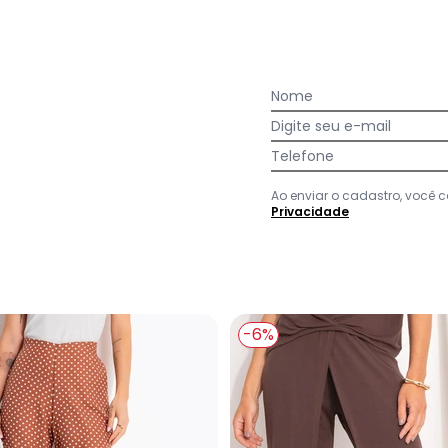
Nome
Digite seu e-mail
m Ribana Canelada
Quintess - Blusa Marrom em Malha de Viscose
Telefone
 Malha de
Ao enviar o cadastro, você
Privacidade
em
juros
-6%