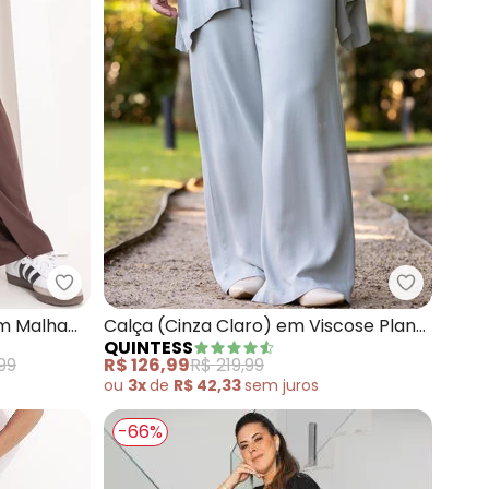
 em Tecido Plano Maquinetado
Quintess - Calça Pantalona Marrom em Malha de
Quintess 
m Malha
Calça (Cinza Claro) em Viscose Plana
QUINTESS
ção
Sarjada
99
R$ 126,99
R$ 219,99
ou
3x
de
R$ 42,33
sem
juros
-66%