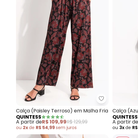
Quintess - Calç
Calça (Paisley Terroso) em Malha Fria
Calça (Az
QUINTESS
QUINTESS
Canelada
A partir de
R$ 109,99
R$ 129,99
A partir d
ou
2x
de
R$ 54,99
sem
juros
ou
3x
de
R$