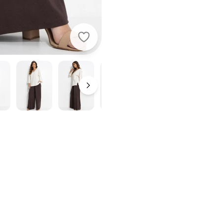
Quintess - Calça Marrom em Malha