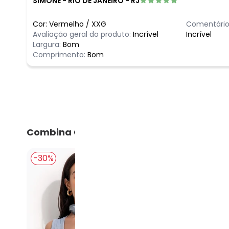
SIMONE
-
RIO DE JANEIRO - RJ
Cor:
Vermelho
/
XXG
Comentário
Avaliação geral do produto:
Incrível
Incrível
Largura:
Bom
Comprimento:
Bom
Combina Com
-30%