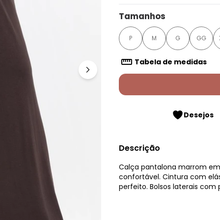
Tamanhos
P
M
G
GG
Tabela de medidas
Desejos
Descrição
Calça pantalona marrom em
confortável. Cintura com elá
perfeito. Bolsos laterais com