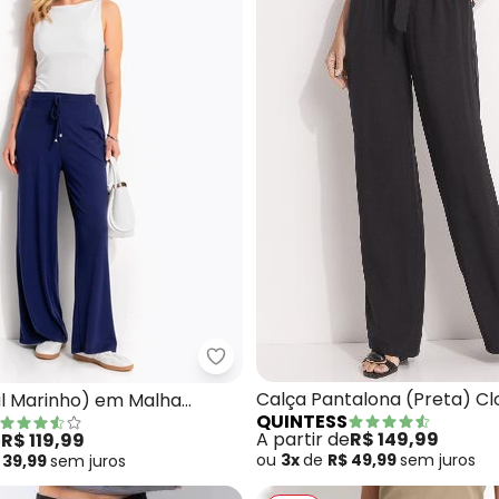
a (Paisley Terroso) em Malha Fria
Quintess - Calça (Azul Marinho
Calça Pantalona (Preta) C
ul Marinho) em Malha
QUINTESS
com Faixa
A partir de
R$ 149,99
e
R$ 119,99
ou
3x
de
R$ 49,99
sem
juros
 39,99
sem
juros