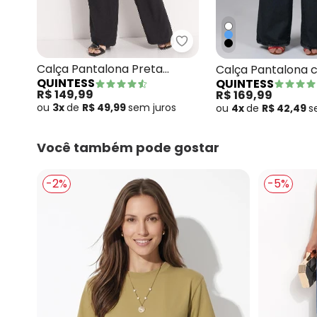
Quintess - Calça Pantal
Calça Pantalona Preta
Calça Pantalona 
QUINTESS
QUINTESS
Clochard com Faixa
Jeans Preto
R$ 149,99
R$ 169,99
ou
3x
de
R$ 49,99
sem
juros
ou
4x
de
R$ 42,49
s
Você também pode gostar
-2%
-5%