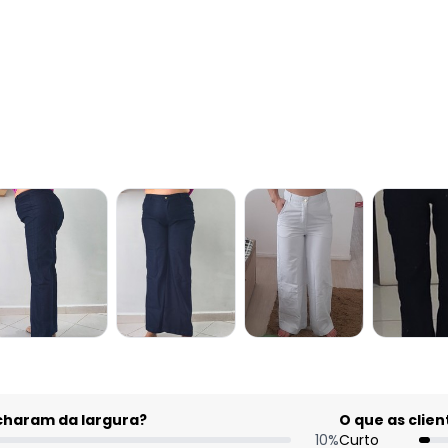
acharam da largura?
O que as cli
10
%
Curto