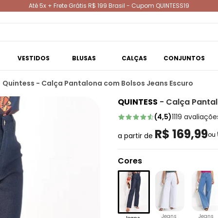
Até 5x + Frete Grátis R$ 199 Brasil - Cupom QUINTESS19
VESTIDOS
BLUSAS
CALÇAS
CONJUNTOS
Quintess - Calça Pantalona com Bolsos Jeans Escuro
QUINTESS
-
Calça Panta
(
4,5
)
1119
avaliaçõe
R$ 169,99
ou
a partir de
Cores
Jeans
Jeans