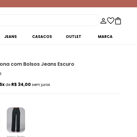
JEANS
CASACOS
OUTLET
MARCA
lona com Bolsos Jeans Escuro
s
5x
R$ 34,00
de
sem juros