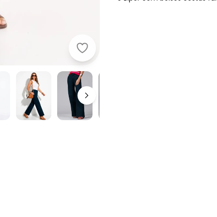
Quintess - Calça Pantalona com Bo