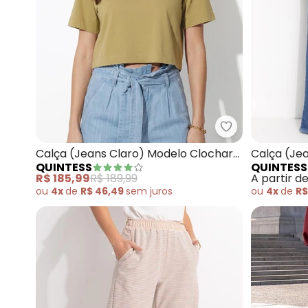
Quintess - Cal
Calça (Jeans Claro) Modelo Clochard
Calça (Je
QUINTESS
QUINTESS
Pantalona
R$ 185,99
R$ 189,99
A partir d
ou
4x
de
R$ 46,49
sem
juros
ou
4x
de
R$