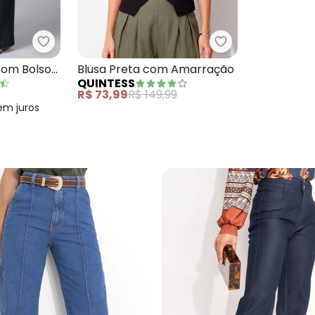
ona Preta Clochard com Faixa
Quintess - Calça Pantalona com Bolsos Jeans Pr
Quintess - Blus
com Bolsos
Blusa Preta com Amarração
QUINTESS
R$ 73,99
R$ 149,99
em
juros