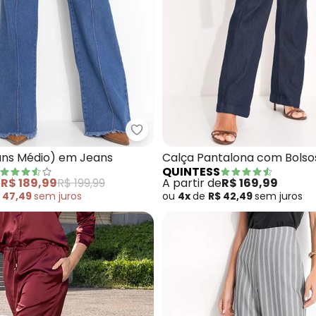
ça (Jeans Claro) Modelo Clochard Pantalona
Quintess - Calça (Jeans Médio)
ans Médio) em Jeans
Calça Pantalona com Bolso
QUINTESS
Escuro)
e
R$ 189,99
R$ 199,99
A partir de
R$ 169,99
 47,49
sem
juros
ou
4x
de
R$ 42,49
sem
juros