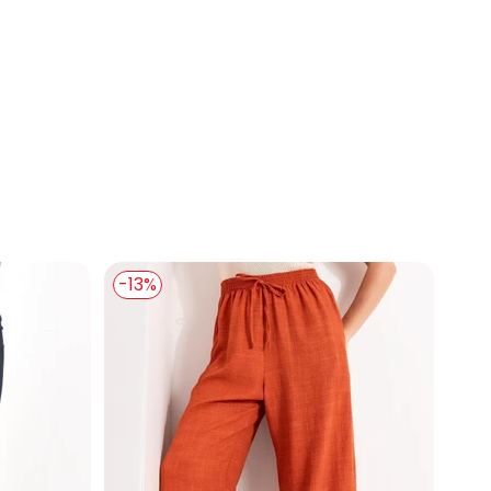
eto
a Preta com Amarração
-13%