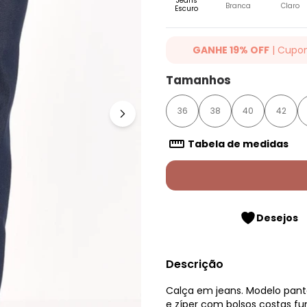
Jeans
Branca
Claro
Escuro
GANHE 19% OFF
| Cupo
Ganhe 19% OFF Extra em qualqu
Tamanhos
cupom: QUINTESS19. Válido para
até 07/08/2026.
36
38
40
42
Tabela de medidas
Desejos
Descrição
Calça em jeans. Modelo pan
e zíper com bolsos costas fun