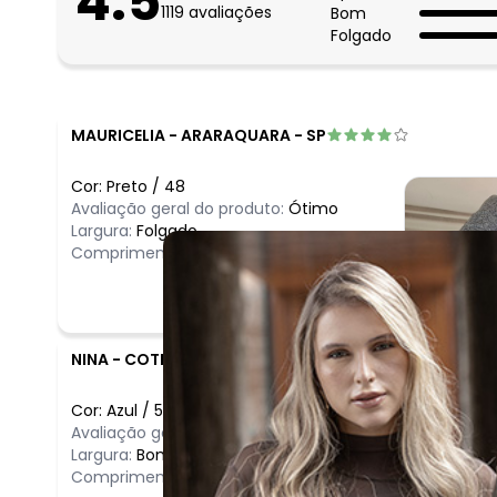
4.5
1119
avaliações
Bom
Folgado
MAURICELIA
-
ARARAQUARA - SP
Cor:
Preto
/
48
Avaliação geral do produto:
Ótimo
Largura:
Folgado
Comprimento:
Longo
NINA
-
COTIA - SP
Cor:
Azul
/
52
Avaliação geral do produto:
Ruim
Largura:
Bom
Comprimento:
Curto