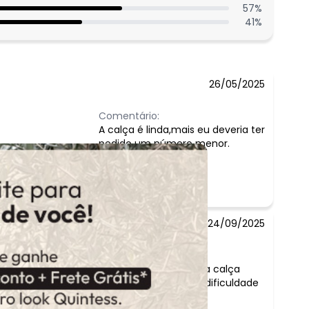
57
%
41
%
26/05/2025
Comentário:
A calça é linda,mais eu deveria ter
pedido um número menor.
24/09/2025
Comentário:
o tecido é maravilhoso, mas esperava que a calça
fosse mais cumprida. Sou alta 1,77 e tenho dificuldade
em achar calças boas.