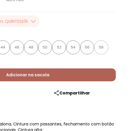
Jeans Preto
m: QUINTESS19
er valor, usando o
 toda loja Quintess,
44
46
48
50
52
54
56
58
Adicionar na sacola
Compartilhar
talona, Cintura com passantes, fechamento com botão
cionais. Cintura alta.