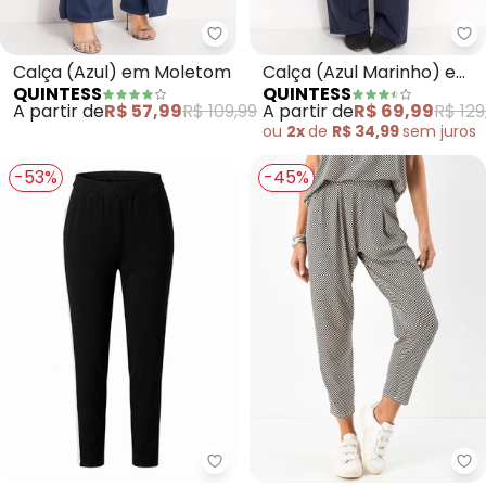
Quintess - Calça (Azul) em Mo
Qu
Calça (Azul) em Moletom
Calça (Azul Marinho) em
QUINTESS
QUINTESS
Malha Canelada
A partir de
R$ 57,99
R$ 109,99
A partir de
R$ 69,99
R$ 129
ou
2x
de
R$ 34,99
sem
juros
-53%
-45%
Quintess - Calça (Preto) em M
Qu