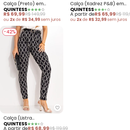
Calça (Preto) em
Calça (Xadrez P&B) em
QUINTESS
QUINTESS
Molecotton
Malha de Viscose
R$ 69,99
R$ 149,99
A partir de
R$ 65,99
R$ 119
ou
2x
de
R$ 34,99
sem
juros
ou
2x
de
R$ 32,99
sem
juros
-42%
Quintess - Calça (Listra Desco
Calça (Listra
QUINTESS
Desconstruída) em
A partir de
R$ 68,99
R$ 119,99