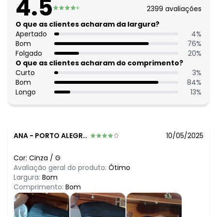
4.5
R$ 79,99
maio/2026
2399
avaliações
R$ 74,99
abril/2026
R$ 79,99
O que as clientes acharam da largura?
março/2026
R$ 89,99
Apertado
4
%
fevereiro/2026
Bom
76
%
Folgado
20
%
O que as clientes acharam do comprimento?
Curto
3
%
Bom
84
%
Longo
13
%
ANA
-
PORTO ALEGRE - RS
10/05/2025
Cor:
Cinza
/
G
Avaliação geral do produto:
Ótimo
Largura:
Bom
Comprimento:
Bom