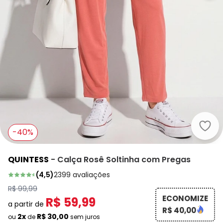
Quin
-40%
QUINTESS
-
Calça Rosê Soltinha com Pregas
(
4,5
)
2399
avaliações
R$ 99,99
ECONOMIZE
R$ 59,99
a partir de
R$ 40,00
2x
R$ 30,00
ou
de
sem juros