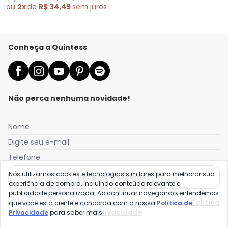
Malha de Viscose
ou
2x
de
R$ 34,49
sem
juros
Conheça a Quintess
Não perca nenhuma novidade!
Nome
Digite seu e-mail
Telefone
Nós utilizamos cookies e tecnologias similares para melhorar sua
Receber novidades
experiência de compra, incluindo conteúdo relevante e
publicidade personalizada. Ao continuar navegando, entendemos
Ao enviar o cadastro, você concorda com a nossa
Política
que você está ciente e concorda com a nossa
Política de
de Privacidade
Privacidade
para saber mais.