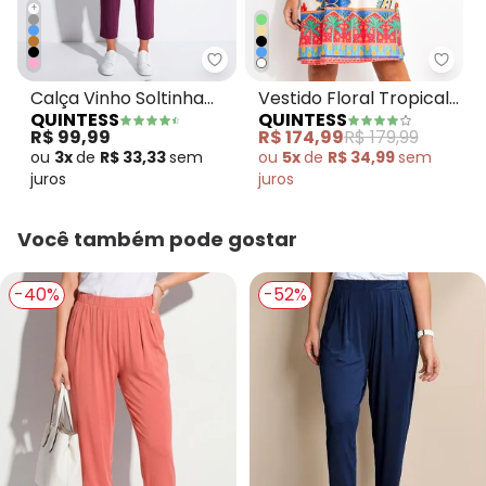
+
Quintess - Calça Vinho Soltinh
Quint
Calça Vinho Soltinha
Vestido Floral Tropical
QUINTESS
QUINTESS
com Pregas
em Malha Fria
R$ 99,99
R$ 174,99
R$ 179,99
ou
3x
de
R$ 33,33
sem
ou
5x
de
R$ 34,99
sem
juros
juros
Você também pode gostar
-40%
-52%