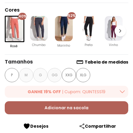
Cores
52%
40%
Chumbo
Preta
Vinho
Marinho
Rosê
Tamanhos
Tabela de medidas
P
M
G
GG
XXG
XLG
GANHE 19% OFF
| Cupom: QUINTESS19
Ganhe 19% OFF Extra em qualquer valor, usando o cupom:
QUINTESS19. Válido para toda loja Quintess, até 07/08/2026.
Adicionar na sacola
Desejos
Compartilhar