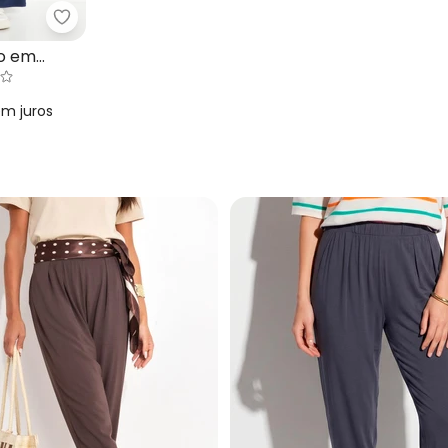
Soltinha com Pregas
Quintess - Calça Azul Marinho em Malha de Visco
ho em
em
juros