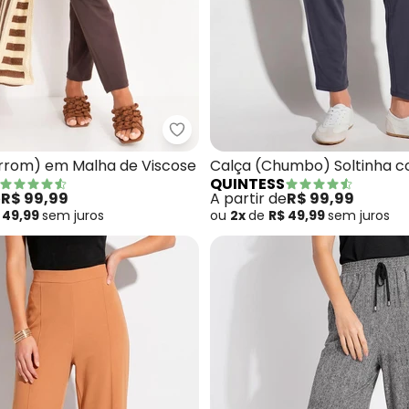
ça (Vinho) Soltinha com Pregas
Quintess - Calça (Marrom) em M
rrom) em Malha de Viscose
Calça (Chumbo) Soltinha 
QUINTESS
e
R$ 99,99
A partir de
R$ 99,99
 49,99
sem
juros
ou
2x
de
R$ 49,99
sem
juros