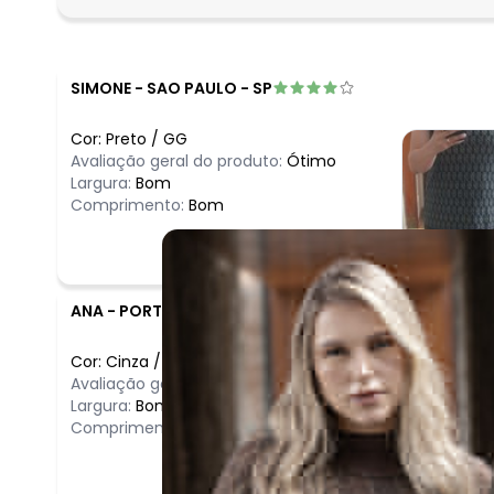
SIMONE
-
SAO PAULO - SP
Cor:
Preto
/
GG
Avaliação geral do produto:
Ótimo
Largura:
Bom
Comprimento:
Bom
ANA
-
PORTO ALEGRE - RS
Cor:
Cinza
/
G
Avaliação geral do produto:
Ótimo
Largura:
Bom
Comprimento:
Bom