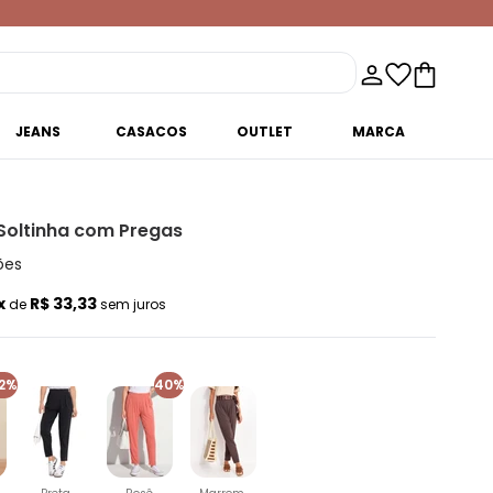
JEANS
CASACOS
OUTLET
MARCA
Soltinha com Pregas
ões
x
R$ 33,33
de
sem juros
2%
40%