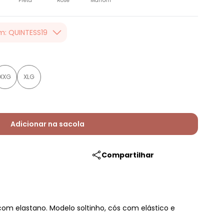
Preta
Rosê
Marrom
m: QUINTESS19
er valor, usando o
 toda loja Quintess,
XXG
XLG
Adicionar na sacola
Compartilhar
om elastano. Modelo soltinho, cós com elástico e