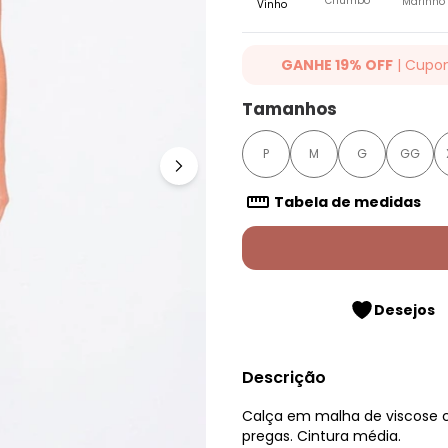
Chumbo
Marinho
Vinho
GANHE 19% OFF
| Cupo
Ganhe 19% OFF Extra em qualqu
Tamanhos
cupom: QUINTESS19. Válido para
até 07/08/2026.
P
M
G
GG
Tabela de medidas
Desejos
Descrição
Calça em malha de viscose c
pregas. Cintura média.