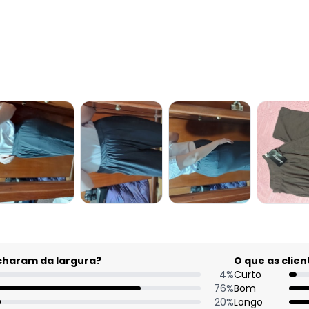
acharam da largura?
O que as cli
4
%
Curto
76
%
Bom
20
%
Longo