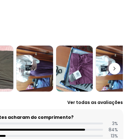
Ver todas as avaliações
entes acharam do comprimento?
3
%
84
%
13
%