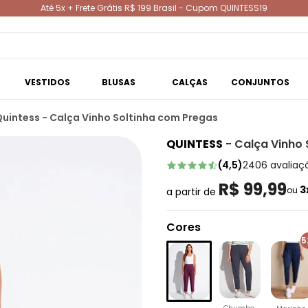
Até 5x + Frete Grátis R$ 199 Brasil - Cupom QUINTESS19
VESTIDOS
BLUSAS
CALÇAS
CONJUNTOS
uintess - Calça Vinho Soltinha com Pregas
QUINTESS
-
Calça Vinho 
(
4,5
)
2406
avaliaç
R$ 99,99
3
ou
a partir de
Cores
5