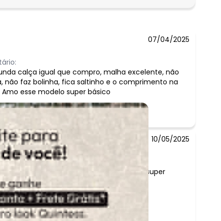
07/04/2025
ário:
unda calça igual que compro, malha excelente, não
, não faz bolinha, fica saltinho e o comprimento na
, Amo esse modelo super básico
10/05/2025
Comentário:
Calça incrível, estilosa e super
confortável e fresquinha.
Apaixonada!