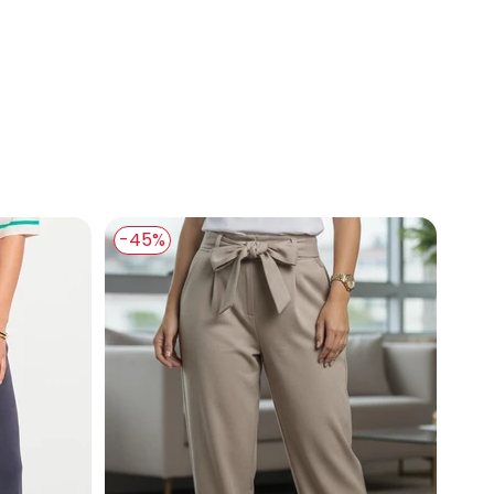
se
-45%