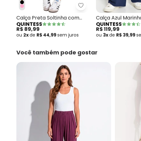
Quintess - Calça Preta 
Calça Preta Soltinha com
Calça Azul Marin
QUINTESS
QUINTESS
Pregas
Malha de Viscose
R$ 89,99
R$ 119,99
ou
2x
de
R$ 44,99
sem
juros
ou
3x
de
R$ 39,99
s
Você também pode gostar