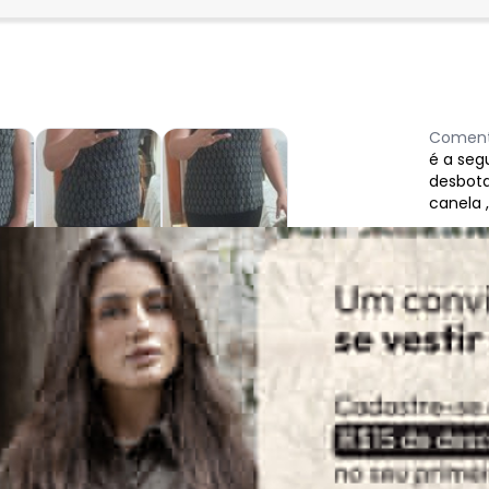
Coment
é a seg
desbota
canela 