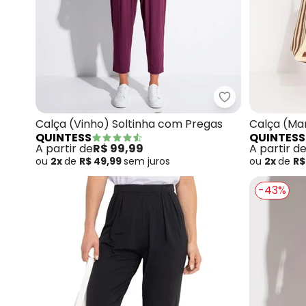
Quintess - Cal
Calça (Vinho) Soltinha com Pregas
Calça (Ma
QUINTESS
QUINTESS
A partir de
R$ 99,99
A partir d
ou
2x
de
R$ 49,99
sem
juros
ou
2x
de
R$
-43%