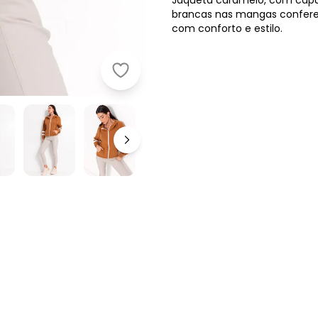
Jaqueta caramelo, com capuz, 
brancas nas mangas conferem
com conforto e estilo.
Quintess - Jaqueta Caramelo em 