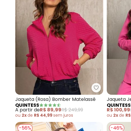
Quintess - Jaq
Jaqueta (Rosa) Bomber Matelassê
Jaqueta J
QUINTESS
QUINTESS
A partir de
R$ 89,99
R$ 249,99
R$ 100,99
ou
2x
de
R$ 44,99
sem
juros
ou
2x
de
R$
-56%
-46%