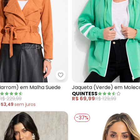
queta (Caramelo) em Molecotton
Quintess - Casaco (Marrom) e
Marrom) em Malha Suede
Jaqueta (Verde) em Molec
QUINTESS
R$ 229,99
R$ 69,99
R$ 129,99
 53,49
sem
juros
-37%