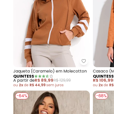
Quintess - Ja
Jaqueta (Caramelo) em Molecotton
Casaco (
QUINTESS
QUINTESS
A partir de
R$ 89,99
R$ 129,99
R$ 106,99
ou
2x
de
R$ 44,99
sem
juros
ou
2x
de
R$
-64%
-68%