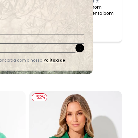
Comentário:
material bom,
comprimento bom
 concorda com a nossa
Política de
-52%