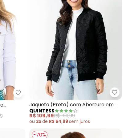
 com Bolsos
Quintess 
Quintess - Jaqueta (Branca) com Barra Desfiada
Jaqueta (Preta) com Abertura em
ra
QUINTESS
Zíper
R$ 109,99
R$ 199,99
99
ou
2x
de
R$ 54,99
sem
juros
-70%