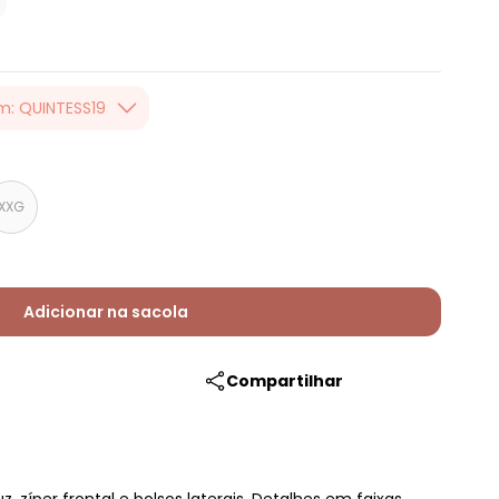
m: QUINTESS19
er valor, usando o
 toda loja Quintess,
XXG
Adicionar na sacola
Compartilhar