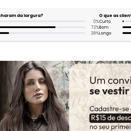
acharam da largura?
O que as cli
0
%
Curto
72
%
Bom
28
%
Longo
Comentá
Adorei a
pra usar
manga p