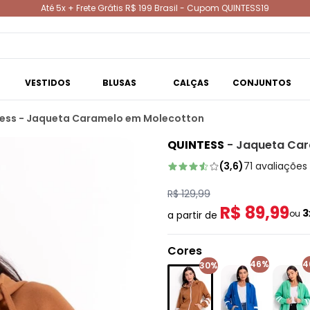
Até 5x + Frete Grátis R$ 199 Brasil - Cupom QUINTESS19
VESTIDOS
BLUSAS
CALÇAS
CONJUNTOS
ess - Jaqueta Caramelo em Molecotton
QUINTESS
-
Jaqueta Car
(
3,6
)
71
avaliações
R$ 129,99
R$ 89,99
3
ou
a partir de
Cores
46%
4
30%