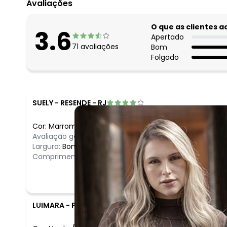
Avaliações
O que as clientes 
3.6
Apertado
71
avaliações
Bom
Folgado
SUELY
-
RESENDE - RJ
Cor:
Marrom
/
GG
Avaliação geral do produto:
Ótimo
Largura:
Bom
Comprimento:
Bom
LUIMARA
-
PENHA - SC