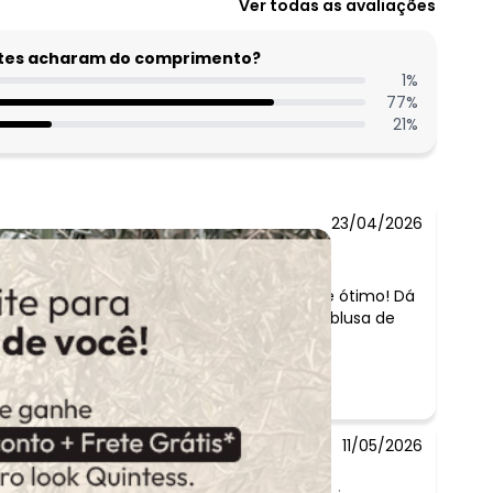
Ver todas as avaliações
entes acharam do comprimento?
1
%
77
%
21
%
23/04/2026
rio:
 jaqueta ! serviu perfeitamente e o tecido é ótimo! Dá
 no outono e se tiver frio é só colocar uma blusa de
or baixo! a cor também é linda
11/05/2026