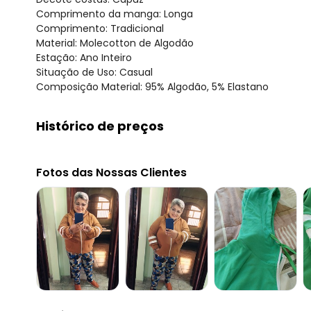
Comprimento da manga: Longa
Comprimento: Tradicional
Material: Molecotton de Algodão
Estação: Ano Inteiro
Situação de Uso: Casual
Composição Material: 95% Algodão, 5% Elastano
Histórico de preços
O preço apresentado abaixo é o menor oferecido em al
agosto/2026
Fotos das Nossas Clientes
julho/2026
junho/2026
maio/2026
abril/2026
março/2026
fevereiro/2026