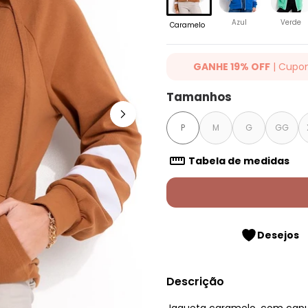
Azul
Verde
Caramelo
GANHE 19% OFF
| Cupo
Ganhe 19% OFF Extra em qualqu
Tamanhos
cupom: QUINTESS19. Válido para
até 07/08/2026.
P
M
G
GG
Tabela de medidas
Desejos
Descrição