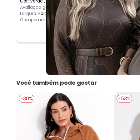
Cor:
Verde
/
G
Avaliação geral do produto:
Bom
Largura:
Folgado
Comprimento:
Longo
Você também pode gostar
-30%
-53%