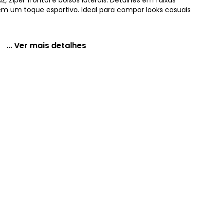
zíper frontal e bolsos laterais. Detalhes em faixas
 um toque esportivo. Ideal para compor looks casuais
... Ver mais detalhes
Molecotton