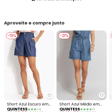
Aproveite e compre junto
-15%
-21%
Quintess - Short Azul Escuro e
Quint
Short Azul Escuro em
Short Azul Médio em
QUINTESS
QUINTESS
Jeans
Jeans