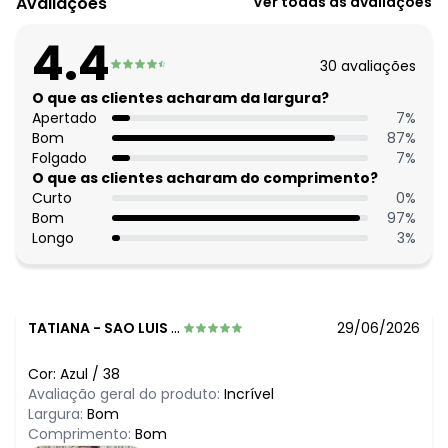
Avaliações
Ver todas as avaliações
algum dia do mês, para o menor tamanho disponível.
N/D*
agosto/2026
4.4
N/D*
julho/2026
30
avaliações
R$ 108,99
junho/2026
N/D*
O que as clientes acharam da largura?
maio/2026
R$ 123,99
Apertado
7
%
abril/2026
N/D*
Bom
87
%
março/2026
R$ 141,99
Folgado
7
%
fevereiro/2026
O que as clientes acharam do comprimento?
Curto
0
%
Bom
97
%
Longo
3
%
TATIANA
-
SAO LUIS DE MONTES BELOS - GO
29/06/2026
Cor:
Azul
/
38
Avaliação geral do produto:
Incrível
Largura:
Bom
Comprimento:
Bom