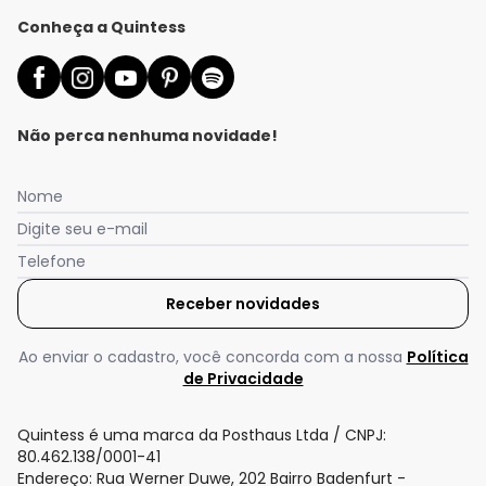
Conheça a Quintess
Não perca nenhuma novidade!
Nome
Digite seu e-mail
Telefone
Receber novidades
Nós utilizamos cookies e tecnologias similares para melhorar sua
experiência de compra, incluindo conteúdo relevante e
publicidade personalizada. Ao continuar navegando, entendemos
Ao enviar o cadastro, você concorda com a nossa
Política
que você está ciente e concorda com a nossa
Política de
de Privacidade
Privacidade
para saber mais.
Quintess é uma marca da Posthaus Ltda / CNPJ:
Aceitar todos os cookies
80.462.138/0001-41
Endereço: Rua Werner Duwe, 202 Bairro Badenfurt -