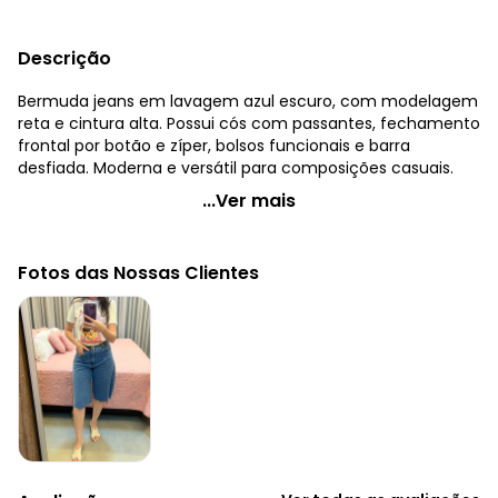
Descrição
Bermuda jeans em lavagem azul escuro, com modelagem
reta e cintura alta. Possui cós com passantes, fechamento
frontal por botão e zíper, bolsos funcionais e barra
desfiada. Moderna e versátil para composições casuais.
Quintess - Jorts Jeans Escuro em Jeans
...Ver mais
Código do produto: 3820150
Modelagem: Solta
Fotos das Nossas Clientes
Cintura: Alta
Comprimento: Acima do joelho
Fechamento: Em botão e zíper
Material: Jeans
Estação: Ano Inteiro
Situação de Uso: Trabalho
Composição Material: 100% Algodão
Histórico de preços
O preço apresentado abaixo é o menor oferecido em