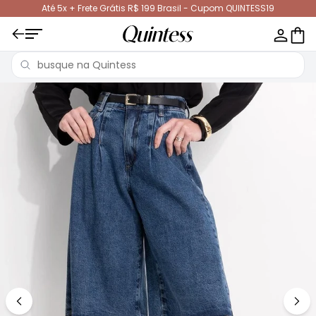
Até 5x + Frete Grátis R$ 199 Brasil - Cupom QUINTESS19