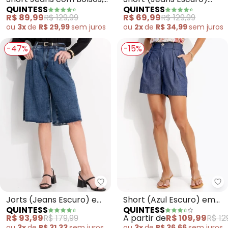
QUINTESS
QUINTESS
com Barra Italiana
Pregas e Barra Dobrada
R$ 69,99
R$ 129,99
R$ 89,99
R$ 129,99
ou
2x
de
R$ 34,99
sem
juros
ou
3x
de
R$ 29,99
sem
juros
-47%
-15%
Quintess - Jorts (Jeans Escuro
Qu
Jorts (Jeans Escuro) em
Short (Azul Escuro) em
QUINTESS
QUINTESS
Jeans
Jeans
R$ 93,99
R$ 179,99
A partir de
R$ 109,99
R$ 12
ou
3x
de
R$ 31,33
sem
juros
ou
3x
de
R$ 36,66
sem
juros