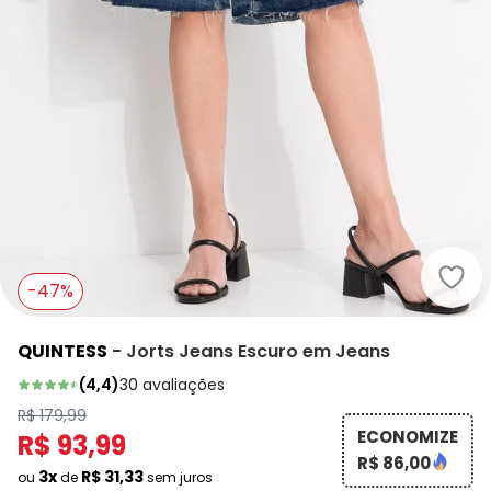
Quin
-47%
QUINTESS
-
Jorts Jeans Escuro em Jeans
(
4,4
)
30
avaliações
R$ 179,99
ECONOMIZE
R$ 93,99
R$ 86,00
3x
R$ 31,33
ou
de
sem juros