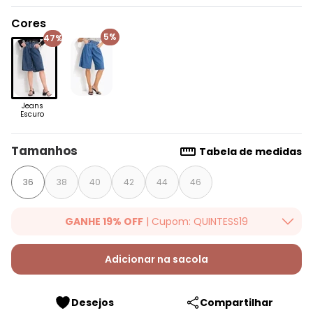
Cores
5%
47%
Jeans
Escuro
Tamanhos
Tabela de medidas
36
38
40
42
44
46
GANHE 19% OFF
| Cupom: QUINTESS19
Ganhe 19% OFF Extra em qualquer valor, usando o cupom:
QUINTESS19. Válido para toda loja Quintess, até 07/08/2026.
Adicionar na sacola
Desejos
Compartilhar