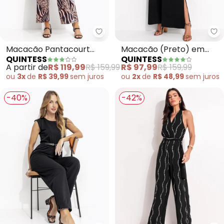
Quintess - Macacão Pantacourt 
Qu
Macacão Pantacourt
Macacão (Preto) em
QUINTESS
QUINTESS
Animal Print em Malha
Malha de Viscose
A partir de
R$ 119,99
R$ 159,99
R$ 97,99
R$ 159,99
Fria com Alças Reguláveis
ou
3x
de
R$ 39,99
sem
juros
ou
2x
de
R$ 48,99
sem
juros
-40%
-42%