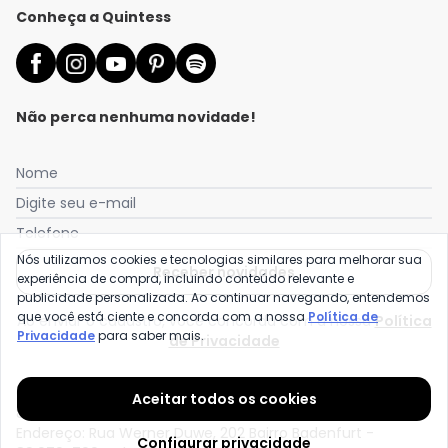
Conheça a Quintess
Não perca nenhuma novidade!
Nome
Digite seu e-mail
Telefone
Nós utilizamos cookies e tecnologias similares para melhorar sua
Receber novidades
experiência de compra, incluindo conteúdo relevante e
publicidade personalizada. Ao continuar navegando, entendemos
que você está ciente e concorda com a nossa
Política de
Ao enviar o cadastro, você concorda com a nossa
Política
Privacidade
para saber mais.
de Privacidade
Quintess é uma marca da Posthaus Ltda / CNPJ:
Aceitar todos os cookies
80.462.138/0001-41
Endereço: Rua Werner Duwe, 202 Bairro Badenfurt -
Configurar privacidade