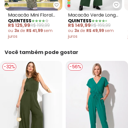
Quintess - Macacão Mini Floral 
Quint
Macacão Mini Floral
Macacão Verde Longo
QUINTESS
QUINTESS
em Malha Plissada
com Bolsos e Faixa
R$ 125,99
R$ 199,99
R$ 149,99
R$ 169,99
ou
3x
de
R$ 41,99
sem
ou
3x
de
R$ 49,99
sem
juros
juros
Você também pode gostar
-32%
-56%