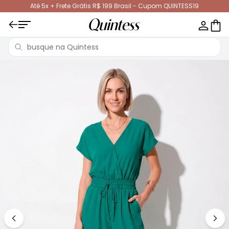
Até 5x + Frete Grátis R$ 199 Brasil - Cupom QUINTESS19