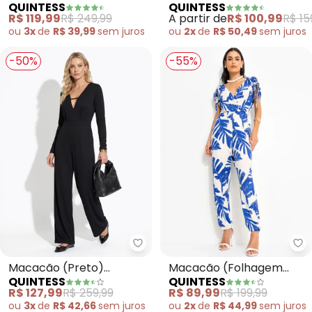
QUINTESS
QUINTESS
Acinturado com Bolsos
Mangas Longas de Tule
R$ 119,99
R$ 249,99
A partir de
R$ 100,99
R$ 15
ou
3x
de
R$ 39,99
sem
juros
ou
2x
de
R$ 50,49
sem
juros
-50%
-55%
Quintess - Macacão (Preto) Ma
Qu
Macacão (Preto)
Macacão (Folhagem
QUINTESS
QUINTESS
Mangas Longas e Bolsos
Azul) em Malha de
R$ 127,99
R$ 259,99
R$ 89,99
R$ 199,99
Viscose
ou
3x
de
R$ 42,66
sem
juros
ou
2x
de
R$ 44,99
sem
juros