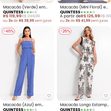
Quintess - Macacão (Verde) em 
Qu
Macacão (Verde) em
Macacão (Mini Floral) em
QUINTESS
QUINTESS
Alfaiataria
Malha Plissada
R$ 119,99
R$ 249,99
A partir de
R$ 125,99
R$ 19
ou
3x
de
R$ 39,99
sem
juros
ou
3x
de
R$ 41,99
sem
juros
-46%
-26%
Quintess - Macacão (Azul) em 
Qu
Macacão (Azul) em
Macacão Longo Estampa
QUINTESS
QUINTESS
Crepe Plano
Folhagem em Malha de