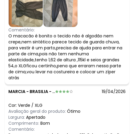
Comentário:
O macacão é bonito o tecido não é algodão nem
crepe,nem sintético parece tecido de guarda chuva,
para vestir é um parto,precisa de ajuda para entrar na
parte de cima,pois não tem nenhuma
elasticidade,tenho 1,62 de altura ,115kl e seios grandes
54,o XLGficou certinho,pena que erraram nessa parte
de cima,vou levar na costureira e colocar um zíper
atrás
MARCIA
-
BRASILIA - DF
19/04/2026
Cor:
Verde
/
XLG
Avaliação geral do produto:
Ótimo
Largura:
Apertado
Comprimento:
Bom
Comentário: