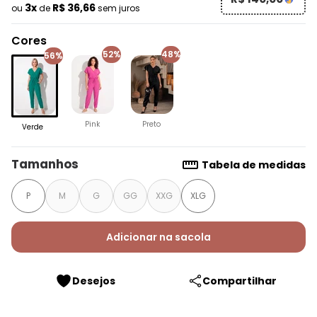
3x
R$ 36,66
ou
de
sem juros
Cores
52%
48%
56%
Pink
Preto
Verde
Tamanhos
Tabela de medidas
P
M
G
GG
XXG
XLG
Adicionar na sacola
Desejos
Compartilhar