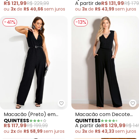
R$ 121,99
R$ 229,99
A partir de
R$ 131,99
R$ 179
Viscose com Ajuste na
ou
3x
de
R$ 40,66
sem
juros
ou
3x
de
R$ 43,99
sem
juros
Cintura
-41%
-13%
Quintess - Macacão (Preto) em
Qu
Macacão (Preto) em
Macacão com Decote
QUINTESS
QUINTESS
Malha com Lurex
Transpassado (Preto) e
R$ 117,99
R$ 199,99
A partir de
R$ 129,99
R$ 14
Bolsos
ou
2x
de
R$ 58,99
sem
juros
ou
3x
de
R$ 43,33
sem
juros