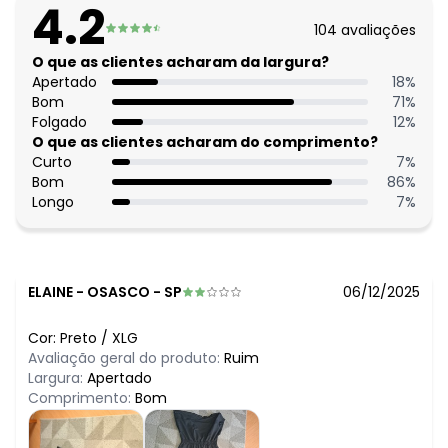
4.2
104
avaliações
O que as clientes acharam da largura?
Apertado
18
%
Bom
71
%
Folgado
12
%
O que as clientes acharam do comprimento?
Curto
7
%
Bom
86
%
Longo
7
%
ELAINE
-
OSASCO - SP
06/12/2025
Cor:
Preto
/
XLG
Avaliação geral do produto:
Ruim
Largura:
Apertado
Comprimento:
Bom