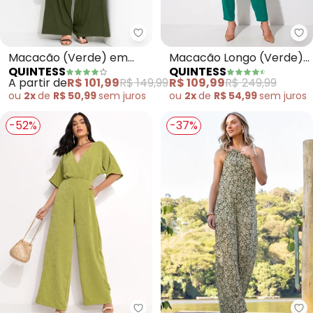
Quintess - Macacão (Verde) em
Qu
Macacão (Verde) em
Macacão Longo (Verde)
QUINTESS
QUINTESS
Malha de Viscose com
Acinturado com Bolsos
A partir de
R$ 101,99
R$ 149,99
R$ 109,99
R$ 249,99
Elastano
ou
2x
de
R$ 50,99
sem
juros
ou
2x
de
R$ 54,99
sem
juros
-52%
-37%