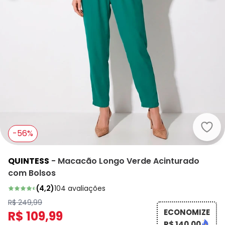
Quin
-56%
QUINTESS
-
Macacão Longo Verde Acinturado
com Bolsos
(
4,2
)
104
avaliações
R$ 249,99
ECONOMIZE
R$ 109,99
R$ 140,00