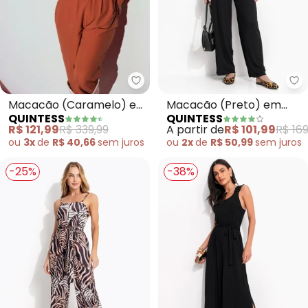
Quintess - Macacão (Caramelo
Qu
Macacão (Caramelo) em
Macacão (Preto) em
QUINTESS
QUINTESS
Crepe Plano com Bolsos
Malha de Viscose
R$ 121,99
R$ 339,99
A partir de
R$ 101,99
R$ 169
ou
3x
de
R$ 40,66
sem
juros
ou
2x
de
R$ 50,99
sem
juros
-25%
-38%