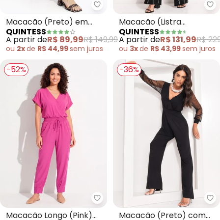
Quintess - Macacão (Preto) e
Qu
Macacão (Preto) em
Macacão (Listra
QUINTESS
QUINTESS
Malha Crepe
Renovada) em Malha de
A partir de
R$ 89,99
R$ 149,99
A partir de
R$ 131,99
R$ 229
Viscose
ou
2x
de
R$ 44,99
sem
juros
ou
3x
de
R$ 43,99
sem
juros
-52%
-36%
Quintess - Macacão Longo (Pin
Qu
Macacão Longo (Pink)
Macacão (Preto) com