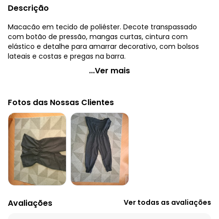
Descrição
Macacão em tecido de poliéster. Decote transpassado
com botão de pressão, mangas curtas, cintura com
elástico e detalhe para amarrar decorativo, com bolsos
lateais e costas e pregas na barra.
Quintess - Macacão Longo Verde Acinturado com
...Ver mais
Bolsos
Código do produto: 3531912
Fotos das Nossas Clientes
Modelagem: Solto
Comprimento da manga: Curta
Comprimento: Longo
Decote frente: Transpassado
Complemento: Bolsos; bolsos costas; botões decorativos;
detalhe para amarrar; elástico na cintura
Tecido: Crepe (tecido plano)
Composição: 100% poliéster
Avaliações
Ver todas as avaliações