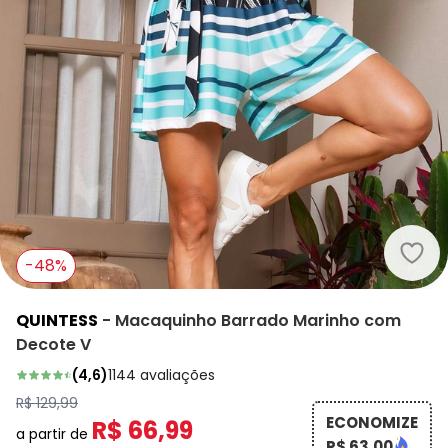
Quin
-48%
QUINTESS
-
Macaquinho Barrado Marinho com
Decote V
(
4,6
)
1144
avaliações
R$ 129,99
ECONOMIZE
R$ 66,99
a partir de
R$ 63,00