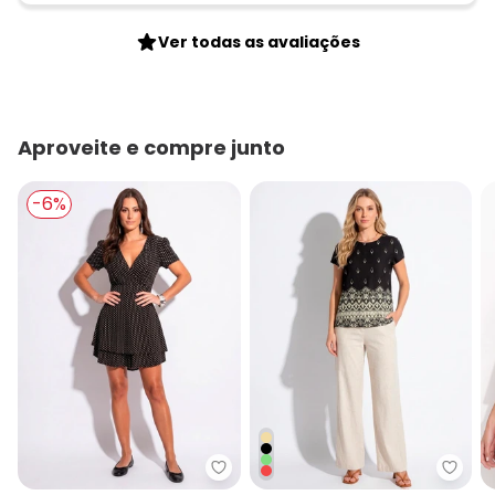
Ver todas as avaliações
Aproveite e compre junto
-6%
Quintess - Macaquinho Poá Fun
Quint