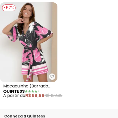
-57%
Quintess - Macaquinho (Barrad
Macaquinho (Barrado
QUINTESS
Rosa) com Decote V
A partir de
R$ 59,99
R$ 139,99
Conheça a Quintess