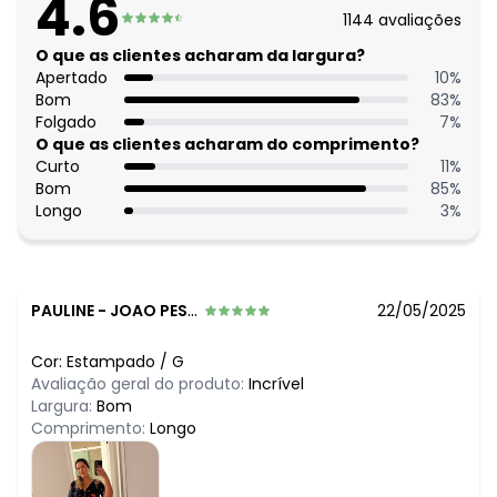
4.6
R$ 66,99
junho/2026
1144
avaliações
R$ 86,99
maio/2026
R$ 71,99
O que as clientes acharam da largura?
abril/2026
R$ 81,99
Apertado
10
%
março/2026
R$ 81,99
Bom
83
%
fevereiro/2026
Folgado
7
%
O que as clientes acharam do comprimento?
Curto
11
%
Bom
85
%
Longo
3
%
PAULINE
-
JOAO PESSOA - PB
22/05/2025
Cor:
Estampado
/
G
Avaliação geral do produto:
Incrível
Largura:
Bom
Comprimento:
Longo