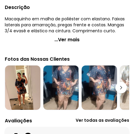
Descrição
Macaquinho em malha de poliéster com elastano. Faixas
laterais para amarração, pregas frente e costas. Mangas
3/4 evasê e elástico na cintura. Comprimento curto.
Quintess - Macaquinho Barrado Marinho com Decote V
...Ver mais
Código do produto: 3424348
Modelagem: Solto
Fotos das Nossas Clientes
Comprimento da manga: 3/4
Modelo da manga: Evasê
Decote frente: V
Complemento: Detalhe para amarrar
Tecido: Malha crepe
Composição: Conforme imagem etiqueta
Histórico de preços
O preço apresentado abaixo é o menor oferecido em
algum dia do mês, para o menor tamanho disponível.
Avaliações
Ver todas as avaliações
R$ 79,99
agosto/2026
R$ 69,99
julho/2026