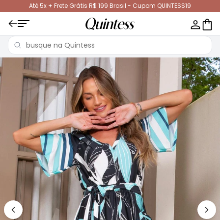
Até 5x + Frete Grátis R$ 199 Brasil - Cupom QUINTESS19