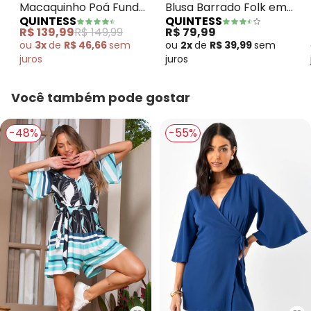
Macaquinho Poá Fundo
Blusa Barrado Folk em
QUINTESS
QUINTESS
Preto em Malha de
Malha Fria
R$ 139,99
R$ 149,99
R$ 79,99
Viscose
ou
3x
de
R$ 46,66
sem
ou
2x
de
R$ 39,99
sem
juros
juros
Você também pode gostar
-48%
-55%