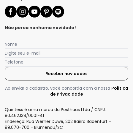
Não perca nenhuma novidade!
Nome
Digite seu e-mail
Telefone
Receber novidades
Nós utilizamos cookies e tecnologias similares para melhorar sua
experiência de compra, incluindo conteúdo relevante e
publicidade personalizada. Ao continuar navegando, entendemos
Ao enviar o cadastro, você concorda com a nossa
Política
que você está ciente e concorda com a nossa
Política de
de Privacidade
Privacidade
para saber mais.
Quintess é uma marca da Posthaus Ltda / CNPJ:
Aceitar todos os cookies
80.462.138/0001-41
Endereço: Rua Werner Duwe, 202 Bairro Badenfurt -
89.070-700 - Blumenau/SC
Configurar privacidade