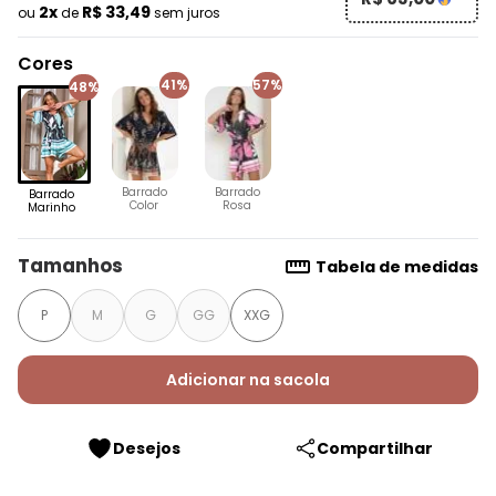
2x
R$ 33,49
ou
de
sem juros
Cores
41%
57%
48%
Barrado
Barrado
Barrado
Color
Rosa
Marinho
Tamanhos
Tabela de medidas
P
M
G
GG
XXG
Adicionar na sacola
Desejos
Compartilhar