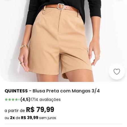
Quin
QUINTESS
-
Blusa Preta com Mangas 3/4
(
4,5
)
1714
avaliações
R$ 79,99
a partir de
2x
R$ 39,99
ou
de
sem juros