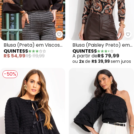
Quintess - Blusa (Preta) em Vis
Qu
Blusa (Preta) em Viscose
Blusa (Paisley Preto) em
QUINTESS
QUINTESS
Plana
Malha de Viscose
R$ 54,99
R$ 119,99
A partir de
R$ 79,99
ou
2x
de
R$ 39,99
sem
juros
-50%