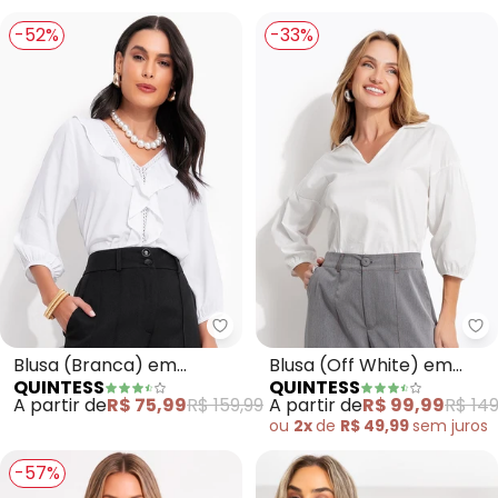
-52%
-33%
Quintess - Blusa (Branca) em V
Qu
Blusa (Branca) em
Blusa (Off White) em
QUINTESS
QUINTESS
Viscose Plana
Tricoline
A partir de
R$ 75,99
R$ 159,99
A partir de
R$ 99,99
R$ 149
ou
2x
de
R$ 49,99
sem
juros
-57%