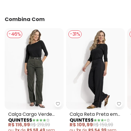
Combina Com
-46%
-31%
Quintess - Calça Cargo Verde Mi
Quint
Calça Cargo Verde
Calça Reta Preta em
QUINTESS
QUINTESS
Militar em Sarja
Viscose Plana
R$ 116,99
R$ 219,99
R$ 109,99
R$ 159,99
ou
2x
de
R$ 58,49
sem
ou
2x
de
R$ 54,99
sem