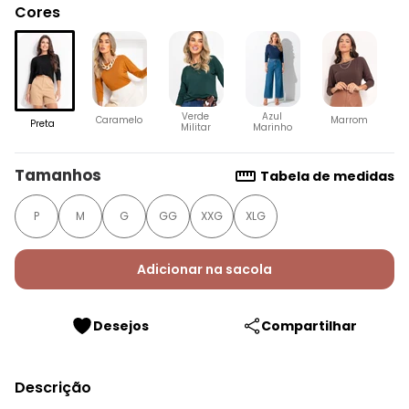
Cores
Verde
Azul
Caramelo
Marrom
Preta
Militar
Marinho
Tamanhos
Tabela de medidas
P
M
G
GG
XXG
XLG
Adicionar na sacola
Desejos
Compartilhar
Descrição