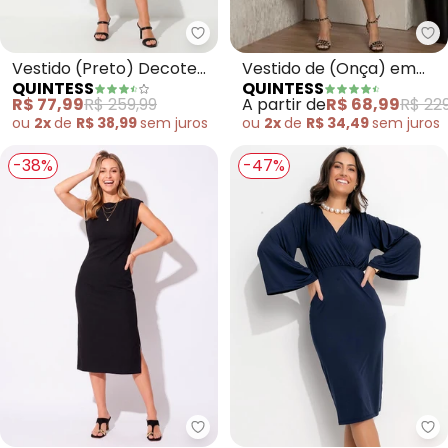
Qu
Quintess - Vestido (Preto) De
Vestido de (Onça) em
Vestido (Preto) Decote
QUINTESS
QUINTESS
Tule com Mangas
Quadrado e Fenda
A partir de
R$ 68,99
R$ 229
R$ 77,99
R$ 259,99
Amplas
ou
2x
de
R$ 34,49
sem
juros
ou
2x
de
R$ 38,99
sem
juros
-38%
-47%
Quintess - Vestido (Preto) em
Qu