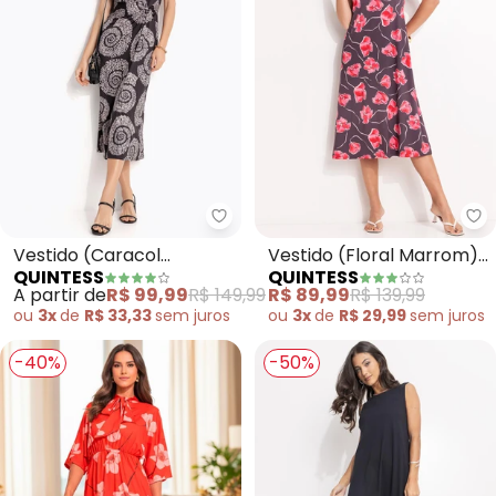
Quintess - Vestido (Caracol Do
Qu
Vestido (Caracol
Vestido (Floral Marrom)
QUINTESS
QUINTESS
Dourado) em Malha Fria
em Malha Fria
A partir de
R$ 99,99
R$ 149,99
R$ 89,99
R$ 139,99
ou
3x
de
R$ 33,33
sem
juros
ou
3x
de
R$ 29,99
sem
juros
-40%
-50%