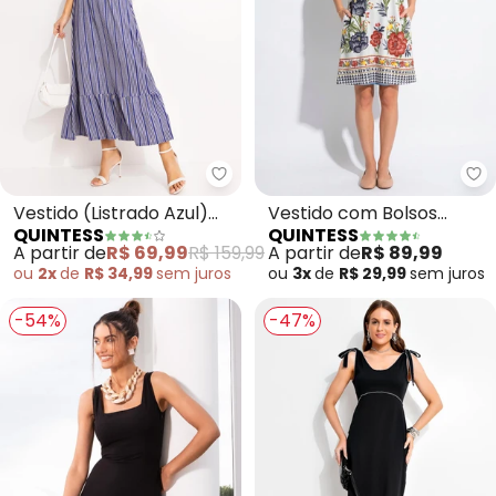
Quintess - Vestido (Listrado Az
Qu
Vestido (Listrado Azul)
Vestido com Bolsos
QUINTESS
QUINTESS
em Malha de Viscose
(Floral Étnico)
A partir de
R$ 69,99
R$ 159,99
A partir de
R$ 89,99
ou
2x
de
R$ 34,99
sem
juros
ou
3x
de
R$ 29,99
sem
juros
-54%
-47%