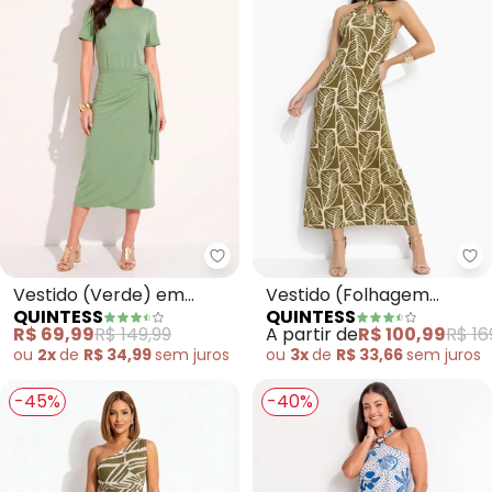
Quintess - Vestido (Verde) em 
Qu
Vestido (Verde) em
Vestido (Folhagem
QUINTESS
QUINTESS
Malha de Viscose
Abstrata) em Malha de
R$ 69,99
R$ 149,99
A partir de
R$ 100,99
R$ 16
Viscose Te
ou
2x
de
R$ 34,99
sem
juros
ou
3x
de
R$ 33,66
sem
juros
-45%
-40%