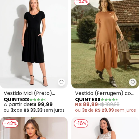
-52%
Qu
Quintess - Vestido Midi (Preto)
Vestido (Ferrugem) com
Vestido Midi (Preto)
QUINTESS
QUINTESS
Bolsos e Barra
Acinturado com Bolsos
R$ 89,99
R$ 189,99
A partir de
R$ 99,99
Assimétrica
ou
3x
de
R$ 29,99
sem
juros
ou
3x
de
R$ 33,33
sem
juros
-42%
-16%