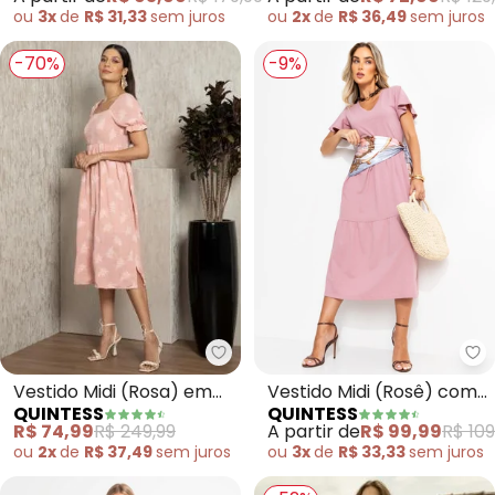
Malha Fria
ou
3x
de
R$ 31,33
sem
juros
ou
2x
de
R$ 36,49
sem
juros
-70%
-9%
Quintess - Vestido Midi (Rosa)
Qu
Vestido Midi (Rosa) em
Vestido Midi (Rosê) com
QUINTESS
QUINTESS
Tecido Plano Jacquard
Babados e Mangas
R$ 74,99
R$ 249,99
A partir de
R$ 99,99
R$ 109
Amplas
ou
2x
de
R$ 37,49
sem
juros
ou
3x
de
R$ 33,33
sem
juros