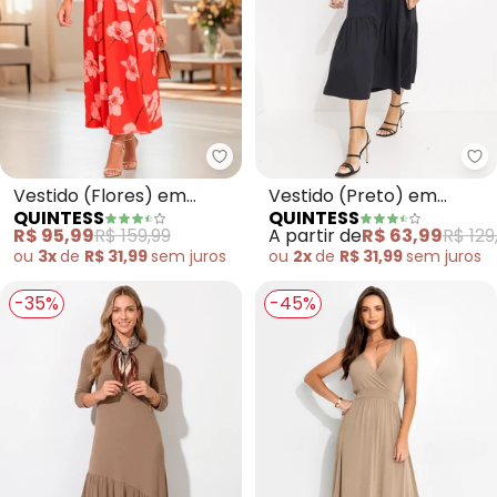
Quintess - Vestido (Flores) em 
Qu
Vestido (Flores) em
Vestido (Preto) em
QUINTESS
QUINTESS
Malha Fria
Malha de Algodão
R$ 95,99
R$ 159,99
A partir de
R$ 63,99
R$ 129
Penteado
ou
3x
de
R$ 31,99
sem
juros
ou
2x
de
R$ 31,99
sem
juros
-35%
-45%