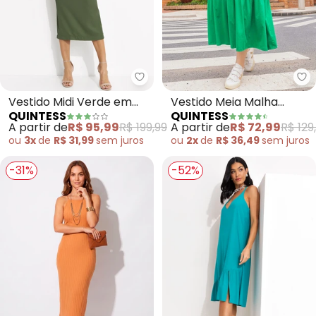
Quintess - Vestido Midi Verde
Qu
Vestido Midi Verde em
Vestido Meia Malha
QUINTESS
QUINTESS
Crepe com Ombro
(Verde) com Babados
A partir de
R$ 95,99
R$ 199,99
A partir de
R$ 72,99
R$ 129
Estruturado e Drapeado
ou
3x
de
R$ 31,99
sem
juros
ou
2x
de
R$ 36,49
sem
juros
Lateral
-31%
-52%