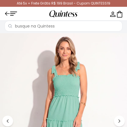
Até 5x + Frete Grátis R$ 199 Brasil - Cupom QUINTESS19