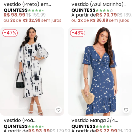
Vestido (Preto) em
Vestido (Azul Marinho)
QUINTESS
QUINTESS
Malha Ponto Roma
em Malha Fria
R$ 98,99
R$ 159,99
A partir de
R$ 73,79
R$ 139
Sarjado
ou
3x
de
R$ 32,99
sem
juros
ou
2x
de
R$ 36,89
sem
juros
-47%
-43%
Quintess - Vestido (Poá Descon
Qu
Vestido (Poá
Vestido Manga 3/4
QUINTESS
QUINTESS
Desconstruído) em
(Margaridas Azul)
A partir de
R$ 93,99
R$ 179,99
A partir de
R$ 72,99
R$ 129