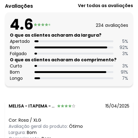
algum dia do mês, para o menor tamanho disponível.
Avaliações
Ver todas as avaliações
R$ 89,99
agosto/2026
R$ 89,99
julho/2026
4.6
R$ 79,99
junho/2026
234
avaliações
N/D*
maio/2026
R$ 99,99
O que as clientes acharam da largura?
abril/2026
R$ 79,99
Apertado
5
%
março/2026
N/D*
Bom
92
%
fevereiro/2026
Folgado
3
%
O que as clientes acharam do comprimento?
Curto
3
%
Bom
91
%
Longo
7
%
MELISA
-
ITAPEMA - SC
15/04/2025
Cor:
Rosa
/
XLG
Avaliação geral do produto:
Ótimo
Largura:
Bom