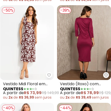
-50%
-39%
Quintess - Vestido Midi Floral
Qu
Vestido Midi Floral em
Vestido (Roxo) com
QUINTESS
QUINTESS
Malha Fria com Alças de
Botões
A partir de
R$ 73,99
R$ 149,99
A partir de
R$ 78,99
R$ 129
Amarração
ou
2x
de
R$ 36,99
sem
juros
ou
2x
de
R$ 39,49
sem
juros
-40%
-44%