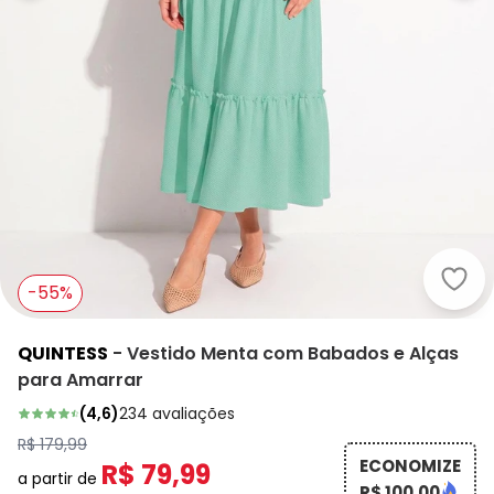
Quin
-55%
QUINTESS
-
Vestido Menta com Babados e Alças
para Amarrar
(
4,6
)
234
avaliações
R$ 179,99
ECONOMIZE
R$ 79,99
a partir de
R$ 100,00