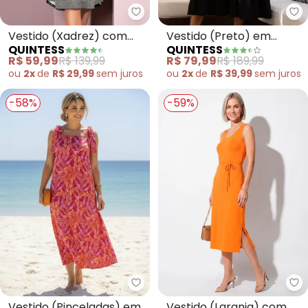
Quintess - Vestido (Xadrez) co
Qu
Vestido (Xadrez) com
Vestido (Preto) em
QUINTESS
QUINTESS
Gola Padre e Bolsos
Viscose Plana
R$ 59,99
R$ 139,99
R$ 79,99
R$ 189,99
ou
2x
de
R$ 29,99
sem
juros
ou
2x
de
R$ 39,99
sem
juros
-58%
-59%
Quintess - Vestido (Pinceladas)
Qu
Vestido (Pinceladas) em
Vestido (Laranja) com