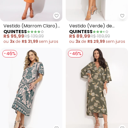
Quintess - Vestido (Marrom Cl
Qu
Vestido (Marrom Claro)
Vestido (Verde) de
QUINTESS
QUINTESS
em Canelado
Alcinha
R$ 95,99
R$ 139,99
R$ 89,99
R$ 189,99
ou
3x
de
R$ 31,99
sem
juros
ou
3x
de
R$ 29,99
sem
juros
-46%
-46%