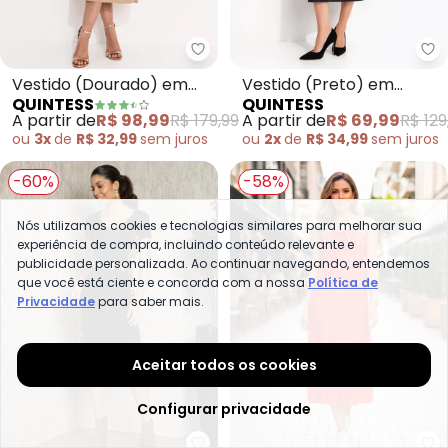
Quintess - Vestido (Dourado) 
Qu
Vestido (Dourado) em
Vestido (Preto) em
QUINTESS
QUINTESS
Malha com Lurex
Malha Fria
A partir de
R$ 98,99
R$ 179,99
A partir de
R$ 69,99
R$ 129
ou
3x
de
R$ 32,99
sem
juros
ou
2x
de
R$ 34,99
sem
juros
-60%
-58%
Nós utilizamos cookies e tecnologias similares para melhorar sua
experiência de compra, incluindo conteúdo relevante e
publicidade personalizada. Ao continuar navegando, entendemos
que você está ciente e concorda com a nossa
Política de
Privacidade
para saber mais.
Aceitar todos os cookies
Configurar privacidade