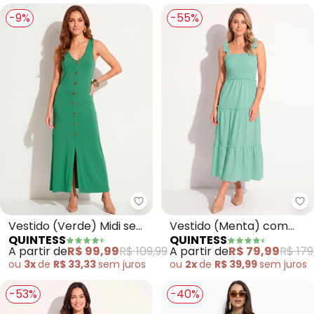
-9%
-55%
Quintess - Vestido (Verde) Mi
Qu
Vestido (Verde) Midi sem
Vestido (Menta) com
QUINTESS
QUINTESS
Mangas com Botões
Babados e Alças para
A partir de
R$ 99,99
R$ 109,99
A partir de
R$ 79,99
R$ 179
Amarrar
ou
3x
de
R$ 33,33
sem
juros
ou
2x
de
R$ 39,99
sem
juros
-53%
-40%