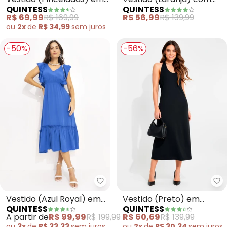
QUINTESS
QUINTESS
Malha Fria
Amarração na Cintura
R$ 69,99
R$ 169,99
R$ 56,99
R$ 139,99
ou
2x
de
R$ 34,99
sem
juros
-50%
-56%
Quintess - Vestido (Azul Royal)
Qu
Vestido (Azul Royal) em
Vestido (Preto) em
QUINTESS
QUINTESS
Viscose Plana
Malha Crepe
A partir de
R$ 99,99
R$ 199,99
R$ 60,69
R$ 139,99
ou
3x
de
R$ 33,33
sem
juros
ou
2x
de
R$ 30,34
sem
juros