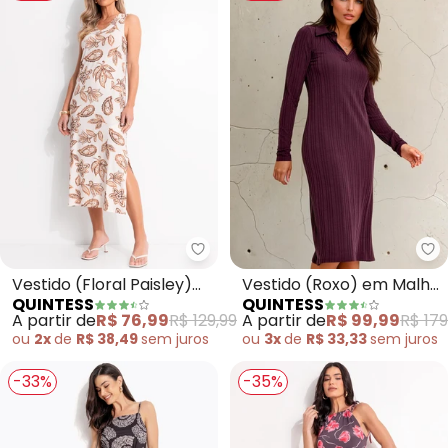
Quintess - Vestido (Floral Pais
Qu
Vestido (Floral Paisley)
Vestido (Roxo) em Malha
QUINTESS
QUINTESS
em Malha de Viscose
Texturizada
A partir de
R$ 76,99
R$ 129,99
A partir de
R$ 99,99
R$ 179
ou
2x
de
R$ 38,49
sem
juros
ou
3x
de
R$ 33,33
sem
juros
-33%
-35%