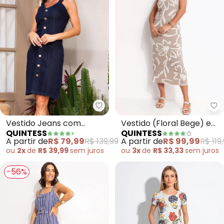
Qu
Vestido Jeans com
Vestido (Floral Bege) em
QUINTESS
QUINTESS
Botões (Jeans Escuro)
Malha de Viscose
A partir de
R$ 79,99
R$ 139,99
A partir de
R$ 99,99
R$ 119
ou
2x
de
R$ 39,99
sem
juros
ou
3x
de
R$ 33,33
sem
juros
-56%