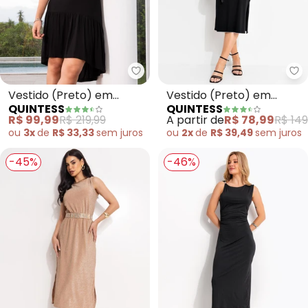
Quintess - Vestido (Preto) em V
Qu
Vestido (Preto) em
Vestido (Preto) em
QUINTESS
QUINTESS
Viscose Plana Sarjada
Malha de Algodão
R$ 99,99
R$ 219,99
A partir de
R$ 78,99
R$ 149
ou
3x
de
R$ 33,33
sem
juros
ou
2x
de
R$ 39,49
sem
juros
-45%
-46%