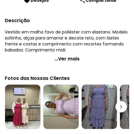
Desejos
Compartilhar
Descrição
Vestido em malha favo de poliéster com elastano. Modelo
soltinho, alças para amarrar e decote reto, com lástex
frente e costas e comprimento com recortes formando
babados. Comprimento midi.
Quintess - Vestido Menta com Babados e Alças para
...Ver mais
Amarrar
Código do produto: 3528750
Fotos das Nossas Clientes
Modelagem: Solto
Comprimento: Midi
Decote frente: Reto
Complemento: Alças para amarrar; babado; franzido
Tecido: Malha jacquard
Composição: Conforme imagem etiqueta
Histórico de preços
O preço apresentado abaixo é o menor oferecido em