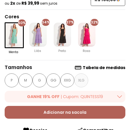
2x
R$ 39,99
ou
de
sem juros
Cores
34%
37%
32%
50%
Lilás
Preto
Rosa
Menta
Tamanhos
Tabela de medidas
P
M
G
GG
XXG
XLG
GANHE 19% OFF
| Cupom: QUINTESS19
Ganhe 19% OFF Extra em qualquer valor, usando o cupom:
QUINTESS19. Válido para toda loja Quintess, até 07/08/2026.
Adicionar na sacola