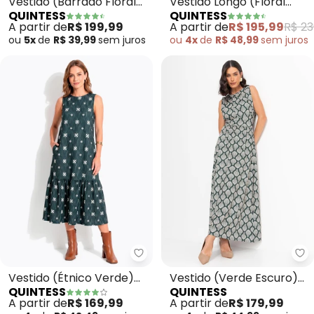
Vestido (Barrado Floral
Vestido Longo (Floral
QUINTESS
QUINTESS
Azul) em Malha Fria
Preto) com Bolsos
A partir de
R$ 199,99
A partir de
R$ 195,99
R$ 23
ou
5x
de
R$ 39,99
sem
juros
ou
4x
de
R$ 48,99
sem
juros
Quintess - Vestido (Étnico Ver
Qu
Vestido (Étnico Verde)
Vestido (Verde Escuro)
QUINTESS
QUINTESS
em Malha Texturizada
em Malha Fria
A partir de
R$ 169,99
A partir de
R$ 179,99