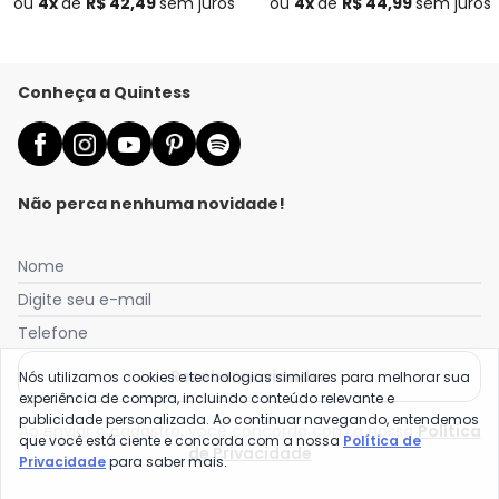
ou
4x
de
R$ 42,49
sem
juros
ou
4x
de
R$ 44,99
sem
juros
Conheça a Quintess
Não perca nenhuma novidade!
Nome
Digite seu e-mail
Telefone
Receber novidades
Nós utilizamos cookies e tecnologias similares para melhorar sua
experiência de compra, incluindo conteúdo relevante e
publicidade personalizada. Ao continuar navegando, entendemos
Ao enviar o cadastro, você concorda com a nossa
Política
que você está ciente e concorda com a nossa
Política de
de Privacidade
Privacidade
para saber mais.