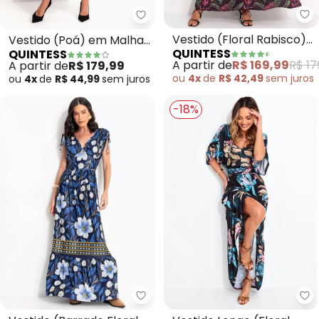
Qu
Quintess - Vestido (Poá) em Ma
Vestido (Floral Rabisco)
Vestido (Poá) em Malha
QUINTESS
QUINTESS
em Malha Fria
de Viscose
A partir de
R$ 169,99
R$ 17
A partir de
R$ 179,99
ou
4x
de
R$ 42,49
sem
juros
ou
4x
de
R$ 44,99
sem
juros
-18%
Quintess - Vestido (Barrado Flo
Qu