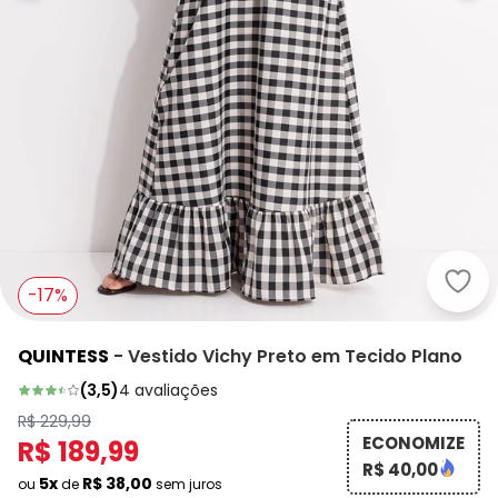
Quin
-17%
QUINTESS
-
Vestido Vichy Preto em Tecido Plano
(
3,5
)
4
avaliações
R$ 229,99
ECONOMIZE
R$ 189,99
R$ 40,00
5x
R$ 38,00
ou
de
sem juros