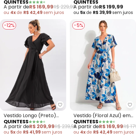
QUINTESS
QUINTESS
Preto) em Poliéster
Tropical Verde) em
A partir de
R$ 169,99
R$ 229,99
A partir de
R$ 199,99
Malha Fria
ou
4x
de
R$ 42,49
sem
juros
ou
5x
de
R$ 39,99
sem
juros
-12%
-5%
Quintess - Vestido Longo (Pret
Qu
Vestido Longo (Preto)
Vestido (Floral Azul) em
QUINTESS
QUINTESS
com Cinto
Malha Fria
A partir de
R$ 209,99
R$ 239,99
A partir de
R$ 169,99
R$ 17
ou
5x
de
R$ 41,99
sem
juros
ou
4x
de
R$ 42,49
sem
juros