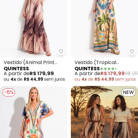
Quintess - Vestido (Animal Prin
Qu
Vestido (Animal Print
Vestido (Tropical
QUINTESS
QUINTESS
Cervo) em Malha Fria
Bordado) em Malha Fria
A partir de
R$ 179,99
A partir de
R$ 179,99
R$ 21
ou
4x
de
R$ 44,99
sem
juros
ou
4x
de
R$ 44,99
sem
juros
-6%
NEW