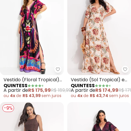
Quintess - Vestido (Floral Tropi
Qu
Vestido (Floral Tropical)
Vestido (Sol Tropical) em
QUINTESS
QUINTESS
em Malha Fria
Malha Fria
A partir de
R$ 175,99
R$ 189,99
A partir de
R$ 174,99
R$ 17
ou
4x
de
R$ 43,99
sem
juros
ou
4x
de
R$ 43,74
sem
juros
-9%