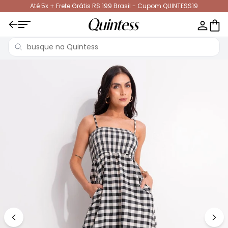
Até 5x + Frete Grátis R$ 199 Brasil - Cupom QUINTESS19