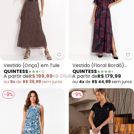
Quintess - Vestido (Onça) em T
Qu
Vestido (Onça) em Tule
Vestido (Floral Bordô)
QUINTESS
QUINTESS
em Malha Fria
A partir de
R$ 199,99
R$ 219,99
A partir de
R$ 179,99
ou
5x
de
R$ 39,99
sem
juros
ou
4x
de
R$ 44,99
sem
juros
-9%
-9%