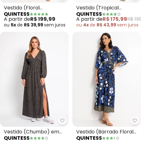
Vestido (Floral
Vestido (Tropical
QUINTESS
QUINTESS
Pincelado) em Malha Fria
Colorido) em Malha Fria
A partir de
R$ 199,99
A partir de
R$ 175,99
R$ 19
ou
5x
de
R$ 39,99
sem
juros
ou
4x
de
R$ 43,99
sem
juros
Quintess - Vestido (Chumbo) e
Qu
Vestido (Chumbo) em
Vestido (Barrado Floral
QUINTESS
QUINTESS
Malha Jacquard
Azul) em Malha Fria