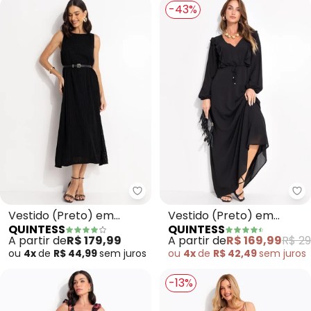
-43%
Quintess - Vestido (Preto) em 
Qu
Vestido (Preto) em
Vestido (Preto) em
QUINTESS
QUINTESS
Malha Crepe Plissada
Crepe Plano
A partir de
R$ 179,99
A partir de
R$ 169,99
R$ 29
ou
4x
de
R$ 44,99
sem
juros
ou
4x
de
R$ 42,49
sem
juros
-13%