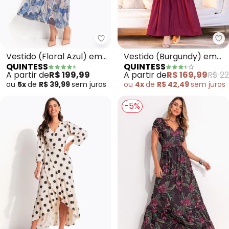
Quintess - Vestido (Floral Azul)
Qu
Vestido (Floral Azul) em
Vestido (Burgundy) em
QUINTESS
QUINTESS
Tule
Viscose Plana
A partir de
R$ 199,99
A partir de
R$ 169,99
R$ 22
ou
5x
de
R$ 39,99
sem
juros
ou
4x
de
R$ 42,49
sem
juros
-5%