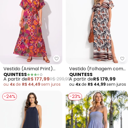
Quintess - Vestido (Animal Prin
Qu
Vestido (Animal Print)
Vestido (Folhagem com
QUINTESS
QUINTESS
em Tecido Plano de
Barrado) em Malha Fria
A partir de
R$ 177,99
R$ 299,99
A partir de
R$ 179,99
Poliéste
ou
4x
de
R$ 44,49
sem
juros
ou
4x
de
R$ 44,99
sem
juros
-24%
-23%