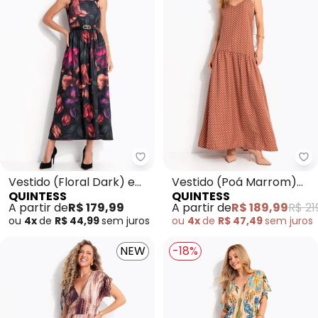
Quintess - Vestido (Floral Dark
Vestido (Floral Dark) em
Vestido (Poá Marrom)
QUINTESS
QUINTESS
Malha Fria Texturizada
em Tecido Plano
A partir de
R$ 179,99
A partir de
R$ 189,99
R$ 21
Maquinetado
ou
4x
de
R$ 44,99
sem
juros
ou
4x
de
R$ 47,49
sem
juros
NEW
-18%