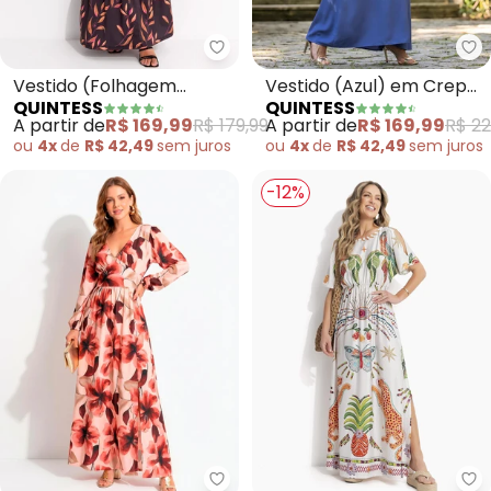
Quintess - Vestido (Folhagem P
Qu
Vestido (Folhagem
Vestido (Azul) em Crepe
QUINTESS
QUINTESS
Preto) em Malha Fria
Plano
A partir de
R$ 169,99
R$ 179,99
A partir de
R$ 169,99
R$ 22
ou
4x
de
R$ 42,49
sem
juros
ou
4x
de
R$ 42,49
sem
juros
-12%
Quintess - Vestido (Floral Pinc
Qu