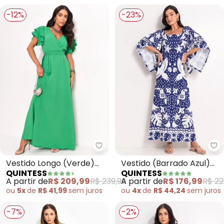
-12%
-23%
Quintess - Vestido Longo (Verd
Qu
Vestido Longo (Verde)
Vestido (Barrado Azul)
QUINTESS
QUINTESS
com Cinto
em Malha Fria
A partir de
R$ 209,99
R$ 239,99
A partir de
R$ 176,99
R$ 22
ou
5x
de
R$ 41,99
sem
juros
ou
4x
de
R$ 44,24
sem
juros
-7%
-2%