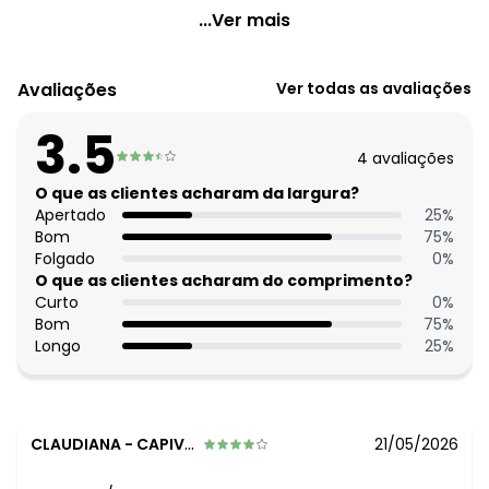
Quintess - Vestido Vichy Preto em Tecido Plano
...Ver mais
Código do produto: 3907447
Modelagem: Solta
Avaliações
Ver todas as avaliações
Decote frente: Reto
Decote costas: Reto
3.5
Complemento: Alças com regulador. bolsos laterais
4
avaliações
Comprimento: Longo
Material: Tecido Plano
O que as clientes acharam da largura?
Estação: Ano Inteiro
Apertado
25
%
Situação de Uso: Casual
Bom
75
%
Composição Material: 97% Poliéster, 3% Elastano
Folgado
0
%
O que as clientes acharam do comprimento?
Curto
0
%
Bom
75
%
Longo
25
%
CLAUDIANA
-
CAPIVARI - SP
21/05/2026