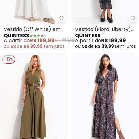
Quintess - Vestido (Off White)
Qu
Vestido (Off White) em
Vestido (Floral Liberty)
QUINTESS
QUINTESS
Jeans Leve
em Tule
A partir de
R$ 199,99
R$ 219,99
A partir de
R$ 199,99
ou
5x
de
R$ 39,99
sem
juros
ou
5x
de
R$ 39,99
sem
juros
-5%