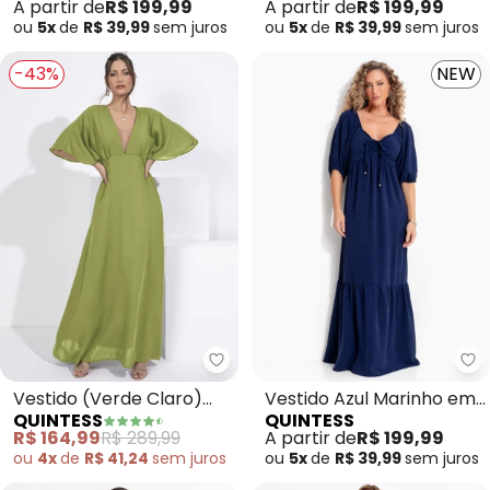
A partir de
R$ 199,99
A partir de
R$ 199,99
Texturizada
ou
5x
de
R$ 39,99
sem
juros
ou
5x
de
R$ 39,99
sem
juros
-43%
NEW
Quintess - Vestido (Verde Clar
Qu
Vestido (Verde Claro)
Vestido Azul Marinho em
QUINTESS
QUINTESS
em Crepe Plano
Air Flow
R$ 164,99
R$ 289,99
A partir de
R$ 199,99
ou
4x
de
R$ 41,24
sem
juros
ou
5x
de
R$ 39,99
sem
juros