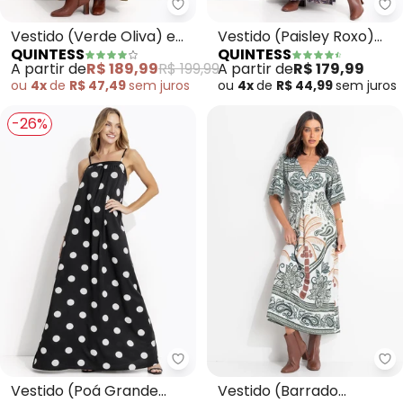
Quintess - Vestido (Verde Oliva
Qu
Vestido (Verde Oliva) em
Vestido (Paisley Roxo)
QUINTESS
QUINTESS
Poliéster com Elastano
em Malha Fria
A partir de
R$ 189,99
R$ 199,99
A partir de
R$ 179,99
ou
4x
de
R$ 47,49
sem
juros
ou
4x
de
R$ 44,99
sem
juros
-26%
Quintess - Vestido (Poá Grande
Qu
Vestido (Poá Grande
Vestido (Barrado