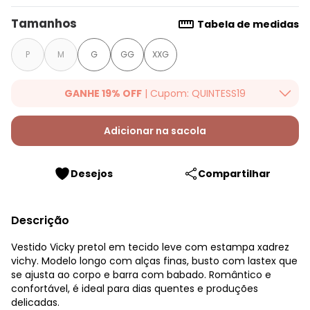
Tamanhos
Tabela de medidas
P
M
G
GG
XXG
GANHE 19% OFF
| Cupom: QUINTESS19
Ganhe 19% OFF Extra em qualquer valor, usando o cupom:
QUINTESS19. Válido para toda loja Quintess, até 07/08/2026.
Adicionar na sacola
Desejos
Compartilhar
Descrição
Vestido Vicky pretol em tecido leve com estampa xadrez
vichy. Modelo longo com alças finas, busto com lastex que
se ajusta ao corpo e barra com babado. Romântico e
confortável, é ideal para dias quentes e produções
delicadas.