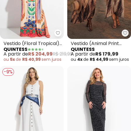
Quintess - Vestido (Floral Tropi
Qu
Vestido (Floral Tropical)
Vestido (Animal Print
QUINTESS
QUINTESS
em Malha Fria
Cervo) em Malha
A partir de
R$ 204,99
R$ 219,99
A partir de
R$ 179,99
ou
5x
de
R$ 40,99
sem
juros
ou
4x
de
R$ 44,99
sem
juros
-9%