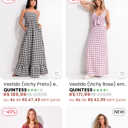
Quintess - Vestido (Vichy Preto
Qu
Vestido (Vichy Preto) em
Vestido (Vichy Rose) em
QUINTESS
QUINTESS
Tecido Plano
Tecido Plano Xadrez
R$ 189,99
R$ 229,99
R$ 171,99
R$ 249,99
Efeito
ou
4x
de
R$ 47,49
sem
juros
ou
4x
de
R$ 42,99
sem
juros
-40%
NEW