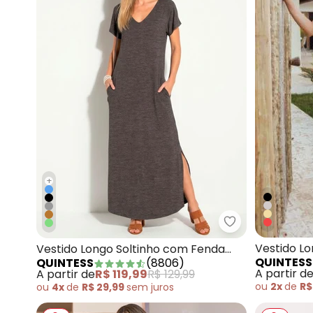
+
Quintess - Ves
Vestido Lo
Vestido Longo Soltinho com Fenda
QUINTESS
QUINTESS
(
8806
)
Decote Pr
Mescla Chumbo
A partir d
A partir de
R$ 119,99
R$ 129,99
ou
2x
de
R$
ou
4x
de
R$ 29,99
sem
juros