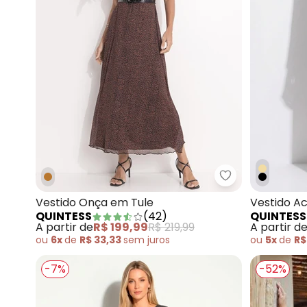
Quintess - Ves
Vestido Onça em Tule
Vestido A
QUINTESS
(
42
)
QUINTESS
Viscose
A partir de
R$ 199,99
R$ 219,99
A partir d
ou
6x
de
R$ 33,33
sem
juros
ou
5x
de
R$
-7%
-52%