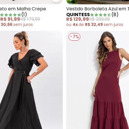
ido Floral Azul em Malha Fria
Quintess - Vestido Preto em Ma
reto em Malha Crepe
Vestido Borboleta Azul em 
(
1
)
QUINTESS
(
8
)
e
R$ 91,99
R$ 179,99
R$ 129,99
R$ 299,99
 30,66
sem
juros
ou
4x
de
R$ 32,49
sem
juros
-7%