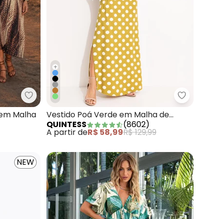
+
Jeans Leve
Quintess - Vestido Animal Print Cervo em Malha
Quintess 
 em Malha
Vestido Poá Verde em Malha de
QUINTESS
(
8602
)
Viscose
A partir de
R$ 58,99
R$ 129,99
NEW