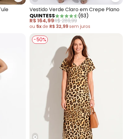
lha Crepe
Quintess - Vestido Borboleta Azul em Tule
Quintess 
Tule
Vestido Verde Claro em Crepe Plano
QUINTESS
(
63
)
R$ 164,99
R$ 289,99
ou
5x
de
R$ 32,99
sem
juros
-50%
+