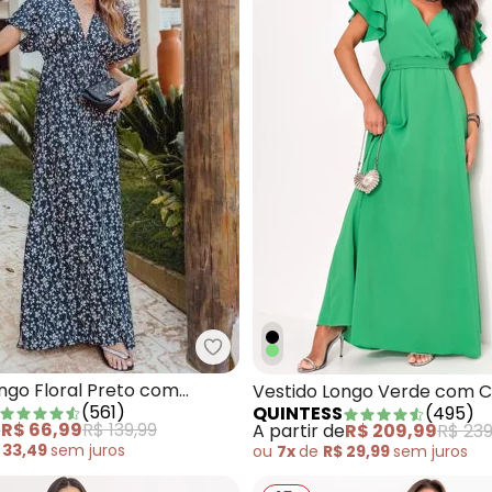
Quintess - Vestido Longo Flora
tido Longo Soltinho com Fenda Mescla Chumbo
ngo Floral Preto com
Vestido Longo Verde com C
(
561
)
QUINTESS
(
495
)
ofundo
e
R$ 66,99
R$ 139,99
A partir de
R$ 209,99
R$ 239
 33,49
sem
juros
ou
7x
de
R$ 29,99
sem
juros