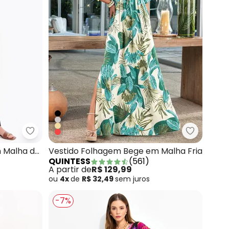
so em Malha de Viscose
Quintess - Vestido Folhagem Telha em Malha de 
Quintess 
 Malha de
Vestido Folhagem Bege em Malha Fria
QUINTESS
(
561
)
A partir de
R$ 129,99
ou
4x
de
R$ 32,49
sem
juros
-7%