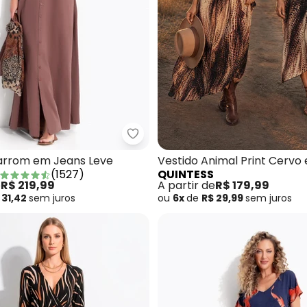
tido Marrom em Malha de Viscose
Quintess - Vestido Marrom em 
arrom em Jeans Leve
Vestido Animal Print Cervo
(
1527
)
QUINTESS
e
R$ 219,99
A partir de
R$ 179,99
 31,42
sem
juros
ou
6x
de
R$ 29,99
sem
juros