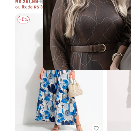
R$ 261,99
R$ 279,99
A partir d
ou
8x
de
R$ 32,74
sem
juros
ou
4x
de
R$
-5%
-48%