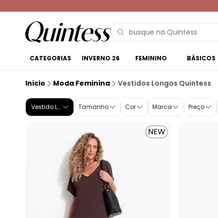
CATEGORIAS
INVERNO 26
FEMININO
BÁSICOS
Vestido Longo | Compre online na Quintess
Inicio
Moda Feminina
Vestidos Longos Quintess
Vestido Longo
Tamanho
Cor
Marca
Preço
NEW