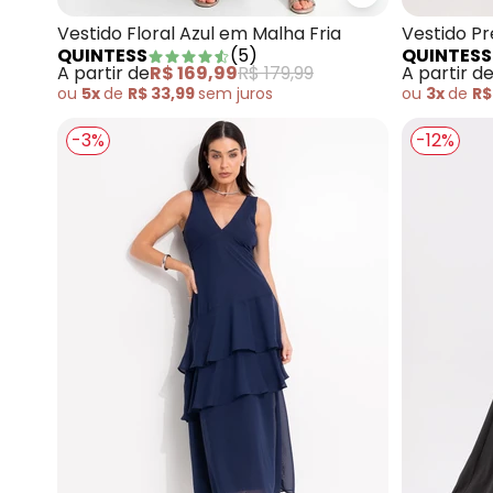
Quintess - Vest
Vestido Floral Azul em Malha Fria
Vestido P
QUINTESS
(
5
)
QUINTESS
A partir de
R$ 169,99
R$ 179,99
A partir d
ou
5x
de
R$ 33,99
sem
juros
ou
3x
de
R$
-3%
-12%