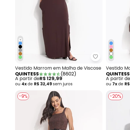
+
Quintess - Ves
Vestido Marrom em Malha de Viscose
Vestido M
QUINTESS
(
8602
)
QUINTESS
A partir de
R$ 129,99
A partir d
ou
4x
de
R$ 32,49
sem
juros
ou
7x
de
R$
-9%
-20%