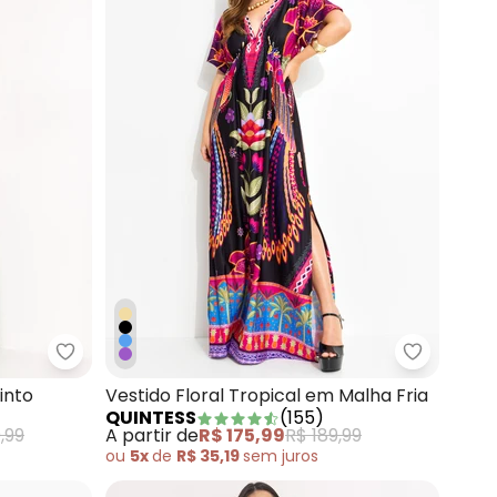
l Preto com Decote Profundo
Quintess - Vestido Longo Verde com Cinto
Quintess 
into
Vestido Floral Tropical em Malha Fria
QUINTESS
(
155
)
,99
A partir de
R$ 175,99
R$ 189,99
ou
5x
de
R$ 35,19
sem
juros