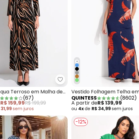
+
tido Onça em Tule
Quintess - Vestido Acqua Terro
cqua Terroso em Malha de
Vestido Folhagem Telha em
(
67
)
QUINTESS
(
8602
)
Viscose
e
R$ 159,99
R$ 199,99
A partir de
R$ 139,99
 31,99
sem
juros
ou
4x
de
R$ 34,99
sem
juros
-12%