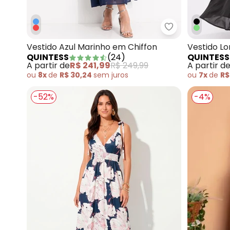
Quintess - Ves
Vestido Azul Marinho em Chiffon
Vestido L
QUINTESS
(
24
)
QUINTESS
A partir de
R$ 241,99
R$ 249,99
A partir d
ou
8x
de
R$ 30,24
sem
juros
ou
7x
de
R$
-52%
-4%