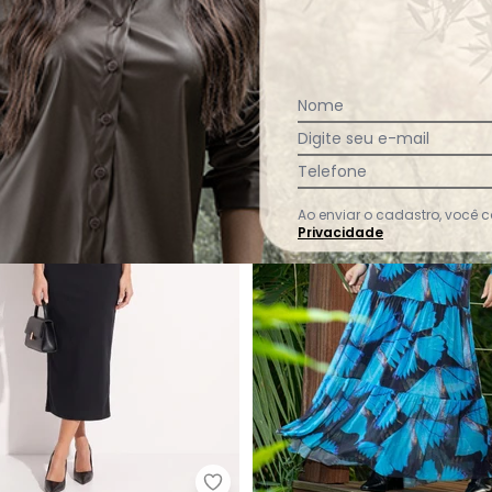
e
R$ 130,99
R$ 139,99
A partir de
R$ 160,99
R$ 189,
 32,74
sem
juros
ou
5x
de
R$ 32,19
sem
juros
-56%
Nome
Digite seu e-mail
Telefone
Ao enviar o cadastro, você
Privacidade