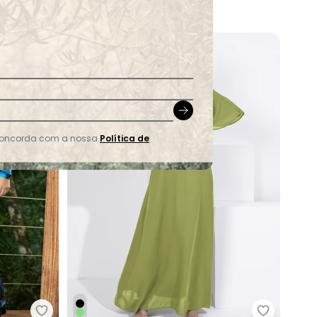
99
A partir de
R$ 219,99
ou
7x
de
R$ 31,42
sem
juros
-43%
 concorda com a nossa
Política de