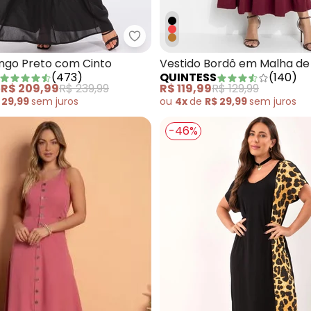
tido Azul Marinho em Chiffon
Quintess - Vestido Longo Preto 
ongo Preto com Cinto
Vestido Bordô em Malha de
(
473
)
QUINTESS
(
140
)
e
R$ 209,99
R$ 239,99
R$ 119,99
R$ 129,99
 29,99
sem
juros
ou
4x
de
R$ 29,99
sem
juros
-46%