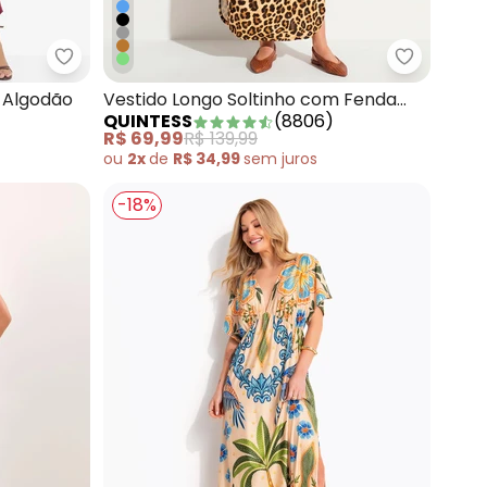
com Cinto
Quintess - Vestido Bordô em Malha de Algodão
Quintess 
 Algodão
Vestido Longo Soltinho com Fenda
QUINTESS
(
8806
)
Oncinha
R$ 69,99
R$ 139,99
ou
2x
de
R$ 34,99
sem
juros
-18%