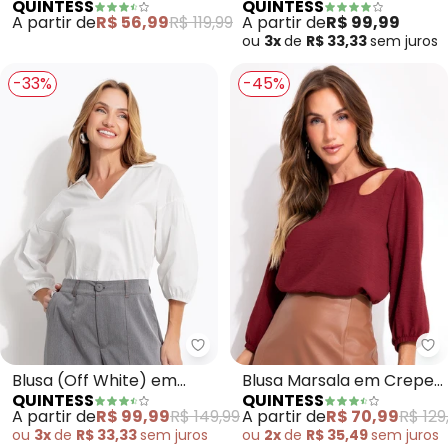
QUINTESS
QUINTESS
Malha de Algodão
Buble
A partir de
R$ 56,99
R$ 119,99
A partir de
R$ 99,99
Penteado
ou
3x
de
R$ 33,33
sem
juros
-33%
-45%
Quintess - Blusa (Off White) em 
Qu
Blusa (Off White) em
Blusa Marsala em Crepe
QUINTESS
QUINTESS
Tricoline
com Manga 3/4 e
A partir de
R$ 99,99
R$ 149,99
A partir de
R$ 70,99
R$ 129
Detalhe Vazado no
ou
3x
de
R$ 33,33
sem
juros
ou
2x
de
R$ 35,49
sem
juros