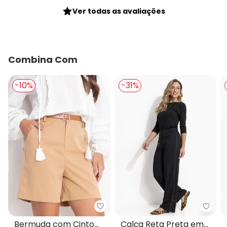
Ver todas as avaliações
Combina Com
-10%
-31%
Quintess - Bermuda com Cinto 
Quint
Bermuda com Cinto
Calça Reta Preta em