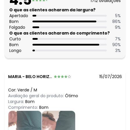
1712
avaliações
O que as clientes acharam da largura?
Apertado
5
%
Bom
86
%
Folgado
9
%
O que as clientes acharam do comprimento?
Curto
7
%
Bom
90
%
Longo
3
%
MARIA
-
BELO HORIZONTE - MG
15/07/2026
Cor:
Verde
/
M
Avaliação geral do produto:
Ótimo
Largura:
Bom
Comprimento:
Bom