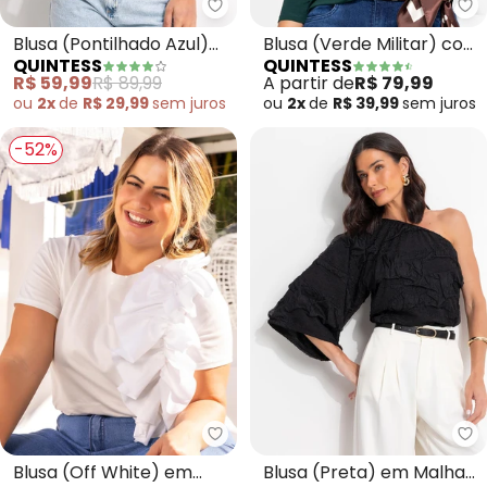
Quintess - Blusa (Pontilhado Az
Qu
Blusa (Pontilhado Azul)
Blusa (Verde Militar) com
QUINTESS
QUINTESS
em Malha Texturizada
Mangas 3/4
R$ 59,99
R$ 89,99
A partir de
R$ 79,99
ou
2x
de
R$ 29,99
sem
juros
ou
2x
de
R$ 39,99
sem
juros
-52%
Quintess - Blusa (Off White) e
Qu
Blusa (Off White) em
Blusa (Preta) em Malha