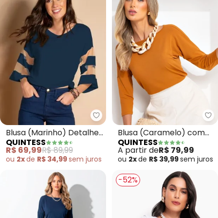
Quintess - Blusa (Marinho) Det
Qu
Blusa (Marinho) Detalhes
Blusa (Caramelo) com
QUINTESS
QUINTESS
em Tule nas Mangas
Mangas 3/4
R$ 69,99
R$ 89,99
A partir de
R$ 79,99
ou
2x
de
R$ 34,99
sem
juros
ou
2x
de
R$ 39,99
sem
juros
-52%