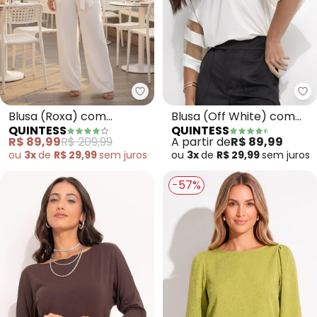
Quintess - Blusa (Roxa) com M
Qu
Blusa (Roxa) com
Blusa (Off White) com
QUINTESS
QUINTESS
Mangas Amplas e Botões
Detalhes em Tule nas
R$ 89,99
R$ 209,99
A partir de
R$ 89,99
Mangas
ou
3x
de
R$ 29,99
sem
juros
ou
3x
de
R$ 29,99
sem
juros
-57%