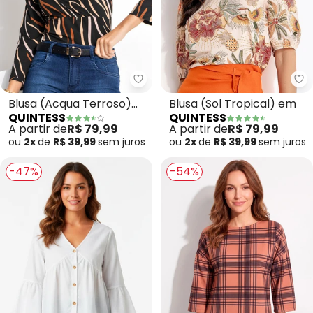
Quintess - Blusa (Acqua Terros
Qu
Blusa (Acqua Terroso)
Blusa (Sol Tropical) em
QUINTESS
QUINTESS
em Malha de Viscose
A partir de
R$ 79,99
A partir de
R$ 79,99
ou
2x
de
R$ 39,99
sem
juros
ou
2x
de
R$ 39,99
sem
juros
-47%
-54%