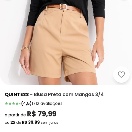
Quin
QUINTESS
-
Blusa Preta com Mangas 3/4
(
4,5
)
1712
avaliações
R$ 79,99
a partir de
2x
R$ 39,99
ou
de
sem juros