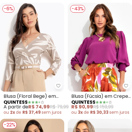
Ombro
-6%
-43%
Quintess - Blusa (Floral Bege) 
Qu
Blusa (Floral Bege) em
Blusa (Fúcsia) em Crepe
QUINTESS
QUINTESS
Malha de Viscose
Plano
A partir de
R$ 74,99
R$ 79,99
R$ 90,99
R$ 159,99
ou
2x
de
R$ 37,49
sem
juros
ou
3x
de
R$ 30,33
sem
juros
-22%