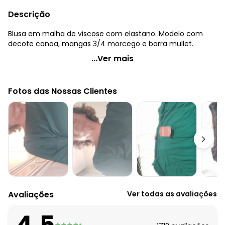
Descrição
Blusa em malha de viscose com elastano. Modelo com
decote canoa, mangas 3/4 morcego e barra mullet.
Quintess - Blusa Preta com Mangas 3/4
...Ver mais
Código do produto: 3329122
Modelagem: Solto
Fotos das Nossas Clientes
Comprimento da manga: 3/4
Decote frente: Canoa
Observação: Barra mullet
Tecido: Malha
Composição: Conforme imagem etiqueta
Avaliações
Ver todas as avaliações
4.5