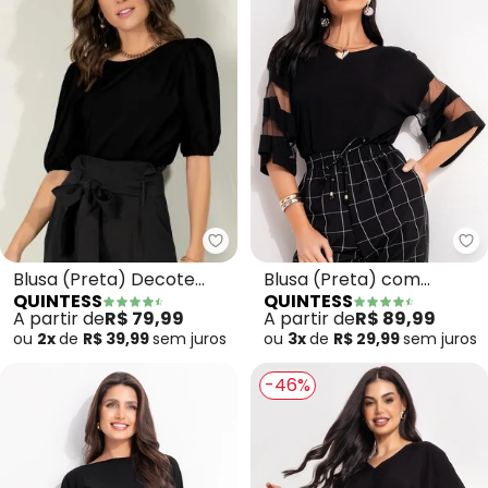
Quintess - Blusa (Preta) Deco
Qu
Blusa (Preta) Decote
Blusa (Preta) com
QUINTESS
QUINTESS
Canoa com Mangas
Detalhes em Tule nas
A partir de
R$ 79,99
A partir de
R$ 89,99
Bufantes
Mangas
ou
2x
de
R$ 39,99
sem
juros
ou
3x
de
R$ 29,99
sem
juros
-46%