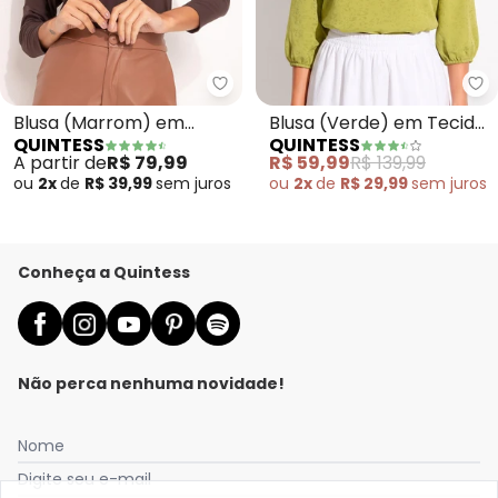
Quintess - Blusa (Marrom) em 
Qu
Blusa (Marrom) em
Blusa (Verde) em Tecido
QUINTESS
QUINTESS
Malha de Viscose
Plano Jacquard
A partir de
R$ 79,99
R$ 59,99
R$ 139,99
ou
2x
de
R$ 39,99
sem
juros
ou
2x
de
R$ 29,99
sem
juros
Conheça a Quintess
Não perca nenhuma novidade!
Nome
Digite seu e-mail