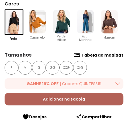
Cores
Verde
Azul
Caramelo
Marrom
Preta
Militar
Marinho
Tamanhos
Tabela de medidas
P
M
G
GG
XXG
XLG
GANHE 19% OFF
| Cupom: QUINTESS19
Ganhe 19% OFF Extra em qualquer valor, usando o cupom:
QUINTESS19. Válido para toda loja Quintess, até 07/08/2026.
Adicionar na sacola
Desejos
Compartilhar