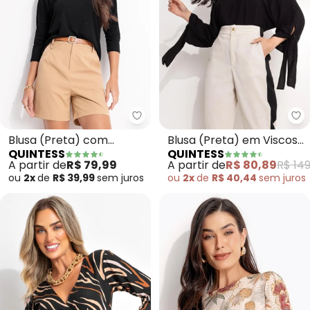
Quintess - Blusa (Preta) com 
Qu
Blusa (Preta) com
Blusa (Preta) em Viscose
QUINTESS
QUINTESS
Mangas 3/4
Plana
A partir de
R$ 79,99
A partir de
R$ 80,89
R$ 149
ou
2x
de
R$ 39,99
sem
juros
ou
2x
de
R$ 40,44
sem
juros