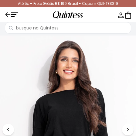
Até 5x + Frete Grátis R$ 199 Brasil - Cupom QUINTESS19