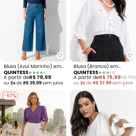
Quintess - Blusa (Azul Marinho
Qu
Blusa (Azul Marinho) em
Blusa (Branca) em
QUINTESS
QUINTESS
Malha de Viscose
Viscose Plana
A partir de
R$ 79,99
A partir de
R$ 75,99
R$ 159
ou
2x
de
R$ 39,99
sem
juros
ou
2x
de
R$ 37,99
sem
juros
-57%