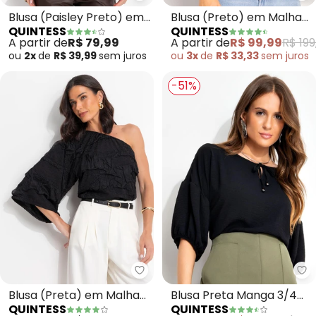
Blusa (Paisley Preto) em
Blusa (Preto) em Malha
QUINTESS
QUINTESS
Malha de Viscose
Matelassê
A partir de
R$ 79,99
A partir de
R$ 99,99
R$ 199
ou
2x
de
R$ 39,99
sem
juros
ou
3x
de
R$ 33,33
sem
juros
-51%
Quintess - Blusa (Preta) em Ma
Qu
Blusa (Preta) em Malha
Blusa Preta Manga 3/4
QUINTESS
QUINTESS
Buble
Balonê em Tecido Air