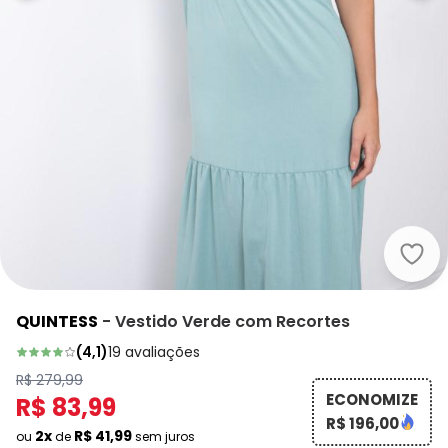
Quin
QUINTESS
-
Vestido Verde com Recortes
(
4,1
)
19
avaliações
R$ 279,99
ECONOMIZE
R$ 83,99
R$ 196,00
2x
R$ 41,99
ou
de
sem juros