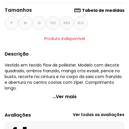
Tamanhos
Tabela de medidas
P
M
G
GG
XXG
XLG
Produto indisponível
Descrição
Vestido em tecido flow de poliéster. Modelo com decote
quadrado, ombros franzido, manga crta evasê, pence no
busto, recorte na cintura e no corpo da saia com franzido
e abertura no centro costas com zíper. Comprimento
longo.
Quintess - Vestido Verde com Recortes
...Ver mais
Código do produto: 3624575
Modelagem: Solto
Avaliações
Ver todas as avaliações
Comprimento da manga: Curta
Modelo da manga: Evasê