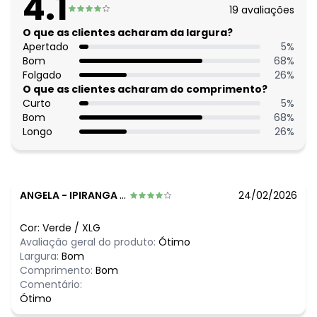
4.1
Comprimento: Longo
19
avaliações
Decote frente: Quadrado
Fechamento: Zíper
O que as clientes acharam da largura?
Apertado
5
%
Histórico de preços
Bom
68
%
Folgado
26
%
O preço apresentado abaixo é o menor oferecido em
O que as clientes acharam do comprimento?
algum dia do mês, para o menor tamanho disponível.
Curto
5
%
N/D*
agosto/2026
Bom
68
%
N/D*
julho/2026
Longo
26
%
N/D*
junho/2026
N/D*
maio/2026
N/D*
abril/2026
N/D*
março/2026
N/D*
fevereiro/2026
ANGELA
-
IPIRANGA DO SUL - RS
24/02/2026
Cor:
Verde
/
XLG
Avaliação geral do produto:
Ótimo
Largura:
Bom
Comprimento:
Bom
Comentário:
Ótimo