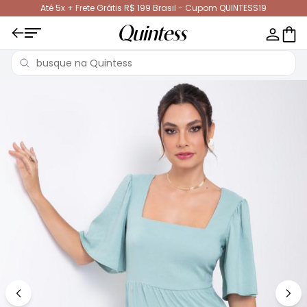
Até 5x + Frete Grátis R$ 199 Brasil - Cupom QUINTESS19