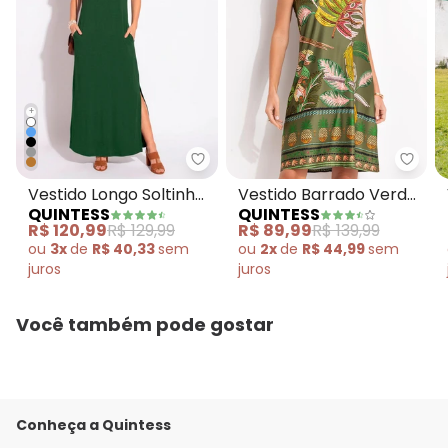
+
Quintess - Vestido Longo Solti
Quint
Vestido Longo Soltinho
Vestido Barrado Verde
QUINTESS
QUINTESS
com Fenda Verde
em Malha Fria
R$ 120,99
R$ 129,99
R$ 89,99
R$ 139,99
ou
3x
de
R$ 40,33
sem
ou
2x
de
R$ 44,99
sem
juros
juros
Você também pode gostar
Conheça a Quintess