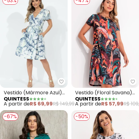
-53%
-47%
Quintess - Vestido (Mármore A
Qu
Vestido (Mármore Azul)
Vestido (Floral Savana)
QUINTESS
QUINTESS
Transpassado Mangas
com Bolsos e Mangas
A partir de
R$ 69,99
R$ 149,99
A partir de
R$ 57,99
R$ 109
Curtas
Curtas
-67%
-50%