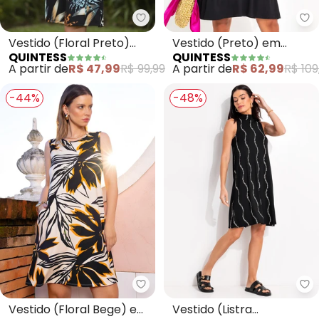
Quintess - Vestido (Floral Pret
Qu
Vestido (Floral Preto)
Vestido (Preto) em
QUINTESS
QUINTESS
com Bolsos e Mangas
Malha de Viscose com
A partir de
R$ 47,99
R$ 99,99
A partir de
R$ 62,99
R$ 109
Curtas
Elastano
-44%
-48%
Quintess - Vestido (Floral Bege
Qu
Vestido (Floral Bege) em
Vestido (Listra