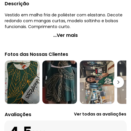
Descrição
Vestido em malha fria de poliéster com elastano. Decote
redondo com mangas curtas, modelo soltinho e bolsos
funcionais. Comprimento curto.
Quintess - Vestido Floral Preto com Bolsos e Mangas
...Ver mais
Curtas
Código do produto: 3418882
Fotos das Nossas Clientes
Modelagem: Solto
Comprimento da manga: Curta
Comprimento: Curto
Decote frente: Redondo
Complemento: Bolsos
Observação: Bolsos funcionais
Tecido: Malha fria - liganete
Composição: Conforme imagem etiqueta
Histórico de preços
Avaliações
Ver todas as avaliações
O preço apresentado abaixo é o menor oferecido em
algum dia do mês, para o menor tamanho disponível.
N/D*
agosto/2026