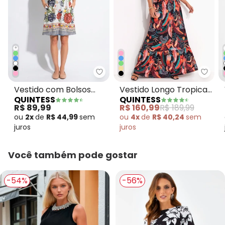
+
Quintess - Vestido com Bolsos F
Quint
Vestido com Bolsos
Vestido Longo Tropical
QUINTESS
QUINTESS
Floral Étnico
Preto com
R$ 89,99
R$ 160,99
R$ 189,99
Amarrações
ou
2x
de
R$ 44,99
sem
ou
4x
de
R$ 40,24
sem
juros
juros
Você também pode gostar
-54%
-56%