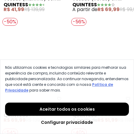
Vestido (Marinho) com
Vestido (Verde) em
QUINTESS
QUINTESS
Babados
Malha de Viscose
R$ 41,99
R$ 139,99
A partir de
R$ 69,99
R$ 99,
-50%
-56%
Nós utilizamos cookies e tecnologias similares para melhorar sua
experiência de compra, incluindo conteúdo relevante e
publicidade personalizada. Ao continuar navegando, entendemos
que você está ciente e concorda com a nossa
Política de
Privacidade
para saber mais.
Quintess - Vestido (Floral Verd
Qu
Aceitar todos os cookies
Vestido (Floral Verde)
Vestido (Floral
QUINTESS
QUINTESS
Soltinho com Bolsos
Pincelado) em Malha de
Configurar privacidade
R$ 69,99
R$ 139,99
A partir de
R$ 51,99
R$ 119,
Viscose