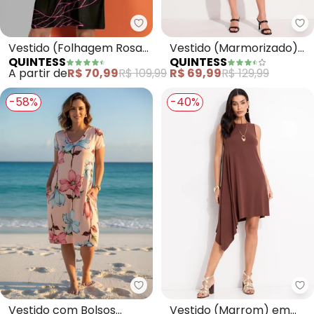
Quintess - Vestido (Folhagem 
Qu
Vestido (Folhagem Rosa)
Vestido (Marmorizado)
QUINTESS
QUINTESS
com Bolsos
em Poliflex
A partir de
R$ 70,99
R$ 109,99
R$ 69,99
R$ 129,99
-58%
-40%
Quintess - Vestido com Bolsos 
Qu
Vestido com Bolsos
Vestido (Marrom) em