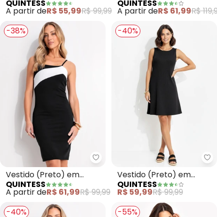
QUINTESS
QUINTESS
Malha de Viscose
Renovada) em Malha de
A partir de
R$ 55,99
R$ 99,99
A partir de
R$ 61,99
R$ 119,
Viscose
-38%
-40%
Quintess - Vestido (Preto) em 
Qu
Vestido (Preto) em
Vestido (Preto) em
QUINTESS
QUINTESS
Malha Crepe
Malha Anarruga
A partir de
R$ 61,99
R$ 99,99
R$ 59,99
R$ 99,99
-40%
-55%