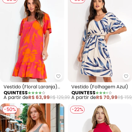
Quintess - Vestido (Floral Lara
Qu
Vestido (Floral Laranja)
Vestido (Folhagem Azul)
QUINTESS
QUINTESS
em Malha de Viscose
A partir de
R$ 63,99
R$ 129,99
A partir de
R$ 70,99
R$ 159
-50%
-22%