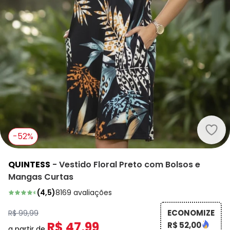
Quin
-52%
QUINTESS
-
Vestido Floral Preto com Bolsos e
Mangas Curtas
(
4,5
)
8169
avaliações
ECONOMIZE
R$ 99,99
R$ 47,99
R$ 52,00
a partir de