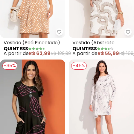
Quintess - Vestido (Poá Pincel
Qu
Vestido (Poá Pincelado)
Vestido (Abstrato
QUINTESS
QUINTESS
em Malha de Viscose
Bicolor) em Canelado
A partir de
R$ 63,99
R$ 129,99
A partir de
R$ 55,99
R$ 109
-35%
-46%