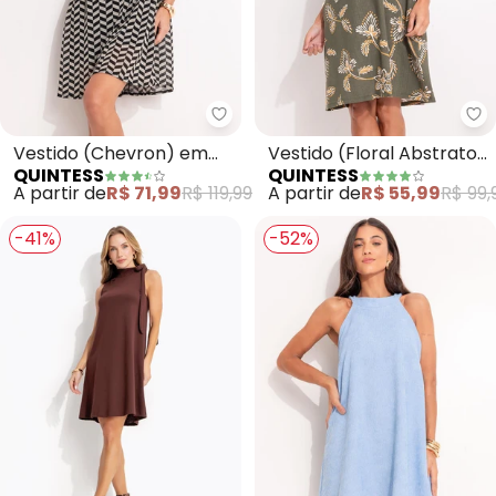
Quintess - Vestido (Chevron) e
Qu
Vestido (Chevron) em
Vestido (Floral Abstrato)
QUINTESS
QUINTESS
Malha Plissada
em Malha de Viscose
A partir de
R$ 71,99
R$ 119,99
A partir de
R$ 55,99
R$ 99,
-41%
-52%