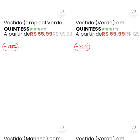
Quintess - Vestido (Tropical Ve
Qu
Vestido (Tropical Verde)
Vestido (Verde) em
QUINTESS
QUINTESS
em Malha Fria
Malha de Viscose com
A partir de
R$ 55,99
R$ 99,99
A partir de
R$ 69,99
R$ 129
Elastano
-70%
-30%
Quintess - Vestido (Marinho) 
Qu