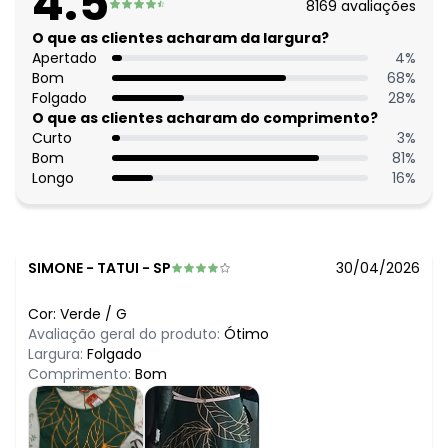
4.5
8169
avaliações
N/D*
julho/2026
N/D*
O que as clientes acharam da largura?
junho/2026
R$ 57,99
Apertado
4
%
maio/2026
R$ 62,99
Bom
68
%
abril/2026
N/D*
Folgado
28
%
março/2026
N/D*
O que as clientes acharam do comprimento?
fevereiro/2026
Curto
3
%
Bom
81
%
Longo
16
%
SIMONE
-
TATUI - SP
30/04/2026
Cor:
Verde
/
G
Avaliação geral do produto:
Ótimo
Largura:
Folgado
Comprimento:
Bom