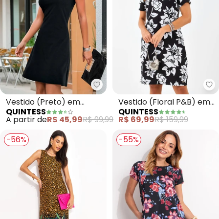
Quintess - Vestido (Preto) em 
Qu
Vestido (Preto) em
Vestido (Floral P&B) em
QUINTESS
QUINTESS
Malha Crepe
Crepe Plano
A partir de
R$ 45,99
R$ 99,99
R$ 69,99
R$ 159,99
-56%
-55%