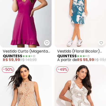
Quintess - Vestido Curto (Mag
Qu
Vestido Curto (Magenta)
Vestido (Floral Bicolor)
QUINTESS
QUINTESS
com Babado na Barra
em Malha de Viscose
R$ 59,99
R$ 149,99
A partir de
R$ 55,99
R$ 119,
-50%
-49%