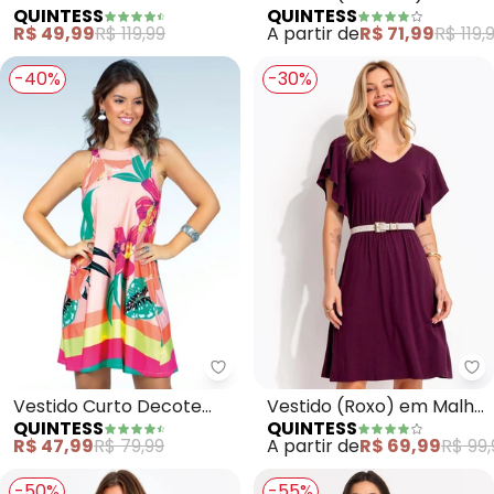
QUINTESS
QUINTESS
(Floral Rosa) com
Malha de Viscose
R$ 49,99
R$ 119,99
A partir de
R$ 71,99
R$ 119,
Mangas Curtas
-40%
-30%
Quintess - Vestido Curto Decote
Qu
Vestido Curto Decote
Vestido (Roxo) em Malha
QUINTESS
QUINTESS
Trapézio (Floral Coral)
de Viscose
R$ 47,99
R$ 79,99
A partir de
R$ 69,99
R$ 99,
-50%
-55%