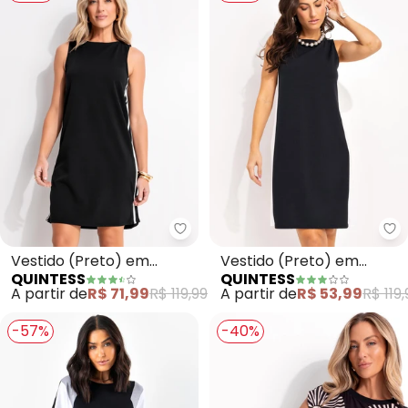
Quintess - Vestido (Preto) em 
Qu
Vestido (Preto) em
Vestido (Preto) em
QUINTESS
QUINTESS
Malha Crepe
Malha Crepe
A partir de
R$ 71,99
R$ 119,99
A partir de
R$ 53,99
R$ 119,
-57%
-40%