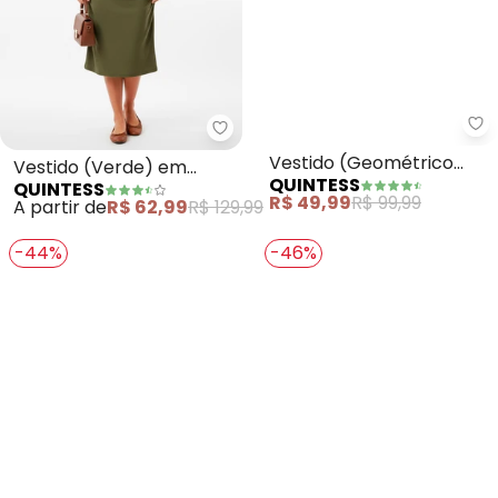
Quintess - Vestido (Verde) em
Qu
Vestido (Verde) em
Vestido (Geométrico
QUINTESS
QUINTESS
Malha Crepe
Rosado) com Mangas
A partir de
R$ 62,99
R$ 129,99
R$ 49,99
R$ 99,99
Amplas
-44%
-46%