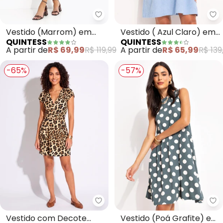
Quintess - Vestido (Marrom) e
Qu
Vestido (Marrom) em
Vestido ( Azul Claro) em
QUINTESS
QUINTESS
Malha de Algodão
Tecido de Cotelê.
A partir de
R$ 69,99
R$ 119,99
A partir de
R$ 65,99
R$ 139
-65%
-57%
Quintess - Vestido com Decote
Qu
Vestido com Decote
Vestido (Poá Grafite) em