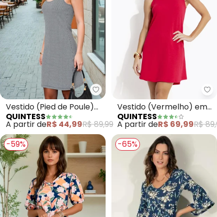
Quintess - Vestido (Pied de Po
Qu
Vestido (Pied de Poule)
Vestido (Vermelho) em
QUINTESS
QUINTESS
em Malha Jacquard
Malha Crepe
A partir de
R$ 44,99
R$ 89,99
A partir de
R$ 69,99
R$ 89,
-59%
-65%