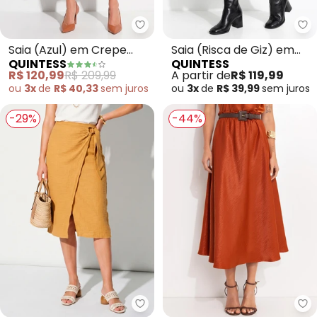
Quintess - Saia (Azul) em Crepe
Qu
Saia (Azul) em Crepe
Saia (Risca de Giz) em
QUINTESS
QUINTESS
Plano
Malha Crepe
R$ 120,99
R$ 209,99
A partir de
R$ 119,99
ou
3x
de
R$ 40,33
sem
juros
ou
3x
de
R$ 39,99
sem
juros
-29%
-44%
Quintess - Saia (Bege) em Teci
Qu