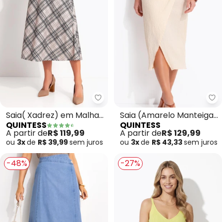
Quintess - Saia( Xadrez) em M
Qu
Saia( Xadrez) em Malha
Saia (Amarelo Manteiga)
QUINTESS
QUINTESS
Canelada
em Malha Texturizada
A partir de
R$ 119,99
A partir de
R$ 129,99
ou
3x
de
R$ 39,99
sem
juros
ou
3x
de
R$ 43,33
sem
juros
-48%
-27%