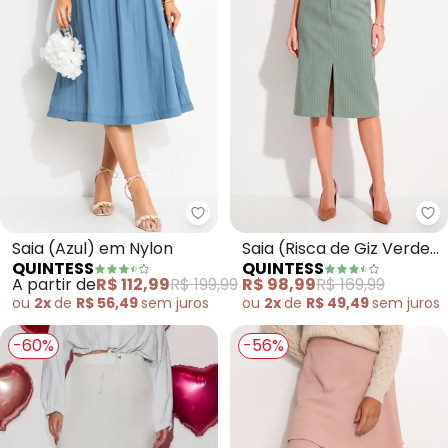
Quintess - Saia (Azul) em Nylon
Qu
Saia (Azul) em Nylon
Saia (Risca de Giz Verde)
QUINTESS
QUINTESS
em Alfaiataria
A partir de
R$ 112,99
R$ 199,99
R$ 98,99
R$ 169,99
ou
2x
de
R$ 56,49
sem
juros
ou
2x
de
R$ 49,49
sem
juros
-60%
-56%