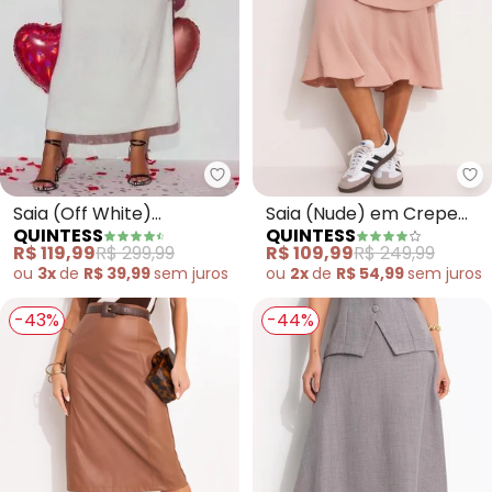
Quintess - Saia (Off White) Alo
Qu
Saia (Off White)
Saia (Nude) em Crepe
QUINTESS
QUINTESS
Alongada em Tricô
Plano
R$ 119,99
R$ 299,99
R$ 109,99
R$ 249,99
ou
3x
de
R$ 39,99
sem
juros
ou
2x
de
R$ 54,99
sem
juros
-43%
-44%