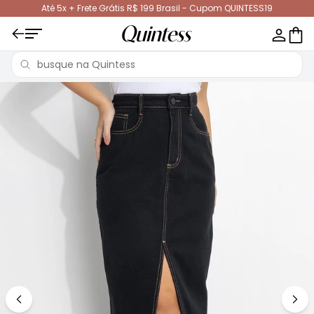
Até 5x + Frete Grátis R$ 199 Brasil - Cupom QUINTESS19