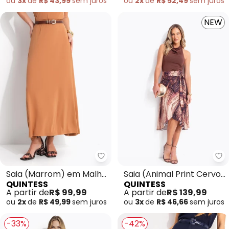
ou
3x
de
R$ 43,99
sem
juros
ou
2x
de
R$ 52,49
sem
juros
NEW
Quintess - Saia (Marrom) em Ma
Qu
Saia (Marrom) em Malha
Saia (Animal Print Cervo)
QUINTESS
QUINTESS
Viscolycra
em Malha Fria
A partir de
R$ 99,99
A partir de
R$ 139,99
ou
2x
de
R$ 49,99
sem
juros
ou
3x
de
R$ 46,66
sem
juros
-33%
-42%