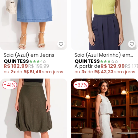
Quintess - Saia (Azul) em Jeans
Qu
Saia (Azul) em Jeans
Saia (Azul Marinho) em
QUINTESS
QUINTESS
Cetim
R$ 102,99
R$ 199,99
A partir de
R$ 129,99
R$ 17
ou
2x
de
R$ 51,49
sem
juros
ou
3x
de
R$ 43,33
sem
juros
-41%
-37%