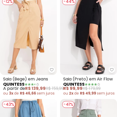
-12%
-44%
Quintess - Saia (Bege) em Jean
Qu
Saia (Bege) em Jeans
Saia (Preto) em Air Flow
QUINTESS
QUINTESS
A partir de
R$ 139,99
R$ 159,99
R$ 99,99
R$ 179,99
ou
3x
de
R$ 46,66
sem
juros
ou
2x
de
R$ 49,99
sem
juros
-43%
-41%