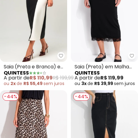
Quintess - Saia (Preta e Branc
Qu
Saia (Preta e Branca) em
Saia (Preta) em Malha
QUINTESS
QUINTESS
Malha Ponto Roma
Crepe
A partir de
R$ 110,99
R$ 199,99
A partir de
R$ 119,99
Sarjado
ou
2x
de
R$ 55,49
sem
juros
ou
3x
de
R$ 39,99
sem
juros
-44%
-44%