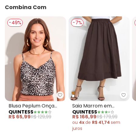
Combina Com
-49%
-7%
Quintess - Blusa Peplum Onça P
Quint
Blusa Peplum Onça
Saia Marrom em
QUINTESS
QUINTESS
Preta em Viscose
Tricoline
R$ 65,99
R$ 129,99
R$ 166,99
R$ 179,99
Plana
ou
4x
de
R$ 41,74
sem
juros