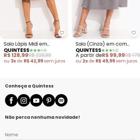
Quintess - Saia Lápis Midi em 
Qu
Saia Lápis Midi em
Saia (Cinza) em com
QUINTESS
QUINTESS
Material Sintético
Aspecto de Linho
R$ 128,99
R$ 229,99
A partir de
R$ 99,99
R$ 179
Marrom com Fenda e
ou
3x
de
R$ 42,99
sem
juros
ou
2x
de
R$ 49,99
sem
juros
Recortes
Conheça a Quintess
Não perca nenhuma novidade!
Nome