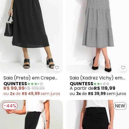
Quintess - Saia (Preta) em Cre
Qu
Saia (Preta) em Crepe
Saia (Xadrez Vichy) em
QUINTESS
QUINTESS
Plano
Malha Texturizada
R$ 99,99
R$ 169,99
A partir de
R$ 119,99
ou
2x
de
R$ 49,99
sem
juros
ou
3x
de
R$ 39,99
sem
juros
-44%
NEW