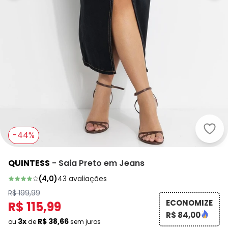
Quin
-44%
QUINTESS
-
Saia Preto em Jeans
(
4,0
)
43
avaliações
R$ 199,99
ECONOMIZE
R$ 115,99
R$ 84,00
3x
R$ 38,66
ou
de
sem juros