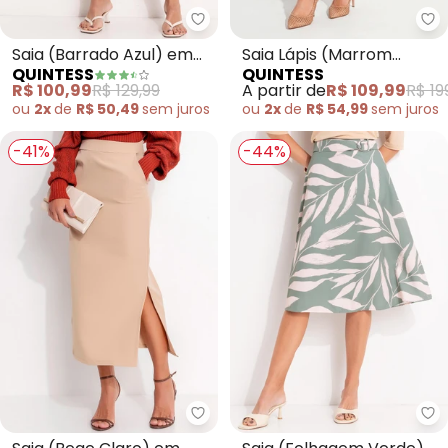
Quintess - Saia (Barrado Azul) 
Qu
Saia (Barrado Azul) em
Saia Lápis (Marrom
QUINTESS
QUINTESS
Malha Fria
Claro) em Linho
R$ 100,99
R$ 129,99
A partir de
R$ 109,99
R$ 19
ou
2x
de
R$ 50,49
sem
juros
ou
2x
de
R$ 54,99
sem
juros
-41%
-44%
Quintess - Saia (Bege Claro) e
Qu