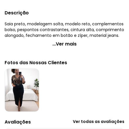
Descrição
Saia preto, modelagem solta, modelo reto, complementos
bolso, pespontos contrastantes, cintura alta, comprimento
alongado, fechamento em botão e zíper, material jeans.
Quintess - Saia Preto em Jeans
...Ver mais
Código do produto: 3726295
Modelagem: Solta
Fotos das Nossas Clientes
Modelo: Reto
Complemento: Bolso;Pespontos contrastantes;
Cintura: Alta
Comprimento: Alongado
Fechamento: Em botão e zíper
Material: Jeans
Estação: Ano Inteiro
Situação de Uso: Trabalho
Composição Material: 100% Algodão
Avaliações
Ver todas as avaliações
Histórico de preços