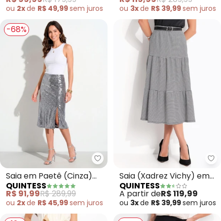
ou
2x
de
R$ 49,99
sem
juros
ou
3x
de
R$ 39,99
sem
juros
-68%
Quintess - Saia em Paetê (Cin
Qu
Saia em Paetê (Cinza)
Saia (Xadrez Vichy) em
QUINTESS
QUINTESS
com Fenda
Malha Texturizada
R$ 91,99
R$ 289,99
A partir de
R$ 119,99
ou
2x
de
R$ 45,99
sem
juros
ou
3x
de
R$ 39,99
sem
juros