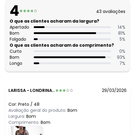
O preço apresentado abaixo é o menor oferecido em
4
algum dia do mês, para o menor tamanho disponível.
43
avaliações
N/D*
agosto/2026
R$ 105,99
O que as clientes acharam da largura?
julho/2026
R$ 115,99
Apertado
14
%
junho/2026
R$ 140,99
Bom
81
%
maio/2026
R$ 120,99
Folgado
5
%
abril/2026
R$ 179,99
O que as clientes acharam do comprimento?
março/2026
N/D*
Curto
0
%
fevereiro/2026
Bom
93
%
Longo
7
%
LARISSA
-
LONDRINA - PR
29/03/2026
Cor:
Preto
/
48
Avaliação geral do produto:
Bom
Largura:
Bom
Comprimento:
Bom