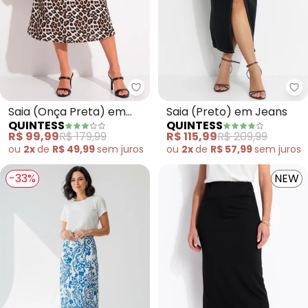
Quintess - Saia (Onça Preta) e
Qu
Saia (Onça Preta) em
Saia (Preto) em Jeans
QUINTESS
QUINTESS
Viscose Plana
R$ 99,99
R$ 179,99
R$ 115,99
R$ 209,99
ou
2x
de
R$ 49,99
sem
juros
ou
2x
de
R$ 57,99
sem
juros
-33%
NEW