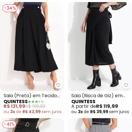
-34%
Quintess - Saia (Preta) em Teci
Qu
Saia (Preta) em Tecido
Saia (Risca de Giz) em
QUINTESS
QUINTESS
Texturizado
Malha Crepe
R$ 131,99
R$ 199,99
A partir de
R$ 119,99
ou
3x
de
R$ 43,99
sem
juros
ou
3x
de
R$ 39,99
sem
juros
-41%