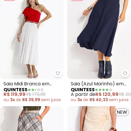
Quintess - Saia Midi Branca em 
Qu
Saia Midi Branca em
Saia (Azul Marinho) em
QUINTESS
QUINTESS
Viscose Slub
Viscose Plana
R$ 119,99
R$ 179,99
A partir de
R$ 120,99
R$ 20
ou
3x
de
R$ 39,99
sem
juros
ou
3x
de
R$ 40,33
sem
juros
NEW