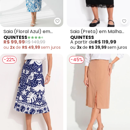
Quintess - Saia (Floral Azul) em
Qu
Saia (Floral Azul) em
Saia (Preta) em Malha
QUINTESS
QUINTESS
Viscose Plana
Crepe
R$ 99,99
R$ 149,99
A partir de
R$ 119,99
ou
2x
de
R$ 49,99
sem
juros
ou
3x
de
R$ 39,99
sem
juros
-22%
-45%