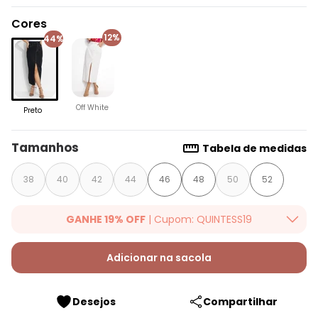
Cores
12%
44%
Off White
Preto
Tamanhos
Tabela de medidas
38
40
42
44
46
48
50
52
GANHE 19% OFF
| Cupom: QUINTESS19
Ganhe 19% OFF Extra em qualquer valor, usando o cupom:
QUINTESS19. Válido para toda loja Quintess, até 07/08/2026.
Adicionar na sacola
Desejos
Compartilhar