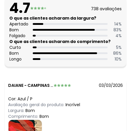
N/D*
agosto/2026
4.7
N/D*
julho/2026
738
avaliações
R$ 94,99
junho/2026
R$ 94,99
O que as clientes acharam da largura?
maio/2026
R$ 94,99
Apertado
14
%
abril/2026
N/D*
Bom
83
%
março/2026
N/D*
Folgado
4
%
fevereiro/2026
O que as clientes acharam do comprimento?
Curto
5
%
Bom
86
%
Longo
10
%
DAIANE
-
CAMPINAS - SP
03/03/2026
Cor:
Azul
/
P
Avaliação geral do produto:
Incrível
Largura:
Bom
Comprimento:
Bom