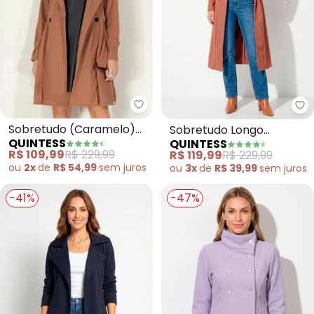
Quintess - Sobretudo (Caramel
Qu
Sobretudo (Caramelo)
Sobretudo Longo
QUINTESS
QUINTESS
com Faixa
(Caramelo) com Bolsos
R$ 109,99
R$ 229,99
R$ 119,99
R$ 229,99
ou
2x
de
R$ 54,99
sem
juros
ou
3x
de
R$ 39,99
sem
juros
-41%
-47%