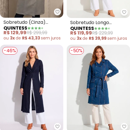
Quintess - Sobretudo (Cinza) 
Qu
Sobretudo (Cinza)
Sobretudo Longo
QUINTESS
QUINTESS
Alongado com Bolsos
(Marinho) com Bolsos
R$ 129,99
R$ 299,99
R$ 119,99
R$ 229,99
ou
3x
de
R$ 43,33
sem
juros
ou
3x
de
R$ 39,99
sem
juros
-46%
-50%
Quintess - Sobretudo (Jeans Es
Qu