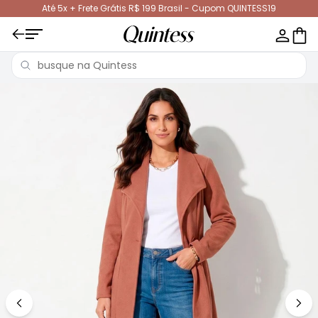
Até 5x + Frete Grátis R$ 199 Brasil - Cupom QUINTESS19