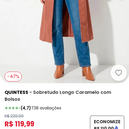
Quin
-47%
QUINTESS
-
Sobretudo Longo Caramelo com
Bolsos
(
4,7
)
738
avaliações
R$ 229,99
ECONOMIZE
R$ 119,99
R$ 110,00