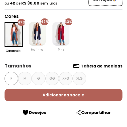
4x
R$ 30,00
ou
de
sem juros
Cores
47%
33%
47%
Marinho
Pink
Caramelo
Tamanhos
Tabela de medidas
P
M
G
GG
XXG
XLG
Adicionar na sacola
Desejos
Compartilhar