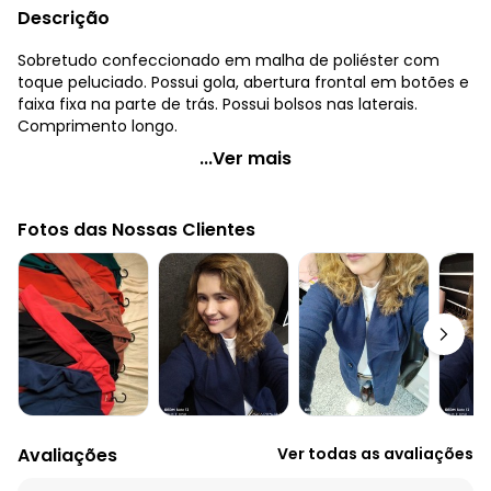
Descrição
Sobretudo confeccionado em malha de poliéster com
toque peluciado. Possui gola, abertura frontal em botões e
faixa fixa na parte de trás. Possui bolsos nas laterais.
Comprimento longo.
Quintess - Sobretudo Longo Caramelo com Bolsos
...Ver mais
Código do produto: 3308793
Modelagem: Solto
Fotos das Nossas Clientes
Comprimento da manga: Longa
Comprimento: Longo
Decote frente: Com gola
Complemento: Bolsos; recorte anatômico
Fechamento: Botão
Tecido: Meia malha com pelucia
Composição: Conforme imagem etiqueta
Histórico de preços
O preço apresentado abaixo é o menor oferecido em
Avaliações
Ver todas as avaliações
algum dia do mês, para o menor tamanho disponível.