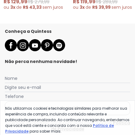
R$ 129,99
R$ 279,99
R$ 119,99
R$ 289,99
ou
3x
de
R$ 43,33
sem
juros
ou
3x
de
R$ 39,99
sem
juros
Conheça a Quintess
Não perca nenhuma novidade!
Nome
Digite seu e-mail
Telefone
Receber novidades
Nós utilizamos cookies e tecnologias similares para melhorar sua
experiência de compra, incluindo conteúdo relevante e
publicidade personalizada. Ao continuar navegando, entendemos
Ao enviar o cadastro, você concorda com a nossa
Política
que você está ciente e concorda com a nossa
Política de
de Privacidade
Privacidade
para saber mais.