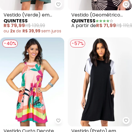
Quintess - Vestido (Verde) em 
Qu
Vestido (Verde) em
Vestido (Geométrico
QUINTESS
QUINTESS
Crepe Plano
Bicolor) em Malha Fria
R$ 79,99
R$ 139,99
A partir de
R$ 71,99
R$ 119,
ou
2x
de
R$ 39,99
sem
juros
-40%
-57%
Quintess - Vestido Curto Decote
Qu
Vestido Curto Decote
Vestido (Preto) em