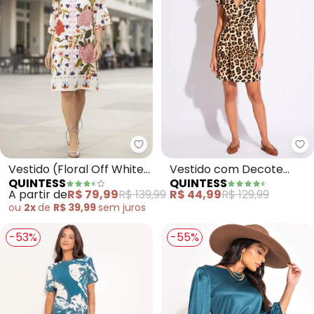
Quintess - Vestido (Floral Off 
Qu
Vestido (Floral Off White)
Vestido com Decote
QUINTESS
QUINTESS
em Malha Fria
Transpassado (Onça)
A partir de
R$ 79,99
R$ 139,99
R$ 44,99
R$ 129,99
ou
2x
de
R$ 39,99
sem
juros
-53%
-55%