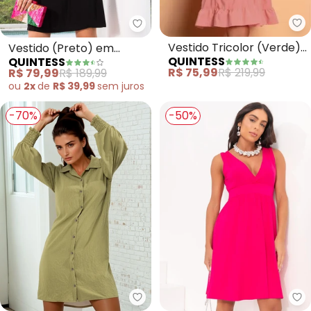
Qu
Quintess - Vestido (Preto) em V
Vestido Tricolor (Verde)
Vestido (Preto) em
QUINTESS
QUINTESS
Soltinho com Franzidos
Viscose Plana Sarjada
R$ 75,99
R$ 219,99
R$ 79,99
R$ 189,99
ou
2x
de
R$ 39,99
sem
juros
-70%
-50%
Quintess - Vestido (Verde) em
Qu