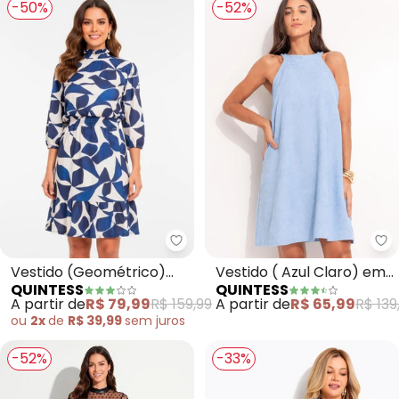
-50%
-52%
Quintess - Vestido (Geométric
Qu
Vestido (Geométrico)
Vestido ( Azul Claro) em
QUINTESS
QUINTESS
em Malha Canelada
Tecido de Cotelê.
A partir de
R$ 79,99
R$ 159,99
A partir de
R$ 65,99
R$ 139
ou
2x
de
R$ 39,99
sem
juros
-52%
-33%