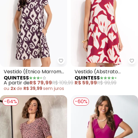
Quintess - Vestido (Étnico Mar
Qu
Vestido (Étnico Marrom)
Vestido (Abstrato
QUINTESS
QUINTESS
em Malha Fria
Bicolor) em Malha de
A partir de
R$ 79,99
R$ 109,99
R$ 59,99
R$ 99,99
Viscose
ou
2x
de
R$ 39,99
sem
juros
-64%
-60%