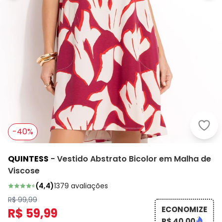
Quin
-40%
QUINTESS
-
Vestido Abstrato Bicolor em Malha de
Viscose
(
4,4
)
1379
avaliações
R$ 99,99
ECONOMIZE
R$ 59,99
R$ 40,00