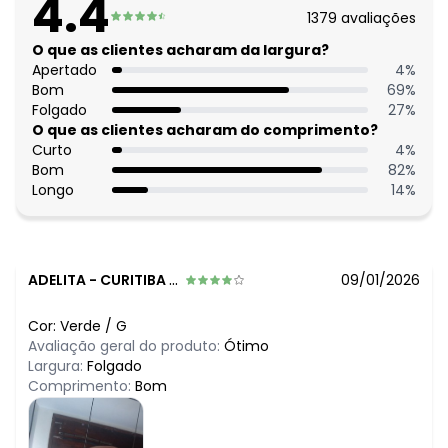
4.4
R$ 89,99
maio/2026
1379
avaliações
R$ 79,99
abril/2026
R$ 99,99
O que as clientes acharam da largura?
março/2026
R$ 99,99
Apertado
4
%
fevereiro/2026
Bom
69
%
Folgado
27
%
O que as clientes acharam do comprimento?
Curto
4
%
Bom
82
%
Longo
14
%
ADELITA
-
CURITIBA - PR
09/01/2026
Cor:
Verde
/
G
Avaliação geral do produto:
Ótimo
Largura:
Folgado
Comprimento:
Bom