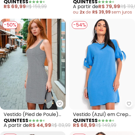
QUINTESS
QUINTESS
Crepe Plano
em Malha de Viscose
R$ 69,99
R$ 159,99
A partir de
R$ 79,99
R$ 119
ou
2x
de
R$ 39,99
sem
juros
-50%
-54%
Quintess - Vestido (Pied de Po
Qu
Vestido (Pied de Poule)
Vestido (Azul) em Crepe
QUINTESS
QUINTESS
em Malha Jacquard
Plano
A partir de
R$ 44,99
R$ 89,99
R$ 68,99
R$ 149,99