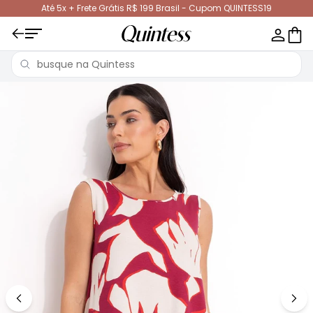
Até 5x + Frete Grátis R$ 199 Brasil - Cupom QUINTESS19