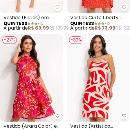
Quintess - Vestido (Flores) em 
Qu
Vestido (Flores) em
Vestido Curto Liberty
QUINTESS
QUINTESS
Malha Fria
Vermelho com Mangas
A partir de
R$ 63,99
R$ 129,99
A partir de
R$ 73,99
R$ 139
Bufantes e Decote
Quadrado
-27%
-32%
Quintess - Vestido (Arara Color
Qu
Vestido (Arara Color) em
Vestido (Artístico