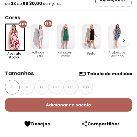
2x
R$ 30,00
ou
de
sem juros
Cores
19%
40%
Folhagem
Folhagem
Arabescos
F
Abstrato
Preto
Azul
Verde
Marinho
Bicolor
Tamanhos
Tabela de medidas
P
M
G
GG
XXG
XLG
Adicionar na sacola
Desejos
Compartilhar