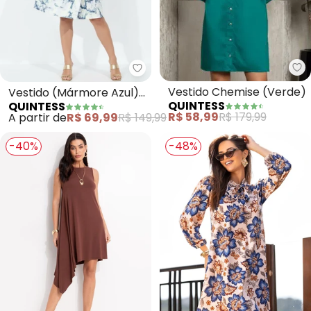
Qu
Quintess - Vestido (Mármore A
Vestido Chemise (Verde)
Vestido (Mármore Azul)
QUINTESS
QUINTESS
Transpassado Mangas
R$ 58,99
R$ 179,99
A partir de
R$ 69,99
R$ 149,99
Curtas
-40%
-48%