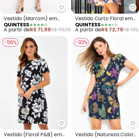
Quintess - Vestido (Marrom) e
Qu
Vestido (Marrom) em
Vestido Curto Floral em
QUINTESS
QUINTESS
Malha de Viscose
Malha Fria com Gola Laço
A partir de
R$ 71,99
R$ 119,99
A partir de
R$ 72,79
R$ 139
e Manga 7/8
-56%
-33%
Quintess - Vestido (Floral P&B
Qu
Vestido (Floral P&B) em
Vestido (Natureza Color)