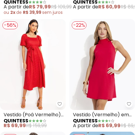
QUINTESS
QUINTESS
Malha Fria
Vermelho)
A partir de
R$ 79,99
R$ 109,99
A partir de
R$ 60,99
R$ 89,
ou
2x
de
R$ 39,99
sem
juros
-56%
-22%
Quintess - Vestido (Poá Vermel
Qu
Vestido (Poá Vermelho)
Vestido (Vermelho) em
QUINTESS
QUINTESS
em Malha Fria
Malha Crepe
R$ 69,99
R$ 159,99
A partir de
R$ 69,99
R$ 89,