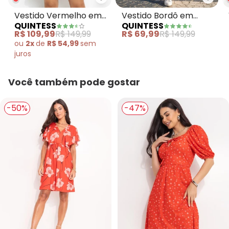
Quintess - Vestido Vermelho e
Quint
Vestido Vermelho em
Vestido Bordô em
QUINTESS
QUINTESS
Malha de Viscose
Malha de Viscose
R$ 109,99
R$ 149,99
R$ 69,99
R$ 149,99
ou
2x
de
R$ 54,99
sem
juros
Você também pode gostar
-50%
-47%