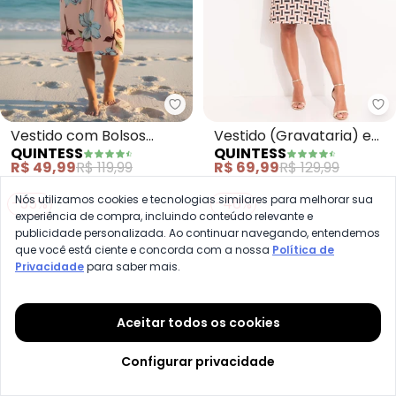
Quintess - Vestido com Bolsos 
Qu
Vestido com Bolsos
Vestido (Gravataria) em
QUINTESS
QUINTESS
(Floral Rosa) com
Malha Fria
R$ 49,99
R$ 119,99
R$ 69,99
R$ 129,99
Mangas Curtas
Nós utilizamos cookies e tecnologias similares para melhorar sua
-55%
-46%
experiência de compra, incluindo conteúdo relevante e
publicidade personalizada. Ao continuar navegando, entendemos
que você está ciente e concorda com a nossa
Política de
Privacidade
para saber mais.
Aceitar todos os cookies
Configurar privacidade