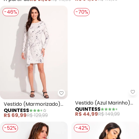
Viscose
-46%
-70%
Qu
Quintess - Vestido (Marmorizad
Vestido (Azul Marinho)
Vestido (Marmorizado)
QUINTESS
QUINTESS
em Malha de Viscose
em Poliflex
R$ 44,99
R$ 149,99
R$ 69,99
R$ 129,99
-52%
-42%