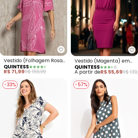
Quintess - Vestido (Folhagem 
Qu
Vestido (Folhagem Rosa)
Vestido (Magenta) em
QUINTESS
QUINTESS
com Bolsos
Malha Crepe
R$ 71,99
R$ 189,99
A partir de
R$ 55,69
R$ 139
-33%
-57%