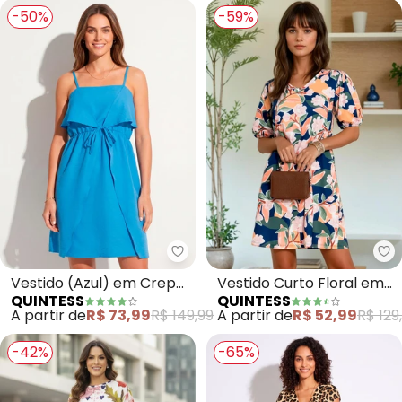
-50%
-59%
Quintess - Vestido (Azul) em C
Qu
Vestido (Azul) em Crepe
Vestido Curto Floral em
QUINTESS
QUINTESS
Plano
Malha Fria com Mangas
A partir de
R$ 73,99
R$ 149,99
A partir de
R$ 52,99
R$ 129
Bufantes
-42%
-65%