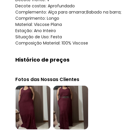
Decote costas: Aprofundado
Complemento: Alça para amarrar;Babado na barra;
Comprimento: Longo
Material: Viscose Plana
Estação: Ano Inteiro
Situação de Uso: Festa
Composição Material: 100% Viscose
Histórico de preços
O preço apresentado abaixo é o menor oferecido em al
agosto/2026
Fotos das Nossas Clientes
julho/2026
junho/2026
maio/2026
abril/2026
março/2026
fevereiro/2026