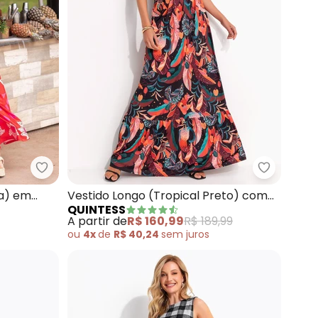
melho Claro) em Tricoline
Quintess - Vestido (Natureza Vermelha) em Malha
Quintess 
ha) em
Vestido Longo (Tropical Preto) com
QUINTESS
Amarrações
A partir de
R$ 160,99
R$ 189,99
ou
4x
de
R$ 40,24
sem
juros