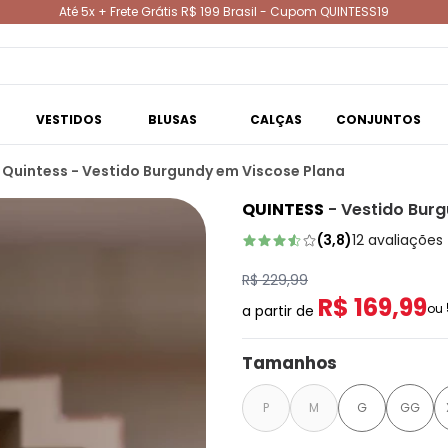
Até 5x + Frete Grátis R$ 199 Brasil - Cupom QUINTESS19
VESTIDOS
BLUSAS
CALÇAS
CONJUNTOS
Quintess - Vestido Burgundy em Viscose Plana
QUINTESS
-
Vestido Burg
(
3,8
)
12
avaliações
R$ 229,99
R$ 169,99
ou
a partir de
Tamanhos
P
M
G
GG