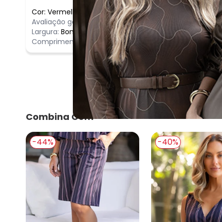
Cor:
Vermelho
/
P
Comentário
Avaliação geral do produto:
Incrível
Incrível
Largura:
Bom
Comprimento:
Longo
Combina Com
-44%
-40%