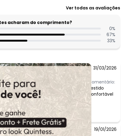
Ver todas as avaliações
entes acharam do comprimento?
0
%
67
%
33
%
31/03/2026
Comentário:
vestido
confortável
19/01/2026