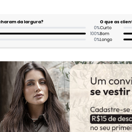
acharam da largura?
O que as cli
0
%
Curto
100
%
Bom
0
%
Longo