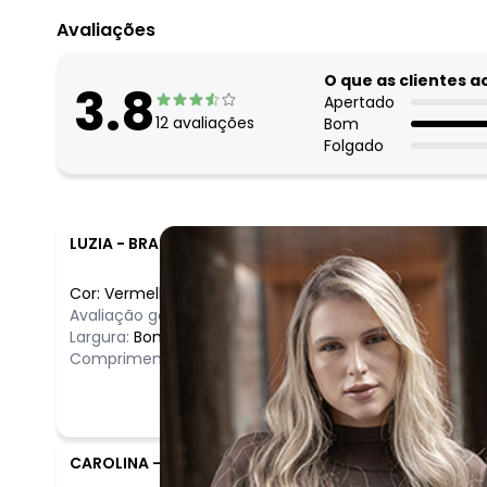
Avaliações
O que as clientes 
3.8
Apertado
12
avaliações
Bom
Folgado
LUZIA
-
BRASILIA - DF
Cor:
Vermelho
/
GG
Avaliação geral do produto:
Ruim
Largura:
Bom
Comprimento:
Bom
CAROLINA
-
FLORIANOPOLIS - SC