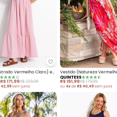
tido (Burgundy) em Viscose Plana
Quintess - Vestido (Listrado Ver
Listrado Vermelho Claro) em
Vestido (Natureza Vermel
QUINTESS
Malha Fria
e
R$ 171,99
R$ 229,99
R$ 161,99
R$ 179,99
 42,99
sem
juros
ou
4x
de
R$ 40,49
sem
juros