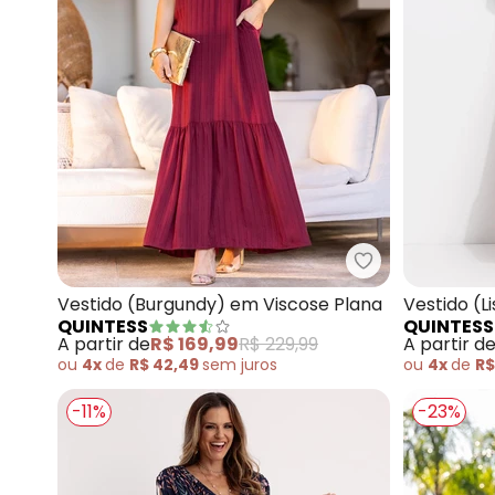
Quintess - Ves
Vestido (Burgundy) em Viscose Plana
Vestido (
QUINTESS
QUINTESS
Tricoline
A partir de
R$ 169,99
R$ 229,99
A partir d
ou
4x
de
R$ 42,49
sem
juros
ou
4x
de
R$
-11%
-23%