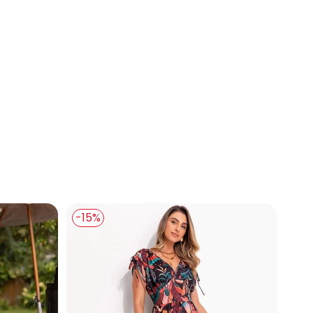
om Elastano
-15%