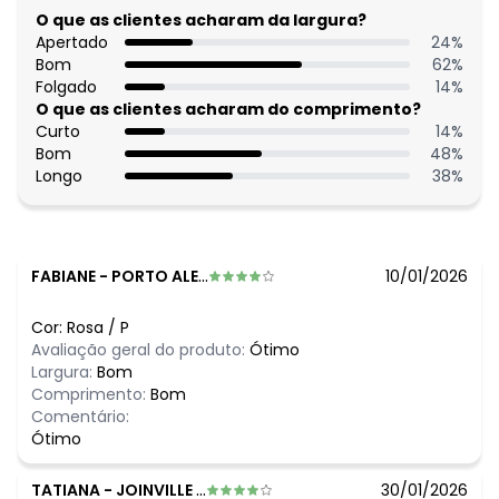
Decote costas: Aprofundado com tira
O que as clientes acharam da largura?
Complemento: Detalhe para amarrar; elástico na cintura;
Apertado
24
%
fenda(s); franzido
Bom
62
%
Tecido: Malha
Folgado
14
%
Composição: Conforme imagem etiqueta
O que as clientes acharam do comprimento?
Curto
14
%
Histórico de preços
Bom
48
%
Longo
38
%
O preço apresentado abaixo é o menor oferecido em
algum dia do mês, para o menor tamanho disponível.
N/D*
agosto/2026
N/D*
julho/2026
N/D*
junho/2026
FABIANE
-
PORTO ALEGRE - RS
10/01/2026
N/D*
maio/2026
N/D*
abril/2026
Cor:
Rosa
/
P
R$ 56,99
março/2026
Avaliação geral do produto:
Ótimo
N/D*
fevereiro/2026
Largura:
Bom
Comprimento:
Bom
Comentário:
Ótimo
TATIANA
-
JOINVILLE - SC
30/01/2026