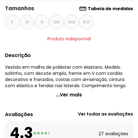
Tamanhos
Tabela de medidas
P
M
G
GG
XXG
XLG
Produto indisponível
Descrição
Vestido em malha de poliéster com elastano. Modelo
soltinho, com decote amplo, frente em V com cordão
decorativo e franzidos, costas com amarração, cintura
com elástico e fendas nas laterais. Comprimento longo.
Quintess - Vestido com Decote Profundo Folhagem
...Ver mais
Tropical
Código do produto: 3526969
Avaliações
Ver todas as avaliações
Modelagem: Solto
Comprimento da manga: 3/4
4.3
Comprimento: Longo
27
avaliações
Decote frente: V