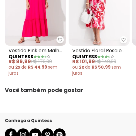
Quintess - Vestido Pink em Mal
Quint
Vestido Pink em Malha
Vestido Floral Rosa em
QUINTESS
QUINTESS
de Viscose
Malha Texturizada
R$ 89,99
R$ 179,99
R$ 101,99
R$ 149,99
ou
2x
de
R$ 44,99
sem
ou
2x
de
R$ 50,99
sem
juros
juros
Você também pode gostar
Conheça a Quintess