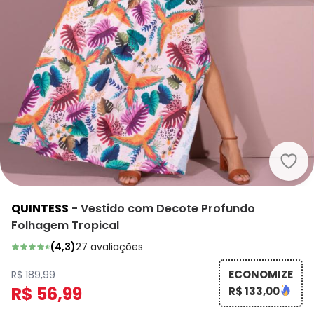
Quin
QUINTESS
-
Vestido com Decote Profundo
Folhagem Tropical
(
4,3
)
27
avaliações
ECONOMIZE
R$ 189,99
R$ 56,99
R$ 133,00