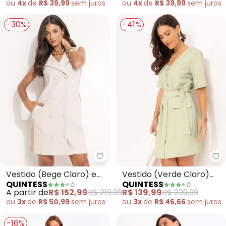
ou
4x
de
R$ 39,99
sem
juros
ou
4x
de
R$ 39,99
sem
juros
-30%
-41%
Quintess - Vestido (Bege Claro)
Qu
Vestido (Bege Claro) em
Vestido (Verde Claro)
QUINTESS
QUINTESS
Alfaiataria
em Alfaiataria
A partir de
R$ 152,99
R$ 219,99
R$ 139,99
R$ 239,99
ou
3x
de
R$ 50,99
sem
juros
ou
3x
de
R$ 46,66
sem
juros
-16%