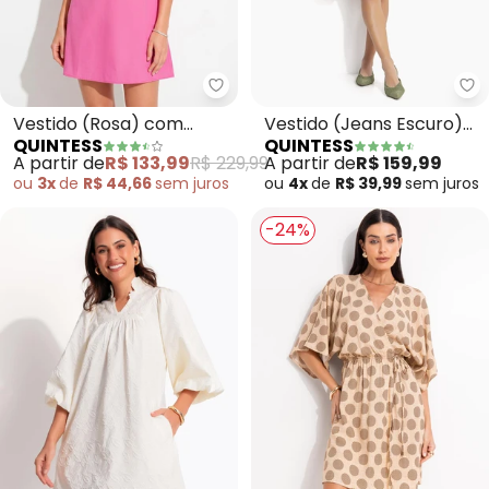
Quintess - Vestido (Rosa) com 
Qu
Vestido (Rosa) com
Vestido (Jeans Escuro)
QUINTESS
QUINTESS
Mangas Bufantes em
Tubinho com Abertura
A partir de
R$ 133,99
R$ 229,99
A partir de
R$ 159,99
Tricoline
Costas
ou
3x
de
R$ 44,66
sem
juros
ou
4x
de
R$ 39,99
sem
juros
-24%