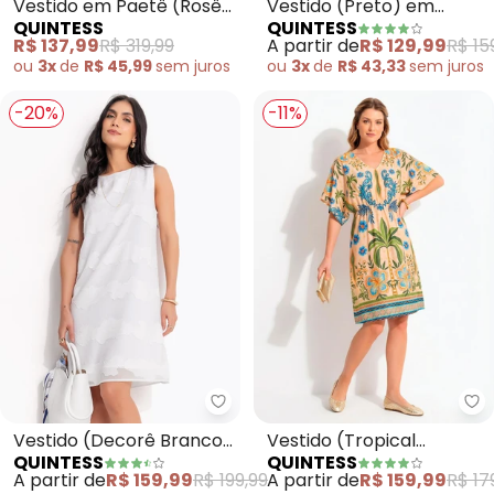
Vestido em Paetê (Rosê)
Vestido (Preto) em
QUINTESS
QUINTESS
com Babado na Barra
Tecido de Nylon
R$ 137,99
R$ 319,99
A partir de
R$ 129,99
R$ 15
ou
3x
de
R$ 45,99
sem
juros
ou
3x
de
R$ 43,33
sem
juros
-20%
-11%
Quintess - Vestido (Decorê Br
Qu
Vestido (Decorê Branco)
Vestido (Tropical
QUINTESS
QUINTESS
em Crepe Plano
Bordado) em Malha Fria
A partir de
R$ 159,99
R$ 199,99
A partir de
R$ 159,99
R$ 17