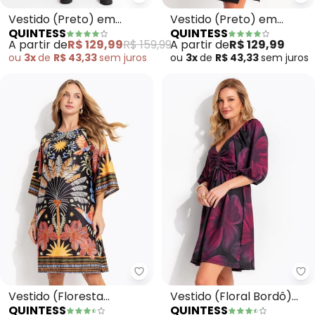
Quintess - Vestido (Preto) em 
Qu
Vestido (Preto) em
Vestido (Preto) em
QUINTESS
QUINTESS
Tecido de Nylon
Malha Texturizada
A partir de
R$ 129,99
R$ 159,99
A partir de
R$ 129,99
ou
3x
de
R$ 43,33
sem
juros
ou
3x
de
R$ 43,33
sem
juros
Quintess - Vestido (Floresta Co
Qu
Vestido (Floresta
Vestido (Floral Bordô)
QUINTESS
QUINTESS
Colorida) em Malha Fria
em Malha Texturizada