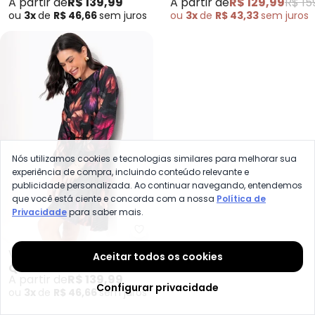
A partir de
R$ 139,99
A partir de
R$ 129,99
R$ 15
ou
3x
de
R$ 46,66
sem
juros
ou
3x
de
R$ 43,33
sem
juros
Nós utilizamos cookies e tecnologias similares para melhorar sua
experiência de compra, incluindo conteúdo relevante e
publicidade personalizada. Ao continuar navegando, entendemos
que você está ciente e concorda com a nossa
Política de
Privacidade
para saber mais.
Quintess - Vestido (Floral Dark
Vestido (Floral Dark) em
Aceitar todos os cookies
QUINTESS
Malha Texturizada
A partir de
R$ 139,99
Configurar privacidade
ou
3x
de
R$ 46,66
sem
juros