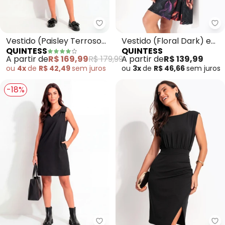
Quintess - Vestido (Paisley Ter
Qu
Vestido (Paisley Terroso)
Vestido (Floral Dark) em
QUINTESS
QUINTESS
em Malha Fria
Malha Texturizada
A partir de
R$ 169,99
R$ 179,99
A partir de
R$ 139,99
ou
4x
de
R$ 42,49
sem
juros
ou
3x
de
R$ 46,66
sem
juros
-18%