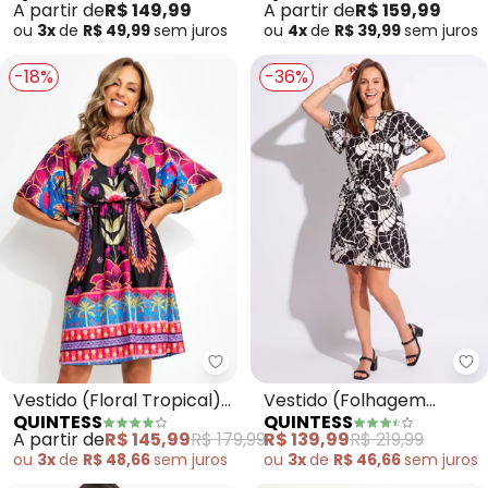
A partir de
R$ 149,99
A partir de
R$ 159,99
ou
3x
de
R$ 49,99
sem
juros
ou
4x
de
R$ 39,99
sem
juros
-18%
-36%
Quintess - Vestido (Floral Tropi
Qu
Vestido (Floral Tropical)
Vestido (Folhagem
QUINTESS
QUINTESS
em Malha Fria
Preta) em Crepe Plano
A partir de
R$ 145,99
R$ 179,99
R$ 139,99
R$ 219,99
ou
3x
de
R$ 48,66
sem
juros
ou
3x
de
R$ 46,66
sem
juros