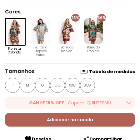
Cores
13%
36%
Barrado
Barrado
Barrado
Floresta
Tropical
Tropical
Tropical
Colorida
Verde
Tamanhos
Tabela de medidas
P
M
G
GG
XXG
XLG
GANHE 19% OFF
| Cupom: QUINTESS19
Ganhe 19% OFF Extra em qualquer valor, usando o cupom:
QUINTESS19. Válido para toda loja Quintess, até 07/08/2026.
Adicionar na sacola
Desejos
Compartilhar