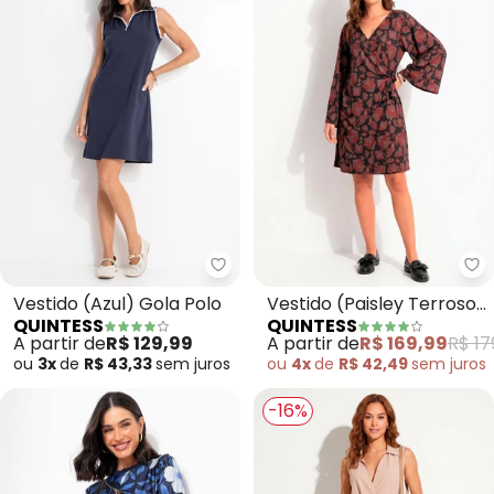
Quintess - Vestido (Azul) Gola P
Qu
Vestido (Azul) Gola Polo
Vestido (Paisley Terroso)
QUINTESS
QUINTESS
em Malha Fria
A partir de
R$ 129,99
A partir de
R$ 169,99
R$ 17
ou
3x
de
R$ 43,33
sem
juros
ou
4x
de
R$ 42,49
sem
juros
-16%