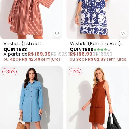
Quintess - Vestido (Listrado M
Qu
Vestido (Listrado
Vestido (Barrado Azul)
QUINTESS
QUINTESS
Marrom) em Tecido
em Malha Fria
A partir de
R$ 169,99
R$ 199,99
R$ 156,99
R$ 169,99
Plano Maquinetado
ou
4x
de
R$ 42,49
sem
juros
ou
3x
de
R$ 52,33
sem
juros
-35%
-12%