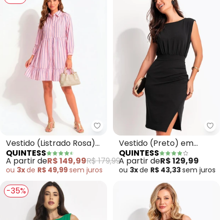
Quintess - Vestido (Listrado Ro
Qu
Vestido (Listrado Rosa)
Vestido (Preto) em
QUINTESS
QUINTESS
em Poliéster
Malha Texturizada
A partir de
R$ 149,99
R$ 179,99
A partir de
R$ 129,99
ou
3x
de
R$ 49,99
sem
juros
ou
3x
de
R$ 43,33
sem
juros
-35%