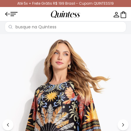
Até 5x + Frete Grátis R$ 199 Brasil - Cupom QUINTESS19