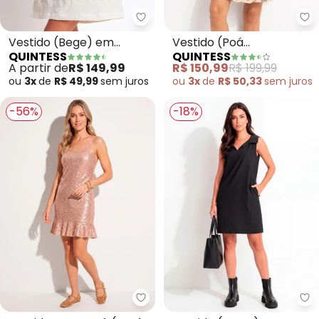
Quintess - Vestido (Bege) em J
Qu
Vestido (Bege) em
Vestido (Poá
QUINTESS
QUINTESS
Jacquard de Poliéster
Geométrico) em Viscose
A partir de
R$ 149,99
R$ 150,99
R$ 199,99
Plana
ou
3x
de
R$ 49,99
sem
juros
ou
3x
de
R$ 50,33
sem
juros
-56%
-18%
Quintess - Vestido em Paetê (
Qu