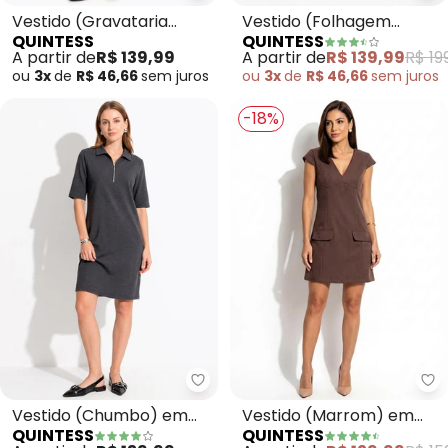
Vestido (Gravataria
Vestido (Folhagem
QUINTESS
QUINTESS
Marrom) em Malha Fria
Marrom) em Tule
A partir de
R$ 139,99
A partir de
R$ 139,99
R$ 19
ou
3x
de
R$ 46,66
sem
juros
ou
3x
de
R$ 46,66
sem
juros
-18%
Quintess - Vestido (Chumbo) e
Qu
Vestido (Chumbo) em
Vestido (Marrom) em
QUINTESS
QUINTESS
Malha Piquet
Malha Suede