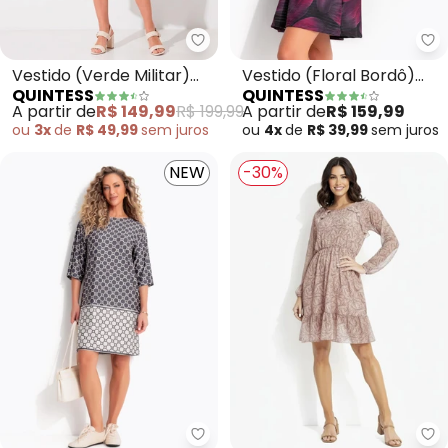
Quintess - Vestido (Verde Milit
Qu
Vestido (Verde Militar)
Vestido (Floral Bordô)
QUINTESS
QUINTESS
em Viscose Plana
em Malha Texturizada
A partir de
R$ 149,99
R$ 199,99
A partir de
R$ 159,99
ou
3x
de
R$ 49,99
sem
juros
ou
4x
de
R$ 39,99
sem
juros
NEW
-30%
Quintess - Vestido (Gravataria
Qu