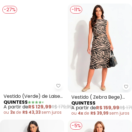
-27%
-11%
Quintess - Vestido (Verde) de 
Qu
Vestido (Verde) de Laise
Vestido ( Zebra Bege)
QUINTESS
QUINTESS
Cintura Marcada
em Poliéster
A partir de
R$ 129,99
R$ 179,99
A partir de
R$ 159,99
R$ 17
ou
3x
de
R$ 43,33
sem
juros
ou
4x
de
R$ 39,99
sem
juros
-5%