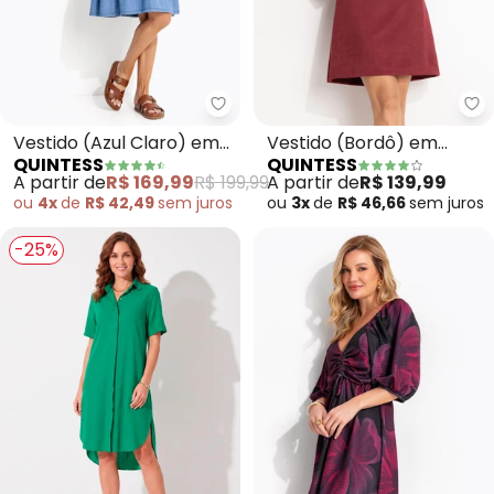
Quintess - Vestido (Azul Claro)
Qu
Vestido (Azul Claro) em
Vestido (Bordô) em
QUINTESS
QUINTESS
Jeans
Malha Suede Encorpada
A partir de
R$ 169,99
R$ 199,99
A partir de
R$ 139,99
ou
4x
de
R$ 42,49
sem
juros
ou
3x
de
R$ 46,66
sem
juros
-25%