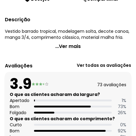
Descrição
Vestido barrado tropical, modelagem solta, decote canoa,
manga 3/4, comprimento clássico, material malha fria.
Quintess - Vestido Floresta Colorida em Malha Fria
...Ver mais
Código do produto: 3905803
Comprimento da manga: 3/4
Avaliações
Ver todas as avaliações
Decote frente: Canoa
Tecido: Malha fria 150g 92% poliéster, 8% elastano liganete
3.9
- meia malha
73
avaliações
O que as clientes acharam da largura?
Apertado
1
%
Bom
73
%
Folgado
26
%
O que as clientes acharam do comprimento?
Curto
0
%
Bom
92
%