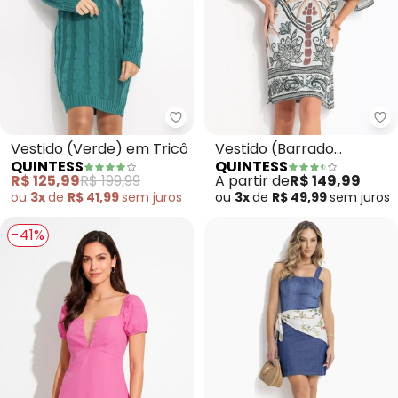
Quintess - Vestido (Verde) em 
Qu
Vestido (Verde) em Tricô
Vestido (Barrado
QUINTESS
QUINTESS
Tropical Verde) em
R$ 125,99
R$ 199,99
A partir de
R$ 149,99
Malha Fria
ou
3x
de
R$ 41,99
sem
juros
ou
3x
de
R$ 49,99
sem
juros
-41%