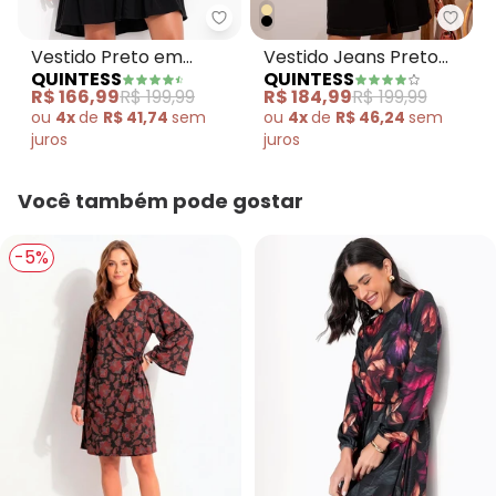
Quintess - Vestido Preto em Vi
Quint
Vestido Preto em
Vestido Jeans Preto
QUINTESS
QUINTESS
Viscose Plana
em Jeans
R$ 166,99
R$ 199,99
R$ 184,99
R$ 199,99
ou
4x
de
R$ 41,74
sem
ou
4x
de
R$ 46,24
sem
juros
juros
Você também pode gostar
-5%