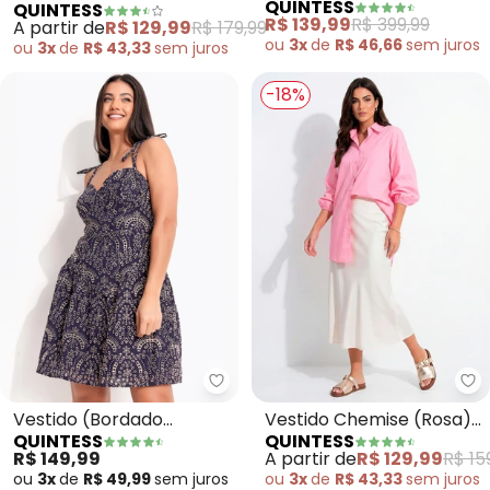
QUINTESS
QUINTESS
Paetê
Vermelho) em Tecido de
R$ 139,99
R$ 399,99
A partir de
R$ 129,99
R$ 179,99
Poliéster
ou
3x
de
R$ 46,66
sem
juros
ou
3x
de
R$ 43,33
sem
juros
-18%
Quintess - Vestido (Bordado M
Qu
Vestido (Bordado
Vestido Chemise (Rosa)
QUINTESS
QUINTESS
Marinho)Em Algodão
em Tricoline
R$ 149,99
A partir de
R$ 129,99
R$ 15
com Poliéster
ou
3x
de
R$ 49,99
sem
juros
ou
3x
de
R$ 43,33
sem
juros