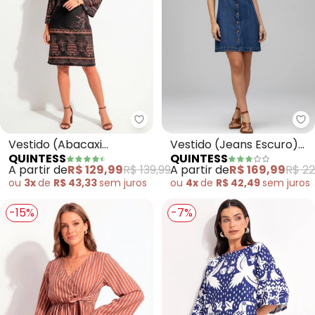
Quintess - Vestido (Abacaxi Tro
Qu
Vestido (Abacaxi
Vestido (Jeans Escuro)
QUINTESS
QUINTESS
Tropical) em Malha Fria
em Jeans
A partir de
R$ 129,99
R$ 139,99
A partir de
R$ 169,99
R$ 22
ou
3x
de
R$ 43,33
sem
juros
ou
4x
de
R$ 42,49
sem
juros
-15%
-7%