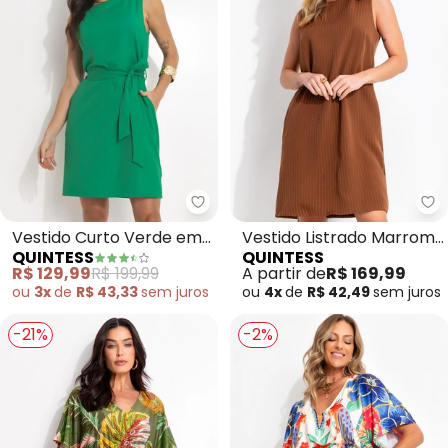
Quintess - Vestido Curto Verde 
Qu
Vestido Curto Verde em
Vestido Listrado Marrom
QUINTESS
QUINTESS
Linho com Faixa e Bolsos
em Tecido de Alfaiataria
R$ 129,99
R$ 199,99
A partir de
R$ 169,99
Laterais
ou
3x
de
R$ 43,33
sem
juros
ou
4x
de
R$ 42,49
sem
juros
-21%
-2%