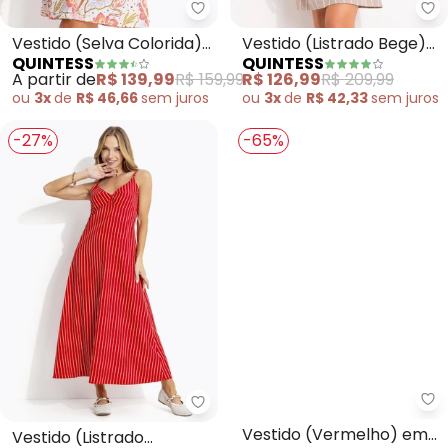
Quintess - Vestido (Selva Color
Qu
Vestido (Selva Colorida)
Vestido (Listrado Bege)
QUINTESS
QUINTESS
em Malha Texturizada
em Alfaiataria
A partir de
R$ 139,99
R$ 159,99
R$ 126,99
R$ 209,99
ou
3x
de
R$ 46,66
sem
juros
ou
3x
de
R$ 42,33
sem
juros
-27%
-65%
Qu
Quintess - Vestido (Listrado Ve
Vestido (Vermelho) em
Vestido (Listrado