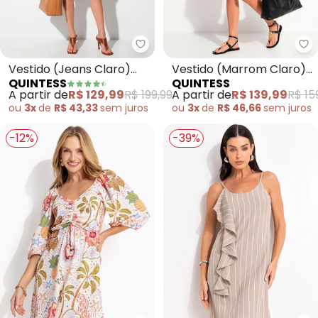
Quintess - Vestido (Jeans Clar
Qu
Vestido (Jeans Claro)
Vestido (Marrom Claro)
QUINTESS
QUINTESS
com Bolsos
em Nylon Suede
A partir de
R$ 129,99
R$ 199,99
A partir de
R$ 139,99
R$ 15
ou
3x
de
R$ 43,33
sem
juros
ou
3x
de
R$ 46,66
sem
juros
-12%
-39%