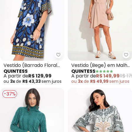
Quintess - Vestido (Barrado Flo
Qu
Vestido (Barrado Floral
Vestido (Bege) em Malha
QUINTESS
QUINTESS
Azul) em Malha Fria
Twill
A partir de
R$ 129,99
A partir de
R$ 149,99
R$ 17
ou
3x
de
R$ 43,33
sem
juros
ou
3x
de
R$ 49,99
sem
juros
-37%