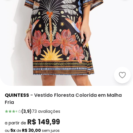
Quin
QUINTESS
-
Vestido Floresta Colorida em Malha
Fria
(
3,9
)
73
avaliações
R$ 149,99
a partir de
5x
R$ 30,00
ou
de
sem juros