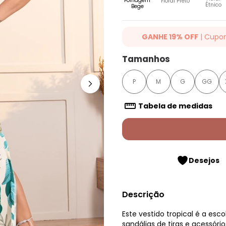
Folhagem
Floral Preto
Étnico
Bege
GANHE 19% OFF
| Cupo
Ganhe 19% OFF Extra em qualqu
Tamanhos
cupom: QUINTESS19. Válido para
até 07/08/2026.
P
M
G
GG
Tabela de medidas
Desejos
Descrição
Este vestido tropical é a es
sandálias de tiras e acessóri