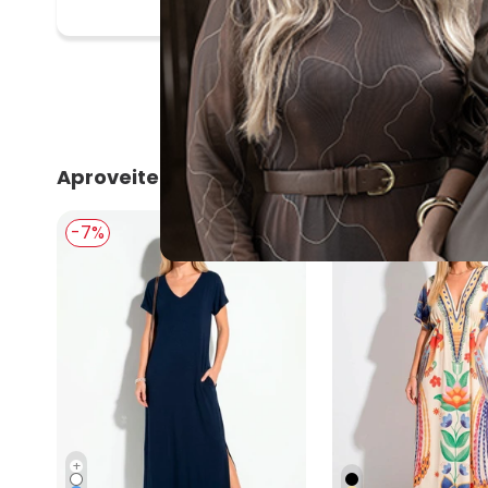
Aproveite e compre junto
-7%
-6%
+