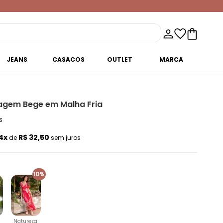
JEANS
CASACOS
OUTLET
MARCA
hagem Bege em Malha Fria
s
4x
R$ 32,50
de
sem juros
10%
Natureza