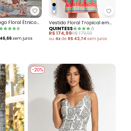
Quintess - Vestido Longo Floral Étnico c
do Listrado Longo Soltinho com Fenda
Quintess 
ngo Floral Étnico
Vestido Floral Tropical em
QUINTESS
e Profundo
Malha Fria
R$ 174,99
R$ 179,99
 46,66
sem
juros
ou
4x
de
R$ 43,74
sem
juros
-20%