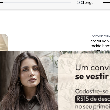
23
%
Longo
Comentário
gostei do 
tecido bem
a barra, po
Comentár
a estampa
folgado 
vestiu m