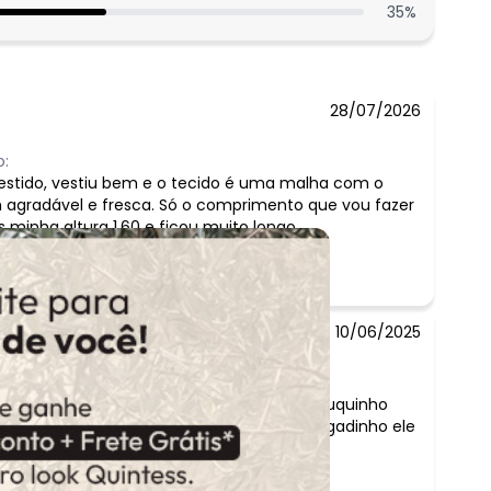
35
%
28/07/2026
:
vestido, vestiu bem e o tecido é uma malha com o
 agradável e fresca. Só o comprimento que vou fazer
is minha altura 1,60 e ficou muito longo.
10/06/2025
io:
 é perfeita, o vestido é lindo. Ficou um pouquinho
pq pedi um numero maior, mesmo mais folgadinho ele
uito bem. Rencomendou a compra