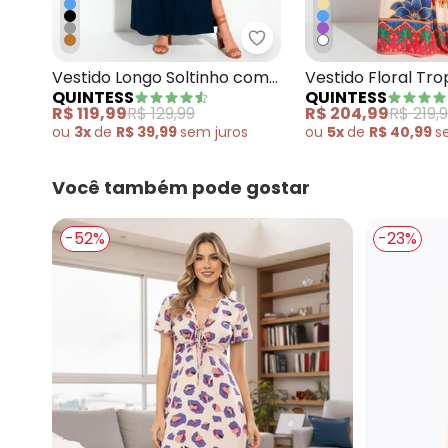
Quintess - Vestido Long
Vestido Longo Soltinho com
Vestido Floral Tro
QUINTESS
QUINTESS
Fenda Azul
Malha Fria
R$ 119,99
R$ 129,99
R$ 204,99
R$ 219,
ou
3x
de
R$ 39,99
sem
juros
ou
5x
de
R$ 40,99
s
Você também pode gostar
-52%
-23%