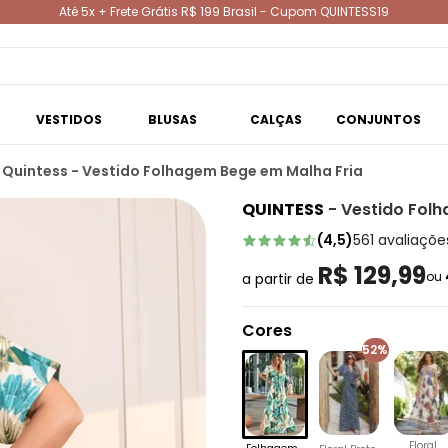
Até 5x + Frete Grátis R$ 199 Brasil - Cupom QUINTESS19
VESTIDOS
BLUSAS
CALÇAS
CONJUNTOS
Quintess - Vestido Folhagem Bege em Malha Fria
QUINTESS
-
Vestido Fol
(
4,5
)
561
avaliaçõe
R$ 129,99
ou
a partir de
Cores
52%
Floral