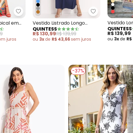
o Soltinho com Fenda Azul
Quintess - Vestido Floral Tropical em Malha Fria
Quintess - Vesti
Vestido Lo
pical em
Vestido Listrado Longo
QUINTESS
QUINTESS
com Decot
Soltinho com Fenda
R$ 139,99
99
R$ 130,99
R$ 139,99
ou
3x
de
R$
em
juros
ou
3x
de
R$ 43,66
sem
juros
-37%