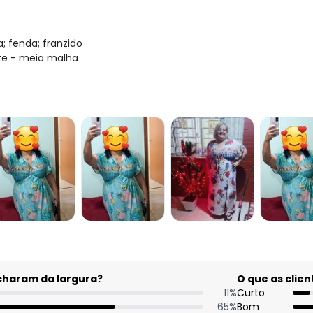
; fenda; franzido
ete - meia malha
acharam da largura?
O que as cli
11
%
Curto
65
%
Bom