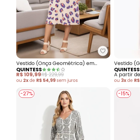
Quintess - Ves
Vestido (Onça Geométrica) em
Vestido (
QUINTESS
QUINTESS
Crepe Plano
Malha de 
R$ 109,99
R$ 229,99
A partir d
ou
2x
de
R$ 54,99
sem
juros
ou
3x
de
R$
-27%
-15%