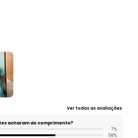
Ver todas as avaliações
entes acharam do comprimento?
7
%
58
%