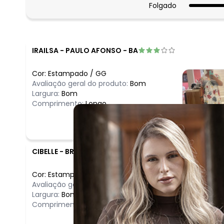
Folgado
IRAILSA
-
PAULO AFONSO - BA
Cor:
Estampado
/
GG
Avaliação geral do produto:
Bom
Largura:
Bom
Comprimento:
Longo
CIBELLE
-
BRASILIA - DF
Cor:
Estampado
/
XXG
Avaliação geral do produto:
Ótimo
Largura:
Bom
Comprimento:
Bom