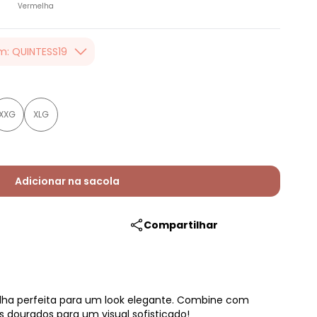
Vermelha
m: QUINTESS19
er valor, usando o
 toda loja Quintess,
XXG
XLG
Adicionar na sacola
Compartilhar
colha perfeita para um look elegante. Combine com
os dourados para um visual sofisticado!