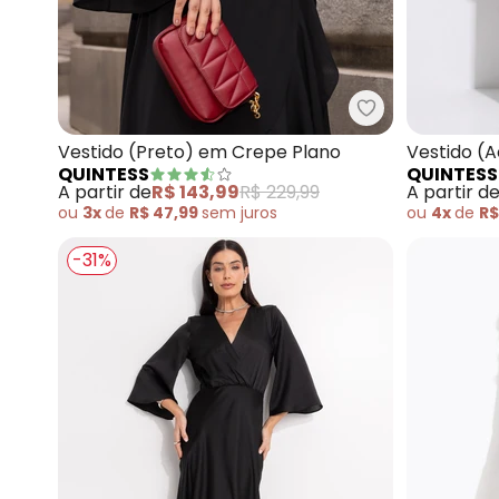
Quintess - Ves
Vestido (Preto) em Crepe Plano
Vestido (
QUINTESS
QUINTESS
Viscose
A partir de
R$ 143,99
R$ 229,99
A partir d
ou
3x
de
R$ 47,99
sem
juros
ou
4x
de
R$
-31%