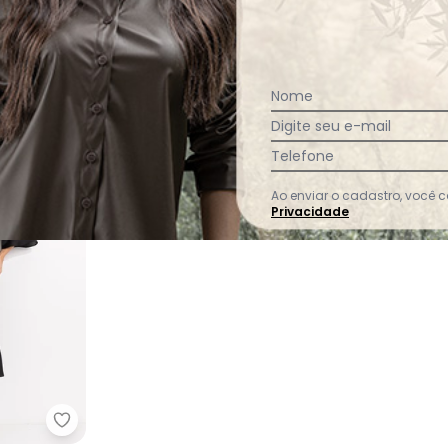
Ver todas as avaliações
Nome
Digite seu e-mail
Telefone
Ao enviar o cadastro, você
Privacidade
a Terroso em Malha de Viscose
Quintess - Vestido Preto em Crepe Plano Acetin