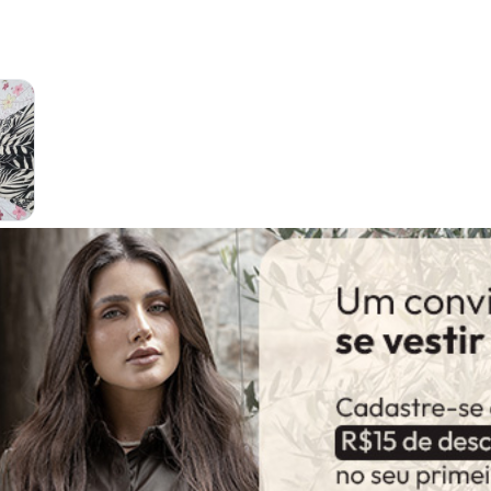
Comentário
Amei a estam
qualidade,n
do detalhe 