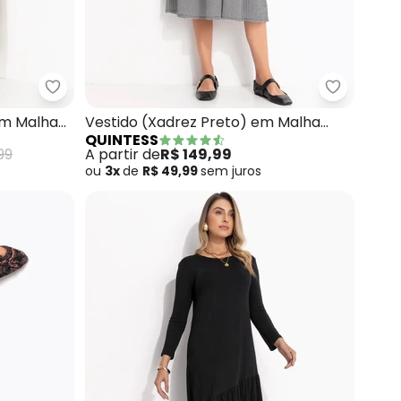
oso) em Malha de Viscose
Quintess - Vestido (Folhagem Linho) em Malha de
Quintess 
em Malha
Vestido (Xadrez Preto) em Malha
QUINTESS
Texturizada
99
A partir de
R$ 149,99
ou
3x
de
R$ 49,99
sem
juros