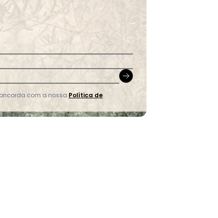
 concorda com a nossa
Política de
ado