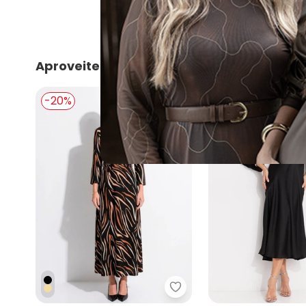
Aproveite e compre junto
-20%
-31%
Quintess - Vestido Acqu