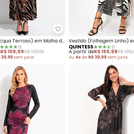
tido (Preto) em Crepe Plano
Quintess - Vestido (Acqua Terr
Acqua Terroso) em Malha de
Vestido (Folhagem Linho) 
QUINTESS
de Viscose
e
R$ 159,99
R$ 199,99
A partir de
R$ 159,99
R$ 169,
 39,99
sem
juros
ou
4x
de
R$ 39,99
sem
juros