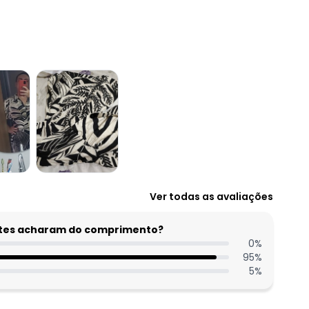
Ver todas as avaliações
entes acharam do comprimento?
0
%
95
%
5
%