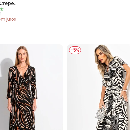
 Crepe
9
em
juros
-5%