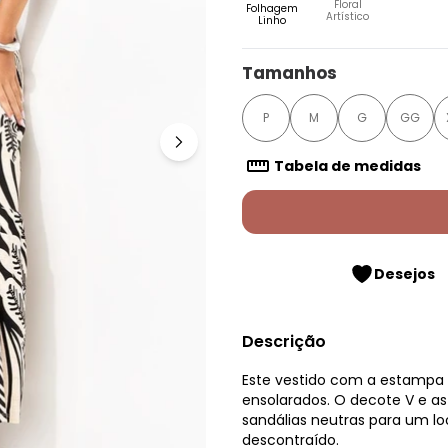
Floral
Folhagem
Artístico
Linho
Tamanhos
P
M
G
GG
Tabela de medidas
Desejos
Descrição
Este vestido com a estampa d
ensolarados. O decote V e 
sandálias neutras para um lo
descontraído.