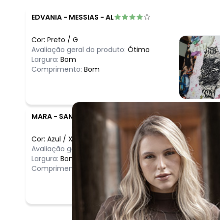
EDVANIA
-
MESSIAS - AL
Cor:
Preto
/
G
Avaliação geral do produto:
Ótimo
Largura:
Bom
Comprimento:
Bom
MARA
-
SANTO AMARO DA IMPERATRIZ - SC
Cor:
Azul
/
XXG
Avaliação geral do produto:
Ótimo
Largura:
Bom
Comprimento:
Bom