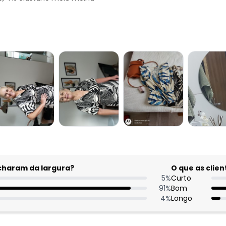
acharam da largura?
O que as cli
5
%
Curto
91
%
Bom
4
%
Longo