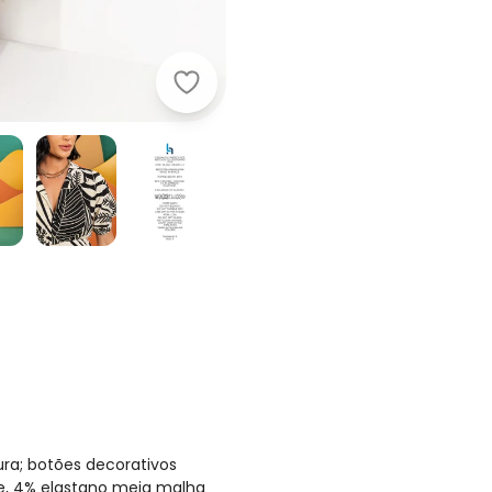
Quintess - Vestido Folhagem Linho
e
ra; botões decorativos
se, 4% elastano meia malha