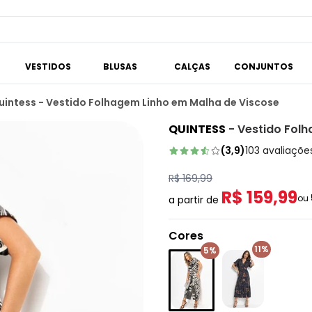
VESTIDOS
BLUSAS
CALÇAS
CONJUNTOS
uintess - Vestido Folhagem Linho em Malha de Viscose
QUINTESS
-
Vestido Folh
(
3,9
)
103
avaliaçõe
R$ 169,99
R$ 159,99
ou
a partir de
Cores
11%
5%