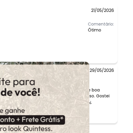
21/05/2026
Comentário:
Ótimo
29/05/2026
:
pa, igual ao site, vestido liiiindo! Tecido de boa
ão é transparente porque é um pouco grosso. Gostei
dos botões enfeite. Recomendo! ¿¿¿¿¿¿¿¿¿¿