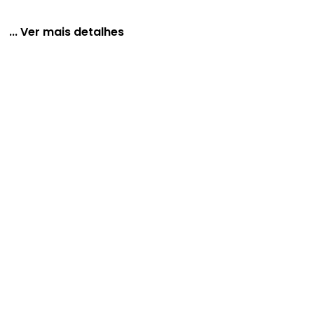
... Ver mais detalhes
 em Malha de Viscose