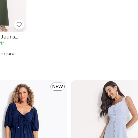
gem Bege em Linho
Quintess - Vestido Verde em Jeans Leve
 Jeans
em
juros
NEW