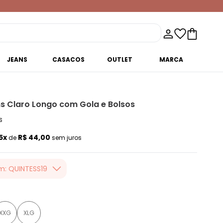
JEANS
CASACOS
OUTLET
MARCA
s Claro Longo com Gola e Bolsos
s
5x
R$ 44,00
de
sem juros
m: QUINTESS19
er valor, usando o
 toda loja Quintess,
XXG
XLG