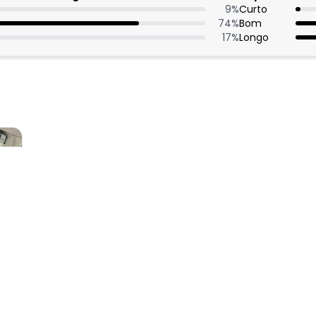
9
%
Curto
74
%
Bom
17
%
Longo