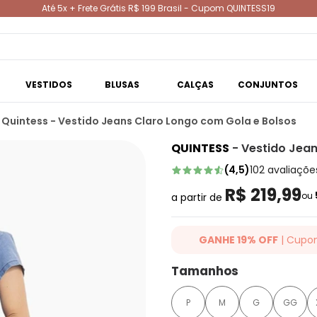
Até 5x + Frete Grátis R$ 199 Brasil - Cupom QUINTESS19
VESTIDOS
BLUSAS
CALÇAS
CONJUNTOS
Quintess - Vestido Jeans Claro Longo com Gola e Bolsos
QUINTESS
-
Vestido Jean
(
4,5
)
102
avaliaçõe
R$ 219,99
ou
a partir de
GANHE 19% OFF
| Cupo
Ganhe 19% OFF Extra em qualqu
Tamanhos
cupom: QUINTESS19. Válido para
até 07/08/2026.
P
M
G
GG