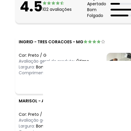
4.5
Apertado
102
avaliações
Bom
Folgado
INGRID
-
TRES CORACOES - MG
Cor:
Preto
/
G
Avaliação geral do produto:
Ótimo
Largura:
Bom
Comprimento:
Bom
MARISOL
-
ARARAS - SP
Cor:
Preto
/
XXG
Avaliação geral do produto:
Ótimo
Largura:
Bom