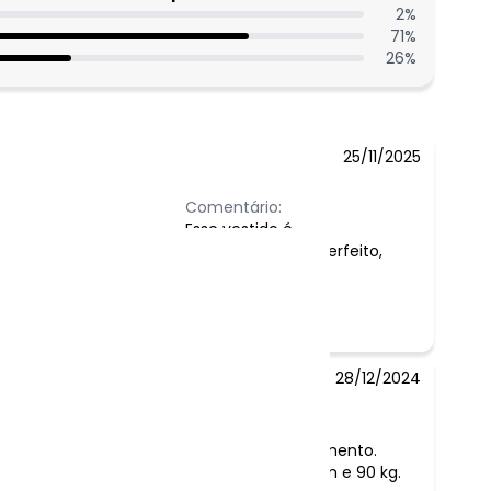
2
%
71
%
26
%
25/11/2025
Comentário:
Esse vestido é
completamente perfeito,
maravilhoso
28/12/2024
Comentário:
O vestido é lindo. Teve um bom caimento.
Comprimento em cima. Tenho 1,67m e 90 kg.