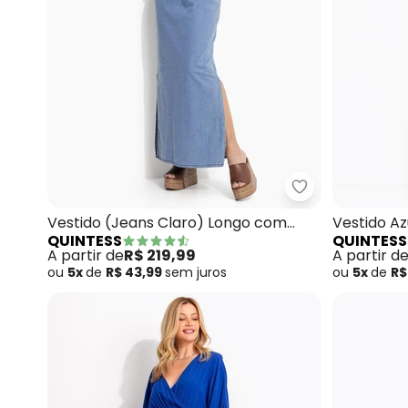
Quintess - Ves
Vestido (Jeans Claro) Longo com
Vestido Az
QUINTESS
QUINTESS
Gola e Bolsos
A partir de
R$ 219,99
A partir d
ou
5x
de
R$ 43,99
sem
juros
ou
5x
de
R$