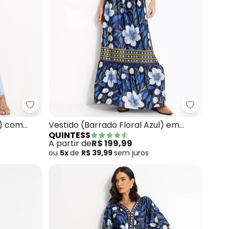
em Air Flow
Quintess - Vestido Longo (Jeans Claro) com Botõ
Quintess 
o) com
Vestido (Barrado Floral Azul) em
QUINTESS
Malha Fria
A partir de
R$ 199,99
ou
5x
de
R$ 39,99
sem
juros