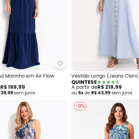
tido (Jeans Claro) Longo com Gola e Bolsos
Quintess - Vestido Azul Marinho 
ul Marinho em Air Flow
Vestido Longo (Jeans Clar
QUINTESS
Botões
e
R$ 199,99
A partir de
R$ 219,99
 39,99
sem
juros
ou
5x
de
R$ 43,99
sem
juros
-9%