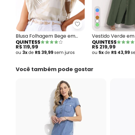
Quintess - Blusa Folha
Blusa Folhagem Bege em
Vestido Verde em
QUINTESS
QUINTESS
Linho
Leve
R$ 119,99
R$ 219,99
ou
3x
de
R$ 39,99
sem
juros
ou
5x
de
R$ 43,99
s
Você também pode gostar