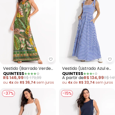
Quintess - Vestido (Barrado Ve
Qu
Vestido (Barrado Verde)
Vestido (Listrado Azul e
QUINTESS
QUINTESS
em Malha Fria
Branco) em Canelado
R$ 146,99
R$ 179,99
A partir de
R$ 134,99
R$ 14
ou
4x
de
R$ 36,74
sem
juros
ou
4x
de
R$ 33,74
sem
juros
-37%
-15%