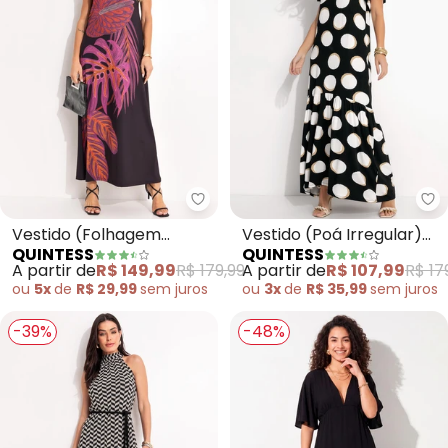
Quintess - Vestido (Folhagem B
Qu
Vestido (Folhagem
Vestido (Poá Irregular)
QUINTESS
QUINTESS
Bordada Localizada) em
em Malha de Viscose
A partir de
R$ 149,99
R$ 179,99
A partir de
R$ 107,99
R$ 17
Malha Fri
ou
5x
de
R$ 29,99
sem
juros
ou
3x
de
R$ 35,99
sem
juros
-39%
-48%