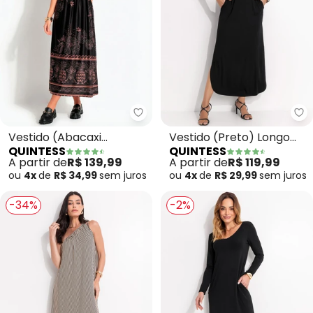
Quintess - Vestido (Abacaxi Tro
Qu
Vestido (Abacaxi
Vestido (Preto) Longo
QUINTESS
QUINTESS
Tropical) Preto em
com Fendas e Ombro
A partir de
R$ 139,99
A partir de
R$ 119,99
Malha Fria
Vazado
ou
4x
de
R$ 34,99
sem
juros
ou
4x
de
R$ 29,99
sem
juros
-34%
-2%