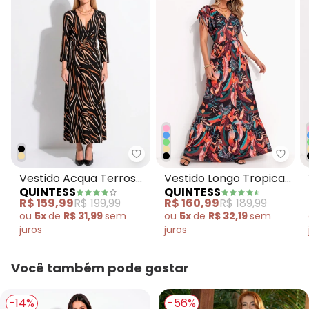
Quintess - Vestido Acqua Terro
Quint
Vestido Acqua Terroso
Vestido Longo Tropical
QUINTESS
QUINTESS
em Malha de Viscose
Preto com
R$ 159,99
R$ 199,99
R$ 160,99
R$ 189,99
Amarrações
ou
5x
de
R$ 31,99
sem
ou
5x
de
R$ 32,19
sem
juros
juros
Você também pode gostar
-14%
-56%