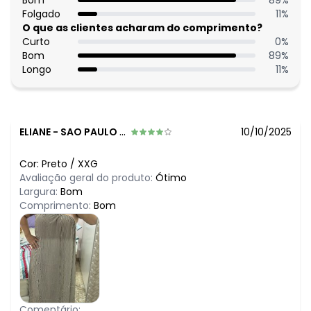
N/D*
Bom
89
%
abril/2026
N/D*
Folgado
11
%
março/2026
R$ 209,99
O que as clientes acharam do comprimento?
fevereiro/2026
Curto
0
%
Bom
89
%
Longo
11
%
ELIANE
-
SAO PAULO - SP
10/10/2025
Cor:
Preto
/
XXG
Avaliação geral do produto:
Ótimo
Largura:
Bom
Comprimento:
Bom
Comentário: