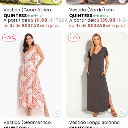
Quintess - Vestido (Geométrico
Qu
Vestido (Geométrico
Vestido (Verde) em
QUINTESS
QUINTESS
Bicolor) em Malha Fria
Viscose Plana
A partir de
R$ 111,99
R$ 179,99
A partir de
R$ 135,99
R$ 24
ou
3x
de
R$ 37,33
sem
juros
ou
4x
de
R$ 33,99
sem
juros
-23%
-7%
Quintess - Vestido (Geométrico
Qu
Vestido (Geométrico
Vestido Longo Soltinho