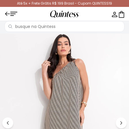
Até 5x + Frete Grátis R$ 199 Brasil - Cupom QUINTESS19