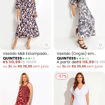
Quintess - Vestido Midi Estam
Qu
Vestido Midi Estampado
Vestido (Onças) em
QUINTESS
QUINTESS
em Malha Fria com Gola
Malha Fria
R$ 110,99
R$ 199,99
A partir de
R$ 118,99
R$ 199
Laço e Manga 3/4
ou
3x
de
R$ 36,99
sem
juros
ou
3x
de
R$ 39,66
sem
juros
-57%