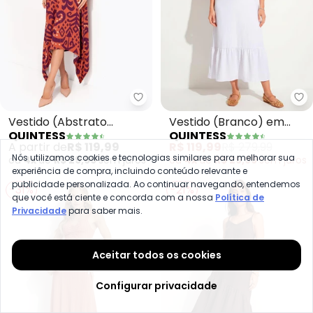
Quintess - Vestido (Abstrato L
Qu
Vestido (Abstrato
Vestido (Branco) em
QUINTESS
QUINTESS
Laranja) em Malha de
Crepe Plano
A partir de
R$ 119,99
R$ 119,99
R$ 279,99
Viscose
Nós utilizamos cookies e tecnologias similares para melhorar sua
ou
4x
de
R$ 29,99
sem
juros
ou
4x
de
R$ 29,99
sem
juros
experiência de compra, incluindo conteúdo relevante e
publicidade personalizada. Ao continuar navegando, entendemos
-31%
-21%
que você está ciente e concorda com a nossa
Política de
Privacidade
para saber mais.
Aceitar todos os cookies
Configurar privacidade