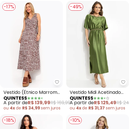
-17%
-49%
Quintess - Vestido (Étnico Mar
Qu
Vestido (Étnico Marrom)
Vestido Midi Acetinado
QUINTESS
QUINTESS
em Malha Fria
Verde com Manga
A partir de
R$ 139,99
R$ 169,99
A partir de
R$ 125,49
R$ 24
Morcego e Elástico na
ou
4x
de
R$ 34,99
sem
juros
ou
4x
de
R$ 31,37
sem
juros
Cintura
-18%
-10%