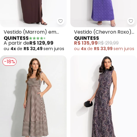
Quintess - Vestido (Marrom) e
Qu
Vestido (Marrom) em
Vestido (Chevron Roxo)
QUINTESS
QUINTESS
Malha de Viscose
em Crepe Plano
A partir de
R$ 129,99
R$ 135,99
R$ 219,99
ou
4x
de
R$ 32,49
sem
juros
ou
4x
de
R$ 33,99
sem
juros
-18%