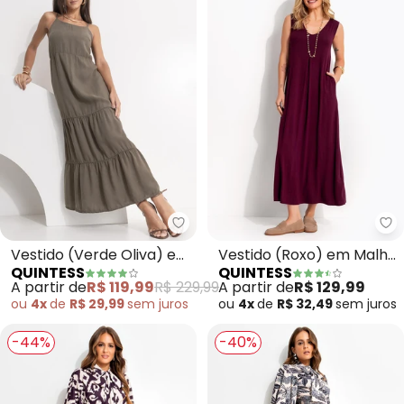
Quintess - Vestido (Verde Oliva
Qu
Vestido (Verde Oliva) em
Vestido (Roxo) em Malha
QUINTESS
QUINTESS
Tecido de Liocel
de Viscose
A partir de
R$ 119,99
R$ 229,99
A partir de
R$ 129,99
ou
4x
de
R$ 29,99
sem
juros
ou
4x
de
R$ 32,49
sem
juros
-44%
-40%