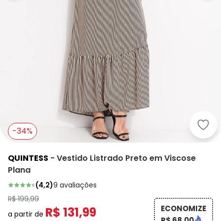
Quin
-34%
QUINTESS
-
Vestido Listrado Preto em Viscose
Plana
(
4,2
)
9
avaliações
R$ 199,99
ECONOMIZE
R$ 131,99
a partir de
R$ 68,00