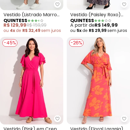
Quintess - Vestido (Listrado 
Qu
Vestido (Listrado Marrom
Vestido (Paisley Roxo)
QUINTESS
QUINTESS
e Branco) em Canelado
em Malha Fria
R$ 129,99
R$ 159,99
A partir de
R$ 149,99
ou
4x
de
R$ 32,49
sem
juros
ou
5x
de
R$ 29,99
sem
juros
-45%
-26%
Quintess - Vestido (Pink) em C
Qu
Vestido (Pink) em Crepe
Vestido (Floral Laranja)