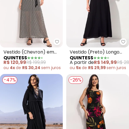
Quintess - Vestido (Chevron) e
Qu
Vestido (Chevron) em
Vestido (Preto) Longo
QUINTESS
QUINTESS
Malha Plissada
com Transparência no
R$ 120,99
R$ 199,99
A partir de
R$ 149,99
R$ 28
Decote
ou
4x
de
R$ 30,24
sem
juros
ou
5x
de
R$ 29,99
sem
juros
-47%
-26%