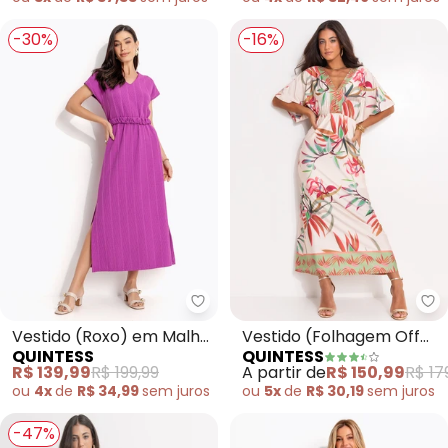
-30%
-16%
Quintess - Vestido (Roxo) em M
Qu
Vestido (Roxo) em Malha
Vestido (Folhagem Off
QUINTESS
QUINTESS
Texturizada
White) em Malha Fria
R$ 139,99
R$ 199,99
A partir de
R$ 150,99
R$ 17
ou
4x
de
R$ 34,99
sem
juros
ou
5x
de
R$ 30,19
sem
juros
-47%