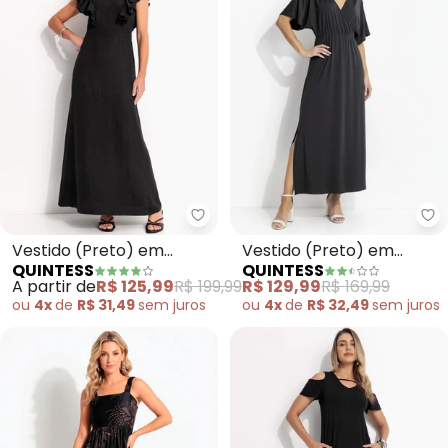
Quintess - Vestido (Preto) em 
Qu
Vestido (Preto) em
Vestido (Preto) em
QUINTESS
QUINTESS
Crepe Plano
Malha Fria
A partir de
R$ 125,99
R$ 199,99
R$ 129,99
R$ 169,99
ou
4x
de
R$ 31,49
sem
juros
ou
4x
de
R$ 32,49
sem
juros