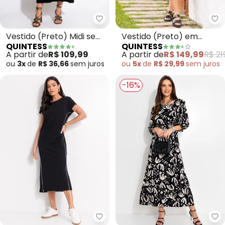
Quintess - Vestido (Preto) Mid
Qu
Vestido (Preto) Midi sem
Vestido (Preto) em
QUINTESS
QUINTESS
Mangas com Botões
Crepe Plano
A partir de
R$ 109,99
A partir de
R$ 149,99
R$ 21
ou
3x
de
R$ 36,66
sem
juros
ou
5x
de
R$ 29,99
sem
juros
-16%
Quintess - Vestido (Preto) em
Qu