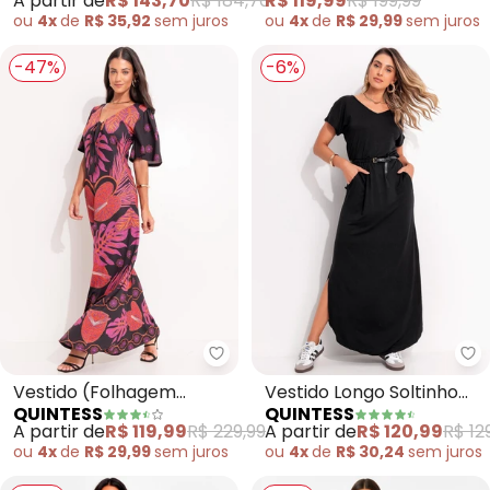
A partir de
R$ 143,70
R$ 184,70
R$ 119,99
R$ 199,99
Malha de Viscose
Amplas
ou
4x
de
R$ 35,92
sem
juros
ou
4x
de
R$ 29,99
sem
juros
-47%
-6%
Quintess - Vestido (Folhagem B
Qu
Vestido (Folhagem
Vestido Longo Soltinho
QUINTESS
QUINTESS
Barrada) em Malha Fria
com Fenda (Preto)
A partir de
R$ 119,99
R$ 229,99
A partir de
R$ 120,99
R$ 12
ou
4x
de
R$ 29,99
sem
juros
ou
4x
de
R$ 30,24
sem
juros