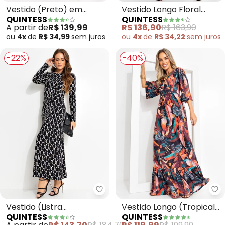
Vestido (Preto) em
Vestido Longo Floral
QUINTESS
QUINTESS
Moletom
Artístico em Malha de
A partir de
R$ 139,99
R$ 136,90
R$ 163,90
Viscose com Manga 3/4
ou
4x
de
R$ 34,99
sem
juros
ou
4x
de
R$ 34,22
sem
juros
-22%
-40%
Quintess - Vestido (Listra Des
Qu
Vestido (Listra
Vestido Longo (Tropical
QUINTESS
QUINTESS
Desconstruída) em
Preto) com Mangas