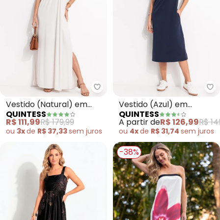
Quintess - Vestido (Natural) e
Qu
Vestido (Natural) em
Vestido (Azul) em
QUINTESS
QUINTESS
Malha Texturizada
Moletom
R$ 111,99
R$ 179,99
A partir de
R$ 126,99
R$ 14
ou
3x
de
R$ 37,33
sem
juros
ou
4x
de
R$ 31,74
sem
juros
-38%