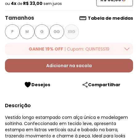
4x
R$ 33,00
ou
de
sem juros
Tamanhos
Tabela de medidas
P
M
G
GG
XXG
GANHE 19% OFF
| Cupom: QUINTESS19
Ganhe 19% OFF Extra em qualquer valor, usando o cupom:
QUINTESS19. Válido para toda loja Quintess, até 07/08/2026.
Adicionar na sacola
Desejos
Compartilhar
Descrição
Vestido longo estampado com alça única e modelagem
soltinha. Confeccionado em tecido leve, apresenta
estampa em listras verticais azul e babado na barra,
trazendo movimento e charme à peça. Ideal para looks