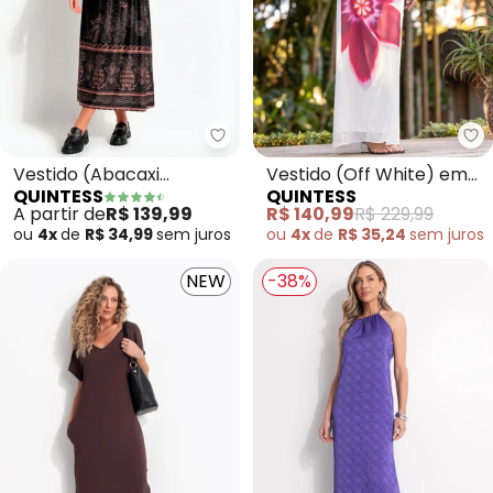
Quintess - Vestido (Abacaxi Tro
Qu
Vestido (Abacaxi
Vestido (Off White) em
QUINTESS
QUINTESS
Tropical) Preto em
Chiffon
A partir de
R$ 139,99
R$ 140,99
R$ 229,99
Malha Fria
ou
4x
de
R$ 34,99
sem
juros
ou
4x
de
R$ 35,24
sem
juros
NEW
-38%