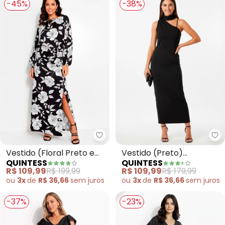
-45%
-38%
Quintess - Vestido (Floral Pret
Qu
Vestido (Floral Preto e
Vestido (Preto)
QUINTESS
QUINTESS
Branco) em Malha Fria
Assimétrico em Malha
R$ 109,99
R$ 199,99
R$ 109,99
R$ 179,99
Fria
ou
3x
de
R$ 36,66
sem
juros
ou
3x
de
R$ 36,66
sem
juros
-37%
-23%