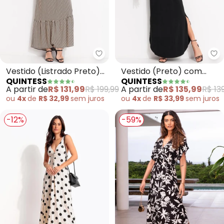
Quintess - Vestido (Listrado Pr
Qu
Vestido (Listrado Preto)
Vestido (Preto) com
QUINTESS
QUINTESS
em Viscose Plana
Fendas nas Laterais
A partir de
R$ 131,99
R$ 199,99
A partir de
R$ 135,99
R$ 13
ou
4x
de
R$ 32,99
sem
juros
ou
4x
de
R$ 33,99
sem
juros
-12%
-59%