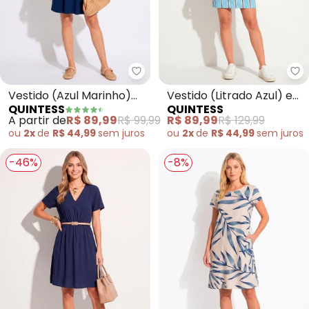
Quintess - Vestido (Azul Mari
Qu
Vestido (Azul Marinho)
Vestido (Litrado Azul) em
QUINTESS
QUINTESS
com Decote
Crepe Plano
A partir de
R$ 89,99
R$ 99,99
R$ 89,99
R$ 129,99
Transpassado
ou
2x
de
R$ 44,99
sem
juros
ou
2x
de
R$ 44,99
sem
juros
-46%
-8%