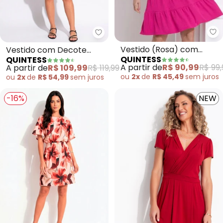
Qu
Quintess - Vestido com Decote 
Vestido (Rosa) com
Vestido com Decote
QUINTESS
QUINTESS
Camadas
Transpassado (Floral
A partir de
R$ 90,99
R$ 99,
A partir de
R$ 109,99
R$ 119,99
Preto)
ou
2x
de
R$ 45,49
sem
juros
ou
2x
de
R$ 54,99
sem
juros
-16%
NEW