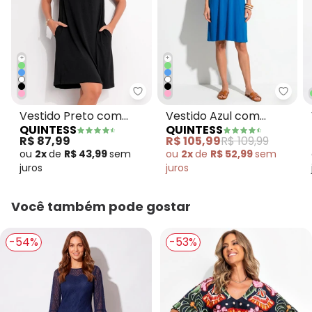
+
+
Quintess - Vestido Preto com B
Quint
Vestido Preto com
Vestido Azul com
QUINTESS
QUINTESS
Bolsos e Mangas
Bolsos e Mangas
R$ 87,99
R$ 105,99
R$ 109,99
Curtas
Curtas
ou
2x
de
R$ 43,99
sem
ou
2x
de
R$ 52,99
sem
juros
juros
Você também pode gostar
-54%
-53%