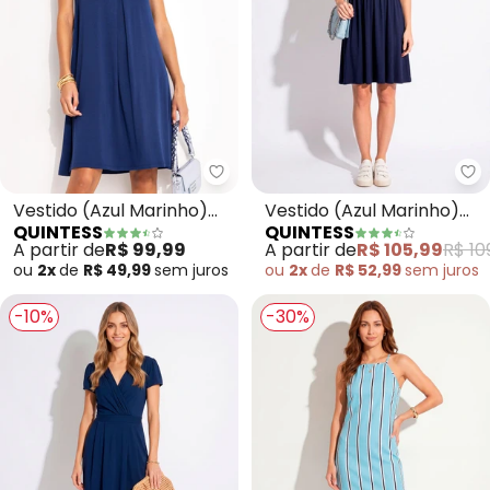
Quintess - Vestido (Azul Marin
Qu
Vestido (Azul Marinho)
Vestido (Azul Marinho)
QUINTESS
QUINTESS
em Malha de Viscose
em Malha de Viscose
A partir de
R$ 99,99
A partir de
R$ 105,99
R$ 10
ou
2x
de
R$ 49,99
sem
juros
ou
2x
de
R$ 52,99
sem
juros
-10%
-30%