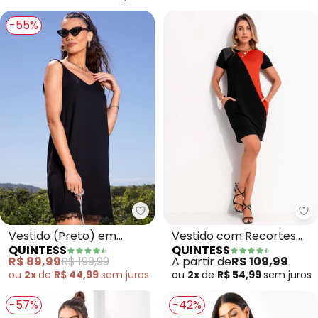
-55%
Quintess - Vestido (Preto) em V
Qu
Vestido (Preto) em
Vestido com Recortes
QUINTESS
QUINTESS
Viscose Plana Sarjada
(Terracota e Preto)
R$ 89,99
R$ 199,99
A partir de
R$ 109,99
ou
2x
de
R$ 44,99
sem
juros
ou
2x
de
R$ 54,99
sem
juros
-57%
-42%