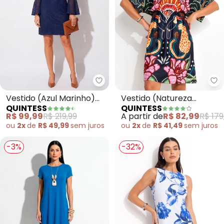
Quintess - Vestido (Azul Marin
Qu
Vestido (Azul Marinho)
Vestido (Natureza
QUINTESS
QUINTESS
em Renda
Tropical) em Malha Fria
R$ 99,99
R$ 219,99
A partir de
R$ 82,99
R$ 179
ou
2x
de
R$ 49,99
sem
juros
ou
2x
de
R$ 41,49
sem
juros
-3%
-32%