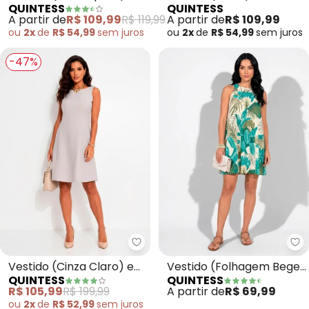
QUINTESS
QUINTESS
Malha Fria
Moletinho de Viscose
A partir de
R$ 109,99
R$ 119,99
A partir de
R$ 109,99
ou
2x
de
R$ 54,99
sem
juros
ou
2x
de
R$ 54,99
sem
juros
-47%
Quintess - Vestido (Cinza Claro)
Qu
Vestido (Cinza Claro) em
Vestido (Folhagem Bege)
QUINTESS
QUINTESS
Alfaiataria
em Malha Fria
R$ 105,99
R$ 199,99
A partir de
R$ 69,99
ou
2x
de
R$ 52,99
sem
juros