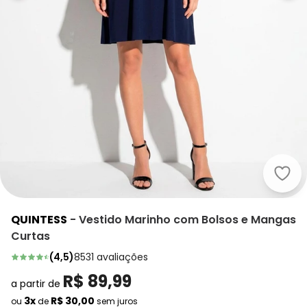
Quin
QUINTESS
-
Vestido Marinho com Bolsos e Mangas
Curtas
(
4,5
)
8531
avaliações
R$ 89,99
a partir de
3x
R$ 30,00
ou
de
sem juros