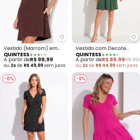
Quintess - Vestido (Marrom) e
Qu
Vestido (Marrom) em
Vestido com Decote
QUINTESS
QUINTESS
Moletinho
Transpassado (Verde
A partir de
R$ 99,99
A partir de
R$ 89,99
R$ 99,
Militar)
ou
2x
de
R$ 49,99
sem
juros
ou
2x
de
R$ 44,99
sem
juros
-8%
-9%