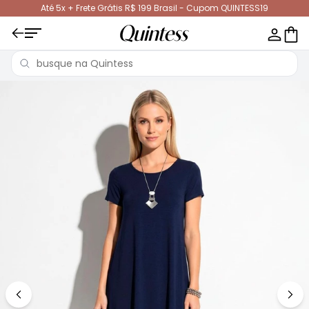
Até 5x + Frete Grátis R$ 199 Brasil - Cupom QUINTESS19