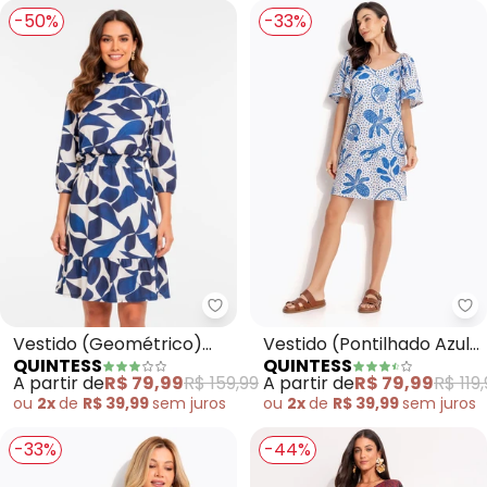
-50%
-33%
Quintess - Vestido (Geométric
Qu
Vestido (Geométrico)
Vestido (Pontilhado Azul)
QUINTESS
QUINTESS
em Malha Canelada
em Malha Texturizada
A partir de
R$ 79,99
R$ 159,99
A partir de
R$ 79,99
R$ 119
ou
2x
de
R$ 39,99
sem
juros
ou
2x
de
R$ 39,99
sem
juros
-33%
-44%