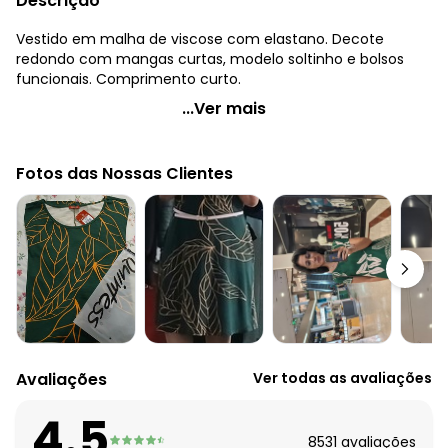
Descrição
Vestido em malha de viscose com elastano. Decote
redondo com mangas curtas, modelo soltinho e bolsos
funcionais. Comprimento curto.
Quintess - Vestido Marinho com Bolsos e Mangas
...Ver mais
Curtas
Código do produto: 3293410
Fotos das Nossas Clientes
Modelagem: Solto
Comprimento da manga: Curta
Comprimento: Curto
Decote frente: Redondo
Complemento: Bolsos
Observação: Bolsos funcionais
Tecido: Malha
Composição: 96% viscose 4% elastano
Avaliações
Ver todas as avaliações
4.5
8531
avaliações