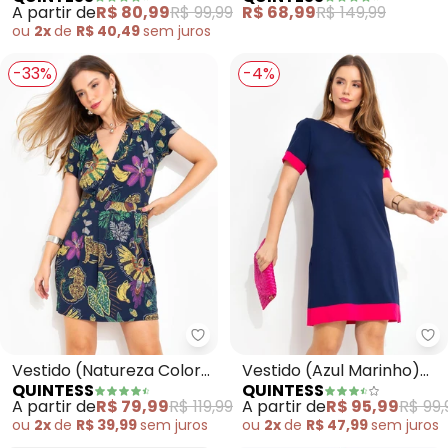
com Bolsos
Plano
A partir de
R$ 80,99
R$ 99,99
R$ 68,99
R$ 149,99
ou
2x
de
R$ 40,49
sem
juros
-33%
-4%
Quintess - Vestido (Natureza C
Qu
Vestido (Natureza Color)
Vestido (Azul Marinho)
QUINTESS
QUINTESS
em Malha de Viscose
em Malha de Viscose
A partir de
R$ 79,99
R$ 119,99
A partir de
R$ 95,99
R$ 99,
ou
2x
de
R$ 39,99
sem
juros
ou
2x
de
R$ 47,99
sem
juros