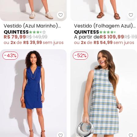
Quintess - Vestido (Azul Marinh
Qu
Vestido (Azul Marinho)
Vestido (Folhagem Azul)
QUINTESS
QUINTESS
em Viscose Plana
com Bolsos e Mangas
R$ 79,99
R$ 149,99
A partir de
R$ 109,99
R$ 11
Curtas
ou
2x
de
R$ 39,99
sem
juros
ou
2x
de
R$ 54,99
sem
juros
-43%
-52%