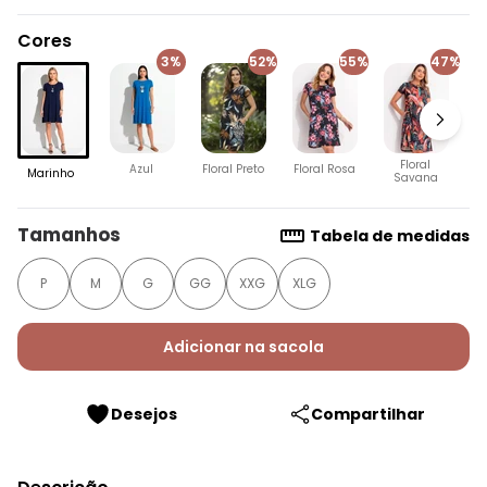
Cores
3%
52%
55%
47%
F
Floral
Azul
Floral Preto
Floral Rosa
Marinho
Savana
Tamanhos
Tabela de medidas
P
M
G
GG
XXG
XLG
Adicionar na sacola
Desejos
Compartilhar