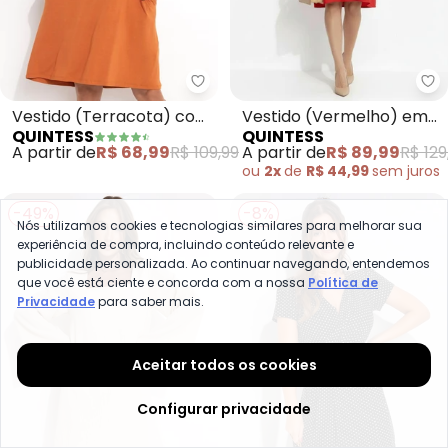
Quintess - Vestido (Terracota)
Qu
Vestido (Terracota) com
Vestido (Vermelho) em
QUINTESS
QUINTESS
Bolsos e Mangas Curtas
Crepe Plano
A partir de
R$ 68,99
R$ 109,99
A partir de
R$ 89,99
R$ 129
ou
2x
de
R$ 44,99
sem
juros
-49%
-8%
Nós utilizamos cookies e tecnologias similares para melhorar sua
experiência de compra, incluindo conteúdo relevante e
publicidade personalizada. Ao continuar navegando, entendemos
que você está ciente e concorda com a nossa
Política de
Privacidade
para saber mais.
Aceitar todos os cookies
Configurar privacidade