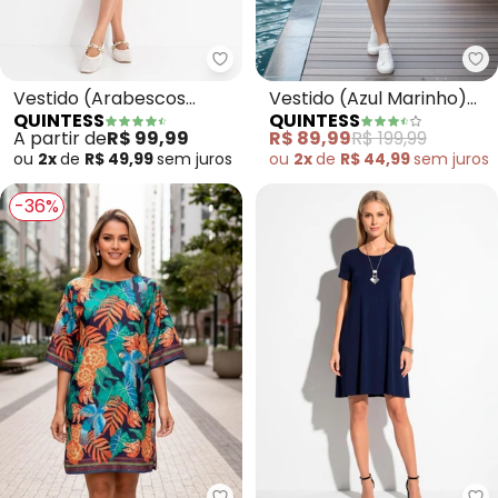
Quintess - Vestido (Arabescos 
Qu
Vestido (Arabescos
Vestido (Azul Marinho)
QUINTESS
QUINTESS
Marinho) em Malha de
em Crepe Plano
A partir de
R$ 99,99
R$ 89,99
R$ 199,99
Viscose
ou
2x
de
R$ 49,99
sem
juros
ou
2x
de
R$ 44,99
sem
juros
-36%