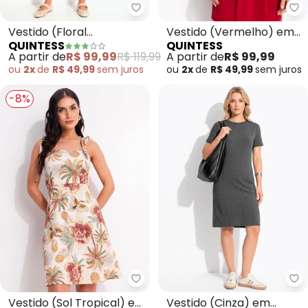
Quintess - Vestido (Floral Pinc
Qu
Vestido (Floral
Vestido (Vermelho) em
QUINTESS
QUINTESS
Pincelado) em Malha Fria
Malha de Viscose
A partir de
R$ 99,99
R$ 119,99
A partir de
R$ 99,99
ou
2x
de
R$ 49,99
sem
juros
ou
2x
de
R$ 49,99
sem
juros
-8%
Quintess - Vestido (Sol Tropica
Qu
Vestido (Sol Tropical) em
Vestido (Cinza) em