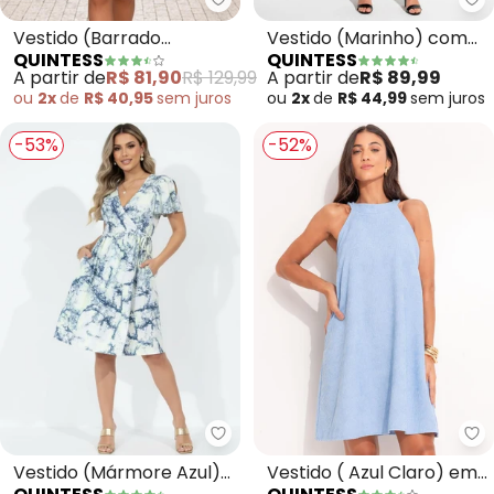
Quintess - Vestido (Barrado Tro
Qu
Vestido (Barrado
Vestido (Marinho) com
QUINTESS
QUINTESS
Tropical) em Malha Fria
Bolsos e Mangas Curtas
A partir de
R$ 81,90
R$ 129,99
A partir de
R$ 89,99
ou
2x
de
R$ 40,95
sem
juros
ou
2x
de
R$ 44,99
sem
juros
-53%
-52%
Quintess - Vestido (Mármore A
Qu
Vestido (Mármore Azul)
Vestido ( Azul Claro) em