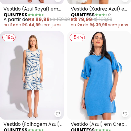
Quintess - Vestido (Azul Royal)
Qu
Vestido (Azul Royal) em
Vestido (Xadrez Azul) em
QUINTESS
QUINTESS
Bengaline
Tweed
A partir de
R$ 89,99
R$ 159,99
R$ 79,99
R$ 169,99
ou
2x
de
R$ 44,99
sem
juros
ou
2x
de
R$ 39,99
sem
juros
-19%
-54%
Quintess - Vestido (Folhagem A
Qu
Vestido (Folhagem Azul)
Vestido (Azul) em Crepe
QUINTESS
QUINTESS