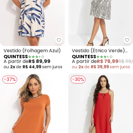
Quintess - Vestido (Folhagem A
Qu
Vestido (Folhagem Azul)
Vestido (Étnico Verde)
QUINTESS
QUINTESS
em Malha de Viscose
A partir de
R$ 89,99
A partir de
R$ 79,99
R$ 119
ou
2x
de
R$ 44,99
sem
juros
ou
2x
de
R$ 39,99
sem
juros
-37%
-30%