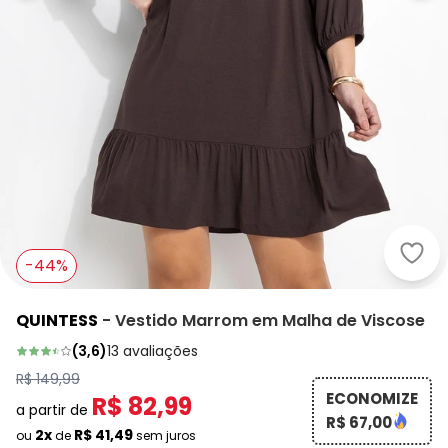
Quin
-44%
QUINTESS
-
Vestido Marrom em Malha de Viscose
(
3,6
)
13
avaliações
R$ 149,99
ECONOMIZE
R$ 82,99
a partir de
R$ 67,00
2x
R$ 41,49
ou
de
sem juros