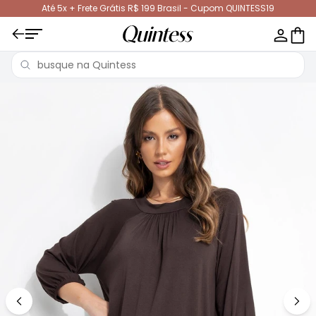
Até 5x + Frete Grátis R$ 199 Brasil - Cupom QUINTESS19