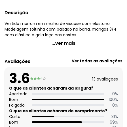
Descrição
Vestido marrom em malha de viscose com elastano.
Modelagem soltinha com babado na barra, mangas 3/4
com elástico e gola laço nas costas.
Quintess - Vestido Marrom em Malha de Viscose
...Ver mais
Código do produto: 3812653
Modelagem: Solta
Avaliações
Ver todas as avaliações
Decote frente: Com gola
Decote costas: Com gota e laço para amarrar
3.6
Comprimento da manga: 3/4
13
avaliações
Modelo da manga: Bufante
Comprimento: Curto
O que as clientes acharam da largura?
Material: Malha de Viscose com Elastano
Apertado
0
%
Estação: Ano Inteiro
Bom
100
%
Situação de Uso: Casual
Folgado
0
%
Composição Material: 96% Viscose, 4% Elastano
O que as clientes acharam do comprimento?
Curto
31
%
Histórico de preços
Bom
69
%