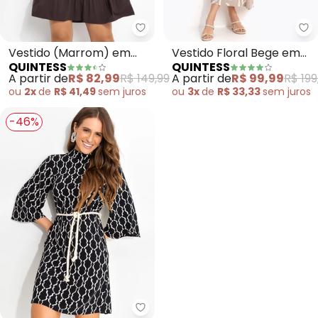
Quintess - Vestido (Marrom) e
Qu
Vestido (Marrom) em
Vestido Floral Bege em
QUINTESS
QUINTESS
Malha de Viscose
Malha de Viscose
A partir de
R$ 82,99
R$ 149,99
A partir de
R$ 99,99
R$ 199
ou
2x
de
R$ 41,49
sem
juros
ou
3x
de
R$ 33,33
sem
juros
-46%
Quintess - Vestido (Listra Des