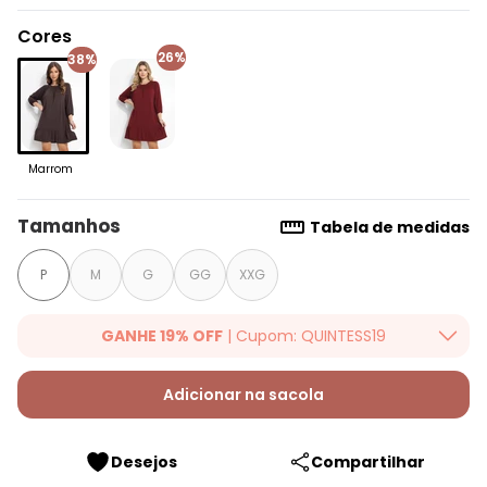
Cores
26%
38%
Marrom
Tamanhos
Tabela de medidas
P
M
G
GG
XXG
GANHE 19% OFF
| Cupom: QUINTESS19
Ganhe 19% OFF Extra em qualquer valor, usando o cupom:
QUINTESS19. Válido para toda loja Quintess, até 07/08/2026.
Adicionar na sacola
Desejos
Compartilhar