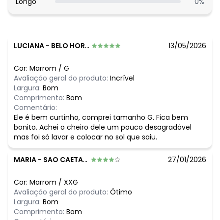
Longo
0
%
O preço apresentado abaixo é o menor oferecido em
algum dia do mês, para o menor tamanho disponível.
N/D*
agosto/2026
N/D*
julho/2026
N/D*
junho/2026
LUCIANA
-
BELO HORIZONTE - MG
13/05/2026
R$ 82,99
maio/2026
R$ 82,99
abril/2026
Cor:
Marrom
/
G
R$ 137,99
março/2026
Avaliação geral do produto:
Incrível
R$ 127,99
fevereiro/2026
Largura:
Bom
Comprimento:
Bom
Comentário:
Ele é bem curtinho, comprei tamanho G. Fica bem
bonito. Achei o cheiro dele um pouco desagradável
mas foi só lavar e colocar no sol que saiu.
MARIA
-
SAO CAETANO DO SUL - SP
27/01/2026
Cor:
Marrom
/
XXG
Avaliação geral do produto:
Ótimo
Largura:
Bom
Comprimento:
Bom