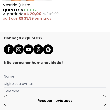
Vestido (Listra
QUINTESS
Desconstruída) em
A partir de
R$ 79,99
R$ 149,99
Malha de Viscose
ou
2x
de
R$ 39,99
sem
juros
Conheça a Quintess
Não perca nenhuma novidade!
Nome
Digite seu e-mail
Telefone
Receber novidades